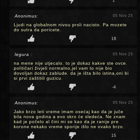
1
Anonimus:
05 Nov 25
Ljudi na globalnom nivou prsli nacisto. Pa mozete
do sutra da poricete.
18
legura :
05 Nov 25
na mene nije utjecalo. to je dokaz kakve ste ovce.
političari živjeli normalno,jel vam to nije bio
dovoljan dokaz zablude. da je išta bilo istina,oni bi
si prvi zaštitili guzicu.
-4
Anonimus:
05 Nov 25
Jako brzo leti vreme imam osećaj kao da je juče
bila nova godina a evo skro će sledeća. Ne znam
kad je počelo al čini mi se kao da je ranije pre
korone nekako vreme sporije išlo ne ovako brzo.
15