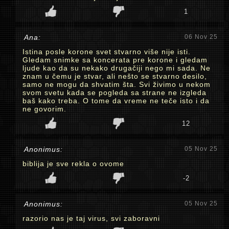
1
Ana:
06 Nov 25
Istina posle korone svet stvarno više nije isti.
Gledam snimke sa koncerata pre korone i gledam
ljude kao da su nekako drugačiji nego mi sada. Ne
znam u čemu je stvar, ali nešto se stvarno desilo,
samo ne mogu da shvatim šta. Svi živimo u nekom
svom svetu kada se pogleda sa strane ne izgleda
baš kako treba. O tome da vreme ne teče isto i da
ne govorim.
12
Anonimus:
05 Nov 25
biblija je sve rekla o ovome
-2
Anonimus:
05 Nov 25
razorio nas je taj virus, svi zaboravni