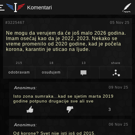
Komentari
#3225467
05 Nov 25
Ne mogu da verujem da će još malo 2026 godina.
Imam osećaj kao da je 2022, 2023. Nekako se
vreme promenilo od 2020 godine, kad je počela
korona, karantin je uticao na ljude.
215
18
13
share
odobravam
osuđujem
Anonimus:
09 Nov 25
Isto zona sumraka...kad se sjetim marta 2019
godine potpuno drugacije sve ali sve
3
Anonimus:
06 Nov 25
Od korone? Svet nije isti još od 2015.