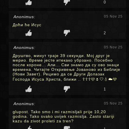
0
Anonimus:
05 Nov 25
Доћи ће Исус
2
Anonimus:
05 Nov 25
Друштво, минут траје 39 секунди. Мој друг је
мерио. Време јесте итекако убрзано. Посебно
после короне... Али... Сви знамо да су ово знаци
времена. Читајте Откривење Јованово из Библије
(Нови Завет). Рецимо да се Други Долазак
Господа Исуса Христа, ближи .. ☦️☦️☦️🩷🌷🤍💧☁️🩵
1
Anonimus:
05 Nov 25
glupost. Tako smo i mi razmisljali prije 10,20
godina. Tako svako uvijek razmislja. Zasto stariji
kazu da zivot proleti za tren?