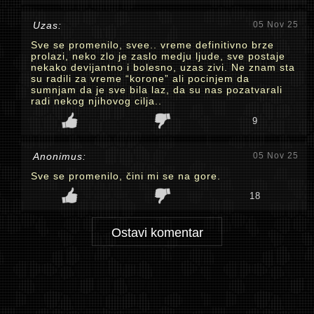
Uzas:
05 Nov 25
Sve se promenilo, svee.. vreme definitivno brze
prolazi, neko zlo je zaslo medju ljude, sve postaje
nekako devijantno i bolesno, uzas zivi. Ne znam sta
su radili za vreme “korone” ali pocinjem da
sumnjam da je sve bila laz, da su nas pozatvarali
radi nekog njihovog cilja..
9
Anonimus:
05 Nov 25
Sve se promenilo, čini mi se na gore.
18
Ostavi komentar