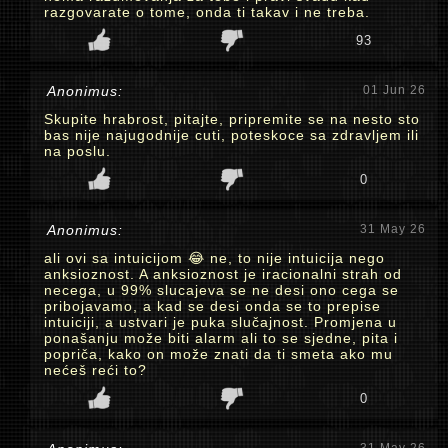
razgovarate o tome, onda ti takav i ne treba.
93
Anonimus:
01 Jun 26
Skupite hrabrost, pitajte, pripremite se na nesto sto
bas nije najugodnije cuti, poteskoce sa zdravljem ili
na poslu.
0
Anonimus:
31 May 26
ali ovi sa intuicijom 😂 ne, to nije intuicija nego
anksioznost. A anksioznost je iracionalni strah od
necega, u 99% slucajeva se ne desi ono cega se
pribojavamo, a kad se desi onda se to prepise
intuiciji, a ustvari je puka slučajnost. Promjena u
ponašanju može biti alarm ali to se sjedne, pita i
popriča, kako on može znati da ti smeta ako mu
nećeš reći to?
0