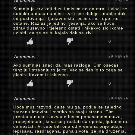
Anonimus:
31 May 26
Sumnja je crv koji dusi i mislim ne da mra. Uvlaci se
duboko u dusu i u misli i vrti sve dublje i dublje dok
od postovanja i ljubavi nista, osim crne rupe, ne
ostane. Razlaz je jedino rjesenja, ako se hoce
zdrav dusevno i tjelesno ostati i nikakvo zlo ikome
uciniti, da se ne bi kajalo dok se zivi.
0
Anonimus:
29 May 26
Ako sumnjas znaci da imas razloga. Cim osecas
tenziju i strepnju to je to. Vec se desilo to cega se
plasis. Kazem iz iskustva.
0
Anonimus:
29 May 26
Hoce muz razvod, dajte mu ga, podijelite zajedno
stecenu imovinu i svatko na svoju stranu. Cim
prestanu muke izazvane losim ponasanjem muza,
procvjetacete, kosa ce prestati da opada, ljubomora
ce nestati, Vi cete biti ona od vremena prije udaje,
leprsava, razdragana, puna zivota, zeljna druzenja,