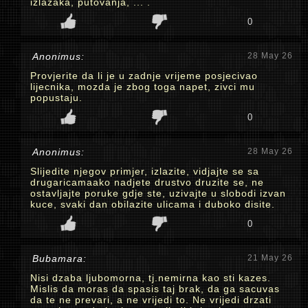
izlazaka, putovanja, ... .
0
Anonimus:
28 May 26
Provjerite da li je u zadnje vrijeme posjecivao
lijecnika, mozda je zbog toga napet, zivci mu
popustaju.
0
Anonimus:
28 May 26
Slijedite njegov primjer, izlazite, vidjajte se sa
drugaricamaako nadjete drustvo druzite se, ne
ostavljajte poruke gdje ste, uzivajte u slobodi izvan
kuce, svaki dan obilazite ulicama i duboko disite.
0
Bubamara:
21 May 26
Nisi dzaba ljubomorna, tj.nemirna kao sti kazes.
Mislis da moras da spasis taj brak, da ga sacuvas
da te ne prevari, a ne vrijedi to. Ne vrijedi drzati