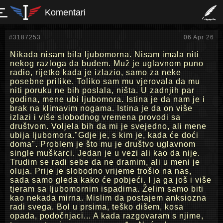
Komentari
#3187253
06 Apr 26
Nikada nisam bila ljubomorna. Nisam imala niti
nekog razloga da budem. Muž je uglavnom puno
radio, rijetko kada je izlazio, samo za neke
posebne prilike. Toliko sam mu vjerovala da mu
niti poruku ne bih poslala, ništa. U zadnjih par
godina, mene ubi ljubomora. Istina je da nam je i
brak na klimavim nogama. Istina je da on više
izlazi i više slobodnog vremena provodi sa
društvom. Voljela bih da mi je svejedno, ali mene
ubija ljubomora."Gdje je, s kim je, kada će doći
doma". Problem je što mu je društvo uglavnom
single muškarci. Jedan je u vezi ali kao da nije.
Trudim se radi sebe da ne dramim, ali u meni je
oluja. Prije je slobodno vrijeme trošio na nas,
sada samo gleda kako će pobjeći. I ja ga još i više
tjeram sa ljubomornim ispadima. Želim samo biti
kao nekada mirna. Mislim da postajem anksiozna
radi svega. Bol u prsima, teško dišem, kosa
opada, podočnjaci... A kada razgovaram s njime,