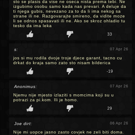
sto se plasis da vise ne oseca nista prema tebi. Ne
izgubimo osobu samo kada nas prevari. A deluje da
ti njega gubis, nevezano za to da li ima nekog sa
strane ili ne. Razgovarajte smireno, da vidite moze
li se odnos spasavati ili ne. Ako se skroz ohladio tu
tesko da ima leka
33
s:
07 Apr 26
jos si mu rodila dvoje troje djece garant, tacno cu
drkat do kraja samo zato sto nisam bilderica
-19
Anonimus:
07 Apr 26
Njemu nije mjesto izlaziti s momcima koji su u
potrazi za pi.kom. Ili je homo.
29
Joe dirt:
06 Apr 26
Nije mi uopce jasno zasto covjek ne zeli biti doma.