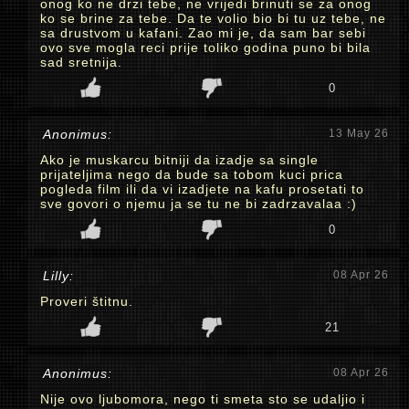
onog ko ne drzi tebe, ne vrijedi brinuti se za onog
ko se brine za tebe. Da te volio bio bi tu uz tebe, ne
sa drustvom u kafani. Zao mi je, da sam bar sebi
ovo sve mogla reci prije toliko godina puno bi bila
sad sretnija.
0
Anonimus:
13 May 26
Ako je muskarcu bitniji da izadje sa single
prijateljima nego da bude sa tobom kuci prica
pogleda film ili da vi izadjete na kafu prosetati to
sve govori o njemu ja se tu ne bi zadrzavalaa :)
0
Lilly:
08 Apr 26
Proveri štitnu.
21
Anonimus:
08 Apr 26
Nije ovo ljubomora, nego ti smeta sto se udaljio i