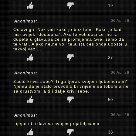
19
Anonimus:
06 Apr 26
Ostavi ga. Nek vidi kako je bez tebe. Kako je kad
nisi uvijek "dostupna". Ako te voli,doci ce mu iz
dupeta u glavu,pa ce se promijeniti. Sve, samo da
te vrati. A ako ne,ne voli te,a sta ces onda uopste u
takvoj vezi....
27
Anonimus:
06 Apr 26
Zasto krivis sebe? Ti ga tjeras svojom ljubomorom?
Njemu da je stalo provodio bi vrijeme sa tobom a ne
sa drustvom, a ti i dalje krivi sebe.
50
Anonimus:
06 Apr 26
Lijepo i ti izlazi sa svojim prijateljicama.
38