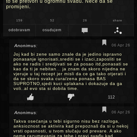
to se pretvori u ogromnu svađu. Neće da se
promijeni.
159
52
26
share
odobravam
osuđujem
Anonimus:
06 Apr 26
Joj kad bi zene samo znale da je jedino ispravno
ponasanje ignorisati,srediti se i izaci,zaposliti se
ako ne radis i sredjivati se za posao itd,ponasati se
kao da ti je nebitan... ja znam da skoro nijedna ne
vjeruje u taj recept jer misli da ce ga tako otjerati i
da se skoro svaka cura/zena ponasa BAS
SUPROTNO,sjedi kuci uplakana i dokazuje da ga
voli..al evo sta si dobila time.
112
Anonimus:
06 Apr 26
Takva osećanja u tebi sigurno nisu bez razloga,
anksioznost se aktivira kad prepoznaš da si u nekoj
vrsti opasnosti, u tvom slučaju od prevare. A ako
nema razumevanja za tebe i pravi svađu kad