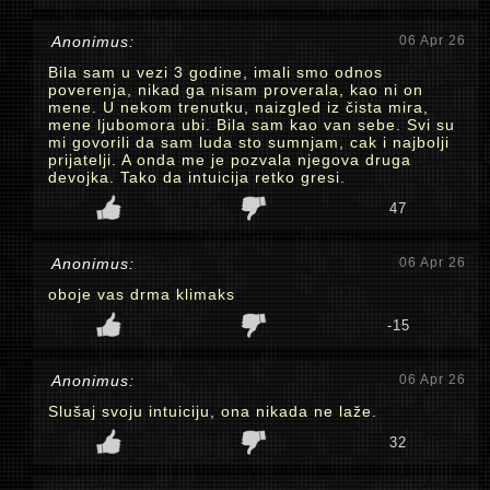
Anonimus:
06 Apr 26
Bila sam u vezi 3 godine, imali smo odnos
poverenja, nikad ga nisam proverala, kao ni on
mene. U nekom trenutku, naizgled iz čista mira,
mene ljubomora ubi. Bila sam kao van sebe. Svi su
mi govorili da sam luda sto sumnjam, cak i najbolji
prijatelji. A onda me je pozvala njegova druga
devojka. Tako da intuicija retko gresi.
47
Anonimus:
06 Apr 26
oboje vas drma klimaks
-15
Anonimus:
06 Apr 26
Slušaj svoju intuiciju, ona nikada ne laže.
32