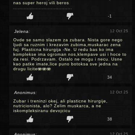
nas super heroj vili beros
.......................................
-1
Jelena:
12 Oct 25
Ovde se samo slazem za zubara. Nista gore nego
ljudi sa ruznim i krezavim zubima,muskarac zena
fuj. Plasticna hirurgija -Ne. U redu bas ko ima
komplekse ima ogroman nos,klempave usi i hoce to
da resi. Podrzavam. Ostalo ne mogu i necu. Usne
kao patke imate,lice puno botoksa sve jedna na
drugu licite🫨🫨🫨
34
Anonimus:
12 Oct 25
Zubar i treninzi okej, ali plasticne hirurgije,
nutricionista, alo? Zelim muskarca, a ne
iskompleksiranu devojcicu
38
Anonimus:
12 Oct 25