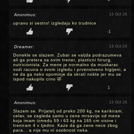
Anonimus:
15 Oct 25
upravu si sestro! izgledaju ko trudnice
-1
Dreamer:
15 Oct 25
Donekle se slazem. Zubar se valjda podrazumeva
ali ga pretera sa ovim trener, plasticni hirurg,
nutricionista. Za mene je normalno da muskarac
vodi racuna o svom izgledu i prvenstveno higijeni, a
ne da ga neko opominje da skrati nokte jer mu se
ispod nakupilo crno 🤣
1
Anonimus:
15 Oct 25
Slazem se. Prijatelj od preko 200 kg, ne karikiram,
celav, se zagleda samo u zene mrsavije od mene
koja imam izmedu 59 i 63 kg na 165 cm visine i
treniram 4 x tjedno. Kaze da ga zene nece zbog
para... a nije mu ni osobnost neka.