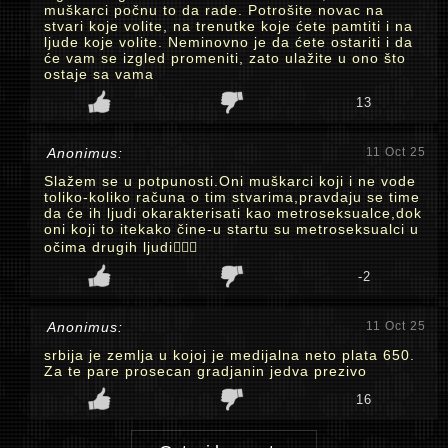
muškarci počnu to da rade. Potrošite novac na
stvari koje volite, na trenutke koje ćete pamtiti i na
ljude koje volite. Neminovno je da ćete ostariti i da
će vam se izgled promeniti, zato ulažite u ono što
ostaje sa vama
13
Anonimus:
11 Oct 25
Slažem se u potpunosti.Oni muškarci koji i ne vode
toliko-koliko računa o tim stvarima,pravdaju se time
da će ih ljudi okarakterisati kao metroseksualce,dok
oni koji to itekako čine-u startu su metroseksualci u
očima drugih ljudi🤷🏼‍♀️
-2
Anonimus:
11 Oct 25
srbija je zemlja u kojoj je medijalna neto plata 650.
Za te pare prosecan gradjanin jedva prezivo
16