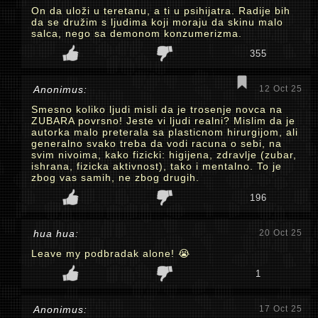
On da uloži u teretanu, a ti u psihijatra. Radije bih
da se družim s ljudima koji moraju da skinu malo
salca, nego sa demonom konzumerizma.
355
Anonimus:
12 Oct 25
Smesno koliko ljudi misli da je trosenje novca na
ZUBARA povrsno! Jeste vi ljudi realni? Mislim da je
autorka malo preterala sa plasticnom hirurgijom, ali
generalno svako treba da vodi racuna o sebi, na
svim nivoima, kako fizicki: higijena, zdravlje (zubar,
ishrana, fizicka aktivnost), tako i mentalno. To je
zbog vas samih, ne zbog drugih.
196
hua hua:
20 Oct 25
Leave my podbradak alone! 😭
1
Anonimus:
17 Oct 25