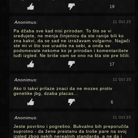
19
Anonimus:
11 Oct 25
Pa džaba sve kad nisi prirodan. To što se vi
sređujete, ne menja činjenicu da ste ranije bili ko
zna kakvi, da se sad ne izražavam vulgarno. Najjači
ste mi vi što sve uradite na sebi, a onda se
podsmevate nekome ko je prirodan i komentarišete
tuđi izgled. Ne briše vam se ono na šta ste pre ličili.
17
Anonimus:
11 Oct 25
Ako ti takvi prilaze znaci da ne mozes protiv
genetike jbg, dzaba placas...
6
Anonimus:
11 Oct 25
Jeste površno i pogrešno. Bukvalno bih preporučila
suprotno - da žene prestanu da troše pare na svoj
izgled zbog nekih nerealnih standarda, a ne da i