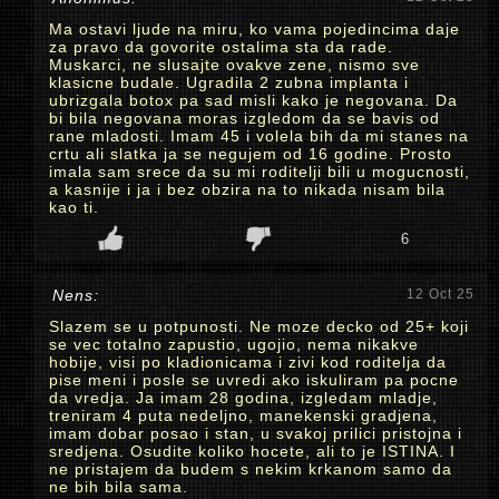
Ma ostavi ljude na miru, ko vama pojedincima daje
za pravo da govorite ostalima sta da rade.
Muskarci, ne slusajte ovakve zene, nismo sve
klasicne budale. Ugradila 2 zubna implanta i
ubrizgala botox pa sad misli kako je negovana. Da
bi bila negovana moras izgledom da se bavis od
rane mladosti. Imam 45 i volela bih da mi stanes na
crtu ali slatka ja se negujem od 16 godine. Prosto
imala sam srece da su mi roditelji bili u mogucnosti,
a kasnije i ja i bez obzira na to nikada nisam bila
kao ti.
6
Nens:
12 Oct 25
Slazem se u potpunosti. Ne moze decko od 25+ koji
se vec totalno zapustio, ugojio, nema nikakve
hobije, visi po kladionicama i zivi kod roditelja da
pise meni i posle se uvredi ako iskuliram pa pocne
da vredja. Ja imam 28 godina, izgledam mladje,
treniram 4 puta nedeljno, manekenski gradjena,
imam dobar posao i stan, u svakoj prilici pristojna i
sredjena. Osudite koliko hocete, ali to je ISTINA. I
ne pristajem da budem s nekim krkanom samo da
ne bih bila sama.