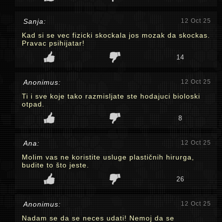
Sanja:
12 Oct 25
Kad si se vec fizicki skockala jos mozak da skockas.
Pravac psihijatar!
14
Anonimus:
12 Oct 25
Ti i sve koje tako razmisljate ste hodajuci bioloski
otpad.
8
Ana:
12 Oct 25
Molim vas ne koristite usluge plastičnih hirurga,
budite to što jeste.
26
Anonimus:
12 Oct 25
Nadam se da se neces udati! Nemoj da se