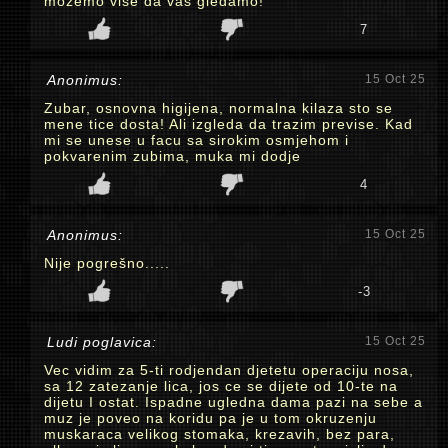
možemo više da vas gledamo!
7
Anonimus:
15 Oct 25
Zubar, osnovna higijena, normalna kilaza sto se
mene tice dosta! Ali izgleda da trazim previse. Kad
mi se unese u facu sa sirokim osmjehom i
pokvarenim zubima, muka mi dodje
4
Anonimus:
15 Oct 25
Nije pogrešno.....
-3
Ludi poglavica:
15 Oct 25
Vec vidim za 5-ti rodjendan djetetu operaciju nosa,
sa 12 zatezanje lica, jos ce se dijete od 10-te na
dijetu I ostat. Ispadne ugledna dama pazi na sebe a
muz je poveo na koridu pa je u tom okruzenju
muskaraca velikog stomaka, krezavih, bez para,