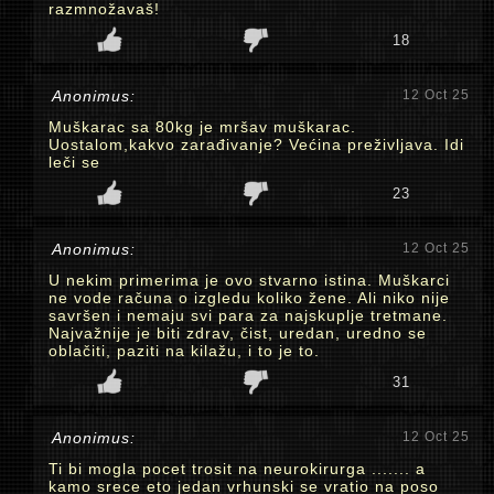
razmnožavaš!
18
Anonimus:
12 Oct 25
Muškarac sa 80kg je mršav muškarac.
Uostalom,kakvo zarađivanje? Većina preživljava. Idi
leči se
23
Anonimus:
12 Oct 25
U nekim primerima je ovo stvarno istina. Muškarci
ne vode računa o izgledu koliko žene. Ali niko nije
savršen i nemaju svi para za najskuplje tretmane.
Najvažnije je biti zdrav, čist, uredan, uredno se
oblačiti, paziti na kilažu, i to je to.
31
Anonimus:
12 Oct 25
Ti bi mogla pocet trosit na neurokirurga ....... a
kamo srece eto jedan vrhunski se vratio na poso