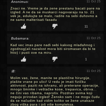
Anonimus:
11 Oct 25
Znaci ne. Vreme je da zene prestanu bacati pare na
izgled. A ne da se muskarci nagovaraju na to. 21
vek je, edukujte se malo, radite na sebi duhovno a
ne samo malterisati fasadu
11
Bubamara:
11 Oct 25
Kad vec imas pare nađi sebi kakvog mlađahnog i
zgodnog(ali nazalost mora biti siromasan da bi te
htio) i pusti ove na miru.
1
🦋:
11 Oct 25
Molim vas, žene, manite se plastične hirurgije,
plašite vrane po ulici! U redu je imati fizičku
aktivnost, paziti na ishranu, ali preterane operacije,
mnogo šminke i veštačke kose, trepavica, obrva...
ne čini vas ribama, naprotiv. Pozdrav svima koji
neguju prirodan izgled! Žensko sam i ne mogu čudu
da se načudim kad vidim koliko se žene unakaze
zbog viška para i još više kompleksa.