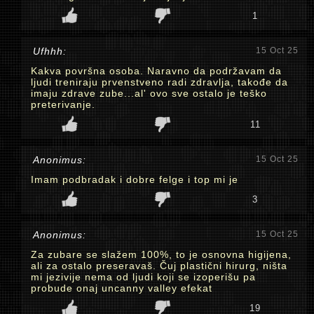
1
Ufhhh:
15 Oct 25
Kakva površna osoba. Naravno da podržavam da
ljudi treniraju prvenstveno radi zdravlja, takođe da
imaju zdrave zube...al' ovo sve ostalo je teško
preterivanje.
11
Anonimus:
15 Oct 25
Imam podbradak i dobre felge i top mi je
3
Anonimus:
15 Oct 25
Za zubare se slažem 100%, to je osnovna higijena,
ali za ostalo preseravaš. Čuj plastični hirurg, ništa
mi jezivije nema od ljudi koji se izoperišu pa
probude onaj uncanny valley efekat
19