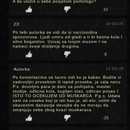
A da uložiš u sebe posjetom psihologu?
10
23:
14 Oct 25
Po tebi autorka se vidi da si narcisoidna
sponzorusa. Ljudi umiru od gladi a ti bi besna kola I
silno bogatstvo. Uzivaj sa tvojim muzom I ne
nameci svoje misljenje drugima.
8
Autorka:
13 Oct 25
Po komentarima se tacno vidi ko je kakav. Budite vi
zadovoljni prosekom ili ispod proseka, ja vala necu.
P.s. dovoljno para je dato za psihijatra, master
studije, odlicna kola, kupljen stan, odlican posao I
ISTO TO OCEKUJEM OD MUSKARCA. P.p.s. Udata
sam za coveka koji je isti kao ja, ali eto, volim da
obavestim danasnje devojke da ne moraju da
smanjuju sebe zbog kvazi muskaraca.
-25