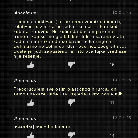
Anonimus:
13 Oct 25
Licno sam aktivan (ne teretana vec drugi sport),
relativno pazim da ne jedem smece i idem kod
zubara redovito. Ne zelim da bacam pare na
trenere koji su me gledali kao tele u sarena vrata
kad sam im rekao da se bavim bolderingom.
Definitivno ne zelim da idem pod noz zbog sitnica.
Dosta je ljudi zapusteno, ali sto ova lujka predlaze
nije resenje.
16
Anonimus :
13 Oct 25
Preporučujem sve osim plastičnog hirurga, oni
samo unakaze ljude i svi izgledaju isto posle njih.
11
Anonimus:
12 Oct 25
Investiraj malo i u kulturu.
14