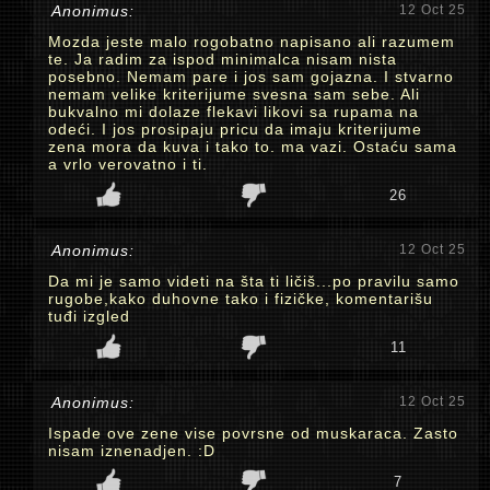
Anonimus:
12 Oct 25
Mozda jeste malo rogobatno napisano ali razumem
te. Ja radim za ispod minimalca nisam nista
posebno. Nemam pare i jos sam gojazna. I stvarno
nemam velike kriterijume svesna sam sebe. Ali
bukvalno mi dolaze flekavi likovi sa rupama na
odeći. I jos prosipaju pricu da imaju kriterijume
zena mora da kuva i tako to. ma vazi. Ostaću sama
a vrlo verovatno i ti.
26
Anonimus:
12 Oct 25
Da mi je samo videti na šta ti ličiš...po pravilu samo
rugobe,kako duhovne tako i fizičke, komentarišu
tuđi izgled
11
Anonimus:
12 Oct 25
Ispade ove zene vise povrsne od muskaraca. Zasto
nisam iznenadjen. :D
7