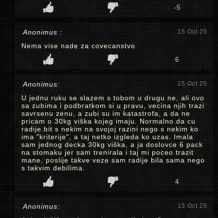
-5
Anonimus :
15 Oct 25
Nema vise nade za covecanstvo
6
Anonimus:
15 Oct 25
U jednu ruku se slazem s tobom u drugu ne, ali ovo
sa zubima i podbratkom si u pravu, vecina njih trazi
savrsenu zenu, a zubi su im katastrofa, a da ne
pricam o 30kg viška kojeg imaju. Normalno da cu
radije bit s nekim na svojoj razini nego s nekim ko
ima "kriterije", a taj netko izgleda ko uzas. Imala
sam jednog decka 30kg viška, a ja doslovce 6 pack
na stomaku jer sam trenirala i taj mi poceo trazit
mane, poslije takve veze sam radije bila sama nego
s takvim debilima.
4
Anonimus:
15 Oct 25