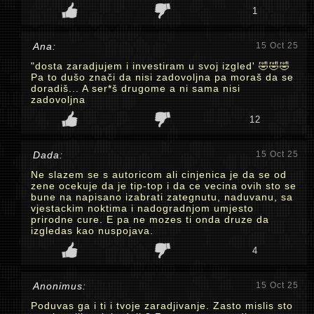
1
Ana:
15 Oct 25
"dosta zaradjujem i investiram u svoj izgled' 🤣🤣🤣
Pa to dušo znači da nisi zadovoljna pa moraš da se
doradiš... A ser*š drugome a ni sama nisi
zadovoljna
12
Dada:
15 Oct 25
Ne slazem se s autoricom ali cinjenica je da se od
zene ocekuje da je tip-top i da ce vecina ovih sto se
bune na napisano izabrati zategnutu, naduvanu, sa
vjestackim noktima i nadogradnjom umjesto
prirodne cure. E pa ne mozes ti onda druze da
izgledas kao nuspojava.
4
Anonimus:
15 Oct 25
Poduvas ga i ti i tvoje zaradjivanje. Zasto mislis sto