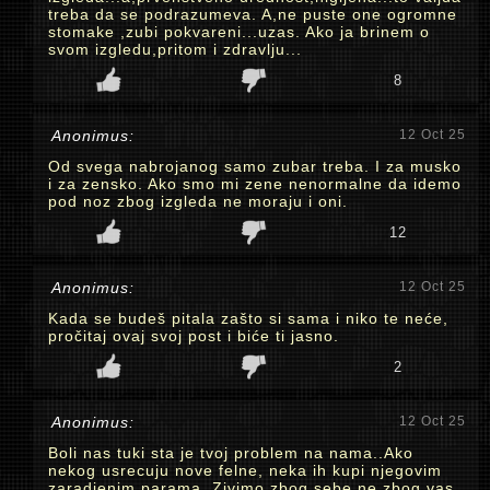
treba da se podrazumeva. A,ne puste one ogromne
stomake ,zubi pokvareni...uzas. Ako ja brinem o
svom izgledu,pritom i zdravlju...
8
Anonimus:
12 Oct 25
Od svega nabrojanog samo zubar treba. I za musko
i za zensko. Ako smo mi zene nenormalne da idemo
pod noz zbog izgleda ne moraju i oni.
12
Anonimus:
12 Oct 25
Kada se budeš pitala zašto si sama i niko te neće,
pročitaj ovaj svoj post i biće ti jasno.
2
Anonimus:
12 Oct 25
Boli nas tuki sta je tvoj problem na nama..Ako
nekog usrecuju nove felne, neka ih kupi njegovim
zaradjenim parama. Zivimo zbog sebe ne zbog vas.