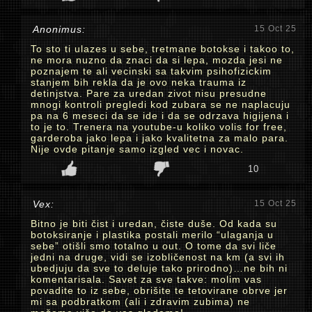
Anonimus:
15 Oct 25
To sto ti ulazes u sebe, tretmane botokse i takoo to,
ne mora nuzno da znaci da si lepa, mozda jesi ne
poznajem te ali vecinski sa takvim psihofizickim
stanjem bih rekla da je ovo neka trauma iz
detinjstva. Pare za uredan zivot nisu presudne
mnogi kontroli pregledi kod zubara se ne naplacuju
pa na 6 meseci da se ide i da se odrzava higijena i
to je to. Trenera na youtube-u koliko volis for free,
garderoba jako lepa i jako kvalitetna za malo para.
Nije ovde pitanje samo izgled vec i novac.
10
Vex:
15 Oct 25
Bitno je biti čist i uredan, čiste duše. Od kada su
botoksiranje i plastika postali merilo “ulaganja u
sebe” otišli smo totalno u out. O tome da svi liče
jedni na druge, vidi se izobličenost na km (a svi ih
ubedjuju da sve to deluje tako prirodno)…ne bih ni
komentarisala. Savet za sve takve: molim vas
povadite to iz sebe, obrišite te tetovirane obrve jer
mi sa podbratkom (ali i zdravim zubima) ne