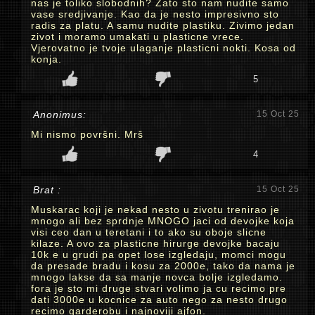
nas je toliko slobodnih? Zato sto nam nudite samo
vase sredjivanje. Kao da je nesto impresivno sto
radis za platu. A samu nudite plastiku. Zivimo jedan
zivot i moramo umakati u plasticne vrece.
Vjerovatno je tvoje ulaganje plasticni nokti. Kosa od
konja.
5
Anonimus:
15 Oct 25
Mi nismo površni. Mrš
4
Brat :
15 Oct 25
Muskarac koji je nekad nesto u zivotu trenirao je
mnogo ali bez sprdnje MNOGO jaci od devojke koja
visi ceo dan u teretani i to ako su oboje slicne
kilaze. A ovo za plasticne hirurge devojke bacaju
10k e u grudi pa opet lose izgledaju, momci mogu
da presade bradu i kosu za 2000e, tako da nama je
mnogo lakse da sa manje novca bolje izgledamo.
fora je sto mi druge stvari volimo ja cu recimo pre
dati 3000e u kocnice za auto nego za nesto drugo
recimo garderobu i najnoviji ajfon.