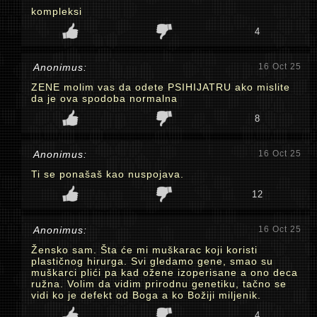
kompleksi
4
Anonimus:
16 Oct 25
ZENE molim vas da odete PSIHIJATRU ako mislite
da je ova spodoba normalna
8
Anonimus:
16 Oct 25
Ti se ponašaš kao nuspojava.
12
Anonimus:
16 Oct 25
Žensko sam. Šta će mi muškarac koji koristi
plastičnog hirurga. Svi gledamo gene, smao su
muškarci plići pa kad ožene izoperisane a ono deca
ružna. Volim da vidim prirodnu genetiku, tačno se
vidi ko je defekt od Boga a ko Božiji miljenik.
4