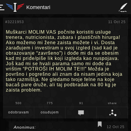
Komentari
#3221953
11 Oct 25
Muškarci MOLIM VAS počnite koristiti usluge
trenera, nutricionista, zubara i plastičnih hirurga!
Ako možemo mi žene zaista možete i vi. Dosta
zarađujem i investiram u svoj izgled (sad kad je
obrazovanje “završeno”) i dođe mi da se obesim
kad mi priđe/piše lik koji izgleda kao nuspojava.
Još kad mi se hvali parama samo mi dođe da
vrištim “POTROŠI IH MOLIM TE!!!” Možda je
površno i pogrešno ali znam da nisam jedina koja
tako razmišlja. Ne gledamo tvoje felne na koje
bacaš pare druže, ali taj podbradak na 80 kg je
zaista problem.
500
775
91
share
odobravam
osuđujem
Anonimus:
12 Oct 25