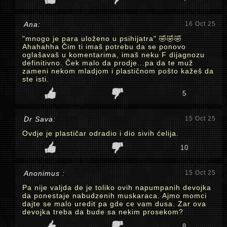
Ana:
16 Oct 25
"mnogo je para uloženo u psihijatra" 🤣🤣🤣
Ahahahha Čim ti imaš potrebu da se ponovo
oglašavaš u komentarima, imaš neku F dijagnozu
definitivno. Ček malo da prodje...pa da te muž
zameni nekom mladjom i plastičnom pošto kažeš da
ste isti.
5
Dr Sava:
15 Oct 25
Ovdje je plastičar odradio i dio sivih ćelija.
10
Anonimus :
15 Oct 25
Pa nije valjda de je toliko ovih napumpanih devojka
da ponestaje nabudzenih muskaraca. Ajmo momci
dajte se malo uredit pa gde ce vam dusa. Zar ova
devojka treba da bude sa nekim prosekom?
8