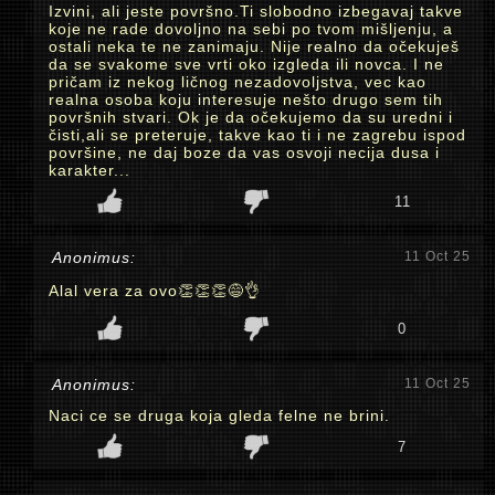
Izvini, ali jeste površno.Ti slobodno izbegavaj takve
koje ne rade dovoljno na sebi po tvom mišljenju, a
ostali neka te ne zanimaju. Nije realno da očekuješ
da se svakome sve vrti oko izgleda ili novca. I ne
pričam iz nekog ličnog nezadovoljstva, vec kao
realna osoba koju interesuje nešto drugo sem tih
površnih stvari. Ok je da očekujemo da su uredni i
čisti,ali se preteruje, takve kao ti i ne zagrebu ispod
površine, ne daj boze da vas osvoji necija dusa i
karakter...
11
Anonimus:
11 Oct 25
Alal vera za ovo👏👏👏😅👌
0
Anonimus:
11 Oct 25
Naci ce se druga koja gleda felne ne brini.
7