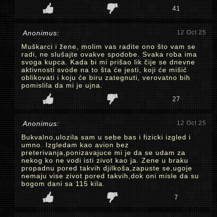
41
Anonimus:
12 Oct 25
Muškarci i žene, molim vas radite ono što vam se
radi, ne slušajte ovakve spodobe. Svaka roba ima
svoga kupca. Kada bi mi prišao lik čije se dnevne
aktivnosti svode na to šta će jesti, koji će mišić
oblikovati i koju će biru zategnuti, verovatno bih
pomislila da mi je ujna.
27
Anonimus:
12 Oct 25
Bukvalno,ulozila sam u sebe bas i fizicki izgled i
umno. Izgledam kao avion bez
preterivanja,ponizavajuce mi je da se udam za
nekog ko ne vodi isti zivot kao ja. Zene u braku
propadnu pored takvih djilkoša,zapuste se,ugoje
nemaju vise zivot pored takvih,dok oni misle da su
bogom dani sa 115 kila.
7