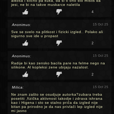
alkosa i slicno pa kuka, da si ti ono sto mislis da
jesi, ne bi na takve muskarce naletila
4
Anonimus:
15 Oct 25
Sve se svelo na plitkost i fizicki izgled.. Polako ali
sigurno sve ide u propast
2
Anonimus:
15 Oct 25
Radije bi kao zensko bacila pare na felme nego na
silikone. Al kopleksi zene ubijaju nazalost.
2
Milica:
15 Oct 25
Ne znam zašto se osudjuje autorka?zubara treba
posetiti ,fizička aktivnost takodje i zdrava ishrana
kao i Higena i sto se stalno priča da izgled nije
bitan pa prirodno je da nas privlači lep izgled nije
mi jasno