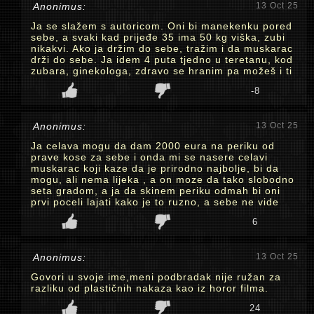
Anonimus:
13 Oct 25
Ja se slažem s autoricom. Oni bi manekenku pored
sebe, a svaki kad prijeđe 35 ima 50 kg viška, zubi
nikakvi. Ako ja držim do sebe, tražim i da muskarac
drži do sebe. Ja idem 4 puta tjedno u teretanu, kod
zubara, ginekologa, zdravo se hranim pa možeš i ti
-8
Anonimus:
13 Oct 25
Ja celava mogu da dam 2000 eura na periku od
prave kose za sebe i onda mi se nasere celavi
muskarac koji kaze da je prirodno najbolje, bi da
mogu, ali nema lijeka , a on moze da tako slobodno
seta gradom, a ja da skinem periku odmah bi oni
prvi poceli lajati kako je to ruzno, a sebe ne vide
6
Anonimus:
13 Oct 25
Govori u svoje ime,meni podbradak nije ružan za
razliku od plastičnih nakaza kao iz horor filma.
24