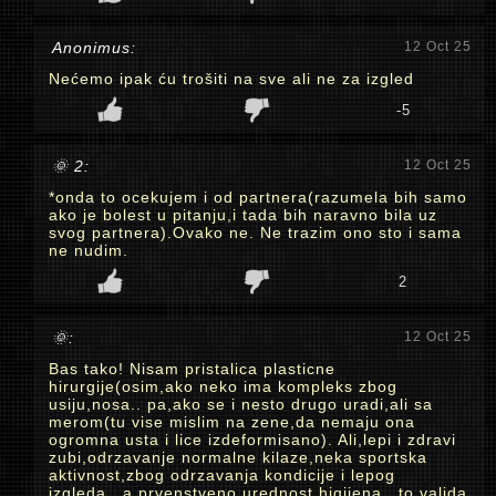
Anonimus:
12 Oct 25
Nećemo ipak ću trošiti na sve ali ne za izgled
-5
🌞 2:
12 Oct 25
*onda to ocekujem i od partnera(razumela bih samo
ako je bolest u pitanju,i tada bih naravno bila uz
svog partnera).Ovako ne. Ne trazim ono sto i sama
ne nudim.
2
🌞:
12 Oct 25
Bas tako! Nisam pristalica plasticne
hirurgije(osim,ako neko ima kompleks zbog
usiju,nosa.. pa,ako se i nesto drugo uradi,ali sa
merom(tu vise mislim na zene,da nemaju ona
ogromna usta i lice izdeformisano). Ali,lepi i zdravi
zubi,odrzavanje normalne kilaze,neka sportska
aktivnost,zbog odrzavanja kondicije i lepog
izgleda...a,prvenstveno urednost,higijena...to valjda