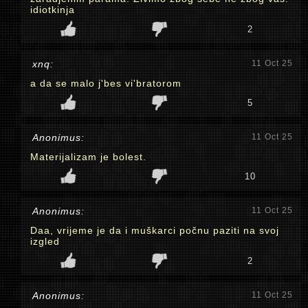
idiotkinja
2
xnq:
11 Oct 25
a da se malo j'bes vi'bratorom
5
Anonimus:
11 Oct 25
Materijalizam je bolest.
10
Anonimus:
11 Oct 25
Daa, vrijeme je da i muškarci počnu paziti na svoj
izgled
2
Anonimus:
11 Oct 25