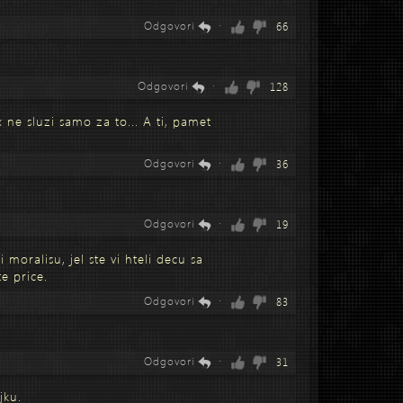
Odgovori
·
66
Odgovori
·
128
 ne sluzi samo za to... A ti, pamet
Odgovori
·
36
Odgovori
·
19
i moralisu, jel ste vi hteli decu sa
e price.
Odgovori
·
83
Odgovori
·
31
jku.