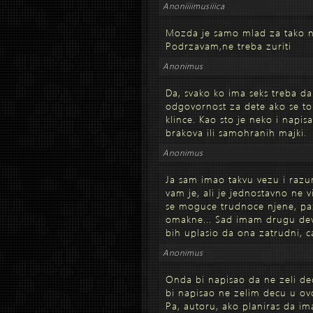
Anoniiiimusiiica
Mozda je samo mlad za tako 
Podrzavam,ne treba zuriti
Anonimus
Da, svako ko ima seks treba d
odgovornost za dete ako se to 
klince. Kao sto je neko i napisa
brakova ili samohranih majki.
Anonimus
Ja sam imao takvu vezu i razu
vam je, ali je jednostavno ne 
se moguce trudnoce njene, paz
omakne... Sad imam drugu devo
bih uplasio da ona zatrudni, ca
Anonimus
Onda bi napisao da ne zeli dec
bi napisao ne zelim decu u ovo
Pa, autoru, ako planiras da i