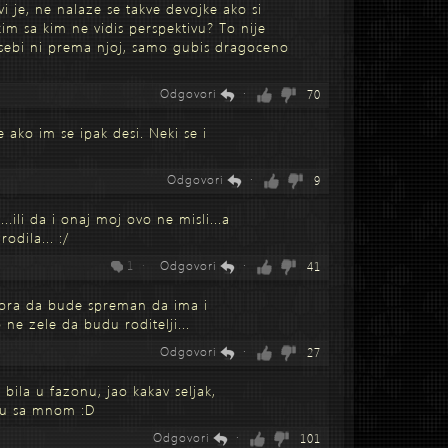
i je, ne nalaze se takve devojke ako si
kim sa kim ne vidis perspektivu? To nije
sebi ni prema njoj, samo gubis dragoceno
Odgovori
·
70
 ako im se ipak desi. Neki se i
Odgovori
·
9
.ili da i onaj moj ovo ne misli...a
odila... :/
1 ·
Odgovori
·
41
mora da bude spreman da ima i
o ne zele da budu roditelji...
Odgovori
·
27
 bila u fazonu, jao kakav seljak,
ecu sa mnom :D
Odgovori
·
101