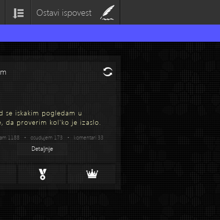
Ostavi ispovest
om
d se iskakim pogledam u
, da proverim kol'ko je izaslo.
vam 1188 • osudujem 173 • komentari 33
Detaljnije