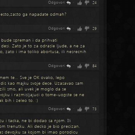
Odgovori
·
24
nesto,zasto ga napadate odmah?
Odgovori
·
29
a bude spreman i da prihvati
desi. Zato je to za odrasle ljude, a ne za
o, zato i ima toliko abortusa, ili nesrecnih
Odgovori
·
84
mem te... Sve je OK ovako, lepo
vidis kao majku svoje dece. Uzasavao sam
ili smo, ali uvek je moglo da se
jku i razmisljajuci o tome-uopste se ne
k bih i zeleo to. :)
Odgovori
·
73
u i tacka, ne bi dodao sa njom. Ili
m trenutku. Ali decko je bio precizan.
mas devojku sa kojom bi imao porodicu