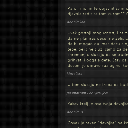
Pa oli molim te objasnit svim 
djavola.radis sa tom curom?? 
Anonimkaa
Uvek postoji mogucnost, i sa z
da ne planiras decu, ne zelis 
da bi mogao da imas decu s nj
tebe. Seks ne sluzi samo za de
spreman, u slucaju da se trudn
prihvati i odgaja dete. Stav da
decom je upravo razlog veliko
Moralista
U tom slucaju ne treba da bu
posmatram i ne vjerujem
Kakav kralj je ova tvoja devojka
Anonimus
Covek je rekao "devojka" ne k