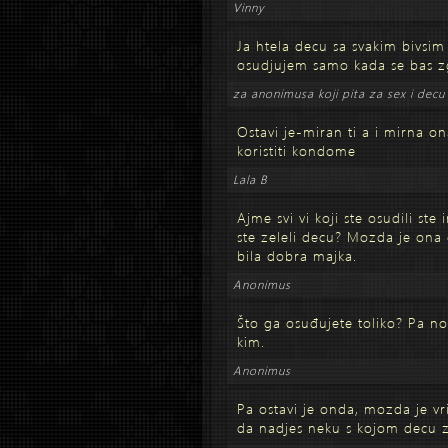
Vinny
Ja htela decu sa svakim bivsim 
osudjujem samo kada se bas z
za anonimusa koji pita za sex i decu
Ostavi je-miran ti a i mirna o
koristiti kondome
Lala B
Ajme svi vi koji ste osudili st
ste zeleli decu? Mozda je ona 
bila dobra majka.
Anonimus
Što ga osuđujete toliko? Pa no
kim.
Anonimus
Pa ostavi je onda, mozda je vr
da nadjes neku s kojom decu ze