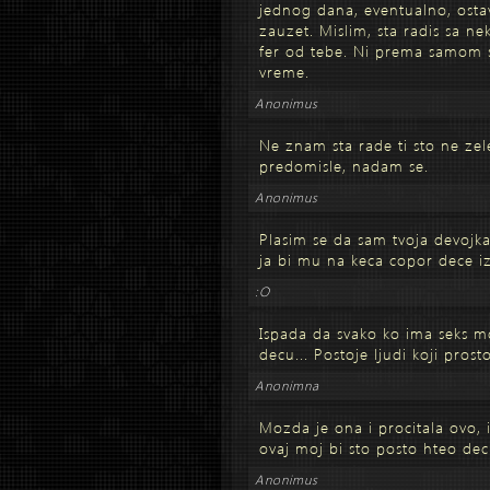
jednog dana, eventualno, ostav
zauzet. Mislim, sta radis sa ne
fer od tebe. Ni prema samom 
vreme.
Anonimus
Ne znam sta rade ti sto ne zele
predomisle, nadam se.
Anonimus
Plasim se da sam tvoja devojka..
ja bi mu na keca copor dece izr
:O
Ispada da svako ko ima seks 
decu... Postoje ljudi koji prost
Anonimna
Mozda je ona i procitala ovo, i
ovaj moj bi sto posto hteo d
Anonimus