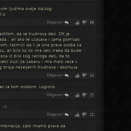
ovim ljudima ovdje sta,kog
O.o
Odgovori
·
39
astitom, da se trudnoca desi. OK je
sada... ali ako te uzasava i sama pomisao
om, razmisli da li je ona prava osoba za
cu, ali bilo ko ko ima seks treba da bude
oca iz bilo kog razloga desi, da to
 seks sluzi za zabavu i ima malo veze s
g broja nezeljenih trudnoca i abortusa.
Odgovori
·
54
des sa tom osobom. Logicno.
Odgovori
·
25
 :-)
Odgovori
·
15
ombinacija, zato imamo prava da