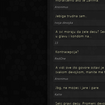
moralisemo ako te zanima.
Anonimus
Jebiga trudna sam..
tvoja devojka
A svi moraju da zele decu? Sex
u glavu i kondom na...
13
Kontracepcija?
RedOne
A vidi ove sto govore ostavi je 
svakom devojkom, manite me t
Anonimus
Jbg, ne mozes i jare i pare.
Katte
Seks pravi decu. Promeni devo