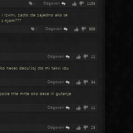
1 ·
Odgovori
·
1104
A i izvini, zasto ste zajedno ako se
e s njom???
2 ·
Odgovori
·
909
Odgovori
·
11
ako neces decu!Joj sto mi takvi idu
Odgovori
·
34
osle trte mrte oko dece ili gutanje
Odgovori
·
11
Odgovori
·
23