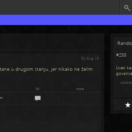
Rand
#233
01 Aug 13
Uvek ka
tane u drugom stanju, jer nikako ne želim
govance
odobra
56
share
em