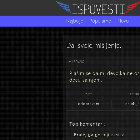
Najbolje
Popularno
Novo
Daj svoje mišljenje.
#130490
Plašim se da mi devojka ne os
decu sa njom.
2473
12199
odobravam
osuđuj
Top komentari:
Brate, pa postoji zastita