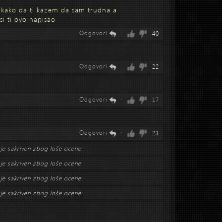
 kako da ti kazem da sam trudna a
si ti ovo napisao
Odgovori
·
40
Odgovori
·
22
Odgovori
·
17
Odgovori
·
23
je sakriven zbog loše ocene.
je sakriven zbog loše ocene.
je sakriven zbog loše ocene.
je sakriven zbog loše ocene.