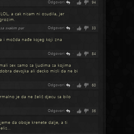
Odgovori
·
94
LOL, a cak nisam ni osudila, jer
grozim.
Odgovori
·
 sa svakim par
33
na i možda nađe kojeg koji zna
Odgovori
·
84
e imali sex samo sa ljudima sa kojima
dobra devojka ali decko misli da ne bi
Odgovori
·
60
rmalno je da ne želiš djecu sa bilo
Odgovori
·
36
ijeme da oboje krenete dalje, a ti
lis...