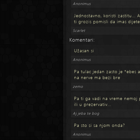
Anonimus
Jednostavno, koristi zastitu... 
ti grozis pomisli da imas dijet
Scarlet
Komentari:
Užasan si
Anonimus
Pa tulac jedan zasto je *ebes 
na nerve ma bezi bre
zemo
Pa ti ga vadi na vreme nemoj p
ili u prezervativ...
Aj jeba te bog
Pa sto si sa njom onda?
Anonimus