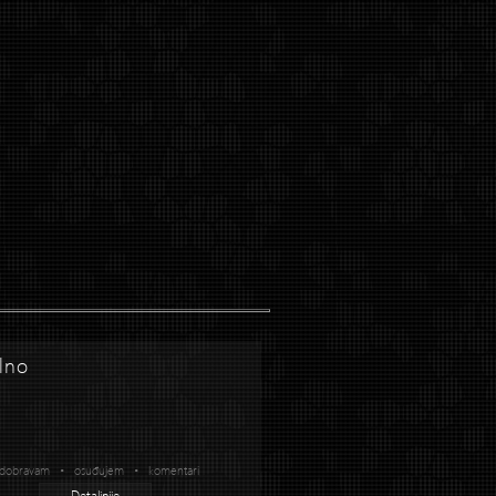
lno
dobravam • osuđujem • komentari
Detaljnije