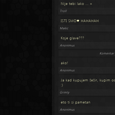
Nije tebi lako ... +
Troll
ISTI SMO♥ HAHAHAH
Makic
Koje glave???
Anonimus
Komentar 
ako!
Anonimus
Ja kad kupujem šešir, kupim o
:)
Grimly
eto ti si pametan
Anonimus