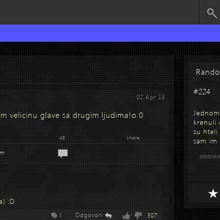
Rand
#224
02 Apr 13
Jednom 
 velicinu glave sa drugim ljudima!o.0
krenuli
su htel
48
share
sam im 
em
odobrav
a) :D
8 ·
Odgovori
·
307