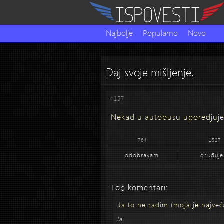
Najbolje
Popularno
Novo
Daj svoje mišljenje.
#157
Nekad u autobusu uporedjujem
764
1527
odobravam
osuđuj
Top komentari:
Ja to ne radim (moja je najveć
Ja