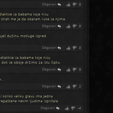
Odgovori
·
0
aktice sa babama koje nisu
i strah me je da obaram ruke sa njima.
Odgovori
·
0
uješ dužinu močuge ispred
Odgovori
·
0
dlaktice sa babama koje nisu
dok se oboje držimo za istu šipku.
Odgovori
·
0
...
Odgovori
·
2
 koliko veliku glavu ima jedna
prepašćene nekim ljudima ispričala.
Odgovori
·
-4