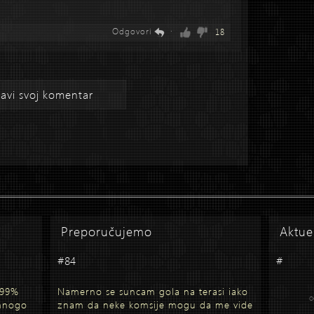
Odgovori
·
18
avi svoj komentar
Preporučujemo
Aktue
#84
#
 99%
Namerno se suncam gola na terasi iako
o
 mnogo
znam da neke komsije mogu da me vide