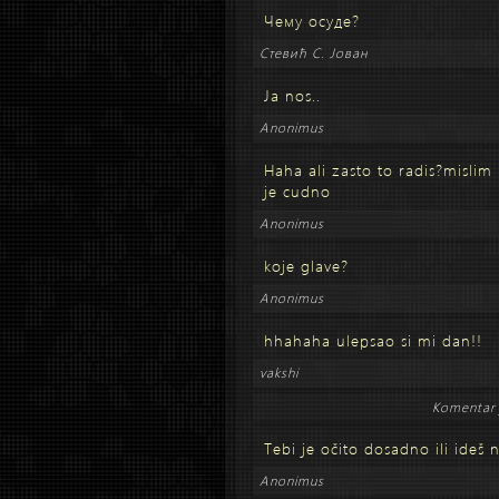
Чему осуде?
Стевић С. Јован
Ja nos..
Anonimus
Haha ali zasto to radis?mislim
je cudno
Anonimus
koje glave?
Anonimus
hhahaha ulepsao si mi dan!!
vakshi
Komentar 
Tebi je očito dosadno ili ideš 
Anonimus