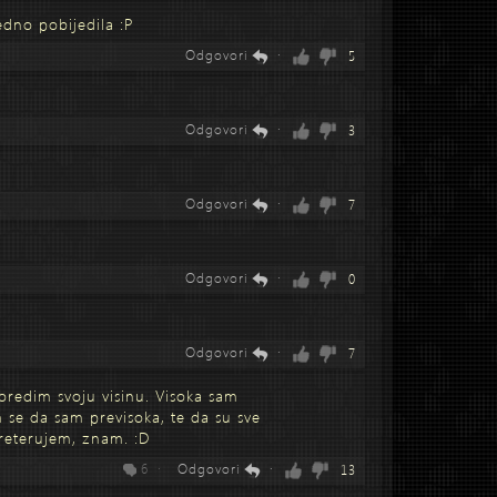
edno pobijedila :P
Odgovori
·
5
Odgovori
·
3
Odgovori
·
7
Odgovori
·
0
Odgovori
·
7
poredim svoju visinu. Visoka sam
m se da sam previsoka, te da su sve
reterujem, znam. :D
6 ·
Odgovori
·
13