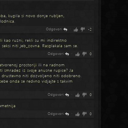
soba, kupila si novo donje rubljen,
 lodnica.
Odgovori
·
-2
i kao ruzni, rekli su mi indirektno
 seksi niti jeb_zovna. Rasplakala sam se.
Odgovori
·
0
tvorenoj prostoriji ili na radnom
sti smradez iz svoje anusne rupice? Ja
 drustevno niti dozvoljeno niti odobreno.
sebe onda se redvno vidjajte s takvim
Odgovori
·
0
ametnija
Odgovori
·
0