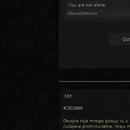
You are not alone.
GlavicaOdMiloste
Ost
Hit
#2913949
Devojke koje mnogo putuju su u
slučajeva promiskuitetne, imaju