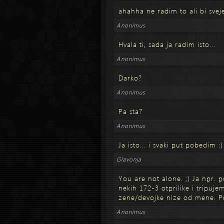
ahahha ne radim to ali bi svej
Anonimus
Hvala ti, sada ja radim isto...
Anonimus
Darko?
Anonimus
Pa sta?
Anonimus
Ja isto... i svaki put pobedim :)
Glavonja
You are not alone. ;) Ja npr. 
nekih 172-3 otprilike i tripuje
zene/devojke nize od mene. P
Anonimus