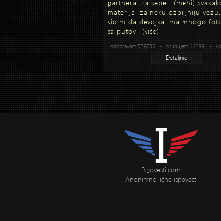
partnera iza sebe i (meni) svakak
materijal za neku ozbiljniju vezu
vidim da devojka ima mnogo foto
sa putov...
(više)
odobravam 579783 • osuđujem 14299 • kom
Detaljnije
Ispovesti.com
Anonimne lične ispovesti