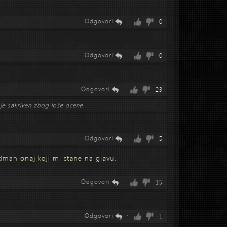
Odgovori
·
0
Odgovori
·
0
Odgovori
·
23
je sakriven zbog loše ocene.
Odgovori
·
5
dmah onaj koji mi stane na glavu.
Odgovori
·
15
Odgovori
·
1