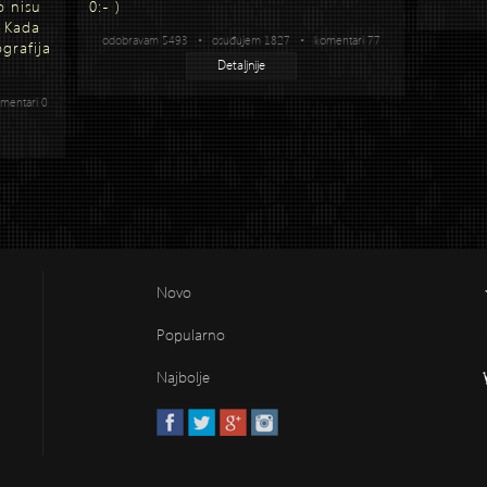
o nisu
0:- )
. Kada
odobravam 5493 • osuđujem 1827 • komentari 77
grafija
Detaljnije
entari 0
Novo
Popularno
Najbolje