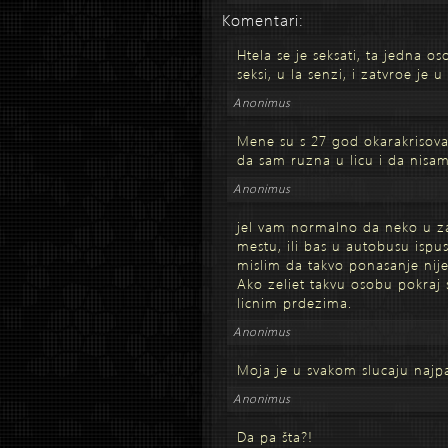
Komentari:
Htela se je seksati, ta jedna o
seksi, u la senzi, i zatvroe je u
Anonimus
Mene su s 27 god okarakrisoval
da sam ruzna u licu i da nisam
Anonimus
jel vam normalno da neko u za
mestu, ili bas u autobusu ispu
mislim da takvo ponasanje nije
Ako zeliet takvu osobu pokraj 
licnim prdezima.
Anonimus
Moja je u svakom slucaju najp
Anonimus
Da pa šta?!