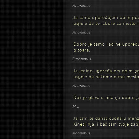
Anonimus
Ja samo upoređujem obim podl
uspele da se izbore za mesto 
Anonimus
Dobro je samo kad ne upoređ
pisoara.
Euronimus
Ja jedino upoređujem obim po
uspele da nekome otmu mesto 
Anonimus
Dok je glava u pitanju dobro je
M...
Ja sam se danas čudila u menzi
Kineskinja, i baš sam svoje za
Anonimus