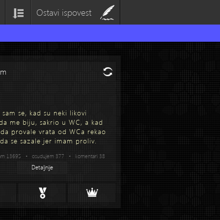
Ostavi ispovest
om
sam se, kad su neki likovi
 da me biju, sakrio u WC, a kad
i da provale vrata od WCa rekao
da se sazale jer imam proliv.
am 13695 • osudujem 377 • komentari 38
Detaljnije