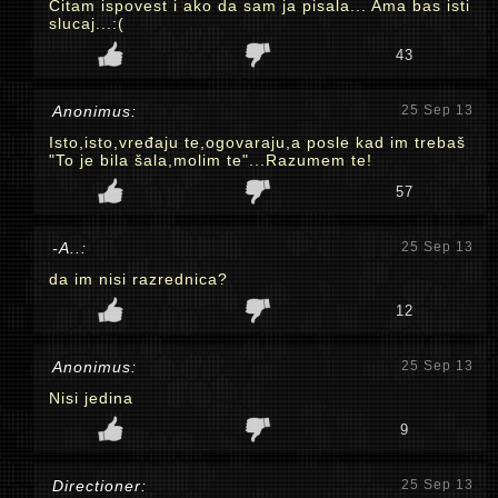
Citam ispovest i ako da sam ja pisala... Ama bas isti
slucaj...:(
43
Anonimus:
25 Sep 13
Isto,isto,vređaju te,ogovaraju,a posle kad im trebaš
"To je bila šala,molim te"...Razumem te!
57
-A..:
25 Sep 13
da im nisi razrednica?
12
Anonimus:
25 Sep 13
Nisi jedina
9
Directioner:
25 Sep 13