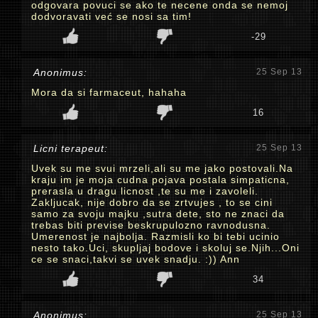
odgovara povuci se ako te necene onda se nemoj
dodvoravati već se nosi sa tim!
-29
Anonimus:
25 Sep 13
Mora da si farmaceut, hahaha
16
Licni terapeut:
25 Sep 13
Uvek su me svui mrzeli,ali su me jako postovali.Na
kraju im je moja cudna pojava postala simpaticna,
prerasla u dragu licnost ,te su me i zavoleli.
Zakljucak, nije dobro da se zrtvujes , to se cini
samo za svoju majku ,sutra dete, sto ne znaci da
trebas biti previse beskrupulozno ravnodusna.
Umerenost je najbolja. Razmisli ko bi tebi ucinio
nesto tako.Uci, skupljaj bodove i skoluj se.Njih...Oni
ce se snaci,takvi se uvek snadju. :)) Ann
34
Anonimus:
25 Sep 13