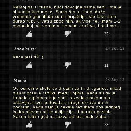
Nemoj da si tužna, budi dovoljna sama sebi. Ista je
situacija kod mene. Samo što su meni duže
vremena glumili da su mi prijatelji. Isto tako sam
gurao ruku u vatru zbog njih, ali više ne. Imam 1-2
osobe kojima verujem, nemam društvo, i boli me...
35
Anonimus:
24 Sep 13
Kaca jesi ti? :)
11
Manja:
24 Sep 13
Od osnovne skole se druzim sa tri drugarice, nikad
nisam pravila razliku medju njima. Kada su dvije
trebale diplomirati ja sam ih zvala svako malo,
ostavljala sve, putovala u drugu drzavu da ih
podrzim. Kada sam ja cekala rezultate posljednjeg
ispita nijedna od te dvije nije ni poruku poslala.
Nakon toliko godina takva sitnica malo zaboli.
73