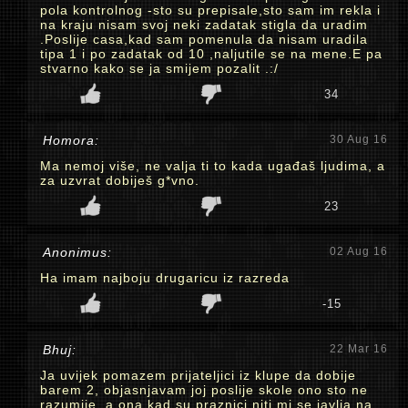
pola kontrolnog -sto su prepisale,sto sam im rekla i
na kraju nisam svoj neki zadatak stigla da uradim
.Poslije casa,kad sam pomenula da nisam uradila
tipa 1 i po zadatak od 10 ,naljutile se na mene.E pa
stvarno kako se ja smijem pozalit .:/
34
Homora:
30 Aug 16
Ma nemoj više, ne valja ti to kada ugađaš ljudima, a
za uzvrat dobiješ g*vno.
23
Anonimus:
02 Aug 16
Ha imam najboju drugaricu iz razreda
-15
Bhuj:
22 Mar 16
Ja uvijek pomazem prijateljici iz klupe da dobije
barem 2, objasnjavam joj poslije skole ono sto ne
razumije, a ona kad su praznici niti mi se javlja na