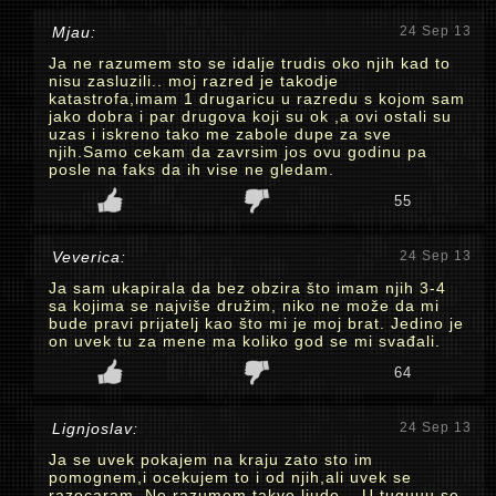
Mjau:
24 Sep 13
Ja ne razumem sto se idalje trudis oko njih kad to
nisu zasluzili.. moj razred je takodje
katastrofa,imam 1 drugaricu u razredu s kojom sam
jako dobra i par drugova koji su ok ,a ovi ostali su
uzas i iskreno tako me zabole dupe za sve
njih.Samo cekam da zavrsim jos ovu godinu pa
posle na faks da ih vise ne gledam.
55
Veverica:
24 Sep 13
Ja sam ukapirala da bez obzira što imam njih 3-4
sa kojima se najviše družim, niko ne može da mi
bude pravi prijatelj kao što mi je moj brat. Jedino je
on uvek tu za mene ma koliko god se mi svađali.
64
Lignjoslav:
24 Sep 13
Ja se uvek pokajem na kraju zato sto im
pomognem,i ocekujem to i od njih,ali uvek se
razocaram. Ne razumem takve ljude... U tuguuu se