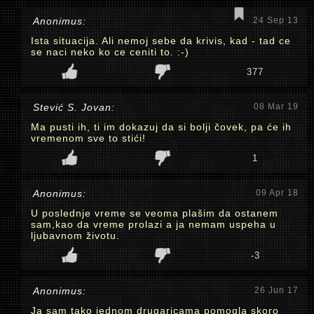
Anonimus:
24 Sep 13
Ista situacija. Ali nemoj sebe da krivis, kad - tad ce
se naci neko ko ce ceniti to. :-)
377
Stević S. Jovan:
08 Mar 19
Ma pusti ih, ti im dokazuj da si bolji čovek, pa će ih
vremenom sve to stići!
1
Anonimus:
09 Apr 18
U poslednje vreme se veoma plašim da ostanem
sam,kao da vreme prolazi a ja nemam uspeha u
ljubavnom životu.
-3
Anonimus:
26 Jun 17
Ja sam tako jednom drugaricama pomogla skoro