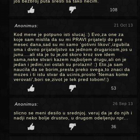
još bezbroj puta sresti sa tako nečim.
108
Anonimus:
21 Oct 13
Kod mene je potpuno isti slucaj.:) Evo,za one za
koje sam mislila da su mi PRAVI prijatelji do pre
mesec dana,sad su mi samo 'gotivni likovi',izgubila
sma i divno prijateljstvo sa jednom drugaricom,jos u
junu....ali sta je tu je,od skoro kroz sve idem
sama,neke stvari kazem najboljem drugu,ali on je
jedan i jedini,svi ostali su prolazni! :) Eto,ja sam
naucila da se borim,presla preko svega,to znaci da
mozes i ti istu stvar da ucinis,prosto 'Nemas kome
verovati',bori se,zivot je tek pred tobom!:)
53
Anonimus:
26 Sep 13
slicno se meni desilo u srednjoj. veruj da je do njih i
nadji neko bolje drustvo, u drugom odeljenju npr...
36