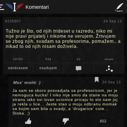
Komentari
#235907
24 Sep 13
Tužno je što, od njih trideset u razredu, niko mi
nije pravi prijatelj i nikome ne verujem. Žrtvujem
se zbog njih, svađam sa profesorima, pomažem.. a
nikad to od njih nisam doživela.
10763
534
42
share
odobravam
osuđujem
Mos' misliti :) :
24 Sep 13
Ja sam se skoro posvadjala sa profesoricom, jer je
nemoguca kucka! I niko nije smio da stane na moju
stranu iako svi izvan ucionice pricaju to sto sam joj
ja rekla u lice... Jeste stao u moju odbranu momak
sa kojim sam bila u svadji, a 'drugarice' cute...
Stoka. ;)
802