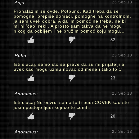
Anja:
26 Sep 13
Pronalazim se ovde. Potpuno. Kad treba da se
pomogne, prepiše domaći, pomogne na kontrolnom,
ja sam uvek dobra. A da im pomoć ne treba, ne bi
mi ni 'ćao' rekli. A prosto sam takva da ne mogu
nikog da odbijem i ne pružim pomoć koju mogu...
82
Hoho:
25 Sep 13
Isti slucaj, samo sto se prave da su mi prijatelji a
uvek kad mogu uzmu novac od mene i tako to :/
23
Anonimus:
25 Sep 13
Isti slucaj.Ne osvrci se na to ti budi COVEK kao sto
jesi i postoje ljudi koji ce to ceniti.
20
Anonimus:
25 Sep 13