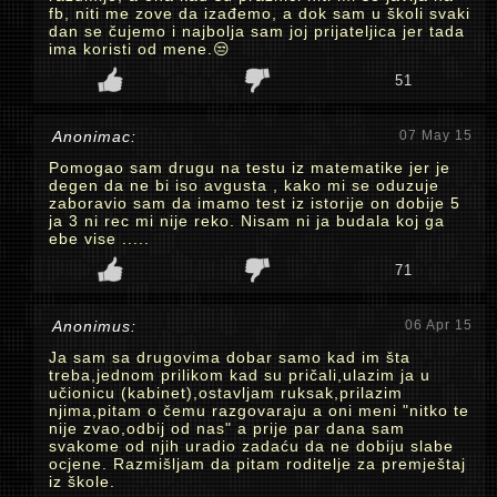
fb, niti me zove da izađemo, a dok sam u školi svaki
dan se čujemo i najbolja sam joj prijateljica jer tada
ima koristi od mene.😒
51
Anonimac:
07 May 15
Pomogao sam drugu na testu iz matematike jer je
degen da ne bi iso avgusta , kako mi se oduzuje
zaboravio sam da imamo test iz istorije on dobije 5
ja 3 ni rec mi nije reko. Nisam ni ja budala koj ga
ebe vise .....
71
Anonimus:
06 Apr 15
Ja sam sa drugovima dobar samo kad im šta
treba,jednom prilikom kad su pričali,ulazim ja u
učionicu (kabinet),ostavljam ruksak,prilazim
njima,pitam o čemu razgovaraju a oni meni "nitko te
nije zvao,odbij od nas" a prije par dana sam
svakome od njih uradio zadaću da ne dobiju slabe
ocjene. Razmišljam da pitam roditelje za premještaj
iz škole.