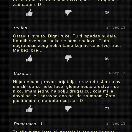
zadaaaam :D
36
realan:
24 Sep 13
Ostavi ti sve to. Digni ruke. Tu ti ispadas budala..
Ko njih sve sisa, neka se sami snalaze. Ti da
nagrabusis zbog nekih tamo koji ne cene tvoj trud..
Ma bezi bre...
56
Bakuta::
24 Sep 13
Ni ja nemam pravog prijatelja u razredu. Jer su svi
umislili da su neke face, glume nešto a ustvari su
niko. Imam jednu najbolju drugaricu, koja mi je
dovoljna. Ali naravno ona ne ide sa mnom. Zato,
pusti budale, ne opterećuj se. :D
77
Pametnica. :):
24 Sep 13