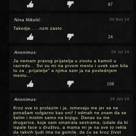
87
Nina Nikolić:
04 Nov 14
Takodje......nzm zasto
24
Anonimus:
04 Jul 14
Ja nemam pravog prijatelja u zivotu a kamoli u
razredu... Svi su mi na prvom mestu i uvek sam bila
tu za ,,prijatelje" a njima sam ja na poslednjem
mestu...
108
Anonimus:
28 Jan 14
Kroz sve to prolazim i ja, ismevaju me jer se ne
ponašam vulgarno kao oni! I odmah ne znam da se
šalim i mislim samo na knjigu. Danas su me
drugarice, koje sam smatrala sestrama, izdale da bi
ispale face u društvu, a mama mi je na sve to rekla
da takvih ljudi ima na gomile, da ću se kroz život