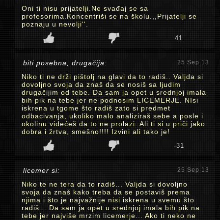
Oni ti nisu prijatelji.Ne svađaj se sa
profesorima.Koncentriši se na školu.,,Prijatelji se
poznaju u nevolji''.
41
biti posebna, drugačija:
25 Sep 13
Niko ti ne drži pištolj na glavi da to radiš.. Valjda si
dovoljno svoja da znaš da se nosiš sa ljudim
drugačijim od tebe. Da sam ja opet u srednjoj imala
bih pik na tebe jer ne podnosim LICEMERJE. NIsi
iskrena u tgome što radiš zato si predmet
odbacivanja, ukoliko malo analiziraš sebe a posle i
okolinu videćeš da to ne prolazi. Ali ti si u priči jako
dobra i žrtva, smešno!!!! Izvini ali tako je!
-31
licemer si:
25 Sep 13
Niko te ne tera da to radiš... Valjda si dovoljno
svoja da znaš kako treba da se postaviš prema
njima i što je najvažnije nisi iskrena u svemu što
radiš... Da sam ja opet u srednjoj imala bih pik na
tebe jer najviše mrzim licemerje... Ako ti neko ne