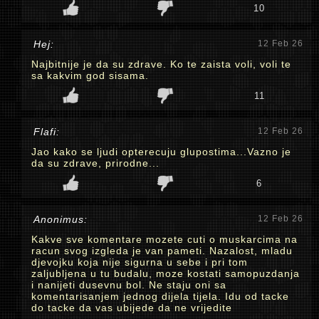
10
Hej:
12 Feb 26
Najbitnije je da su zdrave. Ko te zaista voli, voli te
sa kakvim god sisama.
11
Flafi:
12 Feb 26
Jao kako se ljudi opterecuju glupostima...Vazno je
da su zdrave, prirodne...
6
Anonimus:
12 Feb 26
Kakve sve komentare mozete cuti o muskarcima na
racun svog izgleda je van pameti. Nazalost, mladu
djevojku koja nije sigurna u sebe i pri tom
zaljubljena u tu budalu, moze kostati samopuzdanja
i nanijeti dusevnu bol. Ne staju oni sa
komentarisanjem jednog dijela tijela. Idu od tacke
do tacke da vas ubijede da ne vrijedite