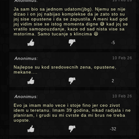
Anonimus:
10 Feb 26
Ja sam bio sa jednom udatom(jbg). Njemu se nije
dizao i on joj nabijao komplekse da je zato sto su
joj sise opustene i da se zapustila. A meni kad god
joj vidim sise se istog momenta digne 😅 kad joj se
vratilo samopouzdanje, kaze od sad nista vise sa
mstorima. Samo tucanje s klincima 😆
-5
Anonimus:
10 Feb 26
Najlepse su kod sredovecnih zena, opustene,
mekane....
2
Anonimus:
10 Feb 26
Evo ja imam malo vece i stoje fino jer ceo zivot
idem u teretanu. Imam 39 godina, nikad radjala i ne
planiram, i grudi su mi cvrste da mi brus ne treba
uopste.
-32