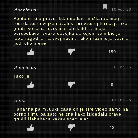
Anonimus:
10 Feb 26
Poptuno si u pravu. Iskreno kao muškarac mogu
reći da se devojke nažalost previše opterecuju oko
grudi, veličina, čvrstina, oblik itd. Iz moje
perspektiva, svaka devojka sa kojom sam bio je
lepa i zgodna na svoj način. Tako i razmišlja većina
ljudi oko mene
159
Anonimus:
20 Feb 26
Tako je.
0
Betja:
13 Feb 26
Hahahha pa muuukiiicaaa on je si*e video samo na
porno filmu pa zato ne zna kako izlgedaju prave
grudi! Hahahaha kakav specijalac…
13