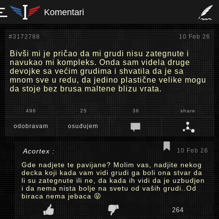
Komentari
#3172788
10 Feb 26
Bivši mi je pričao da mi grudi nisu zategnute i
navukao mi kompleks. Onda sam videla druge
devojke sa većim grudima i shvatila da je sa
mnom sve u redu, da jedino plastične velike mogu
da stoje bez brusa maltene blizu vrata.
496
25
36
share
odobravam
osuđujem
Acortex :
10 Feb 26
Gde nadjete te pavijane? Molim vas, nadjite nekog
decka koji kada vam vidi grudi ga boli ona stvar da
li su zategnute ili ne, da kada ih vidi da je uzbudjen
i da nema nista bolje na svetu od vaših grudi..Od
biraca nema jebaca 😝
264