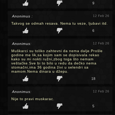
9
Anonimus :
12 Feb 26
Takvog se odmah resava. Nema tu veze, ljubavi itd.
6
Anonimus:
12 Feb 26
Muškarci su toliko zahtevni da nema dalje.Prošle
godine me lik,sa kojim sam se dopisivala rekao
kako su mi nokti ružni,zbog toga što nemam
veštačke.Sve bi to bilo u redu da dečko nema
stomačni,ima 36 godina živi u selendri sa
mamom.Nema dinara u džepu.
18
Anonimus:
12 Feb 26
Nije to pravi muskarac.
5