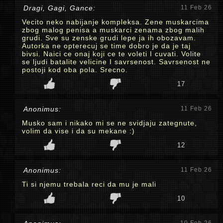
Dragi, Gagi, Gance:
11 Feb 26
Vecito neko nabijanje kompleksa. Zene muskarcima
zbog malog penisa a muskarci zenama zbog malih
grudi. Sve su zenske grudi lepe ja ih obozavam.
Autorka ne opterecuj se time dobro je da je taj
bivsi. Naici ce onaj koji ce te voleti I cuvati. Volite
se ljudi batalite velicine I savrsenost. Savrsenost ne
postoji kod oba pola. Srecno.
17
Anonimus:
11 Feb 26
Musko sam i nikako mi se ne svidjaju zategnute,
volim da vise i da su mekane :)
12
Anonimus:
11 Feb 26
Ti si njemu trebala reci da mu je mali
10