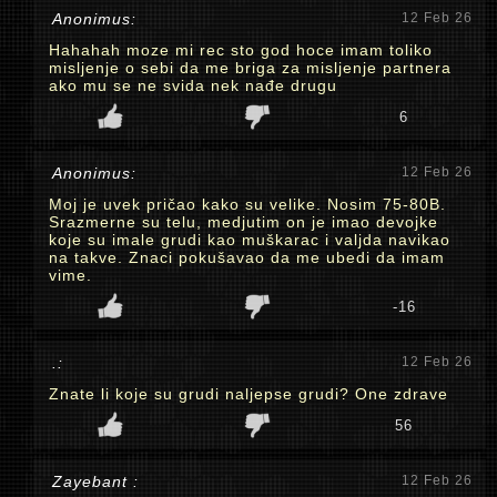
Anonimus:
12 Feb 26
Hahahah moze mi rec sto god hoce imam toliko
misljenje o sebi da me briga za misljenje partnera
ako mu se ne svida nek nađe drugu
6
Anonimus:
12 Feb 26
Moj je uvek pričao kako su velike. Nosim 75-80B.
Srazmerne su telu, medjutim on je imao devojke
koje su imale grudi kao muškarac i valjda navikao
na takve. Znaci pokušavao da me ubedi da imam
vime.
-16
.:
12 Feb 26
Znate li koje su grudi naljepse grudi? One zdrave
56
Zayebant :
12 Feb 26