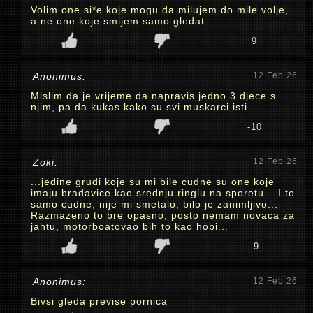
Volim one si*e koje mogu da milujem do mile volje,
a ne one koje smijem samo gledat
9
Anonimus:
12 Feb 26
Mislim da je vrijeme da napravis jedno 3 djece s
njim, pa da kukas kako su svi muskarci isti
-10
Zoki:
12 Feb 26
...jedine grudi koje su mi bile cudne su one koje
imaju bradavice kao srednju ringlu na sporetu... I to
samo cudne, nije mi smetalo, bilo je zanimljivo...
Razmazeno to bre opasno, posto nemam novaca za
jahtu, motorboatovao bih to kao hobi...
-9
Anonimus:
12 Feb 26
Bivsi gleda previse pornica