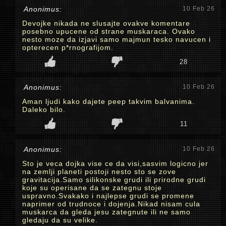
Anonimus:
10 Feb 26
Devojke nikada ne slusajte ovakve komentare
posebno upucene od strane muskaraca. Ovako
nesto moze da izjavi samo majmun tesko navucen i
opterecen p*rnografijom.
28
Anonimus:
10 Feb 26
Aman ljudi kako dajete peep takvim balvanima.
Daleko bilo.
11
Anonimus:
10 Feb 26
Sto je veca dojka vise ce da visi,sasvim logicno jer
na zemlji planeti postoji nesto sto se zove
gravitacija.Samo silikonske grudi ili prirodne grudi
koje su operisane da se zategnu stoje
uspravno.Svakako i najlepse grudi se promene
naprimer od trudnoce i dojenja.Nikad nisam cula
muskarca da gleda jesu zategnute ili ne samo
gledaju da su velike.