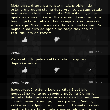
Moja bivsa drugarica je isto imala problem da
ostane u drugom stanju duze vreme. Ja sam ostala
brzo nakon sto sam se udala. Otkacila me, jer je
upala u depresiju kaze. Nista nisam lose uradila, a
bas mi je tada trebala zbog svega sto se desavalo,
a znala je. Nisam ocekivala da je u tom fazonu. Pa
najbolje da niko od njenih ne radja dok ona ne
zatrudni, sta da kazem ...
5
Anja:
08 Jan 26
Zanavek... Ni jedna sekta sveta nije gora od
dojarske sekte.
-2
Anonimus:
08 Jan 26
Ispodprosečne žene koje su čitav život bile
neuspešne konačno uspeju u nečemu što im je
priroda dala i ponašaju se kao da su bogom dane.
To soli pamet, osuđuje, udara packe...Realno,
velika većina ljudi ima potomstvo. Pametan čovek
poštuje tuđe izbore, tuđe stavove, ali živi prema