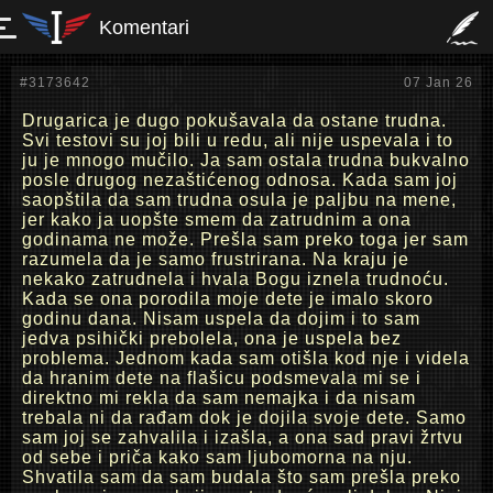
Komentari
#3173642
07 Jan 26
Drugarica je dugo pokušavala da ostane trudna.
Svi testovi su joj bili u redu, ali nije uspevala i to
ju je mnogo mučilo. Ja sam ostala trudna bukvalno
posle drugog nezaštićenog odnosa. Kada sam joj
saopštila da sam trudna osula je paljbu na mene,
jer kako ja uopšte smem da zatrudnim a ona
godinama ne može. Prešla sam preko toga jer sam
razumela da je samo frustrirana. Na kraju je
nekako zatrudnela i hvala Bogu iznela trudnoću.
Kada se ona porodila moje dete je imalo skoro
godinu dana. Nisam uspela da dojim i to sam
jedva psihički prebolela, ona je uspela bez
problema. Jednom kada sam otišla kod nje i videla
da hranim dete na flašicu podsmevala mi se i
direktno mi rekla da sam nemajka i da nisam
trebala ni da rađam dok je dojila svoje dete. Samo
sam joj se zahvalila i izašla, a ona sad pravi žrtvu
od sebe i priča kako sam ljubomorna na nju.
Shvatila sam da sam budala što sam prešla preko