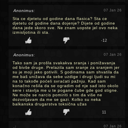
Anonimus:
07 Jan 26
Sta ce djetetu od godine dana flasica? Sta ce
djetetu od godine dana dojenje? Dijete od godine
dana jede skoro sve. Ne znam uopste jel ovo neka
izmisljotina ili sta.
-12
Anonimus:
07 Jan 26
Tako sam ja prošla svakakva sranja i ponižavanja
od bivše druge. Prelazila sam sranje za sranjem jer
su je moji jako gotivili. S godinama sam shvatila da
me baš unižava da sebe uzdige i drugi ljudi su mi
na to takođe poćeli svraćati pažnju. Kad sam
konačno rešila da se ogradim od nje sad isto okolo
sere i stavlja me u te pogane čube gde god stigne.
Ne može se narcis pomiriti s tim da više ne
dozvoljavam da me se gazi. Kolko su neka
balkanska drugarstva toksična užas
11
.:
07 Jan 26