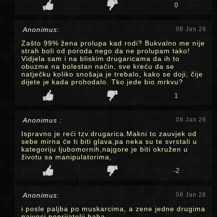
0
Anonimus:
08 Jan 26
Zašto 99% žena prolupa kad rodi? Bukvalno me nije
strah boli od poroda nego da ne prolupam tako!
Vidjela sam i na bliskim drugaricama da ih to
obuzme na bolestan način, sve kreću da se
natječku koliko snošaja je trebalo, kako se doji, čije
dijete je kada prohodalo. Tko jede bio mrkvu?
1
Anonimus :
08 Jan 26
Ispravno je reći tzv.drugarica.Makni to zauvjek od
sebe mirna će ti biti glava,pa neka su te svrstali u
kategoriju ljubomornih,najgore je biti okružen u
životu sa manipulatorima,
-2
Anonimus:
08 Jan 26
i posle paljba po muskarcima, a zene jedne drugima
najveci neprijatelji haha