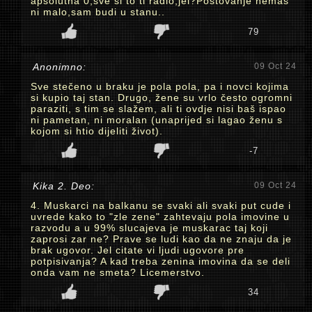
apsolutna 0,sve si to ti radio,jel?Postovanje nemas
ni malo,sam budi u stanu..
79
Anonimno:
09 Oct 24
Sve stečeno u braku je pola pola, pa i novci kojima
si kupio taj stan. Drugo, žene su vrlo često ogromni
paraziti, s tim se slažem, ali ti ovdje nisi baš ispao
ni pametan, ni moralan (unaprijed si lagao ženu s
kojom si htio dijeliti život).
-7
Kika 2. Deo:
09 Oct 24
4. Muskarci na balkanu se svaki ali svaki put cude i
uvrede kako to "zle zene" zahtevaju pola imovine u
razvodu a u 99% slucajeva je muskarac taj koji
zaprosi zar ne? Prave se ludi kao da ne znaju da je
brak ugovor. Jel citate vi ljudi ugovore pre
potpisivanja? A kad treba zenina imovina da se deli
onda vam ne smeta? Licemerstvo.
34