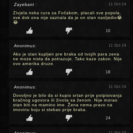
Zayebant :
11 Oct 24
Zivjela neka cura sa Fočakom, placali sve popola,
sve dok ona nije saznala da je on stan nasljedio😂
😂
10
Anonimus:
11 Oct 24
Ako je stan kupljen pre braka od tvojih para zena
ne moze nista da potrazuje. Tako kaze zakon. Nije
ovo amerika druze.
18
Anonimus:
11 Oct 24
Dovoljno je bilo da si kupio srtan prije potpisivanja
bračnog ugovora ili života sa ženom. Nije morao
stan biti na mamino ime. Žena nema pravo na
imovinu koju si stekao prije braka.
24
11 Oct 24