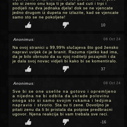
sto si zenio onu koja ti je dala! sad cuti i trpi i
podijeli na dva jednaka djela! dok se ne vjencate
jedno drugom iz dupeta ne izlazite, kad se vjencate
samo sto se ne pokoljete!
10
Anonimus:
08 Oct 24
Na ovoj stranici u 99,99% slučajeva što god žensko
napravi uvijek će je branit. Razuma rijetko kad ima,
da je bilo obrnuto da su njoj roditelji pozajmili i da
je dala svoj novac vidjeli bi kako bi se komentiralo.
37
Anonimus:
08 Oct 24
Sve bi se one uselile na gotovo i opremljeno
a nijedna ne bi odbila da ukrade polovinu
onoga sto si samo svojim rukama i ledjima
napravio i stvorio. Sta su ti zene. Dovoljno je
pitati zenu da li bi pristala da potpise predbracni
ugovor. Njena reakcija bi vam trebala sve reci.
-16