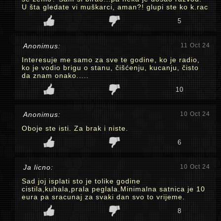
U šta gledate vi muškarci, aman?! glupi ste ko k.rac
5
Anonimus:
11 Oct 24
Interesuje me samo za sve te godine, ko je radio,
ko je vodio brigu o stanu, čišćenju, kucanju, čisto
da znam onako.....
10
Anonimus:
10 Oct 24
Oboje ste isti. Za brak i niste.
6
Ja licno:
10 Oct 24
Sad joj isplati sto je tolike godine
cistila,kuhala,prala peglala.Minimalna satnica je 10
eura pa sracunaj za svaki dan svo to vrijeme.
8