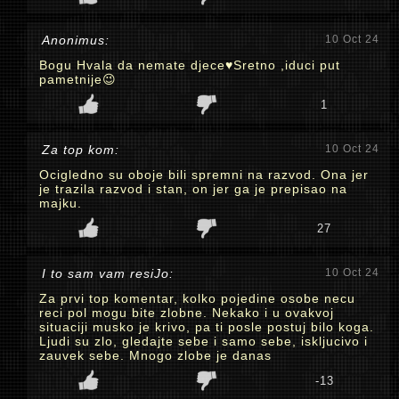
Anonimus:
10 Oct 24
Bogu Hvala da nemate djece♥️Sretno ,iduci put
pametnije😉
1
Za top kom:
10 Oct 24
Ocigledno su oboje bili spremni na razvod. Ona jer
je trazila razvod i stan, on jer ga je prepisao na
majku.
27
I to sam vam resiJo:
10 Oct 24
Za prvi top komentar, kolko pojedine osobe necu
reci pol mogu bite zlobne. Nekako i u ovakvoj
situaciji musko je krivo, pa ti posle postuj bilo koga.
Ljudi su zlo, gledajte sebe i samo sebe, iskljucivo i
zauvek sebe. Mnogo zlobe je danas
-13