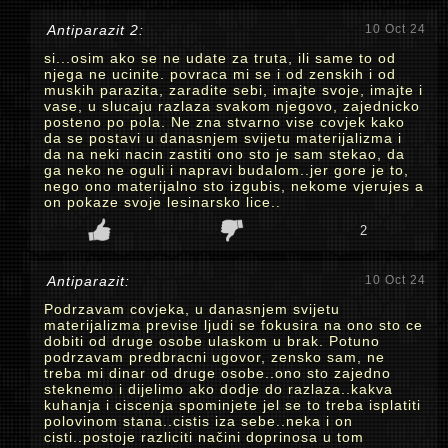
Antiparazit 2:
10 Oct 24
si...osim ako se ne udate za truta, ili same to od
njega ne ucinite. povraca mi se i od zenskih i od
muskih parazita, zaradite sebi, imajte svoje, imajte i
vase, u slucaju razlaza svakom njegovo, zajednicko
posteno po pola. Ne zna stvarno vise covjek kako
da se postavi u danasnjem svijetu materijalizma i
da na neki nacin zastiti ono sto je sam stekao, da
ga neko ne oguli i napravi budalom..jer gore je to,
nego ono materijalno sto izgubis, nekome vjerujes a
on pokaze svoje lesinarsko lice..
2
Antiparazit:
10 Oct 24
Podrzavam covjeka, u danasnjem svijetu
materijalizma previse ljudi se fokusira na ono sto ce
dobiti od druge osobe ulaskom u brak. Potuno
podrzavam predbracni ugovor, zensko sam, ne
treba mi dinar od druge osobe..ono sto zajedno
steknemo i dijelimo ako dodje do razlaza..kakva
kuhanja i ciscenja spominjete jel se to treba isplatiti
polovinom stana..cistis iza sebe..neka i on
cisti..postoje razliciti načini doprinosa u tom