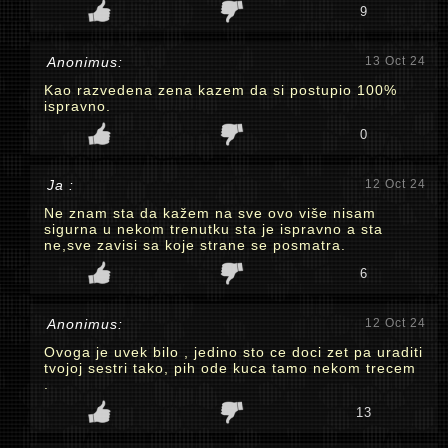
9
Anonimus:
13 Oct 24
Kao razvedena zena kazem da si postupio 100%
ispravno.
0
Ja :
12 Oct 24
Ne znam sta da kažem na sve ovo više nisam
sigurna u nekom trenutku sta je ispravno a sta
ne,sve zavisi sa koje strane se posmatra.
6
Anonimus:
12 Oct 24
Ovoga je uvek bilo , jedino sto ce doci zet pa uraditi
tvojoj sestri tako, pih ode kuca tamo nekom trecem
.
13