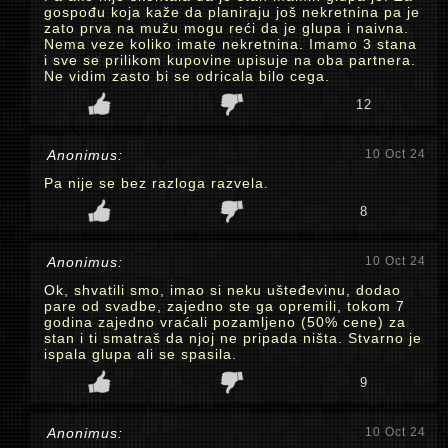
gospođu koja kaže da planiraju još nekretnina pa je
zato prva na mužu mogu reći da je glupa i naivna.
Nema veze koliko imate nekretnina. Imamo 3 stana
i sve se prilikom kupovine upisuje na oba partnera.
Ne vidim zasto bi se odricala bilo cega.
12
Anonimus:
10 Oct 24
Pa nije se bez razloga razvela.
8
Anonimus:
10 Oct 24
Ok, shvatili smo, imao si neku ušteđevinu, dodao
pare od svadbe, zajedno ste ga opremili, tokom 7
godina zajedno vraćali pozamljeno (50% cene) za
stan i ti smatraš da njoj ne pripada ništa. Stvarno je
ispala glupa ali se spasila.
9
Anonimus:
10 Oct 24