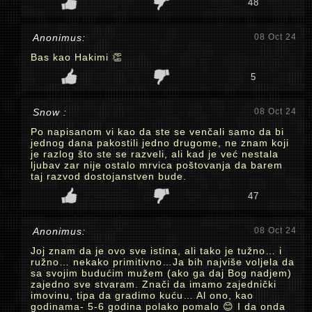
48
Anonimus:
08 Oct 24
Bas kao Hakimi 👏
5
Snow :
08 Oct 24
Po napisanom vi kao da ste se venčali samo da bi
jednog dana pakostili jedno drugome, ne znam koji
je razlog što ste se razveli, ali kad je već nestala
ljubav zar nije ostalo mrvica poštovanja da barem
taj razvod dostojanstven bude.
47
Anonimus:
08 Oct 24
Joj znam da je ovo sve istina, ali tako je tužno… i
ružno… nekako primitivno…Ja bih najviše voljela da
sa svojim budućim mužem (ako ga daj Bog nadjem)
zajedno sve stvaram. Znači da imamo zajednički
imovinu, tipa da gradimo kuću… Al ono, kao
godinama- 5-6 godina polako pomalo 😊 I da onda