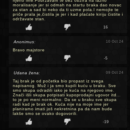
njeno ime.Podrzavam te bez obzira na lažno
moralisanje jer si odmah na startu braka dao novac
za stan a sad bi neko da ti uzme pola.I nemojte te
priče prala je,čistila je jer i kad plaćate kiriju čistite i
održavate stan.
16
Anonimus:
10 Oct 24
Bravo majstore
-5
Udana žena:
09 Oct 24
Taj brak je od početka bio propast iz svega
napisanog. Muž i ja smo kupili kuću u braku. Sve
smo skupa odradili iako je kuća na njegovo ime.
Znači išli skupa potpisati kupoprodajni ugovor itd...
to je po meni normalno. Da se u braku sve skupa
radi kad je brak ok. Kuća nije na moje ime jer
planiramo imati još nekretnina pa da nam bude
lakše smo se ovako dogovorili.
-19