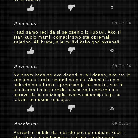
3
Anonimus:
09 Oct 24
I sad samo reci da si se oženio iz ljubavi. Ako si
stan kupio mami, domaćinstvo ste opremali
zajedno. Ali brate, nije muški kako god okreneš.
42
Anonimus:
09 Oct 24
Ne znam kada se ovo dogodilo, ali danas, sve sto je
kupljeno u braku se deli na pola. Ako si ti kupio
nekretninu u braku i prepisao je na majku, sud bi
analizirao tvoje poreklo novca za tu nekretninu
upravo da bi se izbegla ovakva situacija koju sa
takvim ponosom opisujes.
39
Anonimus:
09 Oct 24
Pravedno bi bilo da tebi ide pola porodicne kuce i
stan koji si sam kupio jer si svima vratio pare.