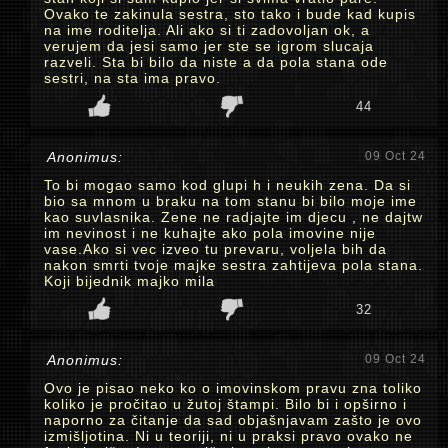
Ovako te zakinula sestra, sto tako i bude kad kupis
na ime roditelja. Ali ako si ti zadovoljan ok, a
verujem da jesi samo jer ste se igrom slucaja
razveli. Sta bi bilo da niste a da pola stana ode
sestri, na sta ima pravo.
44
Anonimus:
09 Oct 24
To bi mogao samo kod glupi h i neukih zena. Da si
bio sa mnom u braku na tom stanu bi bilo moje ime
kao suvlasnika. Zene ne radjajte im djecu , ne dajtw
im nevinost i ne kuhajte ako pola imovine nije
vase.Ako si vec izveo tu prevaru, voljela bih da
nakon smrti tvoje majke sestra zahtijeva pola stana.
Koji bijednik majko mila
32
Anonimus:
09 Oct 24
Ovo je pisao neko ko o imovinskom pravu zna toliko
koliko je pročitao u žutoj štampi. Bilo bi i opširno i
naporno za čitanje da sad objašnjavam zašto je ovo
izmišljotina. Ni u teoriji, ni u praksi pravo ovako ne