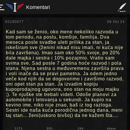
Komentari
#3180677
08 Oct 24
Kad sam se ženio, oko mene nekoliko razvoda u
tom periodu, na poslu, komšije, familija. Dva
meseca posle svadbe uleti prilika za stan, ja
iskeširam sve (ženini nikad nisu imali, ni kuća nije
bila završena). Imao sam oko 50% svoje, po 20%
dale majka i sestra i 10% pozajmio. Vratio sam
svima sve. Sad posle 7 godina hoće razvod i pola
stana. Njena sestra u međuvremenu završila prava
i voli inače da se pravi pametna. Ja odem jedno
veče kod njih da se dogovorimo i završimo razvod,
oni opet stan pa stan. Ja izvadim kopiju
kupoprodajnog ugovora, ono stan na moju majku
;). Te njuške ste trebali videti. Odoše planovi za
automobile i letovanja u sekundi. Ja kupio na
kevino ime, niko nije znao, baš iz tog razloga.
Sestri ide naša kuća porodična jednog dana, meni
taj stan... ženi(uskoro bivšoj) da ne kažem šta....
2171
300
194
share