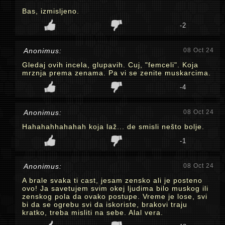
Bas, izmisljeno.
-2
Anonimus:
08 Oct 24
Gledaj ovih incela, glupavih. Cuj, "femceli". Koja
mrznja prema zenama. Pa vi se zenite muskarcima.
-4
Anonimus:
08 Oct 24
Hahahahhahahah koja laž... de smisli nešto bolje.
-1
Anonimus:
08 Oct 24
A brale svaka ti cast, jesam zensko ali je posteno
ovo! Ja savetujem svim okej ljudima bilo muskog ili
zenskog pola da ovako postupe. Vreme je lose, svi
bi da se ogrebu svi da iskoriste, brakovi traju
kratko, treba misliti na sebe. Alal vera.