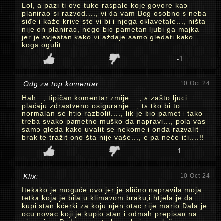
Lol, a pazi ti ove tuke raspale koje govore kao
planirao si razvod...., vi da vam Bog osobno s neba
siđe i kaže krive ste vi bi i njega oklavetale..., ništa
nije on planirao, nego bio pametan ljubi ga majka
jer je svjestan kako vi aždaje samo gledati kako
koga ogulit.
-1
Odg za top komentar:
10 Oct 24
Hah..., tipičan komentar zmije...., a zašto ljudi
plaćaju zdrastveno osiguranje..., ta tko bi to
normalan se htio razbolit...., lik je bio pamet i tako
treba svako pametno muško da napravi..., pola vas
samo gleda kako uvalit se nekome i onda razvalit
brak te tražit ono šta nije vaše..., e pa neće ići....!!
1
Klix:
10 Oct 24
Itekako je moguće ovo jer je slično napravila moja
tetka koja je bila u klimavom braku,i htjela je da
kupi stan kćerki za koju njen otac nije mario.Dala je
ocu novac koji je kupio stan i odmah prepisao na