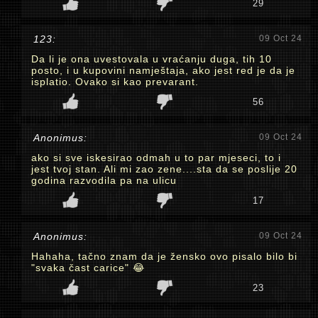
29
123:
09 Oct 24
Da li je ona uvestovala u vraćanju duga, tih 10
posto, i u kupovini namještaja, ako jest red je da je
isplatio. Ovako si kao prevarant.
56
Anonimus:
09 Oct 24
ako si sve iskesirao odmah u to par mjeseci, to i
jest tvoj stan. Ali mi zao zene....sta da se poslije 20
godina razvodila pa na ulicu
17
Anonimus:
09 Oct 24
Hahaha, tačno znam da je žensko ovo pisalo bilo bi
"svaka čast carice" 😂
23