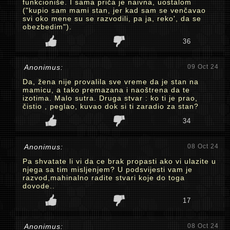
funkcioniše. I sama priča je naivna, uostalom
("kupio sam mami stan, jer kad sam se venčavao
svi oko mene su se razvodili, pa ja, reko', da se
obezbedim").
36
Anonimus:
09 Oct 24
Da, žena nije provalila sve vreme da je stan na
mamicu, a tako premazana i naoštrena da te
izotima. Malo sutra. Druga stvar : ko ti je prao,
čistio , peglao, kuvao dok si ti zaradio za stan?
34
Anonimus:
08 Oct 24
Pa shvatate li vi da ce brak propasti ako vi ulazite u
njega sa tim misljenjem? U podsvijesti vam je
razvod,mahinalno radite stvari koje do toga
dovode..
17
Anonimus:
08 Oct 24