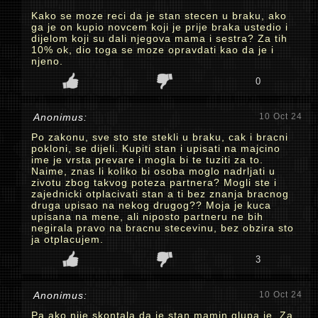
Kako se moze reci da je stan stecen u braku, ako
ga je on kupio novcem koji je prije braka ustedio i
dijelom koji su dali njegova mama i sestra? Za tih
10% ok, dio toga se moze opravdati kao da je i
njeno.
0
Anonimus:
10 Oct 24
Po zakonu, sve sto ste stekli u braku, cak i bracni
pokloni, se dijeli. Kupiti stan i upisati na majcino
ime je vrsta prevare i mogla bi te tuziti za to.
Naime, znas li koliko bi osoba moglo nadrljati u
zivotu zbog takvog poteza partnera? Mogli ste i
zajednicki otplacivati stan a ti bez znanja bracnog
druga upisao na nekog drugog?? Moja je kuca
upisana na mene, ali niposto partneru ne bih
negirala pravo na bracnu stecevinu, bez obzira sto
ja otplacujem.
3
Anonimus:
10 Oct 24
Pa ako nije skontala da je stan mamin glupa je. Za