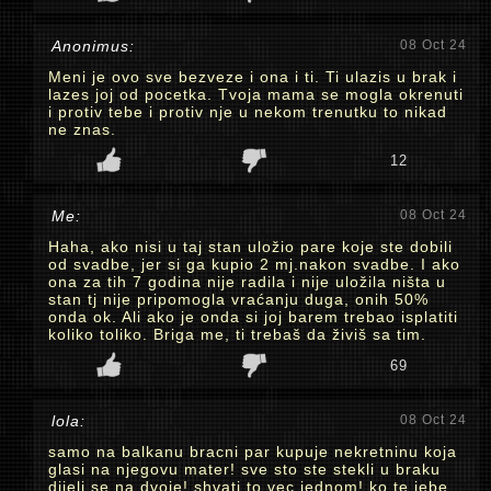
Anonimus:
08 Oct 24
Meni je ovo sve bezveze i ona i ti. Ti ulazis u brak i
lazes joj od pocetka. Tvoja mama se mogla okrenuti
i protiv tebe i protiv nje u nekom trenutku to nikad
ne znas.
12
Me:
08 Oct 24
Haha, ako nisi u taj stan uložio pare koje ste dobili
od svadbe, jer si ga kupio 2 mj.nakon svadbe. I ako
ona za tih 7 godina nije radila i nije uložila ništa u
stan tj nije pripomogla vraćanju duga, onih 50%
onda ok. Ali ako je onda si joj barem trebao isplatiti
koliko toliko. Briga me, ti trebaš da živiš sa tim.
69
lola:
08 Oct 24
samo na balkanu bracni par kupuje nekretninu koja
glasi na njegovu mater! sve sto ste stekli u braku
dijeli se na dvoje! shvati to vec jednom! ko te jebe