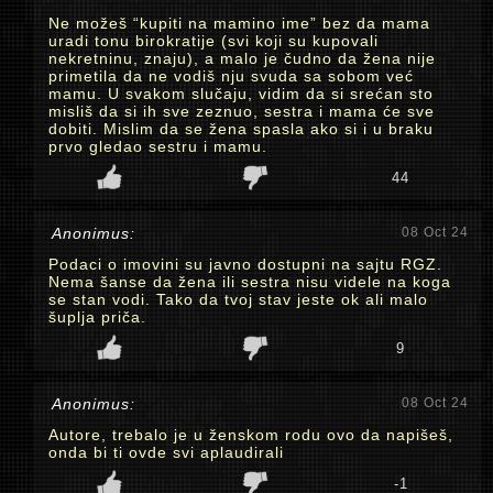
Ne možeš “kupiti na mamino ime” bez da mama
uradi tonu birokratije (svi koji su kupovali
nekretninu, znaju), a malo je čudno da žena nije
primetila da ne vodiš nju svuda sa sobom već
mamu. U svakom slučaju, vidim da si srećan sto
misliš da si ih sve zeznuo, sestra i mama će sve
dobiti. Mislim da se žena spasla ako si i u braku
prvo gledao sestru i mamu.
44
Anonimus:
08 Oct 24
Podaci o imovini su javno dostupni na sajtu RGZ.
Nema šanse da žena ili sestra nisu videle na koga
se stan vodi. Tako da tvoj stav jeste ok ali malo
šuplja priča.
9
Anonimus:
08 Oct 24
Autore, trebalo je u ženskom rodu ovo da napišeš,
onda bi ti ovde svi aplaudirali
-1