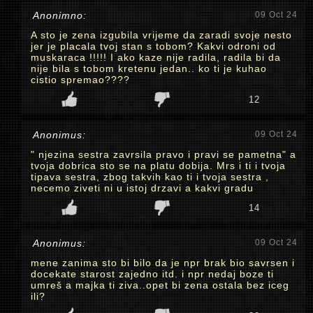
Anonimno:
09 Oct 24
A sto je zena izgubila vrijeme da zaradi svoje nesto
jer je placala tvoj stan s tobom? Kakvi odroni od
muskaraca !!!!! I ako kaze nije radila, radila bi da
nije bila s tobom kretenu jedan.. ko ti je kuhao
cistio spremao????
12
Anonimus:
09 Oct 24
" njezina sestra zavrsila pravo i pravi se pametna" a
tvoja dobrica sto se na platu dobija. Mrs i ti i tvoja
tipava sestra, zbog takvih kao ti i tvoja sestra ,
necemo ziveti ni u istoj drzavi a kakvi gradu
14
Anonimus:
09 Oct 24
mene zanima sto bi bilo da je npr brak bio savrsen i
docekate starost zajedno itd. i npr nedaj boze ti
umreš a majka ti ziva..opet bi zena ostala bez iceg
ili?