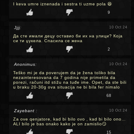
I keva umre iznenada i sestra ti uzme pola 😆
9
Јјјј:
10 Oct 24
Да сте имали децу оставио би их на улици? Која
си ти џукела. Спасила се жена
2
Anonimus:
10 Oct 24
Teško mi je da poverujem da je žena toliko bila
nezainteresovana da 7 godina nije primetila da
porezi, računi itd stižu na tuđe ime. Opet, da ste bili
u braku 20-30g ova situacija ne bi bila fer nimalo
68
Zayebant :
10 Oct 24
Za ove qenjatore, kad bi bilo ovo , kad bi bilo ono…
ALI bilo je bas onako kako je on zamislio😏
15