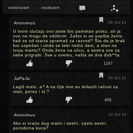
odobravam
osuđujem
Anonimus:
08 Oct 24
U tvom slučaju ovo jeste bio pametan potez, ali ja
ovo ne mogu da odobrim. Zašto si se uopšte ženio
kad se od starta spremaš za razvod? Šta da je brak
bio uspešan i onda se tebi nešto desi, a stan na
tvoju mamu? Onda žena na ulicu, a sestra sve za
sebe prigrabi. Sve u svemu, našla se dva đub**ta
1167
JaPaJa:
08 Oct 24
Lagiš malo, a? A na čije ime su dolazili računi za
stan, porez i sl.?
405
Anonimus:
14 Oct 24
Ako si vratio dug mami i sestri, zasto sestri
porodicna kuca?