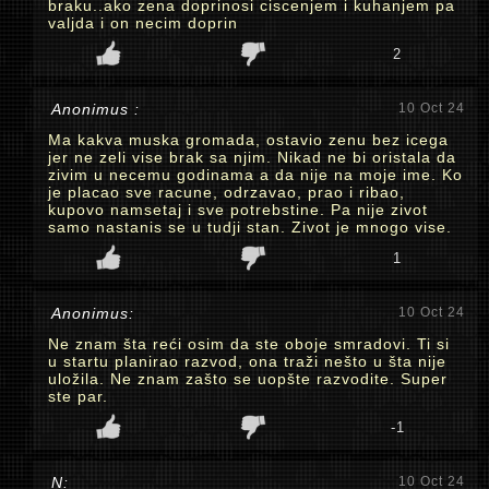
braku..ako zena doprinosi ciscenjem i kuhanjem pa
valjda i on necim doprin
2
Anonimus :
10 Oct 24
Ma kakva muska gromada, ostavio zenu bez icega
jer ne zeli vise brak sa njim. Nikad ne bi oristala da
zivim u necemu godinama a da nije na moje ime. Ko
je placao sve racune, odrzavao, prao i ribao,
kupovo namsetaj i sve potrebstine. Pa nije zivot
samo nastanis se u tudji stan. Zivot je mnogo vise.
1
Anonimus:
10 Oct 24
Ne znam šta reći osim da ste oboje smradovi. Ti si
u startu planirao razvod, ona traži nešto u šta nije
uložila. Ne znam zašto se uopšte razvodite. Super
ste par.
-1
N:
10 Oct 24