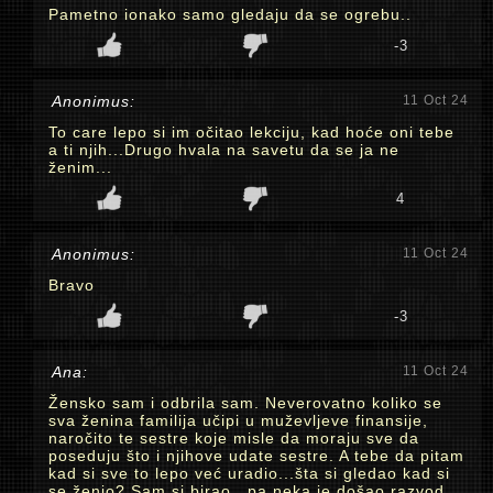
Pametno ionako samo gledaju da se ogrebu..
-3
Anonimus:
11 Oct 24
To care lepo si im očitao lekciju, kad hoće oni tebe
a ti njih...Drugo hvala na savetu da se ja ne
ženim...
4
Anonimus:
11 Oct 24
Bravo
-3
Ana:
11 Oct 24
Žensko sam i odbrila sam. Neverovatno koliko se
sva ženina familija učipi u muževljeve finansije,
naročito te sestre koje misle da moraju sve da
poseduju što i njihove udate sestre. A tebe da pitam
kad si sve to lepo već uradio...šta si gledao kad si
se ženio? Sam si birao...pa neka je došao razvod.