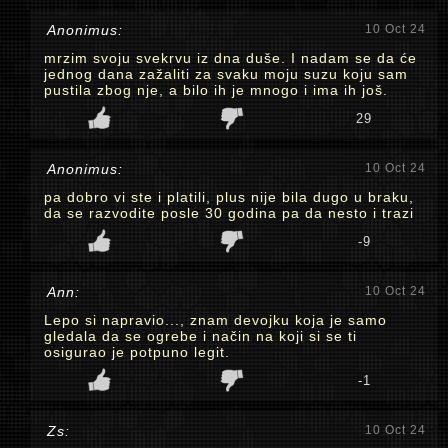
Anonimus:
10 Oct 24
mrzim svoju svekrvu iz dna duše. I nadam se da će
jednog dana zažaliti za svaku moju suzu koju sam
pustila zbog nje, a bilo ih je mnogo i ima ih još.
29
Anonimus:
10 Oct 24
pa dobro vi ste i platili, plus nije bila dugo u braku,
da se razvodite posle 30 godina pa da nesto i trazi
-9
Ann:
10 Oct 24
Lepo si napravio..., znam devojku koja je samo
gledala da se ogrebe i način na koji si se ti
osigurao je potpuno legit.
-1
Zs:
10 Oct 24