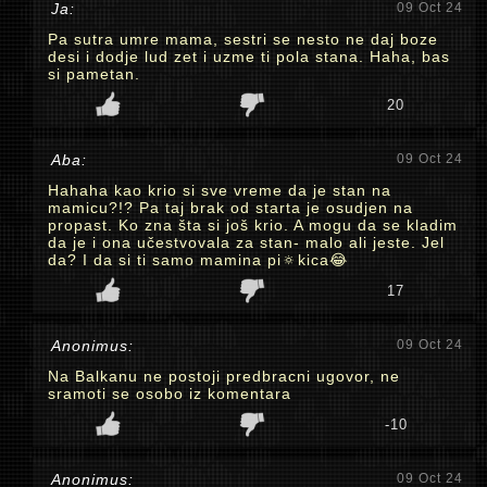
Ja:
09 Oct 24
Pa sutra umre mama, sestri se nesto ne daj boze
desi i dodje lud zet i uzme ti pola stana. Haha, bas
si pametan.
20
Aba:
09 Oct 24
Hahaha kao krio si sve vreme da je stan na
mamicu?!? Pa taj brak od starta je osudjen na
propast. Ko zna šta si još krio. A mogu da se kladim
da je i ona učestvovala za stan- malo ali jeste. Jel
da? I da si ti samo mamina pi🔅kica😂
17
Anonimus:
09 Oct 24
Na Balkanu ne postoji predbracni ugovor, ne
sramoti se osobo iz komentara
-10
Anonimus:
09 Oct 24