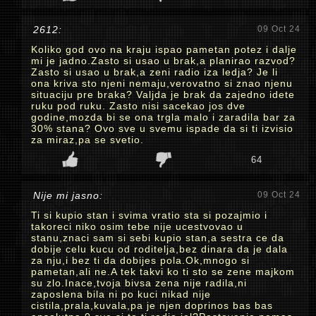
2612:
09 Oct 24
Koliko god ovo na kraju ispao pametan potez i dalje
mi je jadno.Zasto si usao u brak,a planirao razvod?
Zasto si usao u brak,a zeni radio iza ledja? Je li
ona kriva sto njeni nemaju,verovatno si znao njenu
situaciju pre braka? Valjda je brak da zajedno idete
ruku pod ruku. Zasto nisi sacekao jos dve
godine,mozda bi se ona trgla malo i zaradila bar za
30% stana? Ovo sve u svemu ispade da si ti izvisio
za miraz,pa se svetio.
64
Nije mi jasno:
09 Oct 24
Ti si kupio stan i svima vratio sta si pozajmio i
takoreci niko osim tebe nije ucestvovao u
stanu,znaci sam si sebi kupio stan,a sestra ce da
dobije celu kucu od roditelja,bez dinara da je dala
za nju,i bez ti da dobijes pola.Ok,mnogo si
pametan,ali ne.A tek takvi ko ti sto se zene majkom
su zlo.Inace,tvoja bivsa zena nije radila,ni
zaposlena bila ni po kuci nikad nije
cistila,prala,kuvala,pa je njen doprinos bas bas