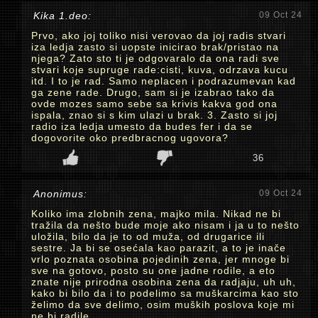
Kika 1.deo:
09 Oct 24
Prvo, ako joj toliko nisi verovao da joj radis stvari
iza ledja zasto si uopste inicirao brak/pristao na
njega? Zato sto ti je odgovaralo da ona radi sve
stvari koje supruge rade:cisti, kuva, odrzava kucu
itd. I to je rad. Samo neplacen i podrazumevan kad
ga zene rade. Drugo, sam si je izabrao tako da
ovde mozes samo sebe sa krivis kakva god ona
ispala, znao si s kim ulazi u brak. 3. Zasto si joj
radio iza ledja umesto da budes fer i da se
dogovorite oko predbracnog ugovora?
36
Anonimus:
09 Oct 24
Koliko ima zlobnih zena, majko mila. Nikad ne bi
tražila da nešto bude moje ako nisam i ja u to nešto
uložila, bilo da je to od muža, od drugarice ili
sestre. Ja bi se osećala kao parazit, a to je inače
vrlo poznata osobina pojedinih zena, jer mnoge bi
sve na gotovo, posto su one jadne rodile, a eto
znate nije prirodna osobina zena da radjaju, uh uh,
kako bi bilo da i to podelimo sa muškarcima kao sto
želimo da sve delimo, osim muških poslova koje mi
ne bi radile.