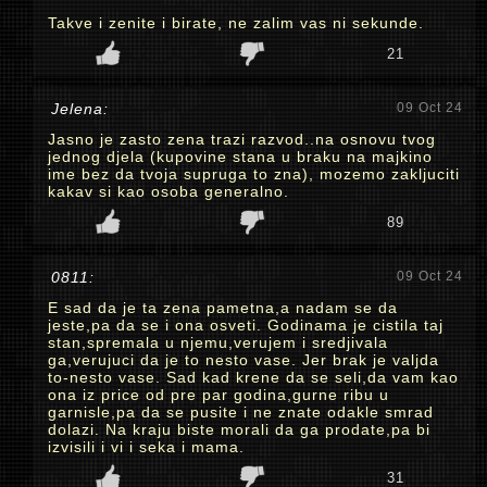
Takve i zenite i birate, ne zalim vas ni sekunde.
21
Jelena:
09 Oct 24
Jasno je zasto zena trazi razvod..na osnovu tvog
jednog djela (kupovine stana u braku na majkino
ime bez da tvoja supruga to zna), mozemo zakljuciti
kakav si kao osoba generalno.
89
0811:
09 Oct 24
E sad da je ta zena pametna,a nadam se da
jeste,pa da se i ona osveti. Godinama je cistila taj
stan,spremala u njemu,verujem i sredjivala
ga,verujuci da je to nesto vase. Jer brak je valjda
to-nesto vase. Sad kad krene da se seli,da vam kao
ona iz price od pre par godina,gurne ribu u
garnisle,pa da se pusite i ne znate odakle smrad
dolazi. Na kraju biste morali da ga prodate,pa bi
izvisili i vi i seka i mama.
31