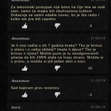
Anonimus:
Za tekovinski postupak nije bitno na čije ime se vodi
stan, samo će majka biti obuhvaćena tužbom.
Dokazuje se samo odakle novac, ko je šta radio i
kolko ste pre bili zajedno
-9
Anonimus:
11 Oct 24
Je li ona radila u tih 7 godina braka? Tko je brinuo
o stanu i o vašoj obitelji? Imate li djece? Tko je
brinuo o njima? Mislim puno je tu neodgovorenih
pitanja da bih 100% stala na tvoju stranu. Možda si
u pravu, a možda si još jedan skot u nizu.
40
Anonimus:
11 Oct 24
Sad kapiram prvu recenicu
-4
boris :
11 Oct 24