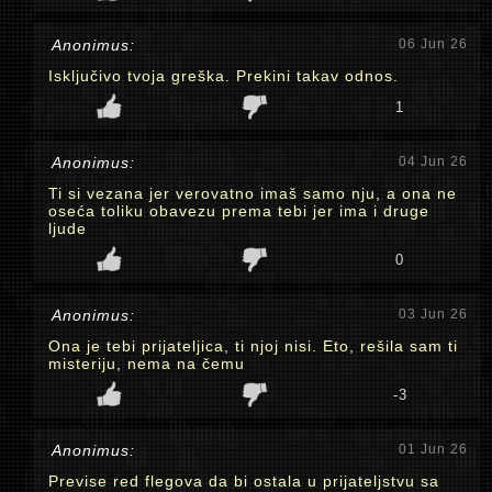
Anonimus:
06 Jun 26
Isključivo tvoja greška. Prekini takav odnos.
1
Anonimus:
04 Jun 26
Ti si vezana jer verovatno imaš samo nju, a ona ne
oseća toliku obavezu prema tebi jer ima i druge
ljude
0
Anonimus:
03 Jun 26
Ona je tebi prijateljica, ti njoj nisi. Eto, rešila sam ti
misteriju, nema na čemu
-3
Anonimus:
01 Jun 26
Previse red flegova da bi ostala u prijateljstvu sa