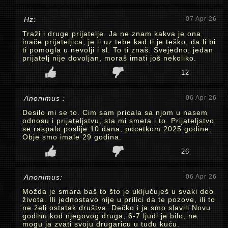
Hz:
07 Apr 26
Traži i druge prijatelje. Ja ne znam kakva je ona
inače prijateljica, je li uz tebe kad ti je teško, da li bi
ti pomogla u nevolji i sl. To ti znaš. Svejedno, jedan
prijatelj nije dovoljan, moraš imati još nekoliko.
12
Anonimus :
06 Apr 26
Desilo mi se to. Cim sam pricala sa njom u nasem
odnosu i prijateljstvu, sta mi smeta i to. Prijateljstvo
se raspalo poslije 10 dana, pocetkom 2025 godine.
Obje smo imale 29 godina.
26
Anonimus:
06 Apr 26
Možda je smara baš to što je uključuješ u svaki deo
života. Ili jednostavo nije u prilici da te pozove, ili to
ne želi ostatak društva. Dečko i ja smo slavili Novu
godinu kod njegovog druga, 6-7 ljudi je bilo, ne
mogu ja zvati svoju drugaricu u tuđu kuću.