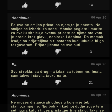
14
Anonimus:
06 Apr 26
Pa evo,ne smijes pricati sa njom,to je poenta. Ne
smijes se izboriti za sebe. Momke peglate i morite
za svaku sitnicu,o svemu pricate sa njima sto vam
je proslo kroz glavu, nasiroko i danima. Da momak
izadje sa prijateljima a ti ostanes kuci,udusila bi ga
razgovorom. Prijateljicama se sve suti.
3
Pa:
06 Apr 26
Sve si rekla, sa drugima izlazi,sa tobom ne. Imala
sam takve i stavila tacku na to.
21
Anonimus:
06 Apr 26
Ne mozes distancirati odnos u kojem je tebi
stalno,a njoj ne. Nju boli k i kad joj dudje zove te u
setnju,na kafu i ti ces pristat,jer ti je stalo. Takvi se