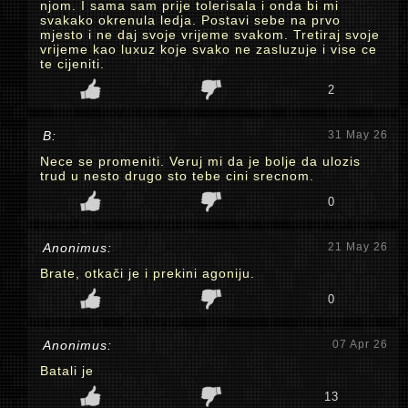
njom. I sama sam prije tolerisala i onda bi mi
svakako okrenula ledja. Postavi sebe na prvo
mjesto i ne daj svoje vrijeme svakom. Tretiraj svoje
vrijeme kao luxuz koje svako ne zasluzuje i vise ce
te cijeniti.
2
B:
31 May 26
Nece se promeniti. Veruj mi da je bolje da ulozis
trud u nesto drugo sto tebe cini srecnom.
0
Anonimus:
21 May 26
Brate, otkači je i prekini agoniju.
0
Anonimus:
07 Apr 26
Batali je
13