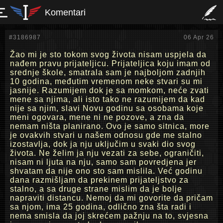
Komentari
#3186987
06 Apr 26
Žao mi je sto tokom svog života nisam uspjela da
nađem pravu prijateljicu. Prijateljica koju imam od
srednje škole, smatrala sam je najboljom zadnjih
10 godina, međutim vremenom neke stvari su mi
jasnije. Razumijem dok je sa momkom, neće zvati
mene sa njima, ali isto tako ne razumijem da kad
nije sa njim, slavi Novu godinu sa osobama koje
meni ogovara, mene ni ne pozove, a zna da
nemam ništa planirano. Ovo je samo sitnica, more
je ovakvih stvari u našem odnosu gde me stalno
izostavlja, dok ja nju uključim u svaki dio svog
života. Ne želim ja nju vezati za sebe, ograničiti,
nisam ni ljuta na nju, samo sam povredjena jer
shvatam da nije ono sto sam mislila. Već godinu
dana razmišljam da prekinem prijateljstvo za
stalno, a sa druge strane mislim da je bolje
napraviti distancu. Nemoj da mi govorite da pričam
sa njom, ima 25 godina, odlično zna šta radi i
nema smisla da joj skrećem pažnju na to, svjesna