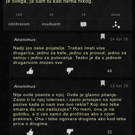
je svega, ja sam tu kad nema nikog.
169
26
18
share
odobravam
osuđujem
Anonimus:
14 Apr 26
Nadji jos neke prijatelje. Trebas imati vise
drugarica, jednu za kafe, jednu za provod, jednu za
setnju i jednu za putovanja. Tesko je da s jednom
drugaricom mozes sve
44
Anonimus:
13 Apr 26
Nije ovde poenta o njoj. Ovde je glavno pitanje-
Zasto ti to njoj tolerises i zasto pristajes na njene
pozive kada si nam sve ovo rekla? Koji deo tebe
smatra da ovo zasluzujes? Po meni, ona je na
gubitku, a ti ces samo da profitiras ako s njom
prekines. Ona i tebe ogovara drugima ako kod tebe
prica o drugima.
32