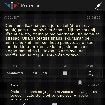
Komentari
#3211487
16 Jul 25
Dao sam otkaz na poslu jer se šef (direktorov
rođak) pomirio sa bivšom ženom. Njihov brak nije
ličio ni na šta, stalno je bio nadrndan i na nama se
istresao. Ona ga ojadila finansijski, taman se
unormalio kad mire se i hoće ponovo. Ja otišao
kod direktora i rekao sve kako jeste, on samo
slegao ramenima i u fazonu 'znam sve, ne
podržavam, al moj je'. Reko ćao zdravo...
441
87
19
share
odobravam
osuđujem
Petar:
17 Jul 25
Dada, tako sam se ja jednom zamalo posvadjao sa
kolegom, zato sto je od seficine sestre macka
srusila vazu.