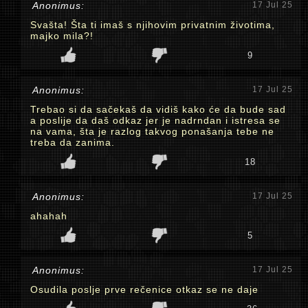
Anonimus:
17 Jul 25
Svašta! Šta ti imaš s njihovim privatnim životima,
majko mila?!
9
Anonimus:
17 Jul 25
Trebao si da sačekaš da vidiš kako će da bude sad
a poslije da daš odkaz jer je nadrndan i istresa se
na vama, šta je razlog takvog ponašanja tebe ne
treba da zanima.
18
Anonimus:
17 Jul 25
ahahah
5
Anonimus:
17 Jul 25
Osudila poslje prve rečenice otkaz se ne daje