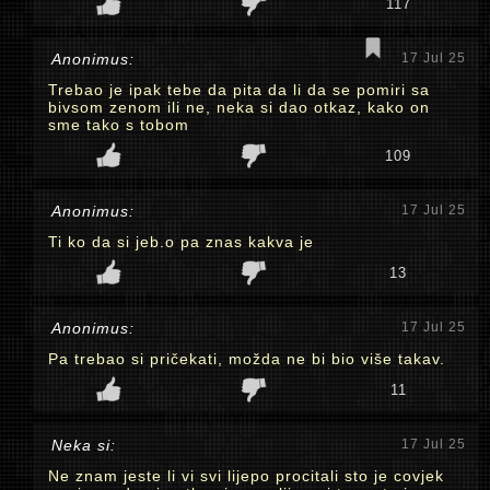
117
Anonimus:
17 Jul 25
Trebao je ipak tebe da pita da li da se pomiri sa
bivsom zenom ili ne, neka si dao otkaz, kako on
sme tako s tobom
109
Anonimus:
17 Jul 25
Ti ko da si jeb.o pa znas kakva je
13
Anonimus:
17 Jul 25
Pa trebao si pričekati, možda ne bi bio više takav.
11
Neka si:
17 Jul 25
Ne znam jeste li vi svi lijepo procitali sto je covjek