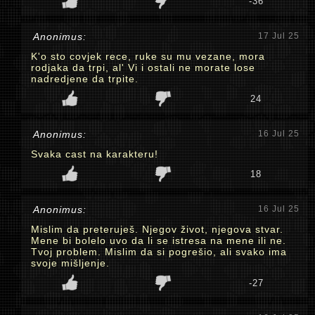
-36
Anonimus:
17 Jul 25
K'o sto covjek rece, ruke su mu vezane, mora
rodjaka da trpi, al' Vi i ostali ne morate lose
nadredjene da trpite.
24
Anonimus:
16 Jul 25
Svaka cast na karakteru!
18
Anonimus:
16 Jul 25
Mislim da preteruješ. Njegov život, njegova stvar.
Mene bi bolelo uvo da li se istresa na mene ili ne.
Tvoj problem. Mislim da si pogrešio, ali svako ima
svoje mišljenje.
-27