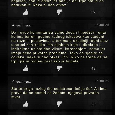
napisao, dao je otkaz jer poslije oni trpe sto je on
nadrkan!!!! Neka si dao otkaz.
39
Anonimus:
17 Jul 25
Da l ovde komentarisu samo deca i tinejdzeri, onaj
ko ima barem godinu radnog iskustva kao student
na raznim poslovima, a tek malo ozbiljniji radni staz
u struci zna koliko ima dijabola koje ti direktno i
indirektno uniste dan vikom, istresanjem, samo jer
imaju neke privatne probleme. Tako da sjasite sa
coveka, neka si dao otkaz. P.S. Niko ne treba da se
trpi, pa ni rodjeni brat ako je budala!
49
Anonimus:
17 Jul 25
Šta te briga razlog što se istresa, loš je šef. A i ima
pravo da se pomiri sa ženom, njegova privatna
stvar.
26