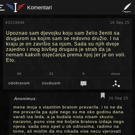
Komentari
#3219646
16 Sep 25
Upoznao sam djevojku koju sam želio ženiti sa
drugarom sa kojim sam se redovno družio. I na
kraju je on završio sa njom. Sada su njih dvoje
zajedno i mog bivšeg drugara je strah da ja
nemam kakvih osjećanja prema njoj jer je on voli.
Eto.
98
31
9
share
odobravam
osuđujem
Anonimus:
16 Sep 25
mene moja s vlastitim bratom prevarila. i to ne da
me prevarila pa ajde nego su me oko godinu dana
varali iza leda, a ja budala nista nisam skuzio.
naravno, puno vise me boljela bratova izdaja nego
njena. sada smo opet u ok odnosima, radimo na
tome, ali mislim da mu nikada vise necu vjerovati