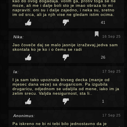
kao do ovog dogadaja. volim ga, protiv toga se ne
moze, ali me i dalje boli sto je imao obraza to mi
napraviti. oni su i dalje zajedno, i neka su, sretno
im od srca, ali ja njih vise ne gledam istim ocima.
41
Nika:
16 Sep 25
Jao čoveče daj se malo jasnije izražavaj,jedva sam
skontala ko je ko i o čemu se radi
26
Ia:
17 Sep 25
I ja sam tako upoznala bivseg decka (manje od
mjesec dana veze) sa drugaricom. Pa izgubila
drugaricu, odjednom se udaljila od mene, iako im ja
zelim srecu. Valjda nesigurnost, sta li..
1
Anonimus:
17 Sep 25
Pa iskreno ne bi ni tebi bilo jednostavno da je