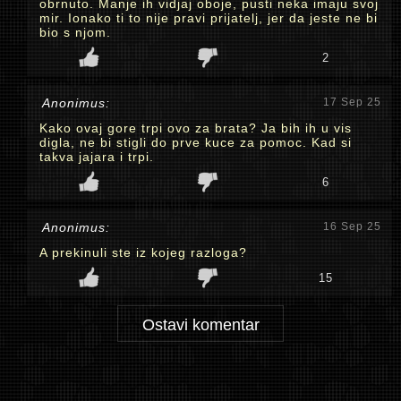
obrnuto. Manje ih vidjaj oboje, pusti neka imaju svoj
mir. Ionako ti to nije pravi prijatelj, jer da jeste ne bi
bio s njom.
2
Anonimus:
17 Sep 25
Kako ovaj gore trpi ovo za brata? Ja bih ih u vis
digla, ne bi stigli do prve kuce za pomoc. Kad si
takva jajara i trpi.
6
Anonimus:
16 Sep 25
A prekinuli ste iz kojeg razloga?
15
Ostavi komentar