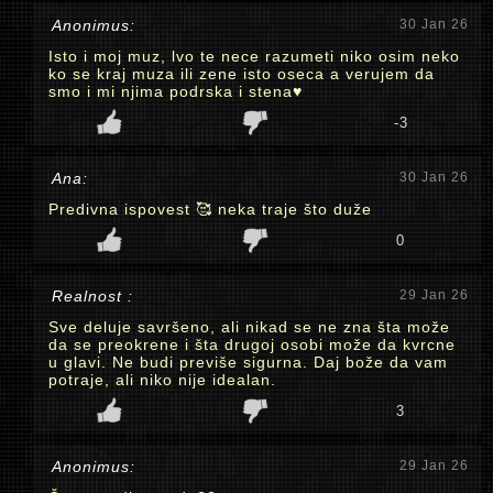
Anonimus:
30 Jan 26
Isto i moj muz, lvo te nece razumeti niko osim neko
ko se kraj muza ili zene isto oseca a verujem da
smo i mi njima podrska i stena♥️
-3
Ana:
30 Jan 26
Predivna ispovest 🥰 neka traje što duže
0
Realnost :
29 Jan 26
Sve deluje savršeno, ali nikad se ne zna šta može
da se preokrene i šta drugoj osobi može da kvrcne
u glavi. Ne budi previše sigurna. Daj bože da vam
potraje, ali niko nije idealan.
3
Anonimus:
29 Jan 26