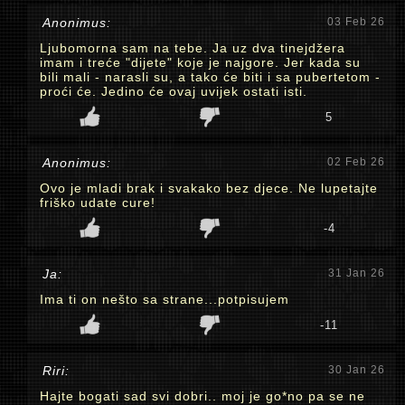
Anonimus:
03 Feb 26
Ljubomorna sam na tebe. Ja uz dva tinejdžera
imam i treće "dijete" koje je najgore. Jer kada su
bili mali - narasli su, a tako će biti i sa pubertetom -
proći će. Jedino će ovaj uvijek ostati isti.
5
Anonimus:
02 Feb 26
Ovo je mladi brak i svakako bez djece. Ne lupetajte
friško udate cure!
-4
Ja:
31 Jan 26
Ima ti on nešto sa strane...potpisujem
-11
Riri:
30 Jan 26
Hajte bogati sad svi dobri.. moj je go*no pa se ne