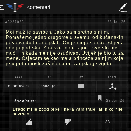
Komentari
#3237023
28 Jan 26
Moj muž je savršen. Jako sam sretna s njim.
Pomažemo jedno drugome u svemu, od kućanskih
poslova do financijskih. On je moj oslonac, stijena
i moja podrška. Zna sve moje tajne i sve što me
muči i nikada me nije osuđivao. Uvijek je bio tu za
mene. Osjećam se kao mala princeza sa njim koja
je u potpunosti zaštićena od vanjskog svijeta.
1134
64
39
share
odobravam
osuđujem
Anonimus:
28 Jan 26
Drago mi je zbog tebe i neka vam traje, ali niko nije
savrsen.
188