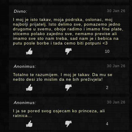
Divno:
30 Jan 26
I moj je isto takav, moja podrska, oslonac, moj
najbolji prijatelj. Isto delimo sve, pomazemo jedno
drugome u svemu, oboje radimo i imamo fine plate,
sticemo polako zajedno sve, nemamo previse ali
imamo sve sto nam treba, sad nam je i bebica na
putu posle borbe i tada cemo biti potpuni <3
10
Anonimus:
30 Jan 26
Totalno te razumijem. I moj je takav. Da mu se
nešto desi zlo mislim da ne bih preživjela!
2
Anonimus:
30 Jan 26
I ja se pored svog osjecam ko princeza, ali
ratnica...
4