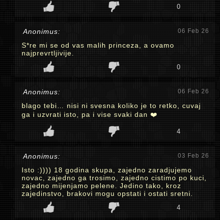
0
Anonimus:
06 Feb 26
S*re mi se od vas malih princeza, a ovamo
najprevrtljivije.
0
Anonimus:
06 Feb 26
blago tebi… nisi ni svesna koliko je to retko, cuvaj
ga i uzvrati isto, pa i vise svaki dan ❤️
4
Anonimus:
03 Feb 26
Isto :)))) 18 godina skupa, zajedno zaradjujemo
novac, zajedno ga trosimo, zajedno cistimo po kuci,
zajedno mijenjamo pelene. Jedino tako, kroz
zajedinstvo, brakovi mogu opstati i ostati sretni.
4