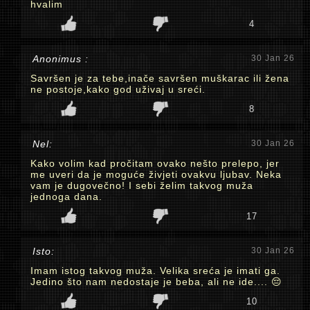
hvalim
4
Anonimus :
30 Jan 26
Savršen je za tebe,inače savršen muškarac ili žena
ne postoje,kako god uživaj u sreći.
8
Nel:
30 Jan 26
Kako volim kad pročitam ovako nešto prelepo, jer
me uveri da je moguće živjeti ovakvu ljubav. Neka
vam je dugovečno! I sebi želim takvog muža
jednoga dana.
17
Isto:
30 Jan 26
Imam istog takvog muža. Velika sreća je imati ga.
Jedino što nam nedostaje je beba, ali ne ide.... 😔
10