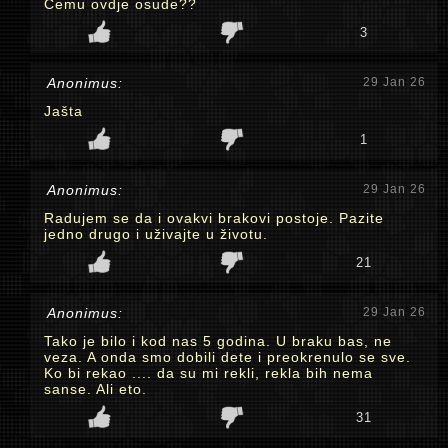
Čemu ovdje osude??
3
Anonimus:
29 Jan 26
Jašta
1
Anonimus:
29 Jan 26
Radujem se da i ovakvi brakovi postoje. Pazite
jedno drugo i uživajte u životu.
21
Anonimus:
29 Jan 26
Tako je bilo i kod nas 5 godina. U braku bas, ne
veza. A onda smo dobili dete i preokrenulo se sve.
Ko bi rekao .... da su mi rekli, rekla bih nema
sanse. Ali eto.
31