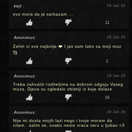
kejt :
29 Jan 26
ovo mora da je sarkazam ..,
11
Anonimus:
29 Jan 26
Zelim vi sve najbolje ❤️ I jas sam tako sa moji muz
🥰
2
Anonimus:
29 Jan 26
Treba zahvaliti roditeljima na dobrom odgoju Vaseg
muza. Djeca su ogledalo obitelji iz koje dolaze.
16
Anonimus:
28 Jan 26
Nije mi dosta mojih lazi nego i tvoje moram da
citam.. salim se, ovako nesto vraca veru u ljubav <3