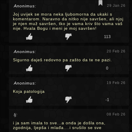
Anonimus:
29 Jan 26
Joj uvijek se mora neka ljubomorna da ukaki s
komentarom. Naravno da nitko nije savršen, ali njoj
je njen muž savršen, tko je vama kriv što vama vaš
nije. Hvala Bogu i meni je moj savršen!
113
Anonimus:
20 Feb 26
Sigurno daješ redovno pa zašto da te ne pazi.
0
Anonimus:
19 Feb 26
Koja patologija
-1
lj:
08 Feb 26
i ja sam imala to sve...a onda je došla ona,
zgodnija, ljepša i mlađa....i srušilo se sve