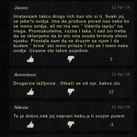
Jaooo:
11 Apr 26
Imalansam takcu drugs rich kao sto si ti. Svaki joj
se jebe*o svidja. Ima da produce pored nas neko ko
se meno svidja, ali ne ina vec “ Udarila tapiju” na
niega. Promiskuitetna, ruzna I laka. I sad svi treba
da se sklanjamo da bi eto ona svuda formula shout
njusku. Prestala sam da se druzim sa njom I da
budem “ kriva” sto meni prilaze I sto se I meni neko
svidja. Uzasne ste takve pojedine.
2
Anonimus:
11 Apr 26
Drugarice lažljivice.. Otkači se od nje, kakvo zlo
12
Nikola:
11 Apr 26
To je dobro,nek joj napravi bebu,a ti svojim putem.
-3