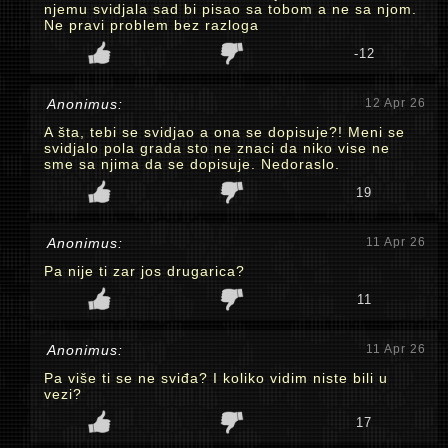
njemu svidjala sad bi pisao sa tobom a ne sa njom.
Ne pravi problem bez razloga
-12
Anonimus:
12 Apr 26
A šta, tebi se svidjao a ona se dopisuje?! Meni se
svidjalo pola grada sto ne znaci da niko vise ne
sme sa njima da se dopisuje. Nedoraslo.
19
Anonimus:
11 Apr 26
Pa nije ti zar jos drugarica?
11
Anonimus:
11 Apr 26
Pa više ti se ne sviđa? I koliko vidim niste bili u
vezi?
17