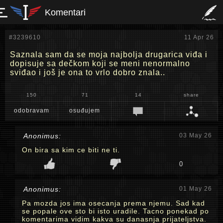
Komentari
#3239610
11 Apr 26
Saznala sam da se moja najbolja drugarica viđa i
dopisuje sa dečkom koji se meni nenormalno
sviđao i još je ona to vrlo dobro znala..
150
71
14
share
odobravam
osuđujem
Anonimus:
03 May 26
On bira sa kim ce biti ne ti.
0
Anonimus:
01 May 26
Pa mozda jos ima osecanja prema njemu. Sad kad
se popale ove sto bi isto uradile. Tacno ponekad po
komentarima vidim kakva su danasnja prijateljstva.