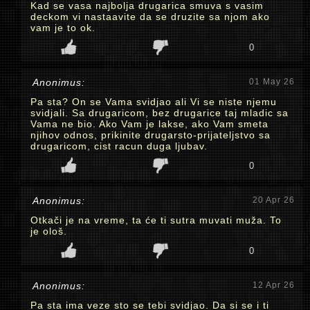
Kad se vasa najbolja drugarica smuva s vasim
deckom vi nastaavite da se druzite sa njom ako
vam je to ok.
0
Anonimus:
01 May 26
Pa sta? On se Vama svidjao ali Vi se niste njemu
svidjali. Sa drugaricom, bez drugarice taj mladic sa
Vama ne bio. Ako Vam je lakse, ako Vam smeta
njihov odnos, prikinite drugarsto-prijateljstvo sa
drugaricom, cist racun duga ljubav.
0
Anonimus:
20 Apr 26
Otkači je na vreme, ta će ti sutra muvati muža. To
je ološ.
0
Anonimus:
12 Apr 26
Pa sta ima veze sto se tebi svidjao. Da si se i ti