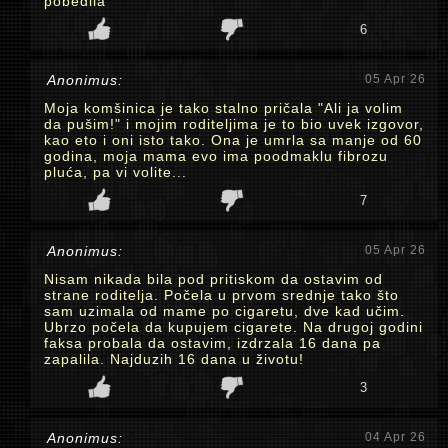
pobedila
6
Anonimus:
05 Apr 26
Moja komšinica je tako stalno pričala "Ali ja volim
da pušim!" i mojim roditeljima je to bio uvek izgovor,
kao eto i oni isto tako. Ona je umrla sa manje od 60
godina, moja mama evo ima poodmaklu fibrozu
pluća, pa vi volite...
7
Anonimus:
05 Apr 26
Nisam nikada bila pod pritiskom da ostavim od
strane roditelja. Počela u prvom srednje tako što
sam uzimala od mame po cigaretu, dve kad učim.
Ubrzo počela da kupujem cigarete. Na drugoj godini
faksa probala da ostavim, izdrzala 16 dana pa
zapalila. Najduzih 16 dana u životu!
3
Anonimus:
04 Apr 26