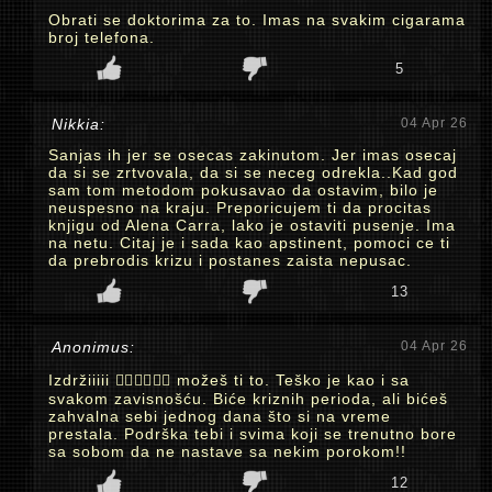
Obrati se doktorima za to. Imas na svakim cigarama
broj telefona.
5
Nikkia:
04 Apr 26
Sanjas ih jer se osecas zakinutom. Jer imas osecaj
da si se zrtvovala, da si se neceg odrekla..Kad god
sam tom metodom pokusavao da ostavim, bilo je
neuspesno na kraju. Preporicujem ti da procitas
knjigu od Alena Carra, lako je ostaviti pusenje. Ima
na netu. Citaj je i sada kao apstinent, pomoci ce ti
da prebrodis krizu i postanes zaista nepusac.
13
Anonimus:
04 Apr 26
Izdržiiiii ✊🏻✊🏻✊🏻 možeš ti to. Teško je kao i sa
svakom zavisnošću. Biće kriznih perioda, ali bićeš
zahvalna sebi jednog dana što si na vreme
prestala. Podrška tebi i svima koji se trenutno bore
sa sobom da ne nastave sa nekim porokom!!
12