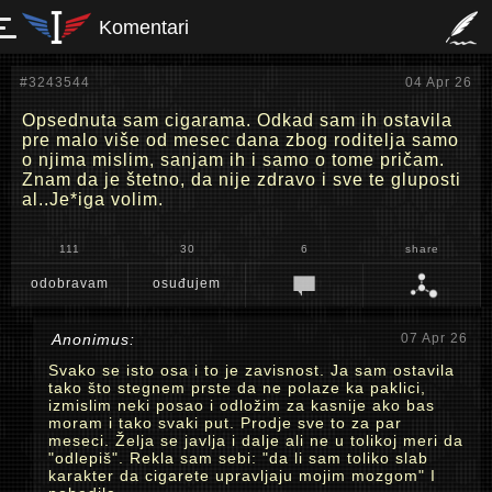
Komentari
#3243544
04 Apr 26
Opsednuta sam cigarama. Odkad sam ih ostavila
pre malo više od mesec dana zbog roditelja samo
o njima mislim, sanjam ih i samo o tome pričam.
Znam da je štetno, da nije zdravo i sve te gluposti
al..Je*iga volim.
111
30
6
share
odobravam
osuđujem
Anonimus:
07 Apr 26
Svako se isto osa i to je zavisnost. Ja sam ostavila
tako što stegnem prste da ne polaze ka paklici,
izmislim neki posao i odložim za kasnije ako bas
moram i tako svaki put. Prodje sve to za par
meseci. Želja se javlja i dalje ali ne u tolikoj meri da
"odlepiš". Rekla sam sebi: "da li sam toliko slab
karakter da cigarete upravljaju mojim mozgom" I