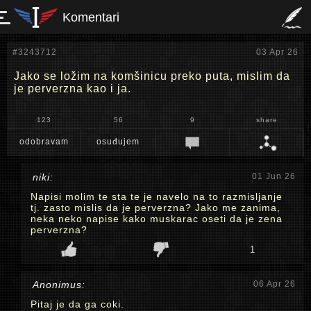
Komentari
#3243712
03 Apr 26
Jako se ložim na komšinicu preko puta, mislim da
je perverzna kao i ja.
123
56
9
share
odobravam
osuđujem
niki:
01 Jun 26
Napisi molim te sta te je navelo na to razmisljanje
tj. zasto mislis da je perverzna? Jako me zanima,
neka neko napise kako muskarac oseti da je zena
perverzna?
1
Anonimus:
06 Apr 26
Pitaj je da ga coki.