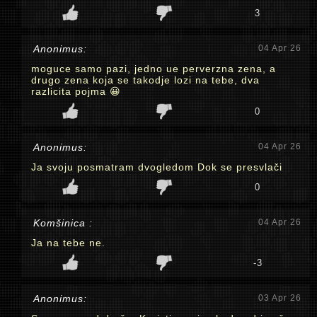
3
Anonimus:
04 Apr 26
moguce samo pazi, jedno ue perverzna zena, a
drugo zena koja se takodje lozi na tebe, dva
razlicita pojma 😀
0
Anonimus:
04 Apr 26
Ja svoju posmatram dvogledom Dok se presvlači
0
Komšinica :
04 Apr 26
Ja na tebe ne.
-3
Anonimus:
03 Apr 26