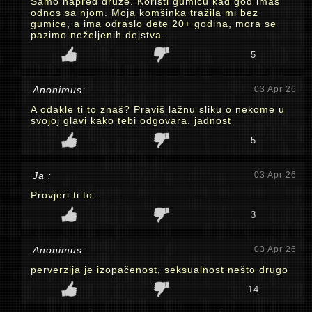
Samo napred druže. Koristi gumicu kad god imaš
odnos sa njom. Moja komšinka tražila mi bez
gumice, a ima odraslo dete 20+ godina, mora se
pazimo neželjenih dejstva.
5
Anonimus:
03 Apr 26
A odakle ti to znaš? Praviš lažnu sliku o nekome u
svojoj glavi kako tebi odgovara. jadnost
5
Ja :
03 Apr 26
Provjeri ti to..
3
Anonimus:
03 Apr 26
perverzija je izopačenost, seksualnost nešto drugo
14