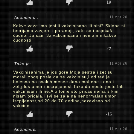
19
Anonimno :
11 Apr 26
Kakve veze ima jesi li vakcinisana ili nisi? Sklona si
teorijama zavjere i paranoji, zato se i osjećaš
čudno. Ja sam 3x vakcinisana i nemam nikakve
čudnosti
22
Tako je:
11 Apr 26
Vakcinisanima je jos gore.Moja sestra i zet su
morali zbog posla da se vakcinisu,i od tad je
bolesna na svakih mesec dana maltene i ona i
zet,plus umor i iscrpljenost.Tako da,nesto jeste bili
vakcinisani ili ne.A o tome sto pricas,nema s kim
nisam pricala,i svi se zale na nenormalan umor i
iscpljenost,od 20 do 70 godina,nezavisno od
vakcine.
-16
Anonimus:
11 Apr 26