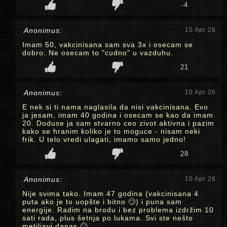
-4
Anonimus:
10 Apr 26
Imam 50, vakcinisana sam sva 3x i osecam se
dobro. Ne osecam to "cudno" u vazduhu.
21
Anonimus:
10 Apr 26
E nek si ti nama naglasila da nisi vakcinisana. Evo
ja jesam, imam 40 godina i osecam se kao da imam
20. Doduse ja sam stvarno ceo zivot aktivna i pazim
kako se hranim koliko je to moguce - nisam neki
frik. U telo vredi ulagati, imamo samo jedno!
28
Anonimus:
10 Apr 26
Nije svima tako. Imam 47 godina (vakcinisana 4
puta ako je to uopšte i bitno 🙄) i puna sam
energije. Radim na brodu i bez problema izdržim 10
sati rada, plus šetnja po lukama. Svi ste nešto
metiljavi danas 🙄