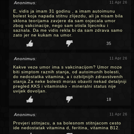
Anonimus:
11 Apr 26
E, vidis ja imam 31 godinu , a imam autoimunu
bolest koja napada stitnu zlijezdu, ali ja nisam bila
sklona teorijama zavjere da sam osjecala umor
zbog vakcinacije, nego sam otisla lijecniku i
saznala. Da me vidis rekla bi da sam zdrava samo
zato jer ne kukam na umor.
35
Anonimus:
11 Apr 26
Kakve veze umor ima s vakcinacijom? Umor moze
biti simptom raznih stanja, od autoimunih bolesti,
do nedostatka vitamina, a i ozbiljnijih zdravstvenih
stanja.Za neke bolesti moras obaviti nekad detaljniji
pregled.KKS i vitaminsko - mineralni status nije
uvijek dovoljan.
18
Anonimus:
11 Apr 26
Provjeri stitnjacu, a sa bolesnom stitnjacom cesto
ide nedostatak vitamina d, feritina, vitamina B12.