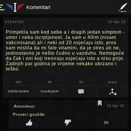
Komentari
#3244180
10 Apr 26
Primjetila sam kod sebe a i drugih jedan simptom -
umor i neka iscrpljenost. Ja sam u 40im (nisam
vakcinisana) ali i neki od 20 osjećaju isto, prvo
sam mislila da mi fale vitamini, da je stres ali ne,
jednostavno je nešto čudno u vazduhu. Nemoguće
da čak i oni koji treniraju osjećaju isto a nisu prije.
Zadnjih par godina je vrijeme nekako ubrzano i
teško.
401
96
50
share
odobravam
osuđujem
Anonimus:
10 Apr 26
Proveri gvožđe
86