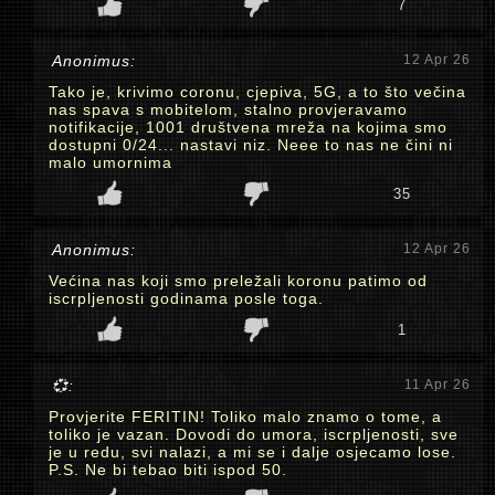
7
Anonimus:
12 Apr 26
Tako je, krivimo coronu, cjepiva, 5G, a to što večina
nas spava s mobitelom, stalno provjeravamo
notifikacije, 1001 društvena mreža na kojima smo
dostupni 0/24... nastavi niz. Neee to nas ne čini ni
malo umornima
35
Anonimus:
12 Apr 26
Većina nas koji smo preležali koronu patimo od
iscrpljenosti godinama posle toga.
1
💞:
11 Apr 26
Provjerite FERITIN! Toliko malo znamo o tome, a
toliko je vazan. Dovodi do umora, iscrpljenosti, sve
je u redu, svi nalazi, a mi se i dalje osjecamo lose.
P.S. Ne bi tebao biti ispod 50.