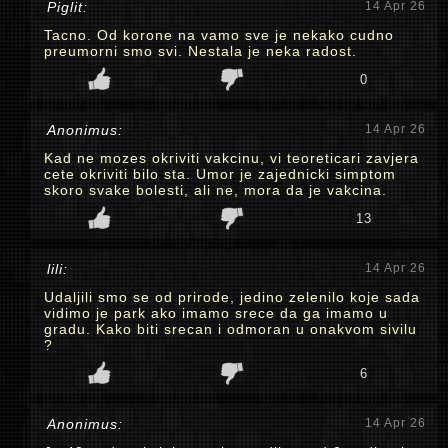
Piglit:
14 Apr 26
Tacno. Od korone na vamo sve je nekako cudno
preumorni smo svi. Nestala je neka radost.
0
Anonimus:
14 Apr 26
Kad ne mozes okriviti vakcinu, vi teoreticari zavjera
cete okriviti bilo sta. Umor je zajednicki simptom
skoro svake bolesti, ali ne, mora da je vakcina.
13
lili:
14 Apr 26
Udaljili smo se od prirode, jedino zelenilo koje sada
vidimo je park ako imamo srece da ga imamo u
gradu. Kako biti srecan i odmoran u onakvom sivilu
?
6
Anonimus:
14 Apr 26