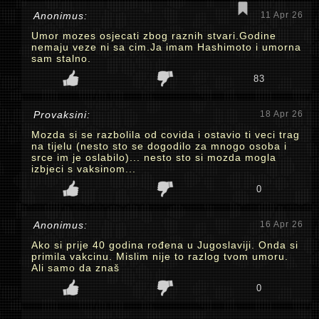
Anonimus:
11 Apr 26
Umor mozes osjecati zbog raznih stvari.Godine
nemaju veze ni sa cim.Ja imam Hashimoto i umorna
sam stalno.
83
Provaksini:
18 Apr 26
Mozda si se razbolila od covida i ostavio ti veci trag
na tijelu (nesto sto se dogodilo za mnogo osoba i
srce im je oslabilo)... nesto sto si mozda mogla
izbjeci s vaksinom...
0
Anonimus:
16 Apr 26
Ako si prije 40 godina rođena u Jugoslaviji. Onda si
primila vakcinu. Mislim nije to razlog tvom umoru.
Ali samo da znaš
0