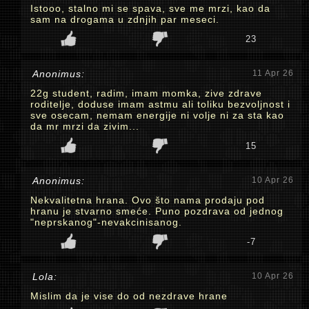
Istooo, stalno mi se spava, sve me mrzi, kao da
sam na drogama u zdnjih par meseci.
23
Anonimus:
11 Apr 26
22g student, radim, imam momka, zive zdrave
roditelje, doduse imam astmu ali toliku bezvoljnost i
sve osecam, nemam energije ni volje ni za sta kao
da mr mrzi da zivim...
15
Anonimus:
10 Apr 26
Nekvalitetna hrana. Ovo što nama prodaju pod
hranu je stvarno smeće. Puno pozdrava od jednog
"neprskanog"-nevakcinisanog.
-7
Lola:
10 Apr 26
Mislim da je vise do od nezdrave hrane