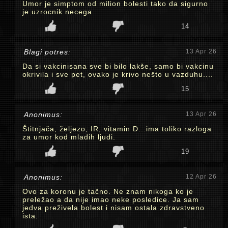
Umor je simptom od milion bolesti tako da sigurno
je uzrocnik necega
14
Blagi potres:
13 Apr 26
Da si vakcinisana sve bi bilo lakše, samo bi vakcinu
okrivila i sve pet, ovako je krivo nešto u vazduhu....
15
Anonimus:
13 Apr 26
Štitnjača, željezo, IR, vitamin D…ima toliko razloga
za umor kod mladih ljudi.
19
Anonimus:
12 Apr 26
Ovo za koronu je tačno. Ne znam nikoga ko je
preležao a da nije imao neke posledice. Ja sam
jedva preživela bolest i nisam ostala zdravstveno
ista.