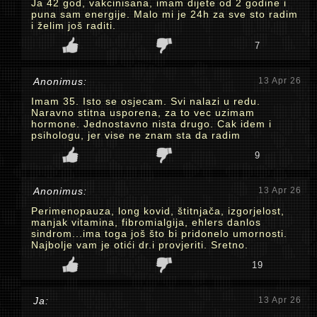
Ja 42 god, vakcinisana, imam dijete od 2 godine i
puna sam energije. Malo mi je 24h za sve sto radim
i želim još raditi.
7
Anonimus:
13 Apr 26
Imam 35. Isto se osjecam. Svi nalazi u redu.
Naravno stitna usporena, za to vec uzimam
hormone. Jednostavno nista drugo. Cak idem i
psihologu, jer vise ne znam sta da radim
9
Anonimus:
13 Apr 26
Perimenopauza, long kovid, štitnjača, izgorjelost,
manjak vitamina, fibromialgija, ehlers danlos
sindrom...ima toga još što bi pridonelo umornosti.
Najbolje vam je otići dr.i provjeriti. Sretno.
19
Ja:
13 Apr 26