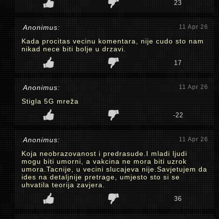
23
Anonimus:
11 Apr 26
Kada procitas vecinu komentara, nije cudo sto nam
nikad nece biti bolje u drzavi.
17
Anonimus:
11 Apr 26
Stigla 5G mreža
-22
Anonimus:
11 Apr 26
Koja neobrazovanost i predrasude.I mladi ljudi
mogu biti umorni, a vakcina ne mora biti uzrok
umora.Tacnije, u vecini slucajeva nije.Savjetujem da
ides na detaljnije pretrage, umjesto sto si se
uhvatila teorija zavjera.
36