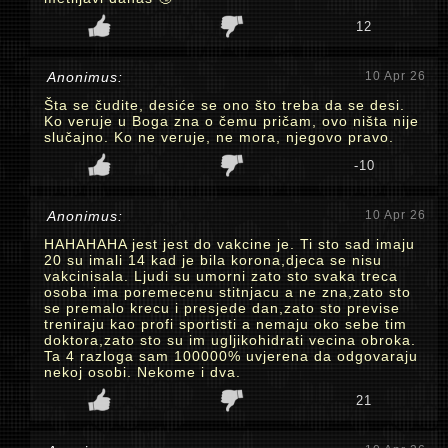
12
Anonimus:
10 Apr 26
Šta se čudite, desiće se ono što treba da se desi.
Ko veruje u Boga zna o čemu pričam, ovo ništa nije
slučajno. Ko ne veruje, ne mora, njegovo pravo.
-10
Anonimus:
10 Apr 26
HAHAHAHA jest jest do vakcine je. Ti sto sad imaju
20 su imali 14 kad je bila korona,djeca se nisu
vakcinisala. Ljudi su umorni zato sto svaka treca
osoba ima poremecenu stitnjacu a ne zna,zato sto
se premalo krecu i presjede dan,zato sto previse
treniraju kao profi sportisti a nemaju oko sebe tim
doktora,zato sto su im ugljikohidrati vecina obroka.
Ta 4 razloga sam 100000% uvjerena da odgovaraju
nekoj osobi. Nekome i dva.
21