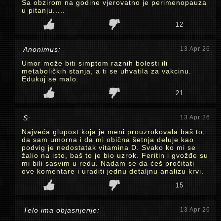
Sa obzirom na godine vjerovatno je perimenopauza
u pitanju.....
12
Anonimus:
13 Apr 26
Umor može biti simptom raznih bolesti ili
metaboličkih stanja, a ti se uhvatila za vakcinu.
Edukuj se malo.
21
S:
13 Apr 26
Najveća glupost koja je meni prouzrokovala baš to,
da sam umorna i da mi obična šetnja deluje kao
podvig je nedostatak vitamina D. Svako ko mi se
žalio na isto, baš to je bio uzrok. Feritin i gvožđe su
mi bili sasvim u redu. Nadam se da ćeš pročitati
ove komentare i uraditi jednu detaljnu analizu krvi.
15
Telo ima objasnjenje:
13 Apr 26