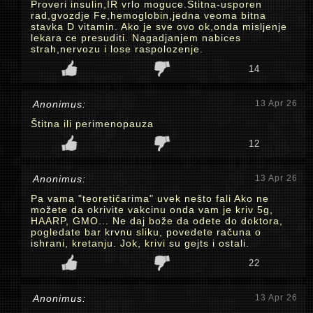
Proveri insulin,IR vrlo moguce.Stitna-usporen
rad,gvozdje Fe,hemoglobin,jedna veoma bitna
stavka D vitamin. Ako je sve ovo ok,onda misljenje
lekara ce presuditi. Nagadjanjem nabices
strah,nervozu i lose raspolozenje.
14
Anonimus:
13 Apr 26
Štitna ili perimenopauza
12
Anonimus:
13 Apr 26
Pa vama "teoretičarima" uvek nešto fali Ako ne
možete da okrivite vakcinu onda vam je kriv 5g,
HAARP, GMO... Ne daj bože da odete do doktora,
pogledate bar krvnu sliku, povedete računa o
ishrani, kretanju. Jok, krivi su gejts i ostali.
22
Anonimus:
13 Apr 26