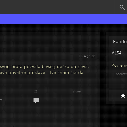
Rand
#154
13 Apr 26
Povrem
svog brata pozvala bivšeg dečka da peva,
peva privatne proslave… Ne znam šta da
odobra
21
share
em