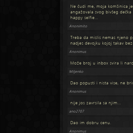
Ne čudi me, moja komšinica je
angažovala svog bivšeg dečka i 
happy selfie...
Anonimito
Treba da mislis nemas njeno pos
nadjes devojku kojoj takav be
Anonimus
Može broj u inbox svira li nar
Miljenko
Dao popusti i nista vise, ne bri
Anonimus
nije jos zavrsila sa njim...
ano2707
Dao im dobru cenu.
Anonimus