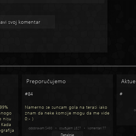
avi svoj komentar
Preporučujemo
Aktue
#84
#
 99%
Namerno se suncam gola na terasi iako
o
 mnogo
znam da neke komsije mogu da me vide
o nisu
0:- )
. Kada
odobravam 5493 • osuđujem 1827 • komentari 77
grafija
Detaljnije