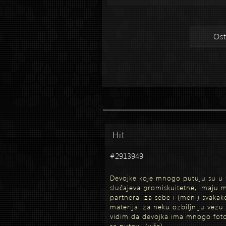
Ost
Hit
#2913949
Devojke koje mnogo putuju su u
slučajeva promiskuitetne, imaju
partnera iza sebe i (meni) svakak
materijal za neku ozbiljniju vezu
vidim da devojka ima mnogo foto
sa putov...
(više)