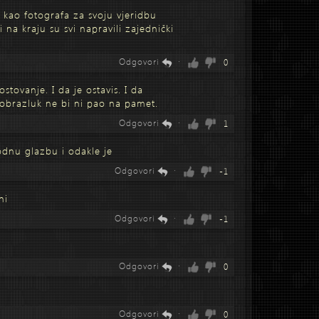
 kao fotografa za svoju vjeridbu
na kraju su svi napravili zajednički
Odgovori
·
0
tovanje. I da je ostavis. I da
zobrazluk ne bi ni pao na pamet.
Odgovori
·
1
odnu glazbu i odakle je
Odgovori
·
-1
ni
Odgovori
·
-1
Odgovori
·
0
Odgovori
·
0