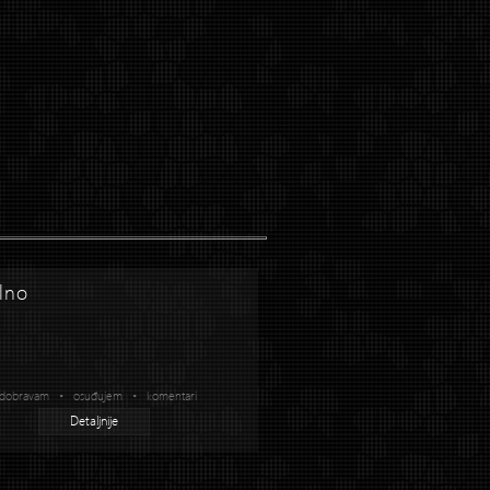
lno
dobravam • osuđujem • komentari
Detaljnije