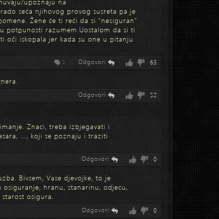
muvaju/upoznaju na
rado seća njihovog provog susreta pa je
spomene. Žene će ti reći da si "nesiguran"
e u potpunosti razumem.Uostalom da si ti
ti oči iskopala jer kada su one u pitanju
1 ·
Odgovori
·
63
tnera.
Odgovori
·
52
imanje. Znaci, treba izbjegavati i
sara, ..., koji se poznaju i traziti
Odgovori
·
0
uzba. Bivsem, Vase djevojke, to je
a osiguranje, hranu, stanarinu, odjecu,
starost osigura.
Odgovori
·
0