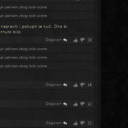
je sakriven zbog loše ocene.
je sakriven zbog loše ocene.
napraviti i pokupit se kući. Ona bi
brnuto bilo.
Odgovori
·
20
je sakriven zbog loše ocene.
je sakriven zbog loše ocene.
je sakriven zbog loše ocene.
Odgovori
·
16
Odgovori
·
12
Odgovori
·
25