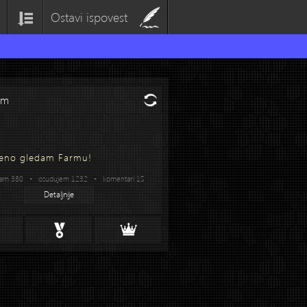
Ostavi ispovest
om
eno gledam Farmu!
vam 380 • osudujem 1232 • komentari 15
Detaljnije