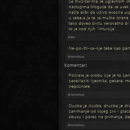
Sa muzičarima se uglavnom s
nastupima.Moguće da se uvek 
našla alibi da uživo evocira u
u sebe,a ja te sa muške stran
tako doveo bivšu verovatno bi 
to je kod njih "intuicija".
Alex
Ne-po-šti-va-nje tebe kao par
Anonimus
Komentari:
Pozvala je osobu cije je to zan
zaobilaziti lijecnika, pekara, me
nepoznate.
Anonimus
Sluzba je sluzba, druzba je dr
zanimanje od kojeg zivi i plac
obucu i porez na primanja, da 
Anonimus