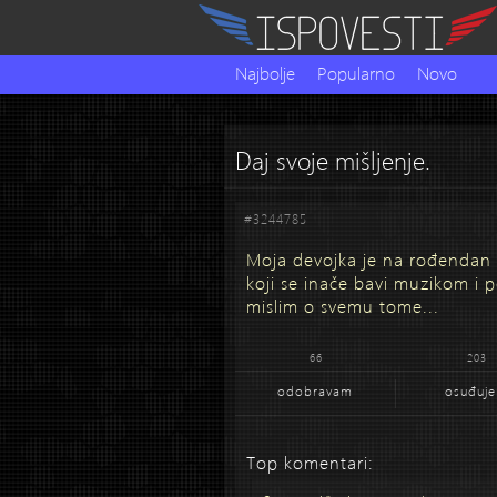
Najbolje
Popularno
Novo
Daj svoje mišljenje.
#3244785
Moja devojka je na rođendan 
koji se inače bavi muzikom i 
mislim o svemu tome...
66
203
odobravam
osuđuj
Top komentari: