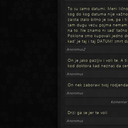
To su samo datumi. Meni lično
kog do kog datuma nije važno. 
zaista stalo bitno je sve, pa i
sam dugu vezu pojma nemam o
na to. Ne znamo ni sad' tačno
Poklone smo kupovali jedno 
kad' je taj i taj DATUM! smrt
AnonimusZ
On je jako pazljiv i voli te. A 
kod doktora kad neznas da cen
Anonimus
On nek zaboravi tvoj rodjenda
Anonimus
Komentar 
Drzi ga se jer te voli
Anonimus