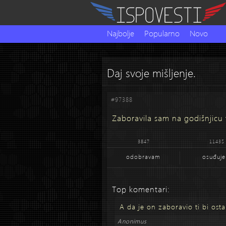
Najbolje
Popularno
Novo
Daj svoje mišljenje.
#97388
Zaboravila sam na godišnjicu v
3847
11435
odobravam
osuđuj
Top komentari:
A da je on zaboravio ti bi osta
Anonimus