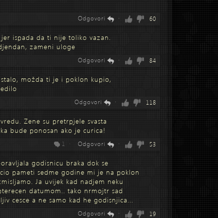
Odgovori
·
60
jer ispada da ti nije toliko vazan.
odjendan, zameni uloge
Odgovori
·
84
stalo, možda ti je i poklon kupio,
jedilo
Odgovori
·
118
 uvredu. Zene su pretrpjele svasta
eka bude ponosan ako je curica!
1 ·
Odgovori
·
53
ravljala godisnicu braka dok se
ucio pameti sedme godine mi je na poklon
zmisljamo. Ja uvijek kad nadjem neku
pterecen datumom.. tako nrmojtr sad
zljiv cesce a ne samo kad he godisnjica...
Odgovori
·
19