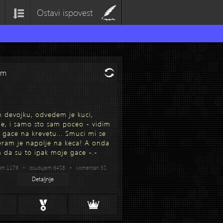
Ostavi ispovest
om
devojku, odvedem je kuci,
je, i samo sto sam poceo - vidim
e gace na krevetu... Smuci mi se
teram je napolje na keca! A onda
 da su to ipak moje gace -.-
am 1179 • osudujem 6458 • komentari 35
Detaljnije