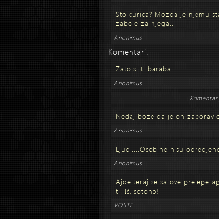
Sto curica? Mozda je njemu st
zabole za njega..
Anonimus
Komentari:
Zato si ti baraba.
Anonimus
Komentar 
Nedaj boze da je on zaboravi
Anonimus
Ljudi....Osobine nisu odredje
Anonimus
Ajde teraj se sa ove prelepe a
ti. Iš, sotono!
VOSTE