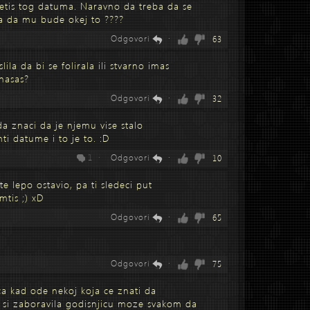
setis tog datuma. Naravno da treba da se
la da mu bude okej to ????
Odgovori
·
63
lila da bi se folirala ili stvarno imas
onasas?
Odgovori
·
32
a znaci da je njemu vise stalo
i datume i to je to. :D
1 ·
Odgovori
·
10
te lepo ostavio, pa ti sledeci put
tis ;) xD
Odgovori
·
65
Odgovori
·
75
ica kad ode nekoj koja ce znati da
o si zaboravila godisnjicu moze svakom da