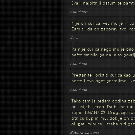
Svaki najbitniji datum se pamti
Anonimus
Nije on curica, vec mu je krivo 
Zamisli da on zaboravi tvoj r
Kaca
Pa nije curica nego mu je bilo 
nešto smislio pa ga je to povri
Anonimus
Prestanite koristiti curica kao
nesto i evo opet postojimo. N
Anonimus
Tako sam ja sedam godina zabo
on uvijek sjecao. Da bi me na
kupio TIGANJ 😊. Drugacije ra
sitnicu kupim mu, dok je on o
olupati minuse... treba biti pa
Zaboravna zena