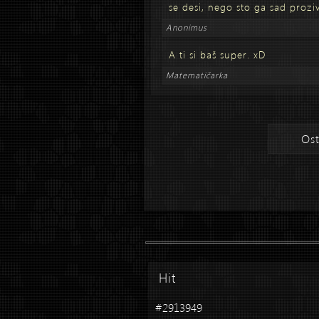
se desi, nego sto ga sad proziv
Anonimus
A ti si baš super. xD
Matematičarka
Ost
Hit
#2913949