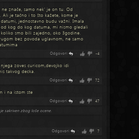
 ne znače, samo nek' je on tu. Od
Ali je tačno i to što kažete, kome je
 ti datumi, jednostavno budu važni. Imala
d kog do kog datuma, mi nismo gledali
 koliko smo bili zajedno, oko 3godine.
drugom bez povoda uglavnom, ne samo
 datumima
Odgovori
·
-4
ti njega zoves curicom,devojko idi
is takvog decka.
Odgovori
·
72
n i na istom ste
Odgovori
·
47
je sakriven zbog loše ocene.
Odgovori
·
7