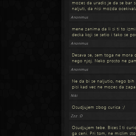
mozes da uradis je da se bar 
naljuti, da nisi mozda ocekiva
Anonimus
mene zanima da li si ti to izmis
decka koji se setio i tako se p
Anonimus
Desava se, sem toga ne mora d
nego njoj. Neko prosto ne pamt
Anonimus
Ne da bi se naljutio, nego bih 
pisi kad vec ne mozes da zapam
Niki
Osudjujem zbog curica :/
Zzz :D
Osudjujem tebe. Bices I ti cur
ga ceni. Pri tom, ne mislim st