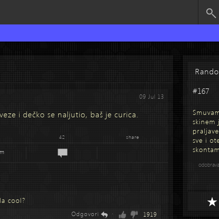
Rand
#167
09 Jul 13
Smuvam 
eze i dečko se naljutio, baš je curica.
skinem 
praljav
42
share
sve i o
skontam
em
odobrav
la cool?
Odgovori
·
1919