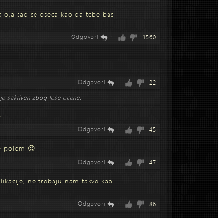
alo,a sad se oseca kao da tebe bas
Odgovori
·
1560
Odgovori
·
22
je sakriven zbog loše ocene.
o
Odgovori
·
45
ne polom 😉
Odgovori
·
47
plikacije, ne trebaju nam takve kao
Odgovori
·
86