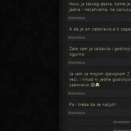
Hocu ja takvog decka, kome je s
jadna i nezahvalna, ne zasluzu
Anonimus
A da je on zaboravio,a ti zapam
Anonimus
Zato sam ja sastavila i godisnj
sigurno
Anonimus
Ja sam sa mojom djevojkom 2 
vezi, i nikad ni jedne godisnj
zaboravio 😊💑
Anonimus
Pa i treba da se naljuti!
Anonimus
Komentar 
Komentar 