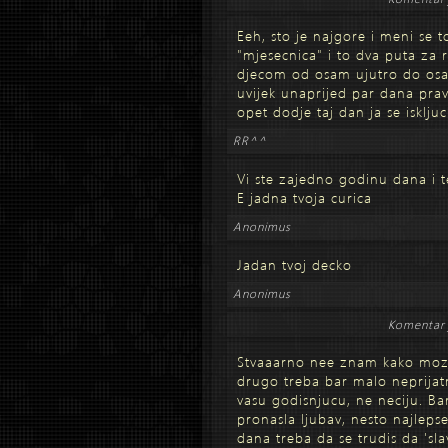
Eeh, sto je najgore i meni se t
"mjesecnica" i to dva puta za 
djecom od osam ujutro do os
uvijek unaprijed par dana prav
opet dodje taj dan ja se iskljuci
RR^^
Vi ste zajedno godinu dana i te
E jadna tvoja curica
Anonimus
Jadan tvoj decko
Anonimus
Komentar 
Stvaaarno nee znam kako moze
drugo treba bar malo neprijatn
vasu godisnjucu, ne neciju. B
pronasla ljubav, nesto najlep
dana treba da se trudis da 'sla