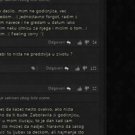
o desilo...msm ne godisnjica, vec
redom...:( jednostavno forgot, radim s
am navece i ne gledam u datum iako
im neku sitnicu za njega i mislim o tom...i
m..:( Feeling sorry :'(
Odgovori
·
54
bi to nista ne predstvlja u zivotu ?
2 ·
Odgovori
·
125
Odgovori
·
52
je sakriven zbog loše ocene.
s da kazes nesto ovakvo, ako nista
o da ti bude. Zaboravila si godisnjicu,
ar u mom slucaju, to je dan kad sam
se sto mozes da nadjes. Naravno da sakog
vis' tu ljubav sa deckom, ali najmanje sto