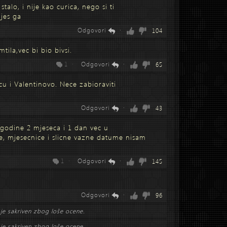
talo, i nije kao curica, nego si ti
jes ga
Odgovori
·
104
tila,vec bi bio bivsi.
1 ·
Odgovori
·
65
icu i Valentinovo. Nece zabioraviti
Odgovori
·
43
godine 2 mjeseca i 1 dan vec u
ice, mjesecnice i slicne vazne datume nisam
1 ·
Odgovori
·
145
Odgovori
·
96
je sakriven zbog loše ocene.
je sakriven zbog loše ocene.