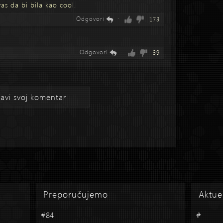
as da bi bila kao cool.
Odgovori
·
173
Odgovori
·
39
avi svoj komentar
Preporučujemo
Aktue
#84
#