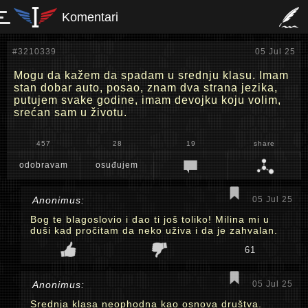
Komentari
#3210339
05 Jul 25
Mogu da kažem da spadam u srednju klasu. Imam
stan dobar auto, posao, znam dva strana jezika,
putujem svake godine, imam devojku koju volim,
srećan sam u životu.
457
28
19
share
odobravam
osuđujem
Anonimus:
05 Jul 25
Bog te blagoslovio i dao ti još toliko! Milina mi u
duši kad pročitam da neko uživa i da je zahvalan.
61
Anonimus:
05 Jul 25
Srednja klasa neophodna kao osnova društva.