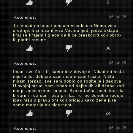
5
Anonimus:
05 Jul 25
To je sad nazalost postala visa klasa.Nema vise
srednje,ili si niza il visa.Vecina ljudi jedva sklapa
kraj sa krajem i gleda da li ce preskociti koji obrok
ili platiti racune.
36
Anonimus:
05 Jul 25
Imam sve što i ti, samo bez devojke. Nikad mi nista
nije falilo, dobijao sam i sta nisam tražio. Ništa
nisam stekao, sve sam dobio od roditelja i dedova.
U svojoj struci sam jedan od najboljih ali džabe kad
me je anksioznost pojela. Svako tačno oseti kao da
krvarim i da sam losa prilika. To me donekle raduje,
ipak nisu u pravu oni koji pričaju kako žene jure
samo materijalnu sigurnost
24
Anonimus:
05 Jul 25