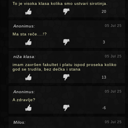
To je visoka klasa kolika smo ustvari sirotinja.
20
Anonimus:
05 Jul 25
Ma sta reĉe....!?
3
niža klasa:
05 Jul 25
imam završen fakultet i platu ispod proseka koliko
god se trudila, bez dečka i stana
13
Anonimus:
05 Jul 25
A zdravlje?
-6
Milos:
05 Jul 25