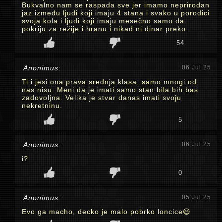
Bukvalno nam se raspada sve jer imamo neprirodan
jaz između ljudi koji imaju 4 stana i svako u porodici
svoja kola i ljudi koji imaju mesečno samo da
pokriju za režije i hranu i nikad ni dinar preko.
54
Anonimus:
06 Jul 25
Ti i jesi ona prava srednja klasa, samo mnogi od
nas nisu. Meni da je imati samo stan bila bih bas
zadovoljna. Velika je stvar danas imati svoju
nekretninu.
5
Anonimus:
06 Jul 25
i?
0
Anonimus:
05 Jul 25
Evo ga macho, decko je malo pobrko loncice😄