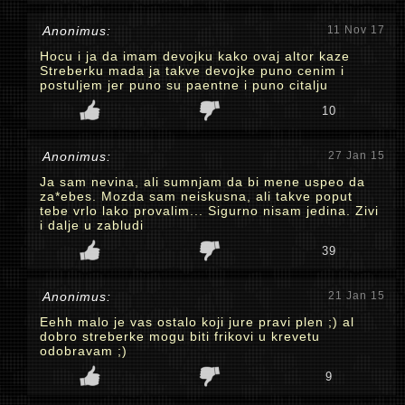
Anonimus:
11 Nov 17
Hocu i ja da imam devojku kako ovaj altor kaze
Streberku mada ja takve devojke puno cenim i
postuljem jer puno su paentne i puno citalju
10
Anonimus:
27 Jan 15
Ja sam nevina, ali sumnjam da bi mene uspeo da
za*ebes. Mozda sam neiskusna, ali takve poput
tebe vrlo lako provalim... Sigurno nisam jedina. Zivi
i dalje u zabludi
39
Anonimus:
21 Jan 15
Eehh malo je vas ostalo koji jure pravi plen ;) al
dobro streberke mogu biti frikovi u krevetu
odobravam ;)
9