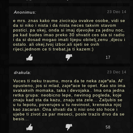
Anonimus:
23 Dec 14
e mrs. znas kako me zivciraju ovakve osobe, vidi se
da si niko i nista i da nista neces takvim stavom
postici. pa okej, onda si imaj djevojke za jednu noc,
pa kad budes imao preko 30 shvatit ces sta si radio
i da si dosad mogao imati lijepu obitelj,zenu ,djecu i
ostalo. ali okej,tvoj izbor,ali sjeti se ovih
rijeci,jednom ce ti trebat,ja ti kazem:)
17
drakula:
23 Dec 14
Vuces ti neku traumu, mora da te neka zaje*ala. Al'
opusteno, jos si mlad, zaje*ace te opet. Kao sto ima
svakakvih momaka, taka i devojaka.. Ima ona jedna
retka grupa: neobicno lepe, nevinog pogleda, koje
znaju kad sta da kazu, znaju sta zele... Zaljubis se
u tu lepotu, poverujes u tu nevinost, kreneska njoj
kao zacaran. Ona shvati da ti nisi ono sto hoce i
ujebe ti zivot za par meseci, posle trazis drvo da se
besis...
58