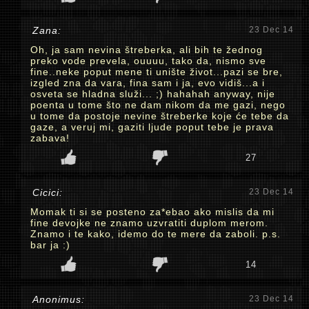
Zana:
23 Dec 14
Oh, ja sam nevina štreberka, ali bih te žednog
preko vode prevela, ouuuu, tako da, nismo sve
fine..neke poput mene ti unište život...pazi se bre,
izgled zna da vara, fina sam i ja, evo vidiš...a i
osveta se hladna služi... ;) hahahah anyway, nije
poenta u tome što ne dam nikom da me gazi, nego
u tome da postoje nevine štreberke koje će tebe da
gaze, a veruj mi, gaziti ljude poput tebe je prava
zabava!
27
Cicici:
23 Dec 14
Momak ti si se posteno za*ebao ako mislis da mi
fine devojke ne znamo uzvratiti duplom merom.
Znamo i te kako, idemo do te mere da zaboli. p.s.
bar ja :)
14
Anonimus:
23 Dec 14