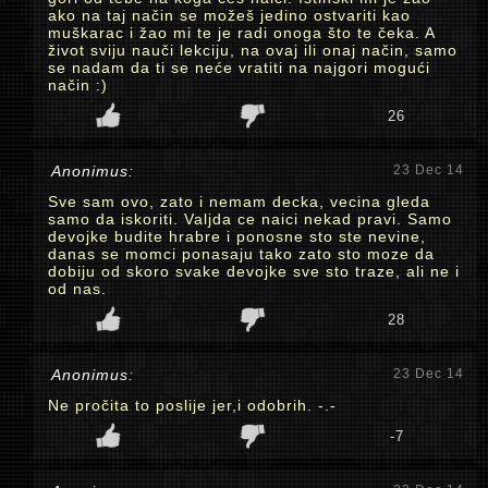
ako na taj način se možeš jedino ostvariti kao
muškarac i žao mi te je radi onoga što te čeka. A
život sviju nauči lekciju, na ovaj ili onaj način, samo
se nadam da ti se neće vratiti na najgori mogući
način :)
26
Anonimus:
23 Dec 14
Sve sam ovo, zato i nemam decka, vecina gleda
samo da iskoriti. Valjda ce naici nekad pravi. Samo
devojke budite hrabre i ponosne sto ste nevine,
danas se momci ponasaju tako zato sto moze da
dobiju od skoro svake devojke sve sto traze, ali ne i
od nas.
28
Anonimus:
23 Dec 14
Ne pročita to poslije jer,i odobrih. -.-
-7