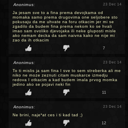
Anonimus:
23 Dec 14
Ja jesam sve to a fina prema devojkama od
momaka samo prema drugovima one seljobere sto
pokusaju da me uhvate na foru otkacim jer mi se
zgadilo da budem fina prema nekom ko se hvali
imao sam ovoliko djevojaka ili neke gluposti misle
ako nemam decka da sam naivna kako ne nije mi
zao da ih otkacim
7
Anonimus:
23 Dec 14
To ti mislis ja sam fina I sve to sem streberka ali me
niko ne moze zeznuti citam muskarce izmedju
redova I otkacim a kad budem imala prvog momka
jedino ako se pojavi neki fin
11
Anonimus:
23 Dec 14
Ne brini, naje*at ces i ti kad tad ;)
12