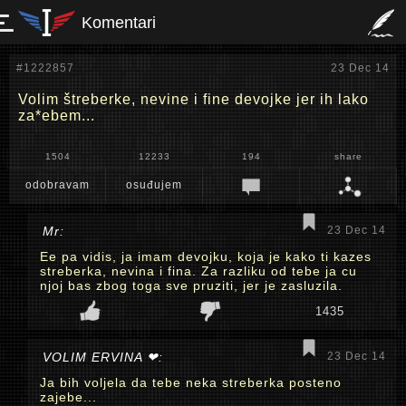
Komentari
#1222857
23 Dec 14
Volim štreberke, nevine i fine devojke jer ih lako
za*ebem...
1504
12233
194
share
odobravam
osuđujem
Mr:
23 Dec 14
Ee pa vidis, ja imam devojku, koja je kako ti kazes
streberka, nevina i fina. Za razliku od tebe ja cu
njoj bas zbog toga sve pruziti, jer je zasluzila.
1435
VOLIM ERVINA ❤:
23 Dec 14
Ja bih voljela da tebe neka streberka posteno
zajebe...