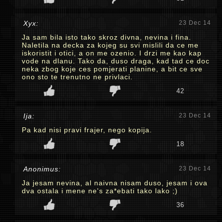
Xyx:
23 Dec 14
Ja sam bila isto tako skroz divna, nevina i fina.
Naletila na decka za kojeg su svi mislili da ce me
iskoristit i otici, a on me ozenio. I drzi me kao kap
vode na dlanu. Tako da, duso draga, kad tad ce doc
neka zbog koje ces pomjerati planine, a bit ce sve
ono sto te trenutno ne privlaci.
42
Ija:
23 Dec 14
Pa kad nisi pravi frajer, nego kopija.
18
Anonimus:
23 Dec 14
Ja jesam nevina, al naivna nisam duso, jesam i ova
dva ostala i mene ne's za*ebati tako lako ;)
36