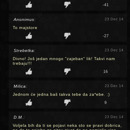
-41
Anonimus:
23 Dec 14
To majstore
-27
Strebetka:
23 Dec 14
Divno! Još jedan mnogo "zajeban" lik! Takvi nam
trebaju!!!
16
Milica:
23 Dec 14
Jednom će jedna baš takva tebe da za*ebe. :)
9
D.M.:
23 Dec 14
Voljela bih da ti se pojavi neka sto se pravi dobrica,