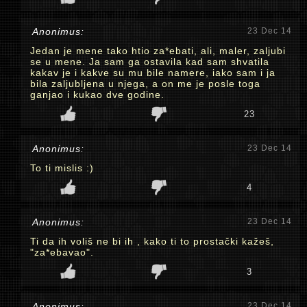
Anonimus:
23 Dec 14
Jedan je mene tako htio za*ebati, ali, maler, zaljubi
se u mene. Ja sam ga ostavila kad sam shvatila
kakav je i kakve su mu bile namere, iako sam i ja
bila zaljubljena u njega, a on me je posle toga
ganjao i kukao dve godine.
23
Anonimus:
23 Dec 14
To ti mislis :)
4
Anonimus:
23 Dec 14
Ti da ih voliš ne bi ih , kako ti to prostački kažeš,
"za*ebavao".
3
Anonimus:
23 Dec 14