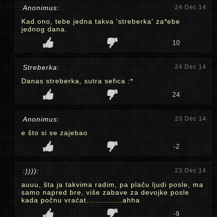
Anonimus:
24 Dec 14
Kad ono, tebe jedna takva 'streberka' za*ebe
jednog dana.
10
Streberka:
24 Dec 14
Danas streberka, sutra sefica :*
24
Anonimus:
23 Dec 14
e što si se zajebao
-2
:)))):
23 Dec 14
auuu, šta ja takvima radim, pa plaču ljudi posle, ma
samo napred bre, više zabave za devojke posle
kada počnu vraćat...............ahha
-9