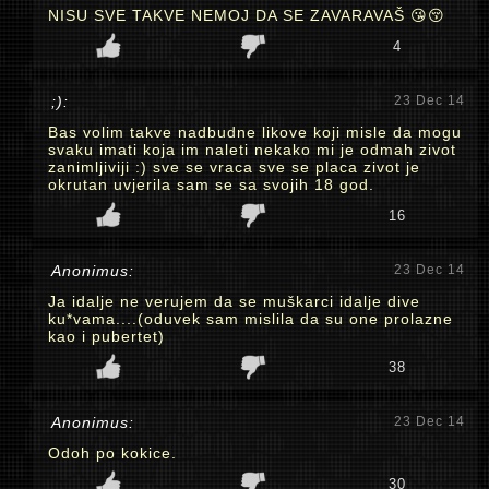
NISU SVE TAKVE NEMOJ DA SE ZAVARAVAŠ 😘😚
4
;):
23 Dec 14
Bas volim takve nadbudne likove koji misle da mogu
svaku imati koja im naleti nekako mi je odmah zivot
zanimljiviji :) sve se vraca sve se placa zivot je
okrutan uvjerila sam se sa svojih 18 god.
16
Anonimus:
23 Dec 14
Ja idalje ne verujem da se muškarci idalje dive
ku*vama....(oduvek sam mislila da su one prolazne
kao i pubertet)
38
Anonimus:
23 Dec 14
Odoh po kokice.
30