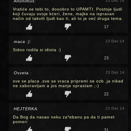
Anonimus:
23 Dec 14
Vratiće se tebi to, dooobro to UPAMTI. Postoje ljudi
koji čuvaju svoje kćeri, žene, majke na ispravan
način od takvih ljudi kao ti, ali to je već druga tema.
17
maca :):
23 Dec 14
Sidoo rodila si idiota :)
23
Osveta :
23 Dec 14
sve se placa ,sve se vraca pripremi se ozb ,ja nikad
ne zaboravljam a jos manje oprastam ;-)
22
HEJTERKA:
23 Dec 14
Da Bog da nasao neku za*ebanu pa da ti pamet
pomeri
31