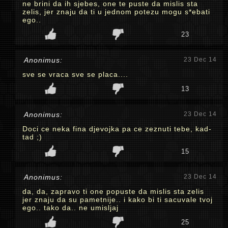
ne brini da ih sjebes, one te puste da mislis sta
zelis, jer znaju da ti u jednom potezu mogu s*ebati
ego..
23
Anonimus:
23 Dec 14
sve se vraca sve se placa....
13
Anonimus:
23 Dec 14
Doci ce neka fina djevojka pa ce zeznuti tebe, kad-
tad ;)
15
Anonimus:
23 Dec 14
da, da, zapravo ti one popuste da mislis sta zelis
jer znaju da su pametnije.. i kako bi ti sacuvale tvoj
ego.. tako da.. ne umisljaj
25