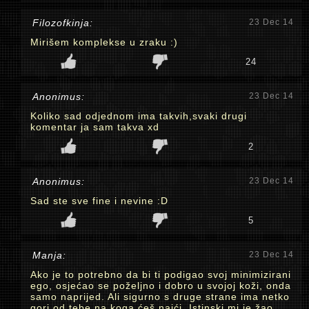
Filozofkinja:
23 Dec 14
Mirišem komplekse u zraku :)
24
Anonimus:
23 Dec 14
Koliko sad odjednom ima takvih,svaki drugi
komentar ja sam takva xd
2
Anonimus:
23 Dec 14
Sad ste sve fine i nevine :D
5
Manja:
23 Dec 14
Ako je to potrebno da bi ti podigao svoj minimizirani
ego, osjećao se poželjno i dobro u svojoj koži, onda
samo naprijed. Ali sigurno s druge strane ima netko
gori od tebe na koga ćeš naići. Istinski mi je žao