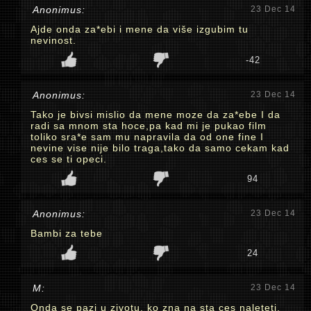
Anonimus:
23 Dec 14
Ajde onda za*ebi i mene da više izgubim tu
nevinost.
-42
Anonimus:
23 Dec 14
Tako je bivsi mislio da mene moze da za*ebe I da
radi sa mnom sta hoce,pa kad mi je pukao film
toliko sra*e sam mu napravila da od one fine I
nevine vise nije bilo traga,tako da samo cekam kad
ces se ti opeci.
94
Anonimus:
23 Dec 14
Bambi za tebe
24
M:
23 Dec 14
Onda se pazi u zivotu, ko zna na sta ces naleteti.