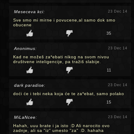
Meseceva kci:
23 Dec 14
Sve smo mi mirne i povucene,al samo dok smo
obucene
35
Anonimus:
23 Dec 14
Kad ne možeš za*ebati nikog na svom nivou
društvene inteligencije, pa tražiš slabije.
11
dark paradise:
23 Dec 14
doći će i tebi neka koja će te za*ebat, samo polako
15
MiLaNcee:
23 Dec 14
Hahah, uuu brate i ja isto :D Ali narocito ovo
zadnje, ali sa "iz" umesto "za" :D. hahaha