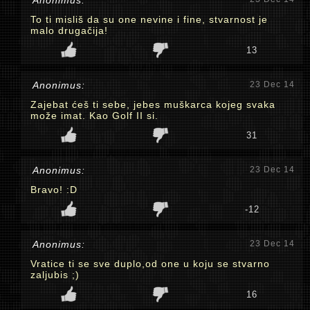
Anonimus:
To ti misliš da su one nevine i fine, stvarnost je
malo drugačija!
13
Anonimus:
23 Dec 14
Zajebat ćeš ti sebe, jebes muškarca kojeg svaka
može imat. Kao Golf II si.
31
Anonimus:
23 Dec 14
Bravo! :D
-12
Anonimus:
23 Dec 14
Vratice ti se sve duplo,od one u koju se stvarno
zaljubis ;)
16