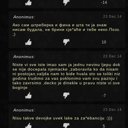
-14
Anonimus:
23 Dec 14
Ако сам штреберка и фина и шта ти ја знам
нисам будала, не брини сје*аће и тебе неко.Позз.
;)
10
Anonimus:
23 Dec 14
Niste vi sve iste imao sam ja jednu nevinu ljepu dok
se nije docepala njemacke ,zaboravila ko da nisam
ni postojao,valjda nam to bide hvala sto se toliki niz
godina trudimo za vas poklonimo vam svu paznju i
tako zavrsimo ,decko je dinekle u pravu niste vi sve
boginje
-7
Anonimus:
23 Dec 14
Nisu takve devojke uvek lake za za*ebanciju :)))
5