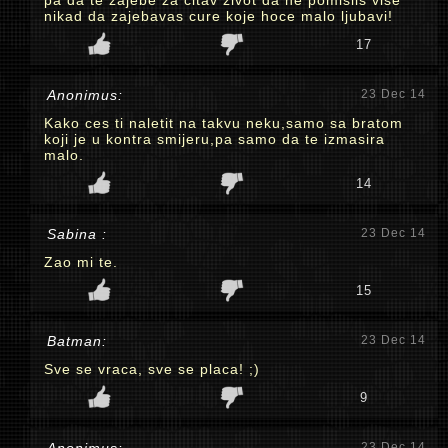
pa da te zajebe za citav zivot da ne pomislis vise
nikad da zajebavas cure koje hoce malo ljubavi!
17
Anonimus:
23 Dec 14
Kako ces ti naletit na takvu neku,samo sa bratom
koji je u kontra smijeru,pa samo da te izmasira
malo.
14
Sabina :
23 Dec 14
Zao mi te.
15
Batman:
23 Dec 14
Sve se vraca, sve se placa! ;)
9
23 Dec 14