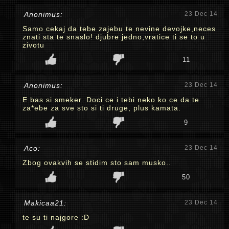
Anonimus:
23 Dec 14
Samo cekaj da tebe zajebu te nevine devojke,neces
znati sta te snaslo! djubre jedno,vratice ti se to u
zivotu
11
Anonimus:
23 Dec 14
E bas si smeker. Doci ce i tebi neko ko ce da te
za*ebe za sve sto si ti druge, plus kamata.
9
Aco:
23 Dec 14
Zbog ovakvih se stidim sto sam musko..
50
Makicaa21:
23 Dec 14
te su ti najgore :D