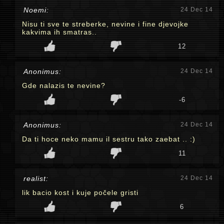
Noemi:
24 Dec 14
Nisu ti sve te streberke, nevine i fine djevojke
kakvima ih smatras..
12
Anonimus:
24 Dec 14
Gde nalazis te nevine?
-6
Anonimus:
24 Dec 14
Da ti hoce neko mamu il sestru tako zaebat .. :)
11
realist:
24 Dec 14
lik bacio kost i kuje počele gristi
6