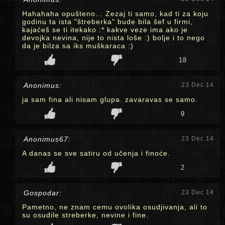
Hahahaha opušteno... Zezaj ti samo, kad ti za koju
godinu ta ista "štreberka" bude bila šef u firmi,
kajaćeš se ti itekako :* kakve veze ima ako je
devojka nevina, nije to nista loše :) bolje i to nego
da je bilza sa iks muškaraca :)
18
Anonimus:
23 Dec 14
ja sam fina ali nisam glupa. zavaravas se samo.
9
Anonimus67:
23 Dec 14
A danas se sve satiru od učenja i finoće.
2
Gospodar:
23 Dec 14
Pametno, ne znam cemu ovolika osudjivanja, ali to
su osudile streberke, nevine i fine.