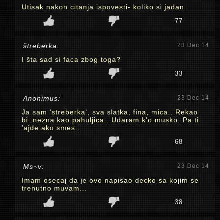
Utisak nakon citanja ispovesti- koliko si jadan.
77
štreberka:
23 Dec 14
I šta sad si faca zbog toga?
33
Anonimus:
23 Dec 14
Ja sam 'streberka', sva slatka, fina, mica.. Rekao
bi: nezna kao pahuljica.. Udaram k'o musko. Pa ti
'ajde ako smes..
68
Ms~v:
23 Dec 14
Imam osecaj da je ovo napisao decko sa kojim se
trenutno muvam...
38