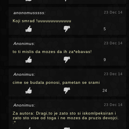
anonomusssss:
23 Dec 14
Koji smrad !uuuuuuuuuuuuu
5
Anonimus:
23 Dec 14
to ti mislis da mozes da ih za*ebavas!
9
Anonimus:
23 Dec 14
cime se budala ponosi, pametan se srami
24
Anonimus:
23 Dec 14
Za autora: Dragi,to je zato sto si iskomlpeksiran i
zato sto vise od toga i ne mozes da pruzis devojci.
:*