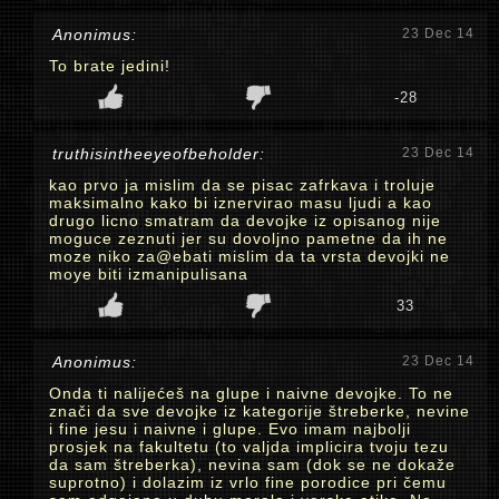
Anonimus:
23 Dec 14
To brate jedini!
-28
truthisintheeyeofbeholder:
23 Dec 14
kao prvo ja mislim da se pisac zafrkava i troluje
maksimalno kako bi iznervirao masu ljudi a kao
drugo licno smatram da devojke iz opisanog nije
moguce zeznuti jer su dovoljno pametne da ih ne
moze niko za@ebati mislim da ta vrsta devojki ne
moye biti izmanipulisana
33
Anonimus:
23 Dec 14
Onda ti nalijećeš na glupe i naivne devojke. To ne
znači da sve devojke iz kategorije štreberke, nevine
i fine jesu i naivne i glupe. Evo imam najbolji
prosjek na fakultetu (to valjda implicira tvoju tezu
da sam štreberka), nevina sam (dok se ne dokaže
suprotno) i dolazim iz vrlo fine porodice pri čemu