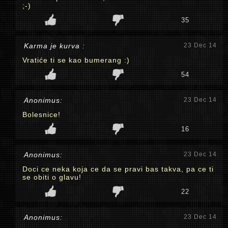
;-)
35
Karma je kurva :
23 Dec 14
Vratiće ti se kao bumerang :)
54
Anonimus:
23 Dec 14
Bolesnice!
16
Anonimus:
23 Dec 14
Doci ce neka koja ce da se pravi bas takva, pa ce ti
se obiti o glavu!
22
Anonimus:
23 Dec 14