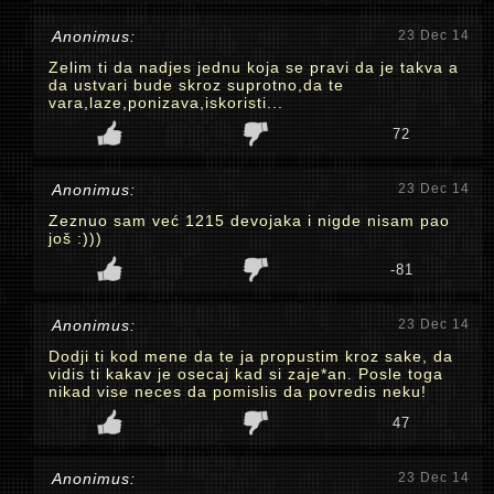
Anonimus:
23 Dec 14
Zelim ti da nadjes jednu koja se pravi da je takva a
da ustvari bude skroz suprotno,da te
vara,laze,ponizava,iskoristi...
72
Anonimus:
23 Dec 14
Zeznuo sam već 1215 devojaka i nigde nisam pao
još :)))
-81
Anonimus:
23 Dec 14
Dodji ti kod mene da te ja propustim kroz sake, da
vidis ti kakav je osecaj kad si zaje*an. Posle toga
nikad vise neces da pomislis da povredis neku!
47
Anonimus:
23 Dec 14