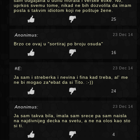
sam odgajana u duhu morala i verske etike. No,
uprkos svemu tome, nikad ne bih dozvolila da imam
posla s takvim idiotom koji ne poštuje žene.
25
Anonimus:
23 Dec 14
Brzo ce ovaj u "sortiraj po broju osuda"
16
#E:
23 Dec 14
Ja sam i streberka i nevina i fina kad treba, al' me
ne bi mogao za*ebat da si Tito. :-))
24
Anonimus:
23 Dec 14
Ja sam takva bila, imala sam srece pa sam naisla
na najdivnijeg decka na svetu, a ne na olos kao sto
si ti.
4