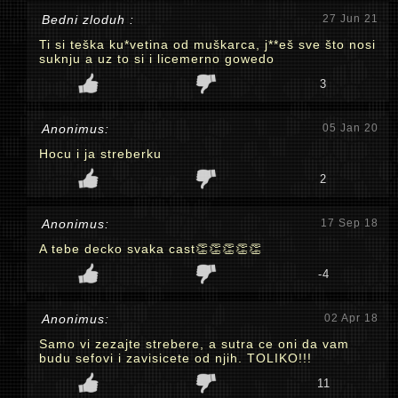
Bedni zloduh :
27 Jun 21
Ti si teška ku*vetina od muškarca, j**eš sve što nosi
suknju a uz to si i licemerno gowedo
3
Anonimus:
05 Jan 20
Hocu i ja streberku
2
Anonimus:
17 Sep 18
A tebe decko svaka cast👏👏👏👏👏
-4
Anonimus:
02 Apr 18
Samo vi zezajte strebere, a sutra ce oni da vam
budu sefovi i zavisicete od njih. TOLIKO!!!
11