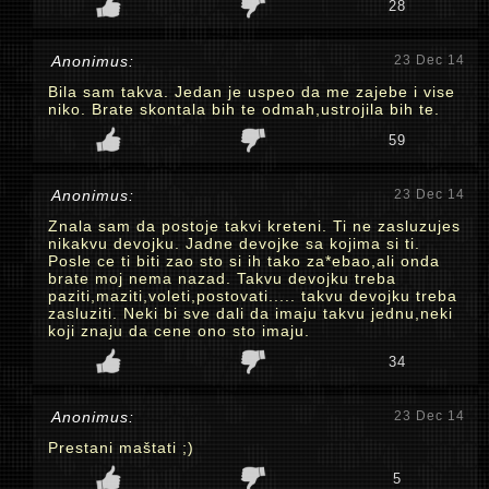
28
Anonimus:
23 Dec 14
Bila sam takva. Jedan je uspeo da me zajebe i vise
niko. Brate skontala bih te odmah,ustrojila bih te.
59
Anonimus:
23 Dec 14
Znala sam da postoje takvi kreteni. Ti ne zasluzujes
nikakvu devojku. Jadne devojke sa kojima si ti.
Posle ce ti biti zao sto si ih tako za*ebao,ali onda
brate moj nema nazad. Takvu devojku treba
paziti,maziti,voleti,postovati..... takvu devojku treba
zasluziti. Neki bi sve dali da imaju takvu jednu,neki
koji znaju da cene ono sto imaju.
34
Anonimus:
23 Dec 14
Prestani maštati ;)
5