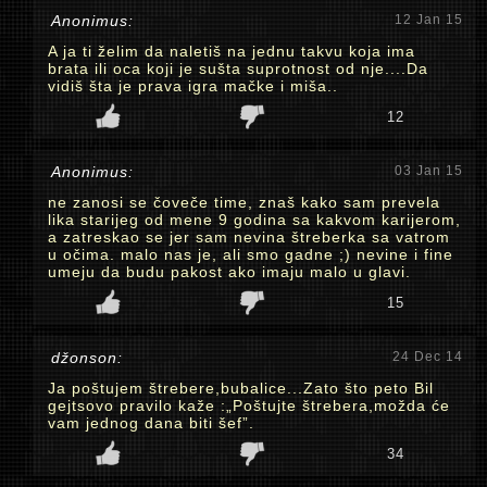
Anonimus:
12 Jan 15
A ja ti želim da naletiš na jednu takvu koja ima
brata ili oca koji je sušta suprotnost od nje....Da
vidiš šta je prava igra mačke i miša..
12
Anonimus:
03 Jan 15
ne zanosi se čoveče time, znaš kako sam prevela
lika starijeg od mene 9 godina sa kakvom karijerom,
a zatreskao se jer sam nevina štreberka sa vatrom
u očima. malo nas je, ali smo gadne ;) nevine i fine
umeju da budu pakost ako imaju malo u glavi.
15
džonson:
24 Dec 14
Ja poštujem štrebere,bubalice...Zato što peto Bil
gejtsovo pravilo kaže :„Poštujte štrebera,možda će
vam jednog dana biti šef”.
34