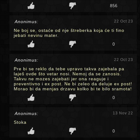
856
Anonimus:
22 Oct 23
Ne boj se, ostaće od nje štreberka koja će ti fino
jebati nevinu mater.
0
Anonimus:
22 Oct 23
Pre bi se reklo da tebe upravo takva zajebala pa
laješ ovde što vetar nosi. Nemoj da se zanosis.
Takvu ne mozes zajebati jer ona reaguje i
preventivno i ex post. Ne bi zeleo da deluje ex post!
Morao bi da menjas drzavu kolko bi te bilo sramota!
0
Anonimus:
13 Nov 22
Stoka
0