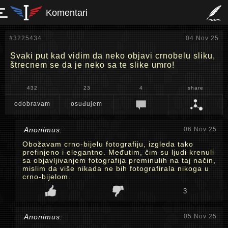
Komentari
#3225434
04 Nov 25
Svaki put kad vidim da neko objavi crnobelu sliku,
štrecnem se da je neko sa te slike umro!
432
23
4
share
odobravam
osuđujem
Anonimus:
06 Nov 25
Obožavam crno-bijelu fotografiju, izgleda tako
prefinjeno i elegantno. Međutim, čim su ljudi krenuli
sa objavljivanjem fotografija preminulih na taj način,
mislim da više nikada ne bih fotografirala nikoga u
crno-bijelom.
3
Anonimus:
05 Nov 25