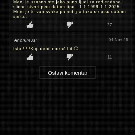
Meni je uzasno sto jako puno ljudi za rodjendane i
slicne stvari pisu datum tipa : 1.1.1999-1.1.2025.
Meni je to van svake pameti,pa tako se pisu datumi
smrti..
27
Anonimus:
04 Nov 25
Isto!!!!!!Koji debil moraš biti🙄
11
Ostavi komentar