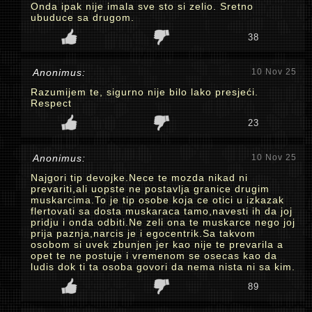
Onda ipak nije imala sve sto si zelio. Sretno
ubuduce sa drugom.
38
Anonimus:
10 Nov 25
Razumijem te, sigurno nije bilo lako presjeći.
Respect
23
Anonimus:
10 Nov 25
Najgori tip devojke.Nece te mozda nikad ni
prevariti,ali uopste ne postavlja granice drugim
muskarcima.To je tip osobe koja ce otici u izkazak
flertovati sa dosta muskaraca tamo,navesti ih da joj
pridju i onda odbiti.Ne zeli ona te muskarce nego joj
prija paznja,narcis je i egocentrik.Sa takvom
osobom si uvek zbunjen jer kao nije te prevarila a
opet te ne postuje i vremenom se osecas kao da
ludis dok ti ta osoba govori da nema nista ni sa kim.
89