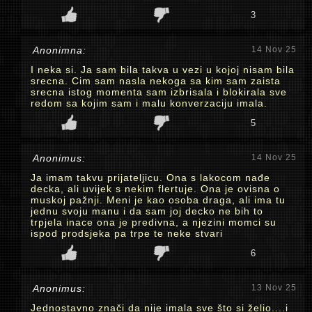
3
Anonimna:
14 Nov 25
I neka si. Ja sam bila takva u vezi u kojoj nisam bila
srecna. Cim sam nasla nekoga sa kim sam zaista
srecna istog momenta sam izbrisala i blokirala sve
redom sa kojim sam i malu konverzaciju imala.
5
Anonimus:
14 Nov 25
Ja imam takvu prijateljicu. Ona s lakocom nađe
decka, ali uvijek s nekim flertuje. Ona je ovisna o
muskoj pažnji. Meni je kao osoba draga, ali ima tu
jednu svoju manu i da sam joj decko ne bih to
trpjela inace ona je predivna, a njezini momci su
ispod prodsjeka pa trpe te neke stvari
6
Anonimus:
13 Nov 25
Jednostavno znači da nije imala sve što si želio....i