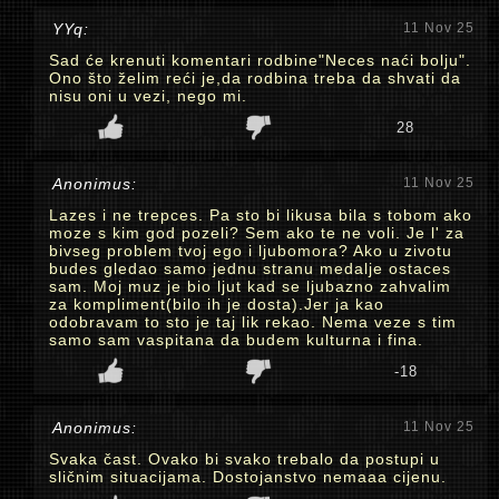
YYq:
11 Nov 25
Sad će krenuti komentari rodbine"Neces naći bolju".
Ono što želim reći je,da rodbina treba da shvati da
nisu oni u vezi, nego mi.
28
Anonimus:
11 Nov 25
Lazes i ne trepces. Pa sto bi likusa bila s tobom ako
moze s kim god pozeli? Sem ako te ne voli. Je l' za
bivseg problem tvoj ego i ljubomora? Ako u zivotu
budes gledao samo jednu stranu medalje ostaces
sam. Moj muz je bio ljut kad se ljubazno zahvalim
za kompliment(bilo ih je dosta).Jer ja kao
odobravam to sto je taj lik rekao. Nema veze s tim
samo sam vaspitana da budem kulturna i fina.
-18
Anonimus:
11 Nov 25
Svaka čast. Ovako bi svako trebalo da postupi u
sličnim situacijama. Dostojanstvo nemaaa cijenu.