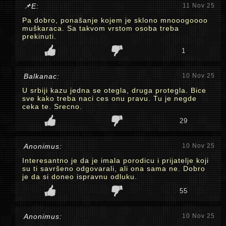
📌E:
11 Nov 25
Pa dobro, ponašanje kojem je sklono mnooogoooo
muškaraca. Sa takvom vrstom osoba treba
prekinuti.
1
Balkanac:
10 Nov 25
U srbiji kazu jedna se otegla, druga protegla. Bice
sve kako treba naci ces onu pravu. Tu je negde
ceka te. Srecno.
29
Anonimus:
10 Nov 25
Interesantno je da je imala porodicu i prijatelje koji
su ti savršeno odgovarali, ali ona sama ne. Dobro
je da si doneo ispravnu odluku.
55
Anonimus:
10 Nov 25