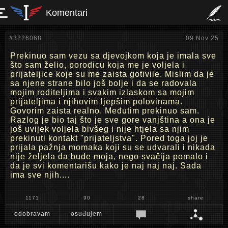
Komentari
#3226068
09 Nov 25
Prekinuo sam vezu sa djevojkom koja je imala sve
što sam želio, porodicu koja me je voljela i
prijateljice koje su me zaista gotivile. Mislim da je
sa njene strane bilo još bolje i da se radovala
mojim roditeljima i svakim izlaskom sa mojim
prijateljima i njihovim ljepšim polovinama.
Govorim zaista realno. Međutim prekinuo sam.
Razlog je bio taj što je sve gore vanjština a ona je
još uvijek voljela bivšeg i nije htjela sa njim
prekinuti kontakt "prijateljstva". Pored toga joj je
prijala pažnja momaka koji su se udvarali i nikada
nije željela da bude moja, nego svačija pomalo i
da je svi komentarišu kako je naj naj naj. Sada
ima sve njih....
1171
90
28
share
odobravam
osuđujem