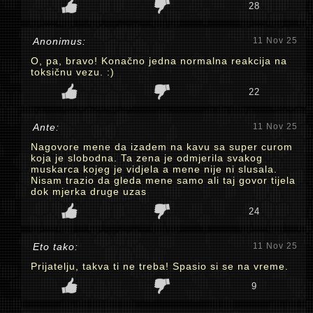
28
Anonimus:
11 Nov 25
O, pa, bravo! Konačno jedna normalna reakcija na
toksičnu vezu. :)
22
Ante:
11 Nov 25
Nagovore mene da izadem na kavu sa super curom
koja je slobodna. Ta zena je odmjerila svakog
muskarca kojeg je vidjela a mene nije ni slusala.
Nisam trazio da gleda mene samo ali taj govor tijela
dok mjerka druge uzas
24
Eto tako:
11 Nov 25
Prijatelju, takva ti ne treba! Spasio si se na vreme.
9