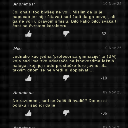
Anonimus:
10 Nov 25
Joj ona ti tog bivšeg ne voli. Mislim da ju je
napucao jer nije čitava i sad žudi da ga osvoji, ali
ga ne voli u pravom smislu. Bilo kako bilo, svaka ti
čast na čvrstom karakteru.
32
Miki:
10 Nov 25
Jednako kao jedna 'profesorica gimnazije' tu (BM)
koja sad ima sve udvarače na ispovestima lažnih
naloga, koji joj nude prostačke fore javno. Sa
takvim dnom se ne vredi ni dopisivati...
-10
Anonimus:
09 Nov 25
Ne razumem, sad se žališ ili hvališ? Doneo si
odluku i sad idi dalje.
-36
Anonimus:
09 Nov 25