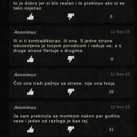
to je dobro jer si bio realan i to prekinuo ako si se
tako osjećao
8
Anonimus:
11 Nov 25
Ili si ti kontradiktoran, ili ona. S jedne strane
odusevljena je tvojom porodicom i raduje se, a s
druge strane flertuje s drugima.
-9
Anonimus:
11 Nov 25
Čim ona traži pažnju sa strane, nije ona tvoja.
39
Anonimus:
11 Nov 25
Ja sam prekinula sa momkom nakon par godina
veze i jedan od razloga je bas taj.
31