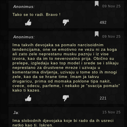
Anonimus:
09 Nov 25
Tako se to radi. Bravo !
492
Anonimus:
09 Nov 25
Ima takvih devojaka sa pomalo narcisoidnim
tendencijama, one se emotivno ne vezu ni za koga
ali zato zele neprestanu musku paznju i iz vise
izvora, kao da im to neverovatno prija. Obično su
prelepe, izgledaju kao top model i srede se i slikaju
neprestano za drustvene mreze i uzivaju u
komentarima divljenja, uzivaju u tome sto ih mnogi
zele, kao da se hrane time. Imam ja takvu
drugaricu, prima od momaka poklone tipa nakit,
cvece, odecu, parfeme, i nekako je “svacija pomalo”
kako ti kazes.
221
Ja:
15 Nov 25
Ima slobodnih djevojaka koje bi rado da ih usreci
netko kao ti. Iskren.