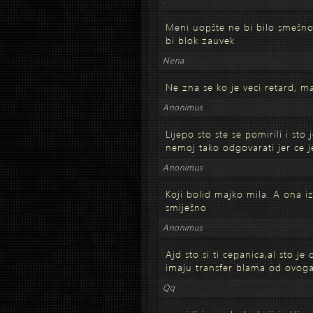
.
Meni uopšte ne bi bilo smešno
bi blok zauvek
Nena
Ne zna se ko je veci retard, m
Anonimus
Lijepo sto ste se pomirili i sto
nemoj tako odgovarati jer ce j
Anonimus
Koji bolid majko mila. A ona iz
smiješno
Anonimus
Ajd sto si ti cepanica,al sto je 
imaju transfer blama od ovoga,
Qq