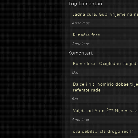
Top komentari:
Jadna cura. Gubi vrijeme na n
Anonimus
Klinačke fore
Anonimus
Komentari:
Pomirili se.. Očigledno ste je
O.o
Da se i nisi pomirio dobae ti j
referate rade
Bro
Valjda od A do Ž?? Nije ni važ
Anonimus
dva debila... šta drugo reći!?