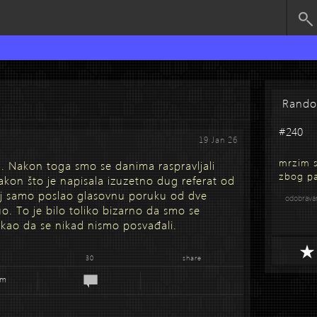
Rand
#240
19 Jan 26
mrzim s
 Nakon toga smo se danima raspravljali
zbog pa
kon što je napisala izuzetno dug referat od
joj samo poslao glasovnu poruku od dve
odobrav
. To je bilo toliko bizarno da smo se
 kao da se nikad nismo posvađali.
30
share
em