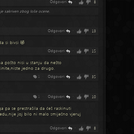
Odgovori
·
8
je sakriven zbog loše ocene.
Odgovori
·
13
a si bivsi 🤣
Odgovori
·
15
na pošto nisi u stanju da nešto
inite,niste jedno za drugo.
1 ·
Odgovori
·
35
1 ·
Odgovori
·
10
ga pa se prestrašila da ćeš raskinuti
du,nije joj bilo ni malo smiješno vjeruj
Odgovori
·
8