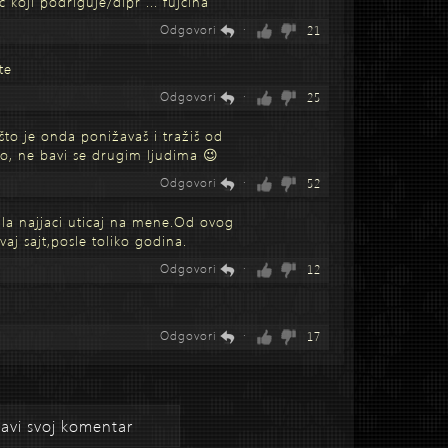
c koji podriguje/dipr ... fujcina
Odgovori
·
21
te
Odgovori
·
25
što je onda ponižavaš i tražiš od
sno, ne bavi se drugim ljudima 😉
Odgovori
·
52
ala najjaci uticaj na mene.Od ovog
vaj sajt,posle toliko godina.
Odgovori
·
12
Odgovori
·
17
avi svoj komentar