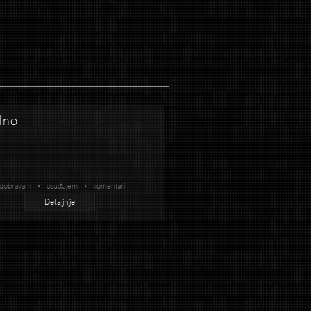
lno
dobravam • osuđujem • komentari
Detaljnije