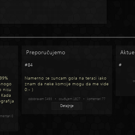
Preporučujemo
Aktue
#84
#
 99%
Namerno se suncam gola na terasi iako
o
 mnogo
znam da neke komsije mogu da me vide
o nisu
0:- )
. Kada
odobravam 5493 • osuđujem 1827 • komentari 77
grafija
Detaljnije
entari 0