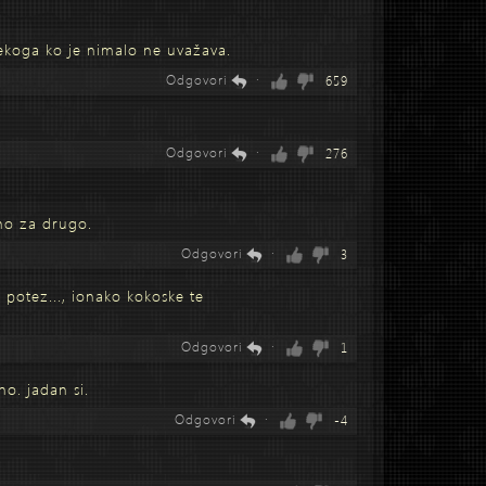
ekoga ko je nimalo ne uvažava.
Odgovori
·
659
Odgovori
·
276
dno za drugo.
Odgovori
·
3
e potez..., ionako kokoske te
Odgovori
·
1
no. jadan si.
Odgovori
·
-4