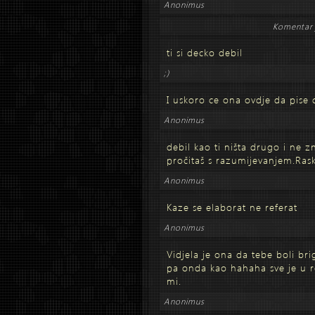
Anonimus
Komentar 
ti si decko debil
;)
I uskoro ce ona ovdje da pise d
Anonimus
debil kao ti ništa drugo i ne z
pročitaš s razumijevanjem.Rask
Anonimus
Kaze se elaborat ne referat
Anonimus
Vidjela je ona da tebe boli bri
pa onda kao hahaha sve je u re
mi.
Anonimus