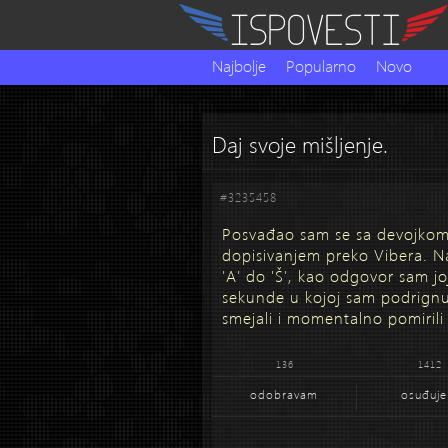
Najbolje
Popularno
Novo
Daj svoje mišljenje.
#3235458
Posvađao sam se sa devojkom.
dopisivanjem preko Vibera. Na
'A' do 'Š', kao odgovor sam 
sekunde u kojoj sam podrignuo
smejali i momentalno pomirili
136
1412
odobravam
osuđuj