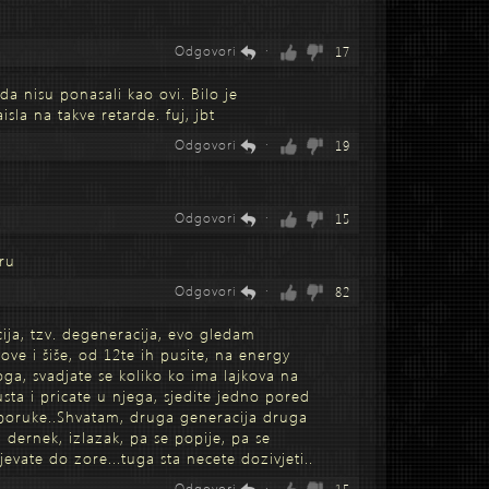
Odgovori
·
17
ada nisu ponasali kao ovi. Bilo je
sla na takve retarde. fuj, jbt
Odgovori
·
19
Odgovori
·
15
iru
Odgovori
·
82
cija, tzv. degeneracija, evo gledam
ove i šiše, od 12te ih pusite, na energy
oga, svadjate se koliko ko ima lajkova na
 usta i pricate u njega, sjedite jedno pored
poruke..Shvatam, druga generacija druga
, dernek, izlazak, pa se popije, pa se
evate do zore...tuga sta necete dozivjeti..
Odgovori
·