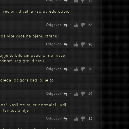
15
 ,već bih shvatila kao uvredu dobio
Odgovori
·
68
ada vise vuce na njenu stranu!
Odgovori
·
90
 joj je to bilo simpaticno, no inace
ednom kap preliti casu
Odgovori
·
30
gleda još gora kad joj je to
Odgovori
·
49
ona! Nasli ste se,jer normalni ljudi
 tzv susramlje.
Odgovori
·
32