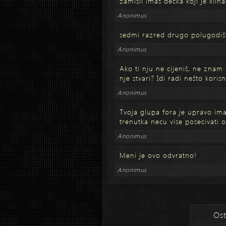
zamisli imas decka koji je klina
Anonimus
sedmi razred drugo polugodiš
Anonimus
Ako ti nju ne cijeniš, ne znam 
nje stvari? Idi radi nešto kori
Anonimus
Tvoja glupa fora je upravo im
trenutka necu vise posecivati o
Anonimus
Meni je ovo odvratno!
Anonimus
Ost