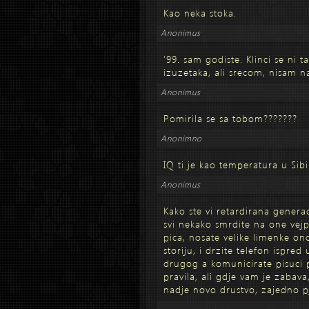
Kao neka stoka.
Anonimus
'99. sam godiste. Klinci se ni t
izuzetaka, ali srecom, nisam nai
Anonimus
Pomirila se sa tobom???????
Anonimno
IQ ti je kao temperatura u Sib
Anonimus
Kako ste vi retardirana genera
svi nekako smrdite na one vejp
pica, nosate velike limenke on
storiju, i drzite telefon ispred
drugog a komunicirate pisuci 
pravila, ali gdje vam je zabava
nadje novo drustvo, zajedno pj