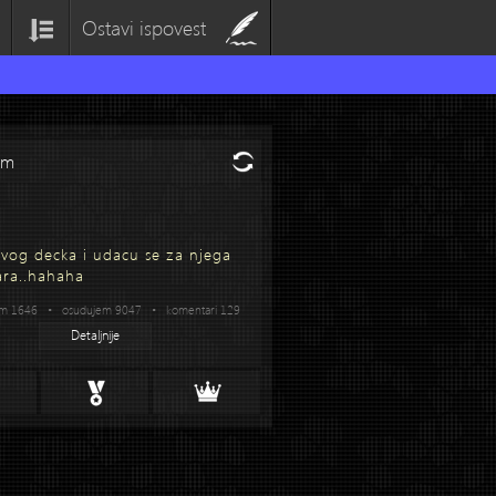
Ostavi ispovest
om
vog decka i udacu se za njega
ra..hahaha
am 1646 • osudujem 9047 • komentari 129
Detaljnije