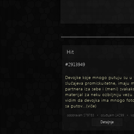
Hit
#2913949
Devojke koje mnogo putuju su u
slučajeva promiskuitetne, imaju
partnera iza sebe i (meni) svakak
materijal za neku ozbiljniju vezu
vidim da devojka ima mnogo foto
sa putov...
(više)
odobravam 579783 • osuđujem 14299 • kom
Detaljnije