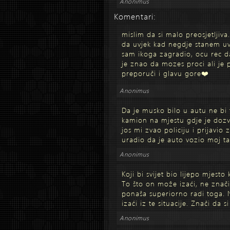
Anonimus
Komentari:
mislim da si malo preosjetljiv
da uvjek kad negdje stanem uv
sam ikoga zagradio, ocu rec da 
je znao da mozes proci ali je 
preporuči i glavu gore❤️
Anonimus
Da je musko bilo u autu ne bi 
kamion na mjestu gdje je dozv
jos mi zvao policiju i prijavio 
uradio da je auto vozio moj ta
Anonimus
Koji bi svijet bio lijepo mjesto 
To što on može izaći, ne znač
ponaša superiorno radi toga. N
izaći iz te situacije. Znači da 
Anonimus