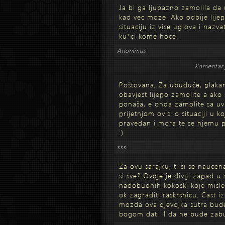
Ja bi ga ljubazno zamolila da 
kad vec moze. Ako odbije lijepo
situaciju iz vise uglova i nazva
ku*ci kome hoce.
Anonimus
Komentar 
Poštovana, Za ubuduće, plaka
obavjest lijepo zamolite a ako
ponaša, e onda zamolite sa 
prijetnjom ovisi o situaciji u ko
pravedan i mora te se njemu pri
:)
sss
Za ovu sarajku, ti si se naucen
si sve? Ovdje je divlji zapad u
nadobudnih kokoski koje misle
ok zagraditi raskrsnicu. Cast i
mozda ova djevojka sutra bude 
bogom dati. I da ne bude zab