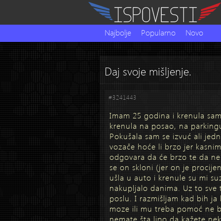
Najbolje
Popularno
Novo
Daj svoje mišljenje.
#3241443
Imam 25 godina i krenula sam 
krenula na posao, na parking
Pokušala sam se izvuć ali jedn
vozače hoće li brzo jer kasni
odgovara da će brzo te da ne 
se on skloni (jer on je proci
ušla u auto i krenule su mi 
nakupljalo danima. Uz to sve 
poslu. I razmišljam kad bih ja 
moze ili mu treba pomoć ne bi
nemate šta lipo da kažete nek