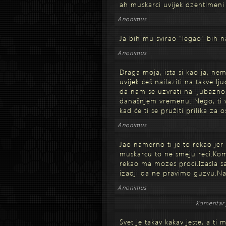
ah muskarci uvijek dzentlmeni
Anonimus
Ja bih mu svirao “legao” bih n
Anonimus
Draga moja, ista si kao ja, nem
uvijek ćeš nailaziti na takve l
da nam se uzvrati na ljubaznos
današnjem vremenu. Nego, ti vo
kad će ti se pružiti prilika za 
Anonimus
Jao namerno ti je to rekao jer 
muskarcu to ne smeju reci.Kom
rekao ma mozes proci.Izasla sa
izadji da ne pravimo guzvu.N
Anonimus
Komentar 
Svet je takav kakav jeste, a ti