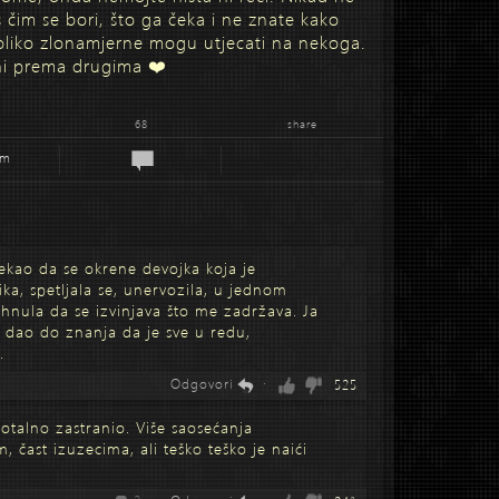
s čim se bori, što ga čeka i ne znate kako
 toliko zlonamjerne mogu utjecati na nekoga.
ni prema drugima ❤️
68
share
em
ekao da se okrene devojka koja je
ka, spetljala se, unervozila, u jednom
hnula da se izvinjava što me zadržava. Ja
 dao do znanja da je sve u redu,
.
Odgovori
·
525
totalno zastranio. Više saosećanja
 čast izuzecima, ali teško teško je naići