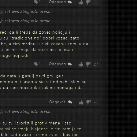
2 ·
Odgovori
·
11
je sakriven zbog loše ocene.
je sakriven zbog loše ocene.
 reci da li treba da zoves policiju ili
u su "tradicionalno" dobri vozaci zato
sebe, a cim mrdnu u civilizovanu zemlju da
 jer ne znaju da voze bez bijesa i
i nego popizdi!
1 ·
Odgovori
·
27
da gata u pasulj da ti prvi put
rujem da bi izasao u susret odmah. Meni su
la da sam pocetnik i cak mi pomagali da
Odgovori
·
-1
je sakriven zbog loše ocene.
 su svi iskoristili protiv mene i sad
a svi se smeju.Najgore je sto sam ja to
 bilo sad ovako.Iskreno zvucis bas kao