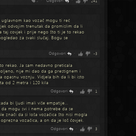
2 ·
Odgovori
·
241
a. uglavnom kao vozač mogu ti reć
jek odvojim trenutak da promislim da li
taj covjek i prije nego što ti je to rekao
pogledao za svaki slučaj. Bogu se
Odgovori
·
-3
to rekao. Ja sam nedavno preticala
oljeno, nije mi dao da ga prestignem i
za opasnu voznju. Vidjela bih da li bi isto
ta od 2 metra i 120 kila
Odgovori
·
1
kada bi ljudi imali više empatije...
i da mogu svi i nema potrebe da se
e znači da si loša vozačica što nisi mogla
si oprezna vozačica, a on da je loš čovjek.
Odgovori
·
3