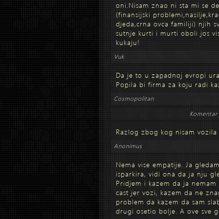
oni.Nisam znao ni sta mi se de
(finansijski problemi,nasilje,k
djeda,crna ovca familiji) njih 
sutnje kurti i murti oboli jos v
kukaju!
Vuk
Da je to u zapadnoj evropi ura
Popila bi firma za koju radi 
Cosmopolitan
Komentar 
Razlog zbog kog nisam vozila
Anonimus
Nema vise empatije. Ja gledam
isparkira, vidi ona da ja nju g
Pridjem i kazem da ja nemam p
cast jer vozi, kazem da ne znam
problem da kazem da sam slaba
drugi osetio bolje. A ove sve g