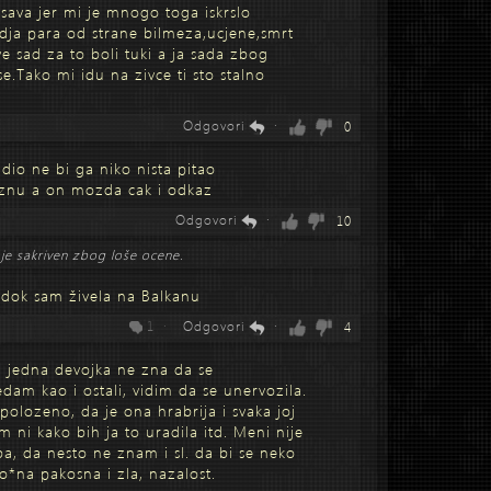
sava jer mi je mnogo toga iskrslo
radja para od strane bilmeza,ucjene,smrt
sve sad za to boli tuki a ja sada zbog
ise.Tako mi idu na zivce ti sto stalno
Odgovori
·
0
dio ne bi ga niko nista pitao
kaznu a on mozda cak i odkaz
Odgovori
·
10
je sakriven zbog loše ocene.
 dok sam živela na Balkanu
1 ·
Odgovori
·
4
 jedna devojka ne zna da se
ledam kao i ostali, vidim da se unervozila.
olozeno, da je ona hrabrija i svaka joj
 ni kako bih ja to uradila itd. Meni nije
, da nesto ne znam i sl. da bi se neko
o*na pakosna i zla, nazalost.