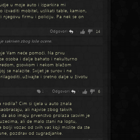
udje u moje auto i isparkira mi
 izvaditi mobitel, uslikati table, kamion,
ti njegovu firmu i policiju. Pa nek se on
Odgovori
·
14
je sakriven zbog loše ocene.
nje Vam neće pomoći. Na prvu
 se osoba i dalje bahato i nekulturno
uvredom, psovkom i nekom blažom
joj se nalazite. Svijet je surov i ne
lagoditi..uživajte i sretno dalje u životu
1 ·
Odgovori
·
6
a rodila? Cim si sjela u auto znala
 saobracaju, ali najvise zbog takvih
 da ako imaju prvenstvo prolaza sasvim je
zuzecima, ali de malo stani na loptu,
bolji vozac od svih vas koji mislite da ste
une, pozdrav od sugradjanke.