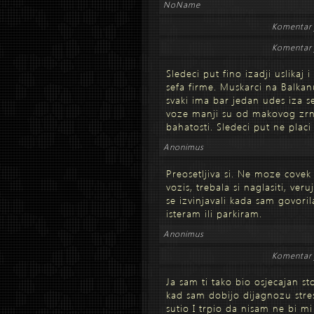
NoName
Komentar 
Komentar 
Sledeci put fino izadji uslikaj i
sefa firme. Muskarci na Balkan
svaki ima bar jedan udes iza 
voze manji su od makovog zrna
bahatosti. Sledeci put ne plac
Anonimus
Preosetljiva si. Ne moze covek 
vozis, trebala si naglasiti, ve
se izvinjavali kada sam govori
isteram ili parkiram.
Anonimus
Komentar 
Ja sam ti tako bio osjecajan sto
kad sam dobijo dijagnozu stres
sutio I trpio da nisam ne bi mi