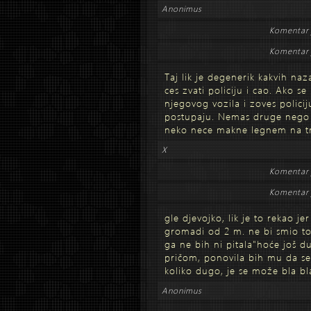
Anonimus
Komentar 
Komentar 
Taj lik je degenerik kakvih naz
ces zvati policiju i cao. Ako se
njegovog vozila i zoves polici
postupaju. Nemas druge nego 
neko nece makne legnem na tr
X
Komentar 
Komentar 
gle djevojko, lik je to rekao j
gromadi od 2 m. ne bi smio to 
ga ne bih ni pitala"hoće još 
pričom, ponovila bih mu da se
koliko dugo, je se može bla bl
Anonimus