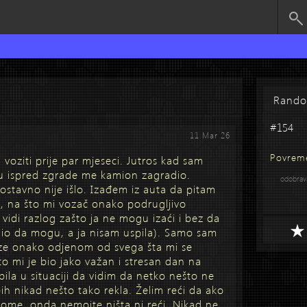
Rand
#154
11 Mar 26
Povrem
voziti prije par mjeseci. Jutros kad sam
u ispred zgrade me kamion zagradio.
odobra
ostavno nije išlo. Izađem iz auta da pitam
m, na što mi vozač onako podrugljivo
vidi razlog zašto ja ne mogu izaći i bez da
jenio da mogu, a ja nisam uspila). Samo sam
suze onako odjenom od svega šta mi se
to mi je bio jako važan i stresan dan na
bila u situaciji da vidim da netko nešto ne
h nikad nešto tako rekla. Želim reći da ako
ome, onda nemojte ništa ni reći. Nikad ne