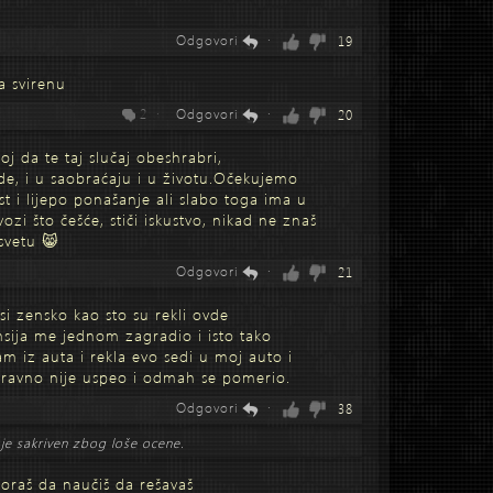
Odgovori
·
19
a svirenu
2 ·
Odgovori
·
20
oj da te taj slučaj obeshrabri,
jude, i u saobraćaju i u životu.Očekujemo
t i lijepo ponašanje ali slabo toga ima u
zi što češće, stiči iskustvo, nikad ne znaš
osvetu 😸
Odgovori
·
21
si zensko kao sto su rekli ovde
sija me jednom zagradio i isto tako
m iz auta i rekla evo sedi u moj auto i
aravno nije uspeo i odmah se pomerio.
Odgovori
·
38
je sakriven zbog loše ocene.
 moraš da naučiš da rešavaš