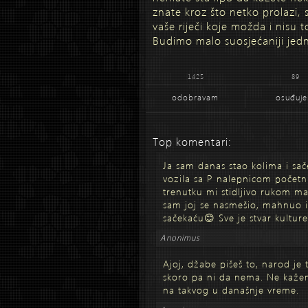
znate kroz što netko prolazi, 
vaše riječi koje možda i nisu
Budimo malo suosjećaniji jed
1425
89
odobravam
osuđuj
Top komentari:
Ja sam danas stao kolima i sač
vozila sa P nalepnicom početni
trenutku mi stidljivo rukom ma
sam joj se nasmešio, mahnuo i
sačekaću😊 Sve je stvar kulture
Anonimus
Ajoj, džabe pišeš to, narod je 
skoro pa ni da nema. Ne kažem,
na takvog u današnje vreme.