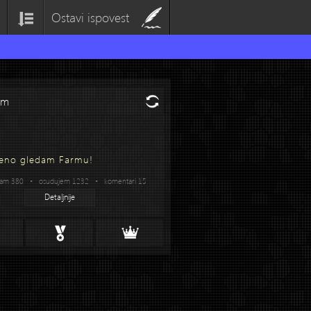
Ostavi ispovest
om
eno gledam Farmu!
vam 380 • osudujem 1232 • komentari 15
Detaljnije