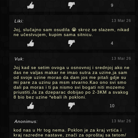
9
Liki:
13 Mar 26
Joj, slučajno sam osudila 😭 skroz se slazem, nikad
ne učestvujem, kupim sama sitnicu.
4
Vuk:
13 Mar 26
Joj kad se setim ovoga u osnovnoj i srednjoj ako ne
das ne valjas makar ne imao sutra za uzine,ja sam
od svoje uzine morao da dam jos me pitali gdje su
mi pare za uzinu pa msm stvarno.Kao ono svi smo
dali pa moras i ti pa nismo svi bogati niti mozemo
priustiti.Ja za dzeparac dobijao po 2-3KM a svakog
8 bio bez uzine *ebali ih pokloni.
10
Anonimus:
13 Mar 26
kod nas u Hr tog nema. Poklon je za kraj vrtića i
kraj razredne nastave, znači za oproštaj sa tetom/