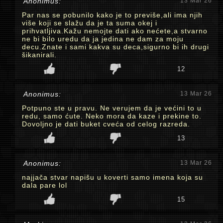
Anonimus:
13 Mar 26
Par nas se pobunilo kako je to previše,ali ima njih
više koji se slažu da je ta suma okej i
prihvatljiva.Kažu nemojte dati ako nećete,a stvarno
ne bi bilo uredu da ja jedina ne dam za moju
decu.Znate i sami kakva su deca,sigurno bi ih drugi
šikanirali.
12
Anonimus:
13 Mar 26
Potpuno ste u pravu. Ne verujem da je većini to u
redu, samo ćute. Neko mora da kaze i prekine to.
Dovoljno je dati buket cveća od celog razreda.
13
Anonimus:
13 Mar 26
najjača stvar napišu u koverti samo imena koja su
dala pare lol
15