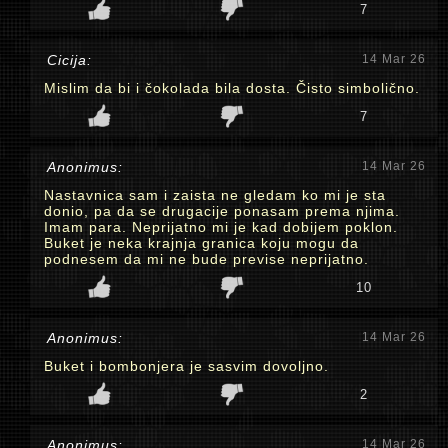
7
Cicija:
14 Mar 26
Mislim da bi i čokolada bila dosta. Čisto simbolično.
7
Anonimus:
14 Mar 26
Nastavnica sam i zaista ne gledam ko mi je sta
donio, pa da se drugacije ponasam prema njima.
Imam para. Neprijatno mi je kad dobijem poklon.
Buket je neka krajnja granica koju mogu da
podnesem da mi ne bude previse neprijatno.
10
Anonimus:
14 Mar 26
Buket i bombonjera je sasvim dovoljno.
2
Anonimus:
14 Mar 26