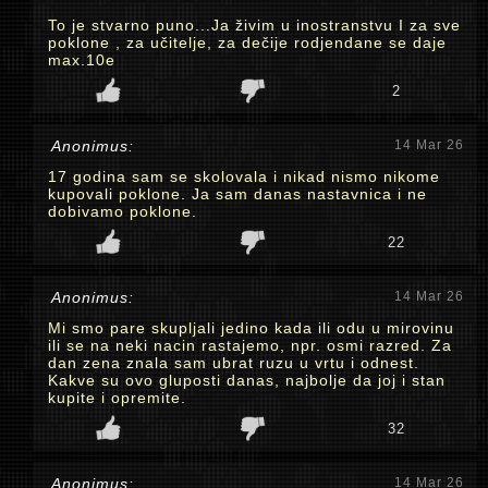
To je stvarno puno...Ja živim u inostranstvu I za sve
poklone , za učitelje, za dečije rodjendane se daje
max.10e
2
Anonimus:
14 Mar 26
17 godina sam se skolovala i nikad nismo nikome
kupovali poklone. Ja sam danas nastavnica i ne
dobivamo poklone.
22
Anonimus:
14 Mar 26
Mi smo pare skupljali jedino kada ili odu u mirovinu
ili se na neki nacin rastajemo, npr. osmi razred. Za
dan zena znala sam ubrat ruzu u vrtu i odnest.
Kakve su ovo gluposti danas, najbolje da joj i stan
kupite i opremite.
32
Anonimus:
14 Mar 26