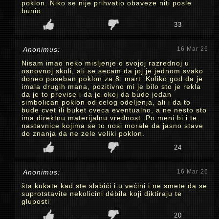
poklon. Niko se nije prihvatio obaveze niti posle
bunio.
33
Anonimus:
16 Mar 26
Nisam imao neko misljenje o svojoj razrednoj u
osnovnoj skoli, ali se secam da joj je jednom svako
doneo poseban poklon za 8. mart. Koliko god da je
imala drugih mana, pozitivno mi je bilo sto je rekla
da je to previse i da je okej da bude jedan
simbolican poklon od celog odeljenja, ali i da to
bude cvet ili buket cveca eventualno, a ne nesto sto
ima direktnu materijalnu vrednost. Po meni bi i te
nastavnice kojima se to nosi morale da jasno stave
do znanja da ne zele veliki poklon.
24
Anonimus:
16 Mar 26
šta kukate kad ste slabići i u većini i ne smete da se
suprotstavite nekolicini débila koji diktiraju te
gluposti
20