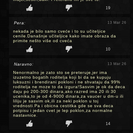
19
Pera:
13 Mar 26
nekada je bilo samo cveće i to su učiteljice
cenile.Današnje učiteljice kako imate obraza da
primite nešto više od cveća
10
Naravno:
13 Mar 26
Nenormalno je zato sto se preteruje,jer ima
izuzetno bogatih roditelja koji bi da se kupuju
luksuzni i brendirani pokloni i ne shvataju da 99%
roditelja ne moze to da izgura!Sasvim je ok da deca
daju po 200-300 dinara,ako razred ima 20 ili 30
ucenika,to je od 4-9000 dinara,za vaucer u dm-u ili
liliju je sasvim ok,ili za neki poklon u toj
vrednosti.Pa i obicna cestitka gde se sva deca
potpisu i jedan cvet je lep poklon,za normalne
nastavnice.
14