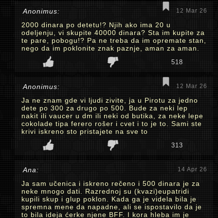
Anonimus:
12 Mar 26
2000 dinara po detetu!? Njih ako ima 20 u
odeljenju, vi skupite 40000 dinara? Sta im kupite za
te pare, pobogu!? Pa ne treba da im opremate stan,
nego da im poklonite znak paznje, aman za aman.
518
Anonimus:
12 Mar 26
Ja ne znam gde vi ljudi zivite, ja u Pirotu za jedno
dete po 300 za drugo po 500. Bude za neki lep
nakit ili vaucer u dm ili neki od butika, za neke lepe
cokolade tipa ferero rošer i cvet i to je to. Sami ste
krivi iskreno sto pristajete na sve to
313
Ana:
14 Apr 26
Ja sam učenica i iskreno rečeno i 500 dinara je za
neke mnogo dati. Razrednoj su (kvazi)eupatridi
kupili skup i glup poklon. Kada ga je videla bila je
spremna mene da napadne, ali se ispostavilo da je
to bila ideja ćerke njene BFF. I kora hleba im je