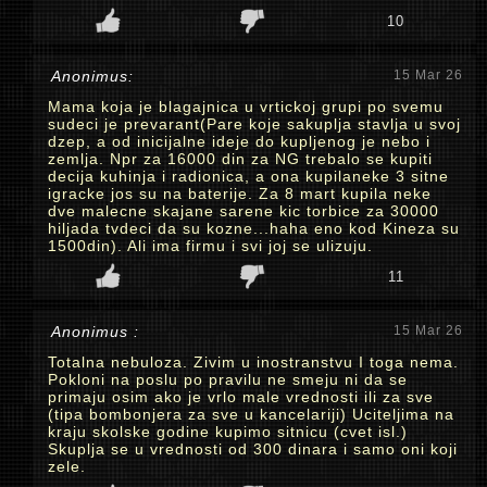
10
Anonimus:
15 Mar 26
Mama koja je blagajnica u vrtickoj grupi po svemu
sudeci je prevarant(Pare koje sakuplja stavlja u svoj
dzep, a od inicijalne ideje do kupljenog je nebo i
zemlja. Npr za 16000 din za NG trebalo se kupiti
decija kuhinja i radionica, a ona kupilaneke 3 sitne
igracke jos su na baterije. Za 8 mart kupila neke
dve malecne skajane sarene kic torbice za 30000
hiljada tvdeci da su kozne...haha eno kod Kineza su
1500din). Ali ima firmu i svi joj se ulizuju.
11
Anonimus :
15 Mar 26
Totalna nebuloza. Zivim u inostranstvu I toga nema.
Pokloni na poslu po pravilu ne smeju ni da se
primaju osim ako je vrlo male vrednosti ili za sve
(tipa bombonjera za sve u kancelariji) Uciteljima na
kraju skolske godine kupimo sitnicu (cvet isl.)
Skuplja se u vrednosti od 300 dinara i samo oni koji
zele.