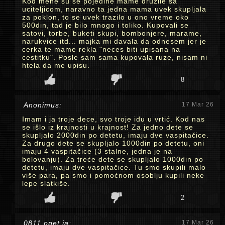
Kod mene su se pojedine mame druzile sa
uciteljicom, naravno ta jedna mama uvek skupljala
za poklon, to se uvek trazilo u ono vreme oko
500din, tad je bilo mnogo i toliko. Kupovali se
satovi, torbe, buketi skupi, bombonjere, marame,
narukvice itd... majka mi davala da odnesem jer je
cerka te mame rekla "neces biti upisana na
cestitku". Posle sam sama kupovala ruze, nisam ni
htela da me upisu.
8
Anonimus:
17 Mar 26
Imam i ja troje dece, svo troje idu u vrtić. Kod nas
se išlo iz krajnosti u krajnost! Za jedno dete se
skupljalo 2000din po detetu, imaju dve vaspitačice.
Za drugo dete se skupljalo 1000din po detetu, oni
imaju 4 vaspitačice (3 stalne, jedna je na
bolovanju). Za treće dete se skupljalo 1000din po
detetu, imaju dve vaspitačice. Tu smo skupili malo
više para, pa smo i pomoćnom osoblju kupili neke
lepe slatkiše.
2
0811 opet ja:
17 Mar 26