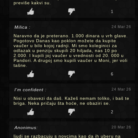
previše kakvi su.
1
Milica :
24 Mar 26
Naravno da je preterano. 1.000 dinara u vrh glave.
Pogotovo Danas kao poklon možete da kupite
vaučer u bilo kojoj radnji. Mi smo koleginici za
odlazak u penziju skupili 20 hiljada, nas 10 po
2.000. I kupili joj vaučer u vrednosti od 20. 000 u
Pandori. A drugoj smo kupili vaučer u Moni, jer voli
tašne.
6
I'm confident :
24 Mar 26
Nisi u obavezi da daš. Kažeš nemam toliko, i baš te
briga. Neka pričaju šta hoće, ne obaziri se.
2
Anonimus:
20 Mar 26
ljudi se razbacuju s novcima kao da ih uberu na