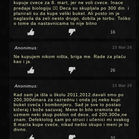
kupuje cvece za 8. mart, jer ne voli cvece. Inace
predaje biologiju 🤦‍♀️ Deca su skupljala po 300 din. i
planirali su da kupe veliki buket. Ali posto im je
naglasila da zeli nesto drugo, dobila je torbu. Toliko
o tome da nastavnicama to nije bitno
16
Anonimus:
15 Mar 26
Ne kupujem nikom ništa, briga me. Rade za plaću
kao i ja.
26
Anonimus:
15 Mar 26
Kad sam ja išla u školu 2011,2012.davali smo po
200,300dinara za razrednu i onda joj neko kupi
buket cveća i bombonjeru. Sad je sve to postao
kičeraj i bože sacuvaj. Mene bi bilo sramota da
uzmem neki skup poklon od dece, od 200,300e,ne
znam. Defektolog sam po struci i učenici mi svakog
8.marta kupe cveće, nikad nešto skupo i meni je to
divno.
32