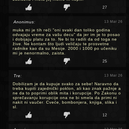
27
Anonimus:
13 Mar 26
muka mi je tih reči "oni svaki dan toliko godina
odvajaju vreme za vašu decu" da jer im je to posao
i dobijaju platu za to. Ne bi to radili da od toga ne
žive. Ne kontam što ljudi veličaju te prosvetne
radnike kao da su Mesije. 2000 i 1000 po učeniku
mi je nenormalno, zaista.
25
Tre:
13 Mar 26
Dobilizam je da kupuje svako za sebe! Naravno da
treba kupiti zajednički poklon, ali kao znak pažnje a
ne da to poprimi oblik mita i korupcije. Po Zakonu o
sprečavanju korupcije ona ne bi smela da primi ni
nakit ni vaučer. Cveće, bombonjera, knjiga, slika i
sl.
12