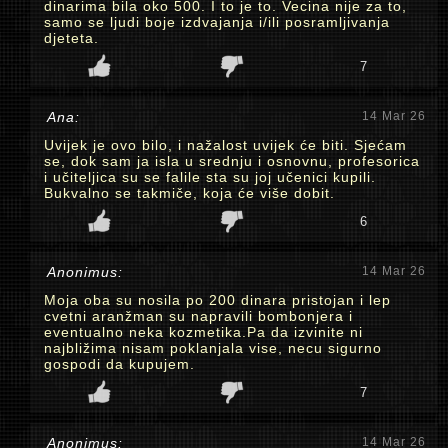
dinarima bila oko 500. I to je to. Vecina nije za to,
samo se ljudi boje izdvajanja i/ili posramljivanja
djeteta.
7
Ana:
14 Mar 26
Uvijek je ovo bilo, i nažalost uvijek će biti. Sjećam
se, dok sam ja isla u srednju i osnovnu, profesorica
i učiteljica su se falile sta su joj učenici kupili.
Bukvalno se takmiče, koja će više dobit.
6
Anonimus:
14 Mar 26
Moja oba su nosila po 200 dinara pristojan i lep
cvetni aranžman su napravili bombonjera i
eventualno neka kozmetika.Pa da izvinite ni
najbližima nisam poklanjala vise, necu sigurno
gospodi da kupujem.
7
Anonimus:
14 Mar 26