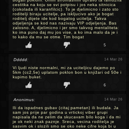
bogati pokloni. Onim siromasnim upravo ta famozna
cestitka na koju se svi potpisu i jos neka sitnicica
(cokolada ili karanfilcic). To je djelimicno i zato sto
roditelji biraju ucitelje, pa iskljucivo ako je bogat
roditelj dijete ide kod bogatog ucitelja. Takva
odjeljenja se kod nas nazivaju VIP odjeljenja. Bas
zalosno. A, djelimicno i jer smo takvog mentaliteta:
ko ima puno daj mu jos vise, a ko ima malo da je i
to kako da mu se otme. Tim bogat
5
Ddddd:
14 Mar 26
Vi ljudi niste normalni, mi za uciteljicu dajemo po
5km (cc2,5e) uplatom poklon bon u knjižari od 50e i
kupimo buket.
6
Anonimus:
14 Mar 26
Ili da ispadnes gubav (citaj:pametan) ili budala. Ja
sam jos prije par godina u vrtickoj viber grupi
napisala da ne zelim da skucavam bilo koga i da mi
je ok neki znak paznje. Sreca, vecina roditelja je
sasvim ok i slozili smo se oko neke cifre koja bi u