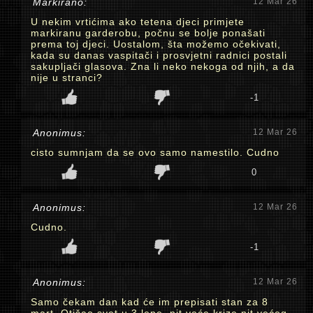
Markirano:
12 Mar 26
U nekim vrtićima ako tetena djeci primjete
markiranu garderobu, počnu se bolje ponašati
prema toj djeci. Uostalom, šta možemo očekivati,
kada su danas vaspitači i prosvjetni radnici postali
sakupljači glasova. Zna li neko nekoga od njih, a da
nije u stranci?
-1
Anonimus:
12 Mar 26
cisto sumnjam da se ovo samo namestilo. Cudno
0
Anonimus:
12 Mar 26
Cudno.
-1
Anonimus:
12 Mar 26
Samo čekam dan kad će im prepisati stan za 8