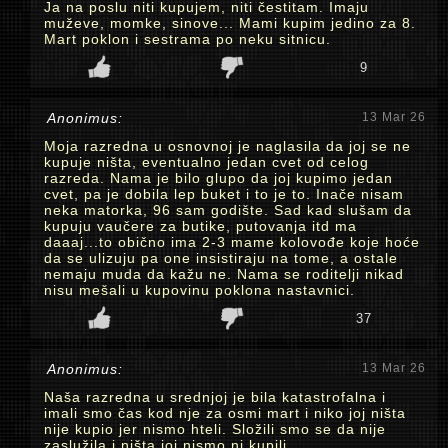
Ja na poslu niti kupujem, niti čestitam. Imaju
muževe, momke, sinove... Mami kupim jedino za 8.
Mart poklon i sestrama po neku sitnicu.
9
Anonimus:
13 Mar 26
Moja razredna u osnovnoj je naglasila da joj se ne
kupuje ništa, eventualno jedan cvet od celog
razreda. Nama je bilo glupo da joj kupimo jedan
cvet, pa je dobila lep buket i to je to. Inače nisam
neka matorka, 96 sam godište. Sad kad slušam da
kupuju vaučere za butike, putovanja itd ma
daaaj...to obično ima 2-3 mame kolovođe koje hoće
da se ulizuju pa one insistiraju na tome, a ostale
nemaju muda da kažu ne. Nama se roditelji nikad
nisu mešali u kupovinu poklona nastavnici.
37
Anonimus:
13 Mar 26
Naša razredna u srednjoj je bila katastrofalna i
imali smo čas kod nje za osmi mart i niko joj ništa
nije kupio jer nismo hteli. Složili smo se da nije
zaslužila i ništa joj nismo ni kupili.