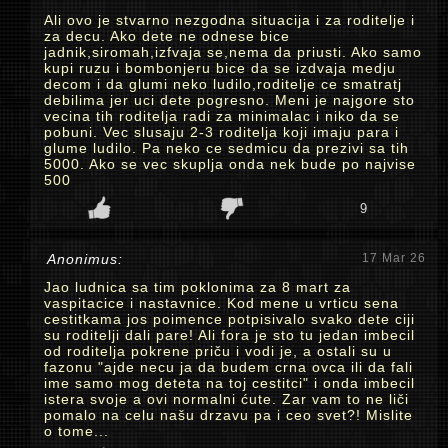
Ali ovo je stvarno nezgodna situacija i za roditelje i
za decu. Ako dete ne odnese bice
jadnik,siromah,izfvaja se,nema da priusti. Ako samo
kupi ruzu i bombonjeru bice da se izdvaja medju
decom i da glumi neko ludilo,roditelje ce smatratj
debilima jer uci dete pogresno. Meni je najgore sto
vecina tih roditelja radi za minimalac i niko da se
pobuni. Vec slusaju 2-3 roditelja koji imaju para i
glume ludilo. Pa neko ce sedmicu da prezivi sa tih
5000. Ako se vec skuplja onda nek bude po najvise
500
9
Anonimus:
17 Mar 26
Jao ludnica sa tim poklonima za 8 mart za
vaspitacice i nastavnice. Kod mene u vrticu sena
cestitkama jos poimence potpisivalo svako dete ciji
su roditelji dali pare! Ali fora je sto tu jedan imbecil
od roditelja pokrene priču i vodi je, a ostali su u
fazonu "ajde necu ja da budem crna ovca ili da fali
ime samo mog deteta na toj cestitci" i onda imbecil
istera svoje a ovi normalni ćute. Zar vam to ne liči
pomalo na celu našu drzavu pa i ceo svet?! Mislite
o tome...