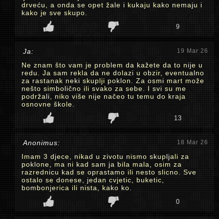
drveću, a onda se opet žale i kukaju kako nemaju i
kako je sve skupo.
9
Ja:
19 Mar 26
Ne znam što vam je problem da kažete da to nije u
redu. Ja sam rekla da ne dolazi u obzir, eventualno
za rastanak neki skuplji poklon. Za osmi mart može
nešto simbolično ili svako za sebe. I svi su me
podržali, niko više nije načeo tu temu do kraja
osnovne škole.
13
Anonimus:
18 Mar 26
Imam 3 djece, nikad u zivotu nismo skupljali za
poklone, ma ni kad sam ja bila mala, osim za
razrednicu kad se oprastamo ili nesto slicno. Sve
ostalo se donese, jedan cvjetic, buketic,
bombonjerica ili nista, kako ko.
0