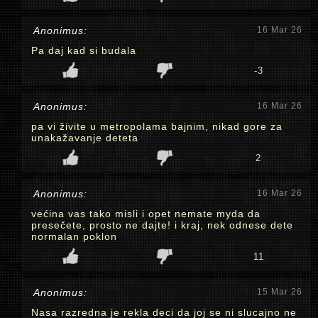
Anonimus:
16 Mar 26
Pa daj kad si budala
-3
Anonimus:
16 Mar 26
pa vi živite u metropolama bajnim, nikad gore za
unakažavanje deteta
2
Anonimus:
16 Mar 26
većina vas tako misli i opet nemate myda da
presečete, prosto ne dajte! i kraj, nek odnese dete
normalan poklon
11
Anonimus:
15 Mar 26
Nasa razredna je rekla deci da joj se ni slucajno ne