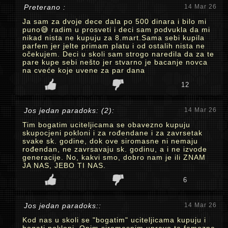
Preterano :
14 Mar 26
Ja sam za dvoje dece dala po 500 dinara i bilo mi
puno😅 radim u prosveti i deci sam podvukla da mi
nikad nista ne kupuju za 8.mart.Sama sebi kupila
parfem jer jelte primam platu i od ostalih nista ne
očekujem. Deci u skoli sam strogo naredila da za te
pare kupe sebi nešto jer stvarno je bacanje novca
na cveće koje uvene za par dana
12
Jos jedan paradoks: (2):
14 Mar 26
Tim bogatim uciteljicama se obavezno kupuju
skupocjeni pokloni i za rođendane i za zavrsetak
svake sk. godine, dok ove siromasne ni nemaju
rođendan, ne zavrsavaju sk. godinu, a i ne izvode
generacije. No, kakvi smo, dobro nam je ili ZNAM
JA NAS, JEBO TI NAS.
6
Jos jedan paradoks::
14 Mar 26
Kod nas u skoli se "bogatim" uciteljicama kupuju i