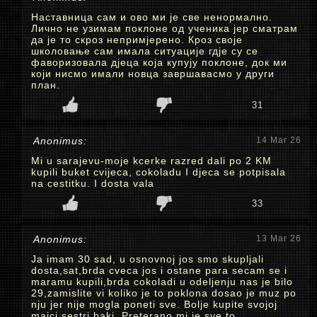
Наставница сам и ово ми је све ненормално.
Лично не узимам поклоне од ученика јер сматрам
да је то скроз непримјерено. Кроз своје
школовање сам имала ситуације гдје су се
фаворизовала дјеца која купују поклоне, док ми
који нисмо имали новца завршавасмо у други
план.
31
Anonimus:
14 Mar 26
Mi u sarajevu-moje kcerke razred dali po 2 KM
kupili buket cvijeca, cokoladu I djeca se potpisala
na cestitku. I dosta vala
33
Anonimus:
13 Mar 26
Ja imam 30 sad, u osnovnoj jos smo skupljali
dosta,sat,brda cveca jos i ostane para secam se i
maramu kupili,brda cokoladi u odeljenju nas je bilo
29,zamislite vi koliko je to poklona dosao je muz po
nju jer nije mogla poneti sve. Bolje kupite svojoj
majci,sestri,baki. Preterano mi je sve to.