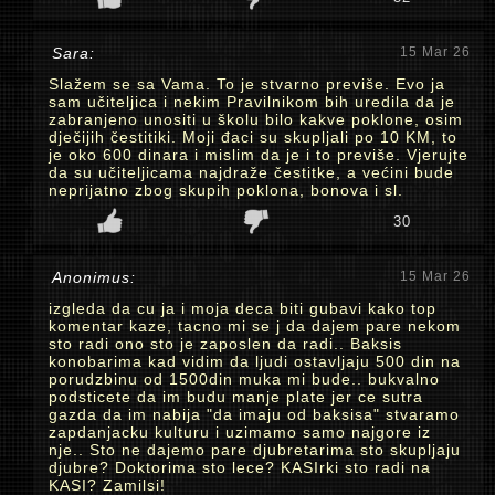
Sara:
15 Mar 26
Slažem se sa Vama. To je stvarno previše. Evo ja
sam učiteljica i nekim Pravilnikom bih uredila da je
zabranjeno unositi u školu bilo kakve poklone, osim
dječijih čestitiki. Moji đaci su skupljali po 10 KM, to
je oko 600 dinara i mislim da je i to previše. Vjerujte
da su učiteljicama najdraže čestitke, a većini bude
neprijatno zbog skupih poklona, bonova i sl.
30
Anonimus:
15 Mar 26
izgleda da cu ja i moja deca biti gubavi kako top
komentar kaze, tacno mi se j da dajem pare nekom
sto radi ono sto je zaposlen da radi.. Baksis
konobarima kad vidim da ljudi ostavljaju 500 din na
porudzbinu od 1500din muka mi bude.. bukvalno
podsticete da im budu manje plate jer ce sutra
gazda da im nabija "da imaju od baksisa" stvaramo
zapdanjacku kulturu i uzimamo samo najgore iz
nje.. Sto ne dajemo pare djubretarima sto skupljaju
djubre? Doktorima sto lece? KASIrki sto radi na
KASI? Zamilsi!