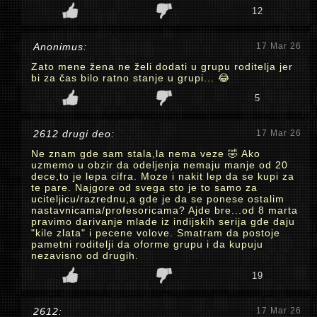
12
Anonimus:
17 Mar 26
Zato mene žena ne želi dodati u grupu roditelja jer
bi za čas bilo ratno stanje u grupi... 😂
5
2612 drugi deo:
17 Mar 26
Ne znam gde sam stala,la nema veze 🤣 Ako
uzmemo u obzir da odeljenja nemaju manje od 20
dece,to je lepa cifra. Moze i nakit lep da se kupi za
te pare. Najgore od svega sto je to samo za
uciteljicu/razrednu,a gde je da se ponese ostalim
nastavnicama/profesoricama? Ajde bre...od 8 marta
pravimo darivanje mlade iz indijskih serija gde daju
"kile zlata" i pecene volove. Smatram da postoje
pametni roditelji da oforme grupu i da kupuju
nezavisno od drugih.
19
2612:
17 Mar 26