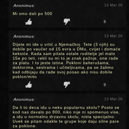
Anonimus:
13 Mar 26
Mi smo dali po 500
8
Anonimus:
13 Mar 26
Dijete mi ide u vrtić u Njemačkoj. Tete (3 njih) su
dobile po vaučer od 15 evra u DMu, cvijet i domaće
keksiće. Kada sam pitala ostale roditelje jel malo
15e po teti, rekli su mi to je znak pažnje, one rade
za platu. I to jeste istina. Pokloni šalterušama,
doktorima, sestrama i učiteljicama, pa se žalimo
kad odbijaju da rade svoj posao ako nisu dobile
poklon/mito
9
Anonimus:
13 Mar 26
Da li to deca idu u neku popularnu skolu? Posto se
kod nas davalo po 800, niko nije ni spomenuo vise,
a idu u normalnu drzavnu skolu, nista specijalno.
Uvek se pitam odakle te grupe koje daju silne pare
za poklone.