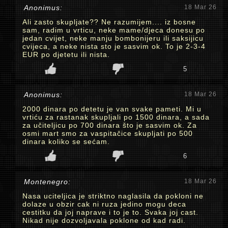
Anonimus:
18 Mar 26
Ali zasto skupljate?? Ne razumijem.... iz bosne
sam, radim u vrticu, neke mame/djeca donesu po
jedan cvijet, neke manju bombonijeru ili saksijicu
cvijeca, a neke nista sto je sasvim ok. To je 2-3-4
EUR po djetetu ili nista.
5
Anonimus:
18 Mar 26
2000 dinara po detetu je van svake pameti. Mi u
vrtiću za rastanak skupljali po 1500 dinara, a sada
za učiteljicu po 700 dinara što je sasvim ok. Za
osmi mart smo za vaspitačice skupljati po 500
dinara koliko se sećam.
6
Montenegro:
18 Mar 26
Nasa uciteljica je striktno naglasila da pokloni ne
dolaze u obzir cak ni ruza jedino mogu deca
cestitku da joj naprave i to je to. Svaka joj cast.
Nikad nije dozvoljavala poklone od kad radi.