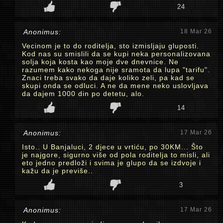
24
Anonimus:
18 Mar 26
Vecinom je to do roditelja, sto izmisljaju gluposti.
Kod nas su smislili da se kupi neka personalizovana
solja koja kosta kao moje dve dnevnice. Ne
razumem kako nekoga nije sramota da lupa "tarifu".
Znaci treba svako da daje koliko zeli, pa kad se
skupi onda se odluci. A ne da mene neko uslovljava
da dajem 1000 din po detetu, alo.
14
Anonimus:
17 Mar 26
Isto.. U Banjaluci, 2 djece u vrtiću, po 30KM... Što
je najgore, sigurno više od pola roditelja to misli, ali
eto jedno predloži i svima je glupo da se izdvoje i
kažu da je previše..
3
Anonimus:
17 Mar 26