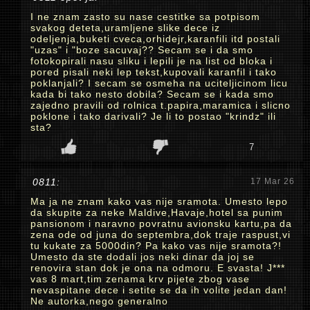
I ne znam zasto su nase cestitke sa potpisom
svakog deteta,uramljene slike dece iz
odeljenja,buketi cveca,orhidejr,karanfili itd postali
"uzas" i "boze sacuvaj?? Secam se i da smo
fotokopirali nasu sliku i lepili je na list od bloka i
pored pisali neki lep tekst,kupovali karanfil i tako
poklanjali? I secam se osmeha na uciteljicinom licu
kada bi tako nesto dobila? Secam se i kada smo
zajedno pravili od rolnica t.papira,maramica i slicno
poklone i tako darivali? Je li to postao "krindz" ili
sta?
7
0811:
17 Mar 26
Ma ja ne znam kako vas nije sramota. Umesto lepo
da skupite za neke Maldive,Havaje,hotel sa punim
pansionom i naravno povratnu avionsku kartu,pa da
zena ode od juna do septembra,dok traje raspust,vi
tu kukate za 5000din? Pa kako vas nije sramota?!
Umesto da ste dodali jos neki dinar da joj se
renovira stan dok je ona na odmoru. E svasta! J***
vas 8 mart,tim zenama krv pijete zbog vase
nevaspitane dece i setite se da ih volite jedan dan!
Ne autorka,nego generalno