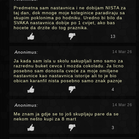
Predmetna sam nastavnica i ne dobijam NISTA za
taj dan, dok mnoge moje koleginice paradiraju sa
skupim poklonima po hodniku. Uredno bi bilo da
SVAKA nastavnica dobije po 1 cvijet, ako bas
hocete da drzite do tog praznika.
13
Anonimus:
14 Mar 26
Ja kada sam isla u skolu sakupljali smo samo za
razrednu buket cevca i mozda cokoladu. Ja licno
posebno sam donosila cveće za moje omiljene
nastavnice kao nastavnica istorije ali to je bio
obican karanfil nista posebno samo znak paznje
4
Anonimus:
14 Mar 26
Me znam ja gdje se to još skupljaju pare da se
nekom nešto kupi za 8 mart
3