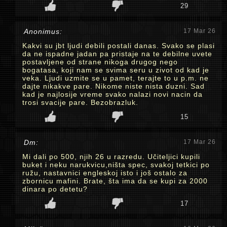
29
Anonimus:
17 Mar 26
Kakvi su jbt ljudi debili postali danas. Svako se plasi
da ne ispadne jadan pa pristaje na te debilne uvete
postavljene od strane nikoga drugog nego
bogatasa, koji nam se svima seru u zivot od kad je
veka. Ljudi uzmite se u pamet, terajte to u p.m. ne
dajte nikakve pare. Nikome niste nista duzni. Sad
kad je najlosije vreme svako nalazi novi nacin da
trosi svacije pare. Bezobrazluk.
15
Dm:
17 Mar 26
Mi dali po 500, njih 26 u razredu. Učiteljici kupili
buket i neku narukvicu,ništa spec, svakoj tetkici po
ružu, nastavnici engleskoj isto i još ostalo za
zbornicu mafini. Brate, šta ima da se kupi za 2000
dinara po detetu?
17