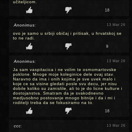
učiteljicom.
18
Anonimus:
13 Mar 26
ovo je samo u srbiji običaj i pritisak, u hrvatskoj se
to ne radi.
9
Anonimus:
13 Mar 26
Ja sam vaspitacica i ne volim te osmomartovske
poklone. Mnoge moje koleginice dele ovaj stav.
Naravno da ima i onih kojima je sve uvek malo i
koje ce sa visine gledati posle svu decu, jer nisu
dobile koliko su zamislile, ali to je do licne kulture i
dostojanstva. Smatram da je svakodnevno
medjusobno postovanje mnogo bitnije i da i mi i
roditelji treba da se fokusiramo na to.
18
ccc:
13 Mar 26