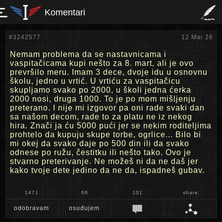
Komentari
#3242577
12 Mar 26
Nemam problema da se nastavnicama i
vaspitačicama kupi nešto za 8. mart, ali je ovo
prevršilo meru. Imam 3 dece, dvoje idu u osnovnu
školu, jedno u vrtić. U vrtiću za vaspitačicu
skupljamo svako po 2000, u školi jedna ćerka
2000 nosi, druga 1000. To je po mom mišljenju
preterano. I nije mi izgovor pa oni rade svaki dan
sa našom decom, rade to za platu ne iz nekog
hira. Znači ja ću 5000 pući jer se nekim roditeljima
prohtelo da kupuju skupe torbe, ogrlice... Bilo bi
mi okej da svako daje po 500 din ili da svako
odnese po ružu, čestitku ili nešto tako. Ovo je
stvarno preterivanje. Ne možeš ni da ne daš jer
kako tvoje dete jedino da ne da, ispadneš gubav.
1471
66
101
share
odobravam
osuđujem