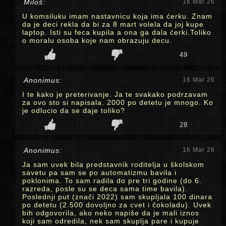
Miloš:
16 Mar 26
U komsiluku imam nastavnicu koja ima ćerku. Znam
da je deci rekla da bi za 8 mart volela da joj kupe
laptop. Isti su feca kupila a ona ga dala ćerki.Toliko
o moralu osoba koje nam obrazuju decu.
49
Anonimus:
16 Mar 26
I te kako je preterivanje. Ja te svakako podrzavam
za ovo sto si napisala. 2000 po detetu je mnogo. Ko
je odlucio da se daje toliko?
28
Anonimus:
16 Mar 26
Ja sam uvek bila predstavnik roditelja u školskom
savetu pa sam se po automatizmu bavila i
poklonima. To sam radila do pre tri godine (do 6.
razreda, posle su se deca sama time bavila).
Poslednji put (znači 2022) sam skupljala 100 dinara
po detetu (2.500 dovoljno za cvet i čokoladu). Uvek
bih odgovorila, ako neko napiše da je mali iznos
koji sam odredila, nek sam skuplja pare i kupuje