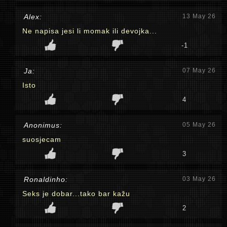
Alex:
13 May 26
Ne napisa jesi li momak ili devojka...
-1
Ja:
07 May 26
Isto
4
Anonimus:
05 May 26
suosjecam
3
Ronaldinho:
03 May 26
Seks je dobar...tako bar kažu
2