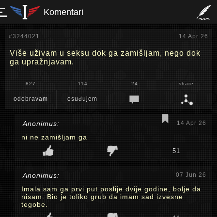
Komentari
#3244021
14 Apr 26
Više uživam u seksu dok ga zamišljam, nego dok
ga upražnjavam.
827
114
24
share
odobravam
osuđujem
Anonimus:
14 Apr 26
ni ne zamišljam ga
51
Anonimus:
07 Jun 26
Imala sam ga prvi put poslije dvije godine, bolje da
nisam. Bio je toliko grub da imam sad izvesne
tegobe.