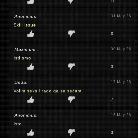
11
Anonimus:
31 May 26
Skill issue
0
Maximum :
30 May 26
Isti smo
3
Deda:
17 May 26
Volim seks i rado ga se sećam.
7
Anonimus:
15 May 26
Isto...
3