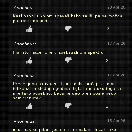
Anonimus:
20 Apr 26
Kaži osobi s kojom spavaš kako želiš, pa se možda
popravi i na javi.
-2
Anonimus:
17 Apr 26
I ja isto inace to je u aseksualnom spektru
2
Anonimus :
17 Apr 26
Precenjena aktivnost. Ljudi toliko pričaju o tome i
toliko se poslednjih godina digla larma oko toga, a
nije tako posebno. Lepši je deo pre i posle nego
sam trenutak.
2
Anonimus:
15 Apr 26
isto, bas se pitam jesam li normalan. Ili cak iako