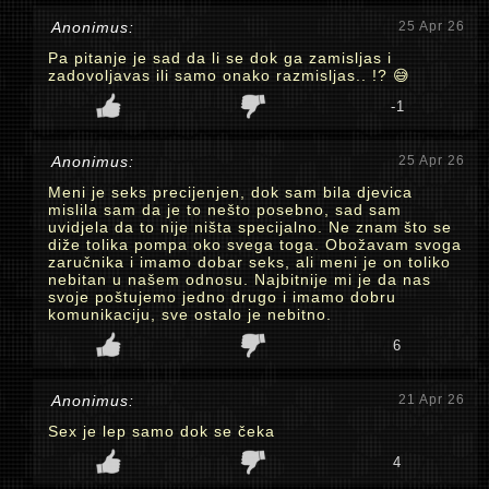
Anonimus:
25 Apr 26
Pa pitanje je sad da li se dok ga zamisljas i
zadovoljavas ili samo onako razmisljas.. !? 😅
-1
Anonimus:
25 Apr 26
Meni je seks precijenjen, dok sam bila djevica
mislila sam da je to nešto posebno, sad sam
uvidjela da to nije ništa specijalno. Ne znam što se
diže tolika pompa oko svega toga. Obožavam svoga
zaručnika i imamo dobar seks, ali meni je on toliko
nebitan u našem odnosu. Najbitnije mi je da nas
svoje poštujemo jedno drugo i imamo dobru
komunikaciju, sve ostalo je nebitno.
6
Anonimus:
21 Apr 26
Sex je lep samo dok se čeka
4