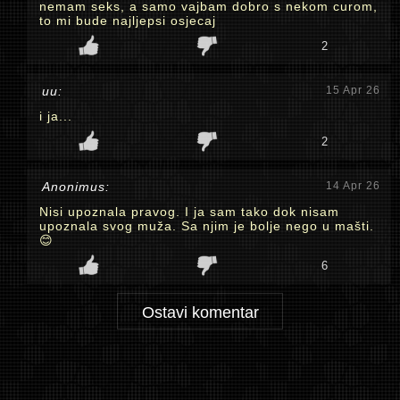
nemam seks, a samo vajbam dobro s nekom curom,
to mi bude najljepsi osjecaj
2
uu:
15 Apr 26
i ja...
2
Anonimus:
14 Apr 26
Nisi upoznala pravog. I ja sam tako dok nisam
upoznala svog muža. Sa njim je bolje nego u mašti.
😊
6
Ostavi komentar