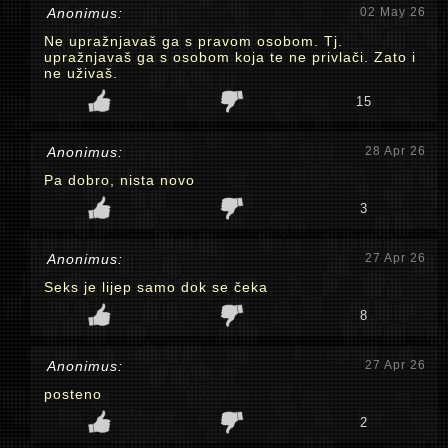
Anonimus:
02 May 26
Ne upražnjavaš ga s pravom osobom. Tj.
upražnjavaš ga s osobom koja te ne privlači. Zato i
ne uživaš.
15
Anonimus:
28 Apr 26
Pa dobro, nista novo
3
Anonimus:
27 Apr 26
Seks je lijep samo dok se čeka
8
Anonimus:
27 Apr 26
posteno
2