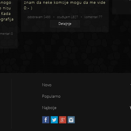
 mnogo
znam da neke komsije mogu da me vide
o nisu
0:- )
. Kada
odobravam 5493 • osuđujem 1827 • komentari 77
grafija
Detaljnije
entari 0
Novo
Popularno
Najbolje