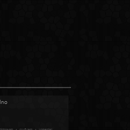
lno
dobravam • osuđujem • komentari