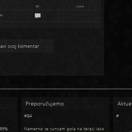
89
share
em
avi svoj komentar
Preporučujemo
Aktue
#84
#
 99%
Namerno se suncam gola na terasi iako
o