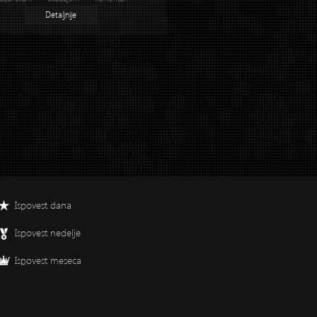
Detaljnije
Ispovest dana
Ispovest nedelje
Ispovest meseca