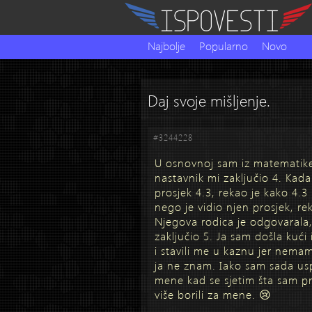
Najbolje
Popularno
Novo
Daj svoje mišljenje.
#3244228
U osnovnoj sam iz matematike
nastavnik mi zaključio 4. Kada
prosjek 4.3, rekao je kako 4.3
nego je vidio njen prosjek, r
Njegova rodica je odgovarala,
zaključio 5. Ja sam došla kući 
i stavili me u kaznu jer nema
ja ne znam. Iako sam sada usp
mene kad se sjetim šta sam prol
više borili za mene. 😢