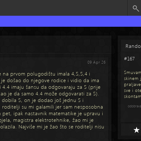
Rand
#167
09 Apr 26
Smuvam 
 na prvom polugodištu imala 4,5,5,4 i
skinem 
 je došao do njegove rodice i vidio da ima
praljav
 i 4.4 imaju šansu da odgovaraju za 5 (prije
sve i o
ekao je da samo 4.4 može odgovarati za 5).
skontam
 dobila 5, on je dodao još jednu 5 i
i roditelji su mi galamili jer sam nesposobna
odobrav
m pet, ipak nastavnik matematike je upravu i
jela, magistra elektrotehnike, žao mi je
azila. Najviše mi je žao što se roditelji nisu