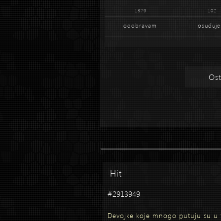
1379
102
odobravam
osuđuj
Ost
Hit
#2913949
Devojke koje mnogo putuju su u