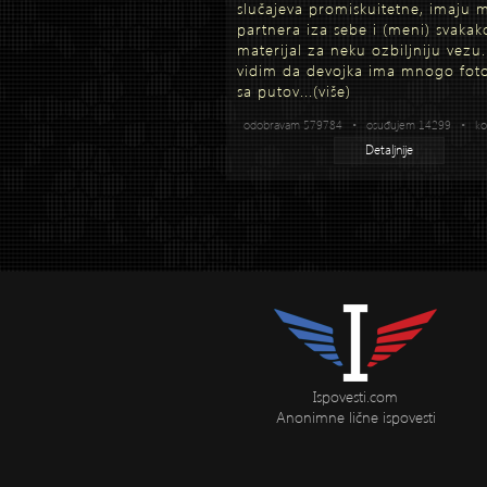
slučajeva promiskuitetne, imaju
partnera iza sebe i (meni) svakak
materijal za neku ozbiljniju vezu
vidim da devojka ima mnogo foto
sa putov...
(više)
odobravam 579784 • osuđujem 14299 • kom
Detaljnije
Ispovesti.com
Anonimne lične ispovesti