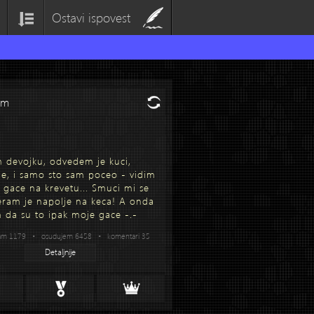
Ostavi ispovest
om
devojku, odvedem je kuci,
je, i samo sto sam poceo - vidim
e gace na krevetu... Smuci mi se
teram je napolje na keca! A onda
 da su to ipak moje gace -.-
am 1179 • osudujem 6458 • komentari 35
Detaljnije