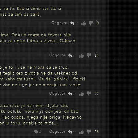
za to. Kad si činio sve što si
aš za čim da žališ.
Odgovori
·
0
ima. Odakle znate da čoveka nije
ala za nešto bitno u životu. Odmah
Odgovori
·
14
 je to i vise ne mora da se trudi
a teglis ceo zivot a ne da uteknes od
kako ste tuzni. Ma da. psihicki i fizicki
 vise ne trpe jer ne moraju kao ranije.
Odgovori
·
27
kućanstvo je na meni, dijete isto,
aku odluku moram ja donijeti, on kao
m kao osoba, njega nije briga. Nedavno
n u šoku, odakle to stiže...
2 ·
Odgovori
·
56