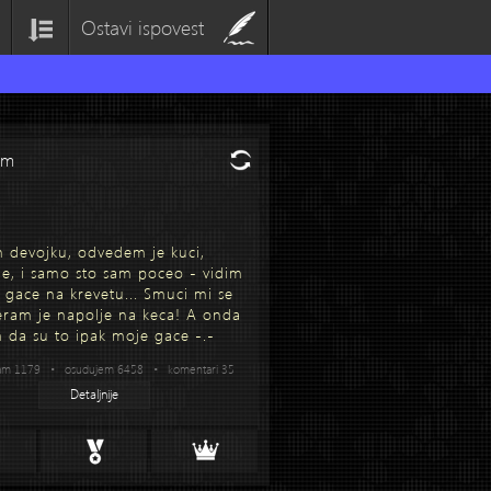
Ostavi ispovest
om
devojku, odvedem je kuci,
je, i samo sto sam poceo - vidim
e gace na krevetu... Smuci mi se
teram je napolje na keca! A onda
 da su to ipak moje gace -.-
am 1179 • osudujem 6458 • komentari 35
Detaljnije