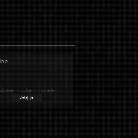
lno
dobravam • osuđujem • komentari
Detaljnije