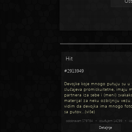
Ost
Hit
#2913949
Devojke koje mnogo putuju su u
slučajeva promiskuitetne, imaju
partnera iza sebe i (meni) svakak
materijal za neku ozbiljniju vezu
vidim da devojka ima mnogo foto
sa putov...
(više)
odobravam 579784 • osuđujem 14299 • kom
Detaljnije