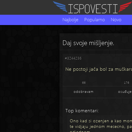
Najbolje
Popularno
Novo
Daj svoje mišljenje.
#3244236
Ne postoji jača bol za muška
66
176
odobravam
osuđuj
Top komentari:
Ono kad si ozenjen a kao mom
te vidjaju jednom mesecno, pa
odjednom.