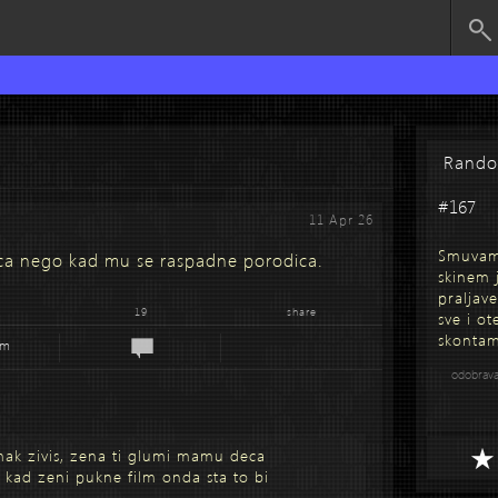
Rand
#167
11 Apr 26
Smuvam 
rca nego kad mu se raspadne porodica.
skinem 
praljav
19
share
sve i o
skontam
em
odobrav
ak zivis, zena ti glumi mamu deca
 kad zeni pukne film onda sta to bi