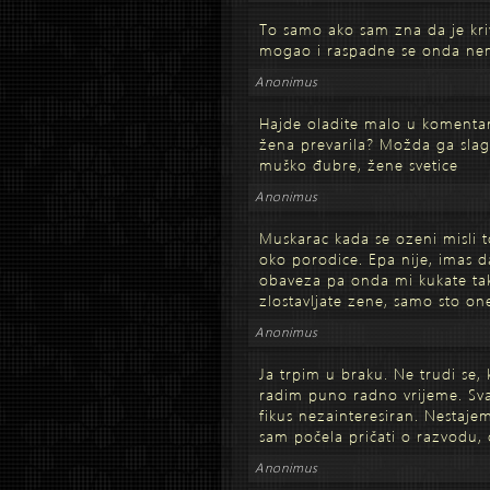
To samo ako sam zna da je kriv 
mogao i raspadne se onda nem
Anonimus
Hajde oladite malo u komentar
žena prevarila? Možda ga slag
muško đubre, žene svetice
Anonimus
Muskarac kada se ozeni misli to
oko porodice. Epa nije, imas d
obaveza pa onda mi kukate tako 
zlostavljate zene, samo sto one
Anonimus
Ja trpim u braku. Ne trudi se, 
radim puno radno vrijeme. Sv
fikus nezainteresiran. Nestaje
sam počela pričati o razvodu, o
Anonimus