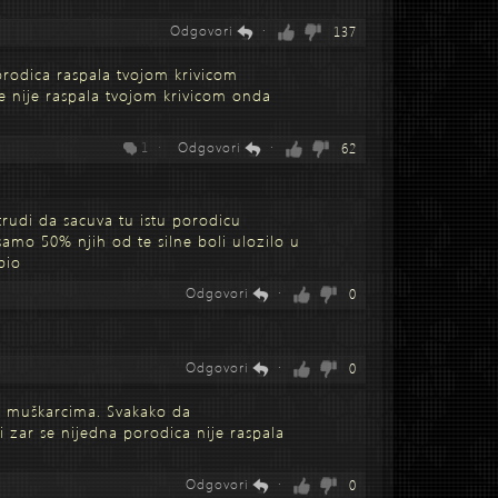
Odgovori
·
137
porodica raspala tvojom krivicom
e nije raspala tvojom krivicom onda
1 ·
Odgovori
·
62
trudi da sacuva tu istu porodicu
samo 50% njih od te silne boli ulozilo u
bio
Odgovori
·
0
Odgovori
·
0
po muškarcima. Svakako da
li zar se nijedna porodica nije raspala
Odgovori
·
0