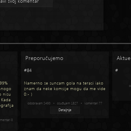
avi svoj komentar
Preporučujemo
Aktue
#84
#
 99%
Namerno se suncam gola na terasi iako
o
 mnogo
znam da neke komsije mogu da me vide
o nisu
0:- )
. Kada
odobravam 5493 • osuđujem 1827 • komentari 77
grafija
Detaljnije
entari 0