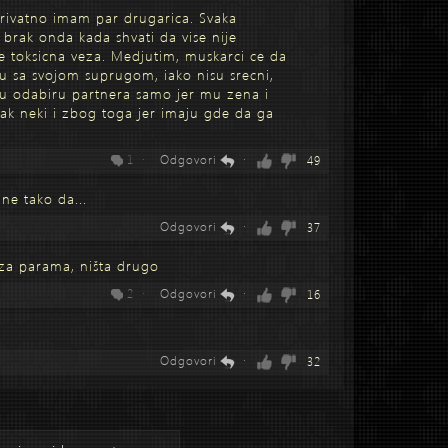
rivatno imam par drugarica. Svaka
brak onda kada shvati da vise nije
je toksicna veza. Medjutim, muskarci ce da
u sa svojom suprugom, iako nisu srecni,
i u odabiru partnera samo jer mu zena i
cak neki i zbog toga jer imaju gde da ga
1 ·
Odgovori
·
49
ne tako da...
Odgovori
·
37
 za parama, ništa drugo
2 ·
Odgovori
·
16
Odgovori
·
32