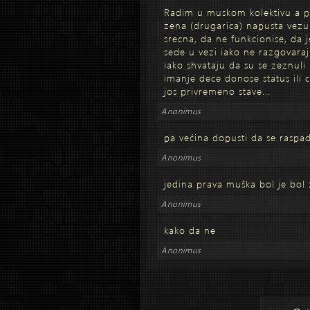
Radim u muskom kolektivu a p
zena (drugarica) napusta vezu 
srecna, da ne funkcionise, da 
sede u vezi iako ne razgovaraj
iako shvataju da su se zeznul
imanje dece donose status ili 
jos privremeno stave...
Anonimus
pa većina dopusti da se raspad
Anonimus
jedina prava muška bol je bol
Anonimus
kako da ne
Anonimus