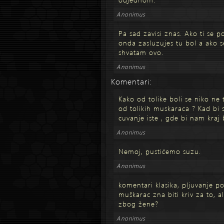
Anonimus
Pa sad zavisi znas. Ako ti se 
onda zasluzujes tu bol a ako s
shvatam ovo.
Anonimus
Komentari:
Kako od tolike boli se niko ne 
od tolikih muskaraca ? Kad bi 
cuvanje iste , gde bi nam kraj 
Anonimus
Nemoj, pustićemo suzu.
Anonimus
komentari klasika, pljuvanje 
muškarac zna biti kriv za to, a
zbog žene?
Anonimus