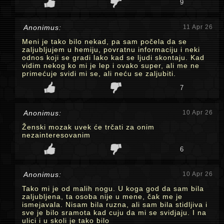
9
Anonimus:
11 Apr 26
Meni je tako bilo nekad, pa sam počela da se
zaljubljujem u hemiju, povratnu informaciju i neki
odnos koji se gradi lako kad se ljudi skontaju. Kad
vidim nekog ko mi je lep i ovako super, ali me ne
primećuje svidi mi se, ali neću se zaljubiti.
7
Anonimus:
10 Apr 26
Ženski mozak uvek će trčati za onim
nezainteresovanim
6
Anonimus:
10 Apr 26
Tako mi je od malih nogu. U koga god da sam bila
zaljubljena, ta osoba nije u mene, čak me je
ismejavala. Nisam bila ruzna, ali sam bila stidljiva i
sve je bilo sramota kad cuju da mi se svidjaju. I na
ulici i u skoli je tako bilo