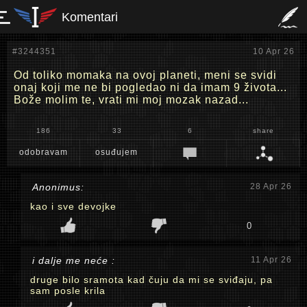
Komentari
#3244351
10 Apr 26
Od toliko momaka na ovoj planeti, meni se svidi
onaj koji me ne bi pogledao ni da imam 9 života...
Bože molim te, vrati mi moj mozak nazad...
186
33
6
share
odobravam
osuđujem
Anonimus:
28 Apr 26
kao i sve devojke
0
i dalje me neće :
11 Apr 26
druge bilo sramota kad čuju da mi se sviđaju, pa
sam posle krila