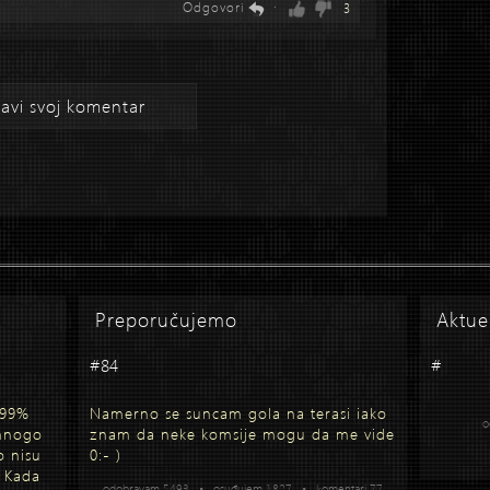
Odgovori
·
3
avi svoj komentar
Preporučujemo
Aktue
#84
#
 99%
Namerno se suncam gola na terasi iako
o
 mnogo
znam da neke komsije mogu da me vide
o nisu
0:- )
. Kada
odobravam 5493 • osuđujem 1827 • komentari 77