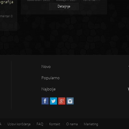
grafija
Detaljnije
entari 0
Novo
Popularno
Najbolje
NA ·
Uslovi korišćenja
·
FAQ
·
Kontakt
·
O nama
·
Marketing