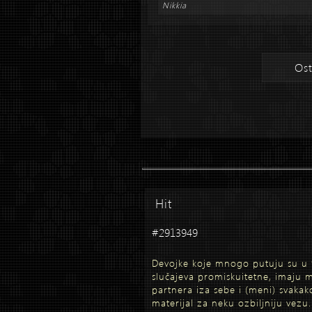
Nikkia
Ost
Hit
#2913949
Devojke koje mnogo putuju su u
slučajeva promiskuitetne, imaju
partnera iza sebe i (meni) svakak
materijal za neku ozbiljniju vezu