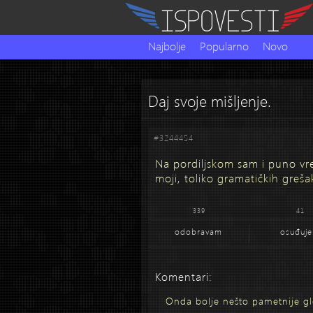
Najbolje
Popularno
Novo
Daj svoje mišljenje.
#3244454
Na pordiljskom sam i puno vr
moji, toliko gramatičkih greš
339
41
odobravam
osuđuj
Komentari:
Onda bolje nešto pametnije gl