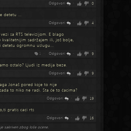
Odgovori
·
0
e detetu ...
Odgovori
·
4
vezi sa RTS televizijom. E blago
e kvalitetnijim sadržajem ili, još bolje,
i i detetu ogromnu uslugu...
1 ·
Odgovori
·
9
tamo ostalo? Ljudi iz medija beze.
Odgovori
·
9
aga Jonaš pored koje to nije
ada to niko ne radi. Sta će to ćacima?
Odgovori
·
19
ti pratis caci rts
Odgovori
·
16
je sakriven zbog loše ocene.