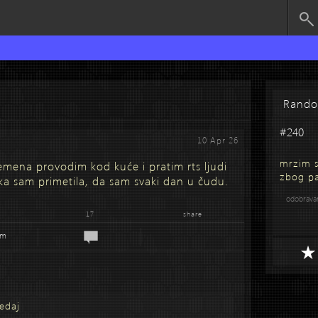
Rand
#240
10 Apr 26
mrzim s
emena provodim kod kuće i pratim rts ljudi
zbog pa
aka sam primetila, da sam svaki dan u čudu.
odobrav
17
share
em
edaj