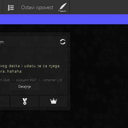
Ostavi ispovest
om
vog decka i udacu se za njega
ra..hahaha
am 1646 • osudujem 9047 • komentari 129
Detaljnije