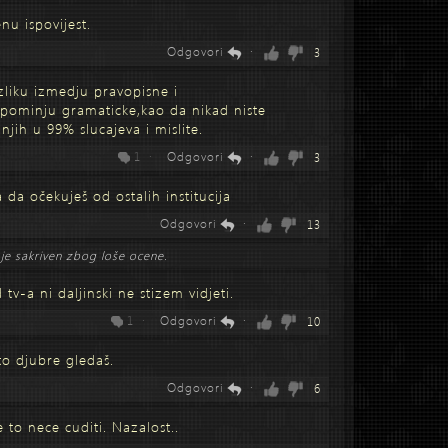
nu ispovijest.
Odgovori
·
3
zliku izmedju pravopisne i
spominju gramaticke,kao da nikad niste
njih u 99% slucajeva i mislite.
1 ·
Odgovori
·
3
da očekuješ od ostalih institucija
Odgovori
·
13
je sakriven zbog loše ocene.
tv-a ni daljinski ne stizem vidjeti.
1 ·
Odgovori
·
10
to djubre gledaš.
Odgovori
·
6
e to nece cuditi. Nazalost..