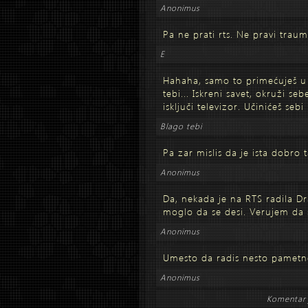
Anonimus
Pa ne prati rts. Ne pravi traum
E
Hahaha, samo to primećuješ u 
tebi... Iskreni savet, okruži seb
isključi televizor. Učinićeš seb
Blago tebi
Pa zar mislis da je ista dobro 
Anonimus
Da, nekada je na RTS radila Dr
moglo da se desi. Verujem da s
Anonimus
Umesto da radis nesto pametno,
Anonimus
Komentar 