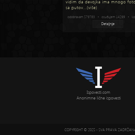
vidim da devojka ima mnogo foto
sa putov...
(više)
odobravam 579783 • osuđujem 14299 • kom
Detaljnije
Ispovesti.com
Anonimne lične ispovesti
COPYRIGHT © 2025 - SVA PRAVA ZADRŽA