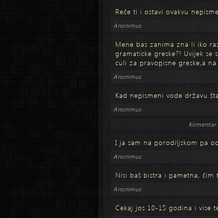
Reče ti i ostavi ovakvu nepisme
Anonimus
Mene bas zanima zna li iko ra
gramaticke greske?! Uvijek se 
culi za pravopisne greske,a na 
Anonimus
Kad nepismeni vode državu šta 
Anonimus
Komentar 
I ja sam na porodiljskom pa od 
Anonimus
Nisi baš bistra i pametna, čim 
Anonimus
Cekaj jos 10-15 godina i vise t