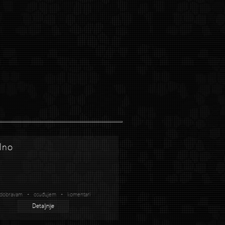
lno
dobravam • osuđujem • komentari
Detaljnije