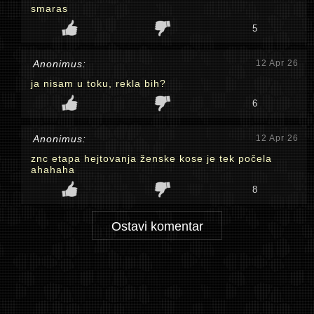
smaras
5
Anonimus:
12 Apr 26
ja nisam u toku, rekla bih?
6
Anonimus:
12 Apr 26
znc etapa hejtovanja ženske kose je tek počela
ahahaha
8
Ostavi komentar