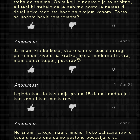
treba da zanima. Onim koji je naprave je to nebitno,
a i tebi bi trebalo da je nebitno posto je nemas ti,
drugi neka rade sta hoce sa svojom kosom. Zasto
se uopste baviti tom temom?!
0
Anonimus:
16 Apr 26
Ja imam kratku kosu, skoro sam se ošišala drugi
put u mom životu na kratko, lijepa moderna frizura,
meni su sve super, pozdrav😍
0
Anonimus:
15 Apr 26
Izgleda kao da kosa nije prana 15 dana i gadno je i
kod zena i kod muskaraca.
0
Anonimus:
13 Apr 26
Ne znam na koju frizuru mislis. Neko zalizanu ravnu
kosu smatra onu samo pustenu pocesljanu sa