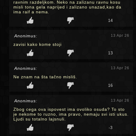
ravnim razdeljkom. Neko na zalizanu ravnu kosu
misli tona gela naprijed i zalizano unazad,kao da
ima raif a nema.
14
Anonimus:
13 Apr 26
zavisi kako kome stoji
13
Anonimus:
13 Apr 26
Ne znam na šta tačno misliš.
16
Anonimus:
13 Apr 26
Zbog cega ova ispovest ima ovoliko osuda? To sto
je nekome to ruzno, ima pravo, nemaju svi isti ukus.
Ljudi su totalno lajsnuli.
-3