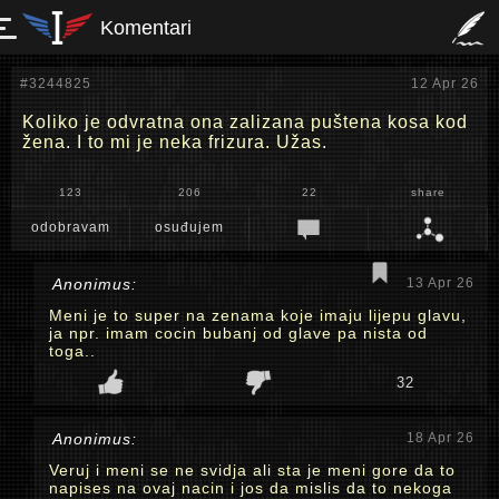
Komentari
#3244825
12 Apr 26
Koliko je odvratna ona zalizana puštena kosa kod
žena. I to mi je neka frizura. Užas.
123
206
22
share
odobravam
osuđujem
Anonimus:
13 Apr 26
Meni je to super na zenama koje imaju lijepu glavu,
ja npr. imam cocin bubanj od glave pa nista od
toga..
32
Anonimus:
18 Apr 26
Veruj i meni se ne svidja ali sta je meni gore da to
napises na ovaj nacin i jos da mislis da to nekoga