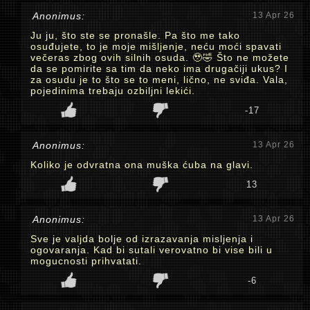
Anonimus:
13 Apr 26
Ju ju, što ste se pronašle. Pa što me tako
osuđujete, to je moje mišljenje, neću moći spavati
večeras zbog ovih silnih osuda. 🥹🤣 Što ne možete
da se pomirite sa tim da neko ima drugačiji ukus? I
za osudu je to što se to meni, lično, ne sviđa. Vala,
pojedinima trebaju ozbiljni lekići.
-17
Anonimus:
13 Apr 26
Koliko je odvratna ona muška ćuba na glavi.
13
Anonimus:
13 Apr 26
Sve je valjda bolje od izrazavanja misljenja i
ogovaranja. Kad bi sutali verovatno bi vise bili u
mogucnosti prihvatati.
-6