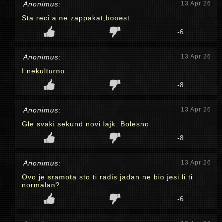
Anonimus:
13 Apr 26
Sta reci a ne zappakat,booest.
-6
Anonimus:
13 Apr 26
I nekulturno
-8
Anonimus:
13 Apr 26
Gle svaki sekund novi lajk. Bolesno
-8
Anonimus:
13 Apr 26
Ovo je sramota sto ti radis jadan ne bio jesi li ti
normalan?
-6