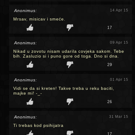
Anonimus:
14 Apr 15
Mrsav, misicav i smeće.
17
Anonimus:
09 Apr 15
Nikad u zovotu nisam udarila covjeka sakom. Tebe
bih. Zasluzio si i puno gore od toga. Dno si dna.
29
Anonimus:
01 Apr 15
Vidi se da si kreten! Takve treba u reku baciti,
majke mi! -_-
26
Anonimus:
31 Mar 15
Ti trebas kod psihijatra
17