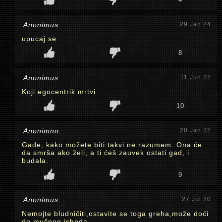
Anonimus:
29 Jan 24
upucaj se
8
Anonimus:
11 Jun 22
Koji egocentrik mrtvi
10
Anonimno:
20 Jan 22
Gade, kako možete biti takvi ne razumem. Ona će
da smrša ako želi, a ti ćeš zauvek ostati gad, i
budala.
9
Anonimus:
27 Jul 20
Nemojte bludničiti,ostavite se toga greha,može doći
do mučnog ishoda