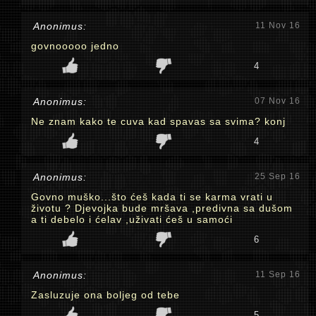
Anonimus:
11 Nov 16
govnooooo jedno
4
Anonimus:
07 Nov 16
Ne znam kako te cuva kad spavas sa svima? konj
4
Anonimus:
25 Sep 16
Govno muško...što ćeš kada ti se karma vrati u
životu ? Djevojka bude mršava ,predivna sa dušom
a ti debelo i ćelav ,uživati ćeš u samoći
6
Anonimus:
11 Sep 16
Zasluzuje ona boljeg od tebe
5