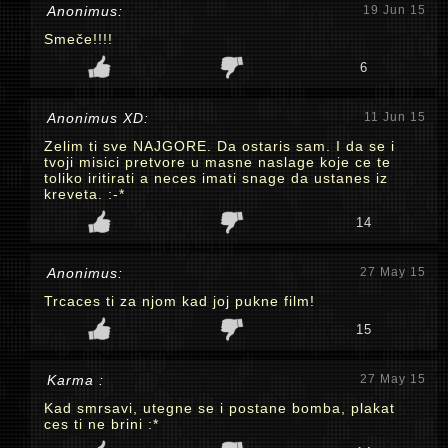
Anonimus:
19 Jun 15
Smeče!!!!
6
Anonimus XD:
11 Jun 15
Zelim ti sve NAJGORE. Da ostaris sam. I da se i
tvoji misici pretvore u masne naslage koje ce te
toliko iritirati a neces imati snage da ustanes iz
kreveta. :-*
14
Anonimus:
27 May 15
Trcaces ti za njom kad joj pukne film!
15
Karma :
27 May 15
Kad smrsavi, utegne se i postane bomba, plakat
ces ti ne brini :*