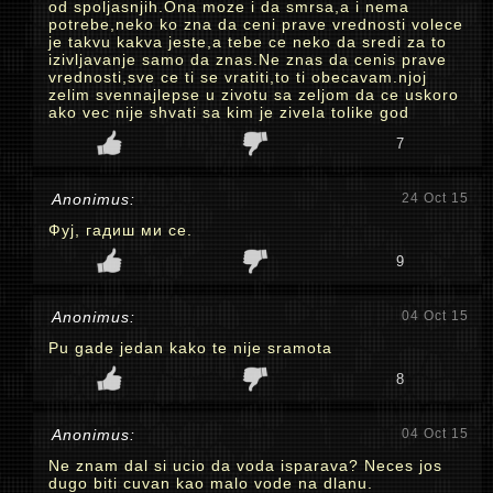
od spoljasnjih.Ona moze i da smrsa,a i nema
potrebe,neko ko zna da ceni prave vrednosti volece
je takvu kakva jeste,a tebe ce neko da sredi za to
izivljavanje samo da znas.Ne znas da cenis prave
vrednosti,sve ce ti se vratiti,to ti obecavam.njoj
zelim svennajlepse u zivotu sa zeljom da ce uskoro
ako vec nije shvati sa kim je zivela tolike god
7
Anonimus:
24 Oct 15
Фуј, гадиш ми се.
9
Anonimus:
04 Oct 15
Pu gade jedan kako te nije sramota
8
Anonimus:
04 Oct 15
Ne znam dal si ucio da voda isparava? Neces jos
dugo biti cuvan kao malo vode na dlanu.