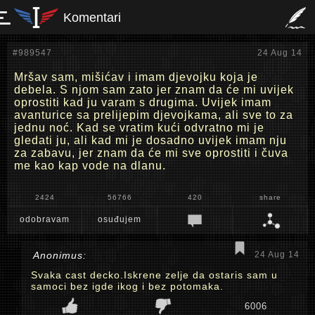
Komentari
#989547
24 Aug 14
Mršav sam, mišićav i imam djevojku koja je
debela. S njom sam zato jer znam da će mi uvijek
oprostiti kad ju varam s drugima. Uvijek imam
avanturice sa prelijepim djevojkama, ali sve to za
jednu noć. Kad se vratim kući odvratno mi je
gledati ju, ali kad mi je dosadno uvijek imam nju
za zabavu, jer znam da će mi sve oprostiti i čuva
me kao kap vode na dlanu.
2424
56766
420
share
odobravam
osuđujem
Anonimus:
24 Aug 14
Svaka cast decko.Iskrene zelje da ostaris sam u
samoci bez igde ikog i bez potomaka.
6006