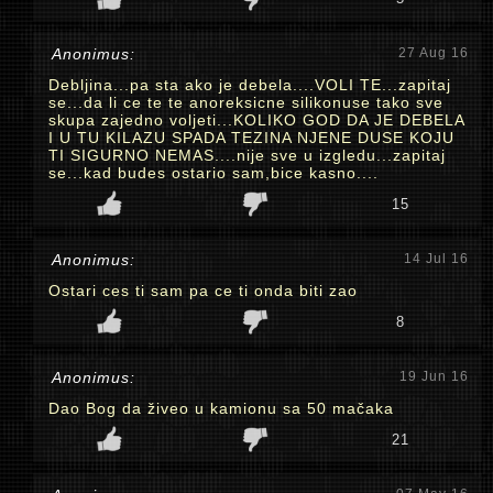
Anonimus:
27 Aug 16
Debljina...pa sta ako je debela....VOLI TE...zapitaj
se...da li ce te te anoreksicne silikonuse tako sve
skupa zajedno voljeti...KOLIKO GOD DA JE DEBELA
I U TU KILAZU SPADA TEZINA NJENE DUSE KOJU
TI SIGURNO NEMAS....nije sve u izgledu...zapitaj
se...kad budes ostario sam,bice kasno....
15
Anonimus:
14 Jul 16
Ostari ces ti sam pa ce ti onda biti zao
8
Anonimus:
19 Jun 16
Dao Bog da živeo u kamionu sa 50 mačaka
21