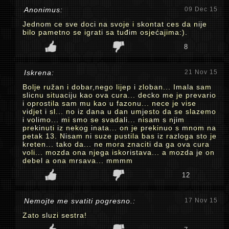
Anonimus:
09 Dec 15
Jednom ce sve doci na svoje i skontat ces da nije
bilo pametno se igrati sa tuđim osjećajima:).
8
Iskrena:
21 Nov 15
Bolje ružan i dobar,nego lijep i zloban... Imala sam
slicnu situaciju kao ova cura... decko me je prevario
i oprostila sam mu kao u fazonu... nece je vise
vidjet i sl... no iz dana u dan umjesto da se slazemo
i volimo... mi smo se svadali... nisam s njim
prekinuti iz nekog inata... on je prekinuo s mnom na
petak 13. Nisam ni suze pustila bas iz razloga sto je
kreten... tako da... ne mora znaciti da ga ova cura
voli... mozda ona njega iskoristava... a mozda je on
debel a ona mrsava... mmmm
12
Nemojte me svatiti pogresno.:
17 Nov 15
Zato sluzi sestra!