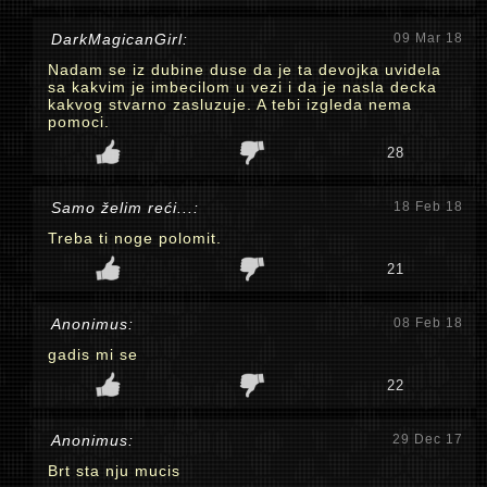
DarkMagicanGirl:
09 Mar 18
Nadam se iz dubine duse da je ta devojka uvidela
sa kakvim je imbecilom u vezi i da je nasla decka
kakvog stvarno zasluzuje. A tebi izgleda nema
pomoci.
28
Samo želim reći...:
18 Feb 18
Treba ti noge polomit.
21
Anonimus:
08 Feb 18
gadis mi se
22
Anonimus:
29 Dec 17
Brt sta nju mucis