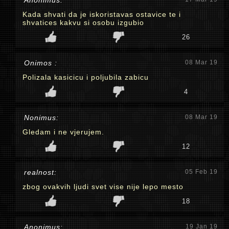
Anonimus:
Kada shvati da je iskoristavas ostavice te i
shvatices kakvu si osobu izgubio
26
Onimos :
08 Mar 19
Polizala kasicicu i poljubila zabicu
4
Nonimus:
08 Mar 19
Gledam i ne vjerujem.
12
realnost:
05 Feb 19
zbog ovakvih ljudi svet vise nije lepo mesto
18
Anonimus:
19 Jan 19