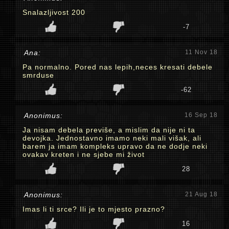
Snalazljivost 200
-7
Ana:
11 Nov 18
Pa normalno. Pored nas lepih,neces kresati debele
smrduse
-62
Anonimus:
16 Sep 18
Ja nisam debela previše, a mislim da nije ni ta
devojka. Jednostavno imamo neki mali višak, ali
barem ja imam kompleks upravo da ne dodje neki
ovakav kreten i ne sjebe mi život
28
Anonimus:
21 Aug 18
Imas li ti srce? Ili je to mjesto prazno?
16