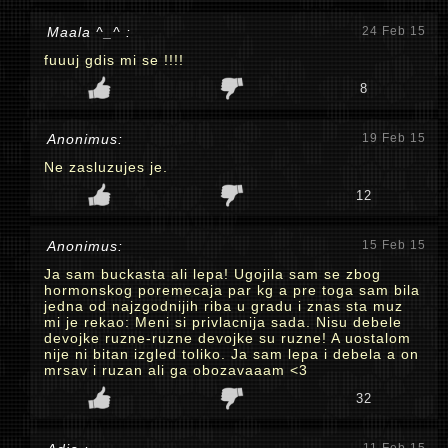
Maala ^_^ :
24 Feb 15
fuuuj gdis mi se !!!!
8
Anonimus:
19 Feb 15
Ne zasluzujes je.
12
Anonimus:
15 Feb 15
Ja sam buckasta ali lepa! Ugojila sam se zbog
hormonskog poremecaja par kg a pre toga sam bila
jedna od najzgodnijih riba u gradu i znas sta muz
mi je rekao: Meni si privlacnija sada. Nisu debele
devojke ruzne-ruzne devojke su ruzne! A uostalom
nije ni bitan izgled toliko. Ja sam lepa i debela a on
mrsav i ruzan ali ga obozavaaam <3
32