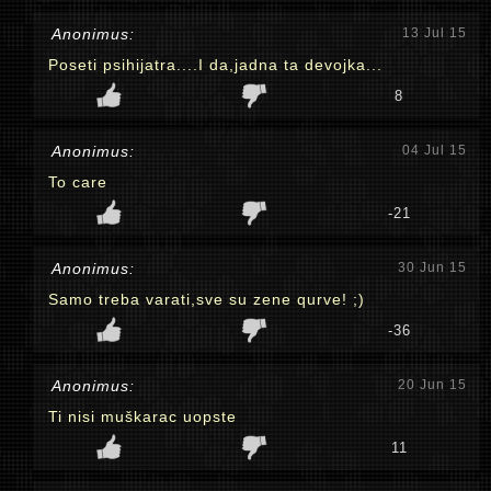
Anonimus:
13 Jul 15
Poseti psihijatra....I da,jadna ta devojka...
8
Anonimus:
04 Jul 15
To care
-21
Anonimus:
30 Jun 15
Samo treba varati,sve su zene qurve! ;)
-36
Anonimus:
20 Jun 15
Ti nisi muškarac uopste
11