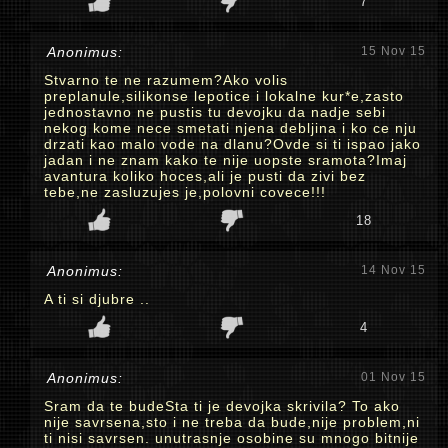
7
Anonimus:
15 Nov 15
Stvarno te ne razumem?Ako volis
preplanule,silikonse lepotice i lokalne kur*e,zasto
jednostavno ne pustis tu devojku da nadje sebi
nekog kome nece smetati njena debljina i ko ce nju
drzati kao malo vode na dlanu?Ovde si ti ispao jako
jadan i ne znam kako te nije uopste sramota?Imaj
avantura koliko hoces,ali je pusti da zivi bez
tebe,ne zasluzujes je,polovni covece!!!
18
Anonimus:
14 Nov 15
A ti si djubre ..
4
Anonimus:
01 Nov 15
Sram da te budeSta ti je devojka skrivila? To ako
nije savrsena,sto i ne treba da bude,nije problem,ni
ti nisi savrsen. unutrasnje osobine su mnogo bitnije