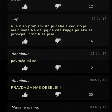
12
Top:
30 Jul 17
Nije njen problem što je debela već što je
maloumna.Ne daj joj da čita knjige jer,ako se
prosvjetli,crno ti se piše!
16
Anonimus:
11 Jun 17
povraća mi se.
12
Anonimus:
08 May 17
PRAVDA ZA NAS DEBELE!!!
30
Masa je mama:
03 May 17