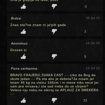
-1
Brdza:
30 Jul 15
Znas sta?ne znam ni ja!pih gade
2
Anonimus :
14 Jul 15
Grozan si
5
Puna sarkazma:
13 Jul 15
BRAVO FRAJERU,SVAKA CAST -.- crko da Bog da
skote jedan -.- Pa sta ako je debela?Ja nisam jer
imam 45 kg na visinu 166cm i ni mene niko nece jer
sam pre mrsava,i sta sad treba da se ubijem?
Volece nju neko,ne sikiraj se.APLAUZ ZA SMEKERA
-.-
23