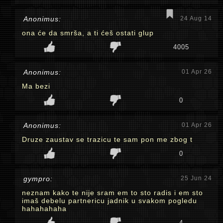
Anonimus:
24 Aug 14
ona će da smrša, a ti ćeš ostati glup
4005
Anonimus:
01 Apr 26
Ma bezi
0
Anonimus:
01 Apr 26
Druze zaustav se trazicu te sam pon me zbog t
0
gympro:
25 Jun 24
neznam kako te nije sram em to sto radis i em sto
imaš debelu partnericu jadnik u svakom pogledu
hahahahaha
4