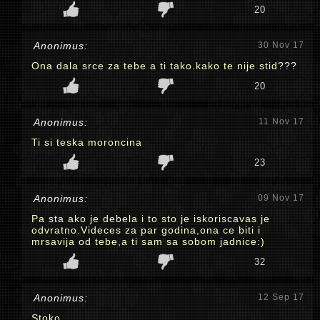
20
Anonimus:
30 Nov 17
Ona dala srce za tebe a ti tako.kako te nije stid???
20
Anonimus:
11 Nov 17
Ti si teska moroncina
23
Anonimus:
09 Nov 17
Pa sta ako je debela i to sto je iskoriscavas je
odvratno.Videces za par godina,ona ce biti i
mrsavija od tebe,a ti sam sa sobom jadnice:)
32
Anonimus:
12 Sep 17
Stoko