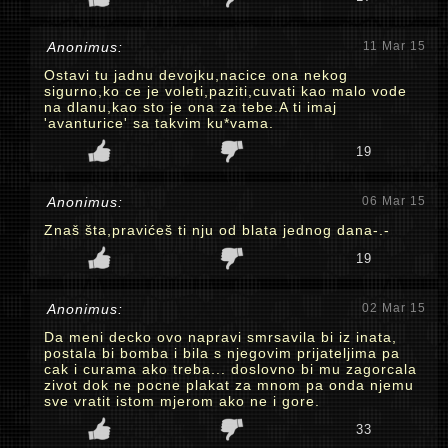
Anonimus:
11 Mar 15
Ostavi tu jadnu devojku,nacice ona nekog
sigurno,ko ce je voleti,paziti,cuvati kao malo vode
na dlanu,kao sto je ona za tebe.A ti imaj
'avanturice' sa takvim ku*vama.
19
Anonimus:
06 Mar 15
Znaš šta,pravićeš ti nju od blata jednog dana-.-
19
Anonimus:
02 Mar 15
Da meni decko ovo napravi smrsavila bi iz inata,
postala bi bomba i bila s njegovim prijateljima pa
cak i curama ako treba... doslovno bi mu zagorcala
zivot dok ne pocne plakat za mnom pa onda njemu
sve vratit istom mjerom ako ne i gore.
33