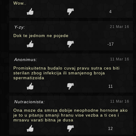
Wow..
4
Y-zy:
21 Mar 16
Dok te jednom ne pojede
-17
Anonimus:
11 Mar 16
Promiskuitetna budalo cuvaj pravu sutra ces biti
sterilan zbog infekcija ili smanjenog broja
spermatizoida
11
Nutracionista:
11 Mar 16
Ona moze da smrsa dobije neophodne hornone ako
je to u pitanju smanji hranu vise vezba a ti ces i
mrsavu varati bitna je dusa
12