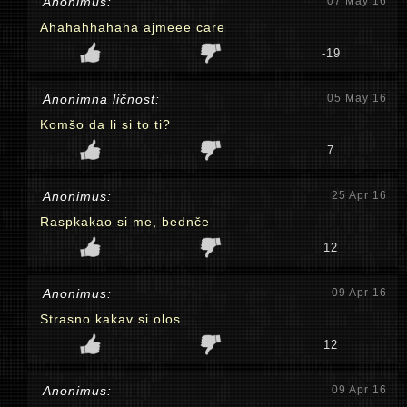
Anonimus:
07 May 16
Ahahahhahaha ajmeee care
-19
Anonimna ličnost:
05 May 16
Komšo da li si to ti?
7
Anonimus:
25 Apr 16
Raspkakao si me, bednče
12
Anonimus:
09 Apr 16
Strasno kakav si olos
12
Anonimus:
09 Apr 16