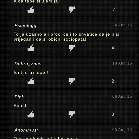
A da tebe silujem ja?
-7
Psihologg:
24 Aug 15
To je uzasno ali proci ce i to shvatice da je nisi
vrijedan i da si obicni sociopata!
4
Dobro_znas:
18 Aug 15
Idi ti u tri lepe!!!
2
Pipi:
06 Aug 15
Bouid
3
Anonimus:
05 Aug 15
Ona je gluplja od tebe, pozz