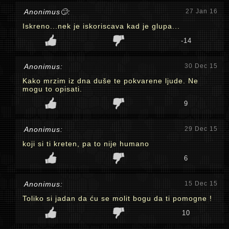
Anonimus🙄:
27 Jan 16
Iskreno...nek je iskoriscava kad je glupa...
-14
Anonimus:
30 Dec 15
Kako mrzim iz dna duše te pokvarene ljude. Ne
mogu to opisati.
9
Anonimus:
29 Dec 15
koji si ti kreten, pa to nije humano
6
Anonimus:
15 Dec 15
Toliko si jadan da ću se molit bogu da ti pomogne !
10