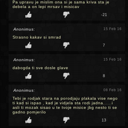
Pa upravu je mislim ona si je sama kriva sta je
debela a on lepi mrsav i misicav
-21
Anonimus:
15 Feb 16
Strasno kakav si smrad
7
Anonimus:
15 Feb 16
dabogda ti sve dosle glave
8
Anonimus:
08 Feb 16
Tebi je rodjak stara na porodjaju plakala vise nego
ti kad si ispao , kad je vidjela sta rodi jadna......i
asli ti mozak sisao u te tvoje misice jbg nesto ti se
gadno pomjerilo
13