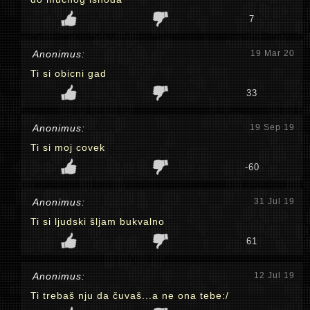
7
Anonimus:
19 Mar 20
Ti si obicni gad
33
Anonimus:
19 Sep 19
Ti si moj covek
-60
Anonimus:
31 Jul 19
Ti si ljudski šljam bukvalno
61
Anonimus:
12 Jul 19
Ti trebaš nju da čuvaš...a ne ona tebe:/