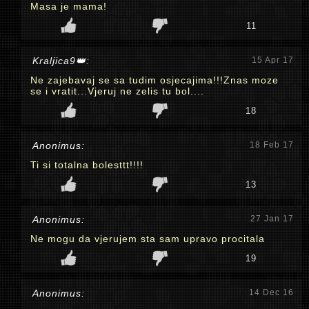
Masa je mama!
11
Kraljica9👑:
15 Apr 17
Ne zajebavaj se sa tudim osjecajima!!!Znas moze
se i vratit...Vjeruj ne zelis tu bol....
18
Anonimus:
18 Feb 17
Ti si totalna bolesttt!!!!
13
Anonimus:
27 Jan 17
Ne mogu da vjerujem sta sam upravo procitala
19
Anonimus:
14 Dec 16