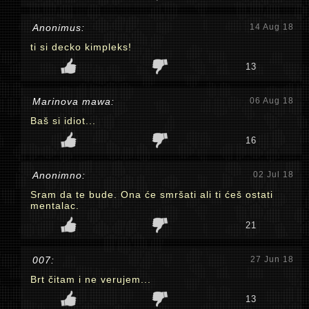
Anonimus:
14 Aug 18
ti si decko kimpleks!
13
Marinova mawa:
06 Aug 18
Baš si idiot...
16
Anonimno:
02 Jul 18
Sram da te bude. Ona će smršati ali ti ćeš ostati
mentalac.
21
007:
27 Jun 18
Brt čitam i ne verujem...
13