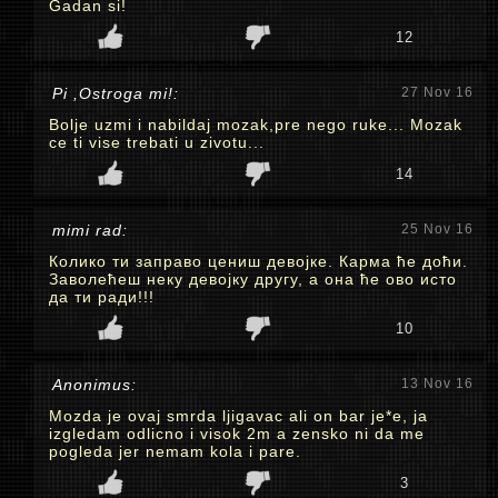
Gadan si!
12
Pi ,Ostroga mi!:
27 Nov 16
Bolje uzmi i nabildaj mozak,pre nego ruke... Mozak
ce ti vise trebati u zivotu...
14
mimi rad:
25 Nov 16
Колико ти заправо цениш девојке. Карма ће доћи.
Заволећеш неку девојку другу, а она ће ово исто
да ти ради!!!
10
Anonimus:
13 Nov 16
Mozda je ovaj smrda ljigavac ali on bar je*e, ja
izgledam odlicno i visok 2m a zensko ni da me
pogleda jer nemam kola i pare.
3