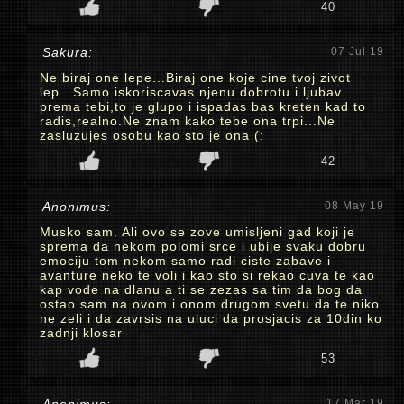
40
Sakura:
07 Jul 19
Ne biraj one lepe...Biraj one koje cine tvoj zivot
lep...Samo iskoriscavas njenu dobrotu i ljubav
prema tebi,to je glupo i ispadas bas kreten kad to
radis,realno.Ne znam kako tebe ona trpi...Ne
zasluzujes osobu kao sto je ona (:
42
Anonimus:
08 May 19
Musko sam. Ali ovo se zove umisljeni gad koji je
sprema da nekom polomi srce i ubije svaku dobru
emociju tom nekom samo radi ciste zabave i
avanture neko te voli i kao sto si rekao cuva te kao
kap vode na dlanu a ti se zezas sa tim da bog da
ostao sam na ovom i onom drugom svetu da te niko
ne zeli i da zavrsis na uluci da prosjacis za 10din ko
zadnji klosar
53
17 Mar 19