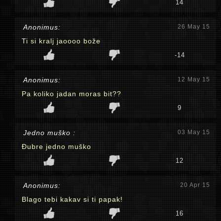
14
Anonimus:
26 May 15
Ti si kralj jaoooo bože
-14
Anonimus:
12 May 15
Pa koliko jadan moras bit??
9
Jedno muško :
03 May 15
Đubre jedno muško
12
Anonimus:
20 Apr 15
Blago tebi kakav si ti papak!
16