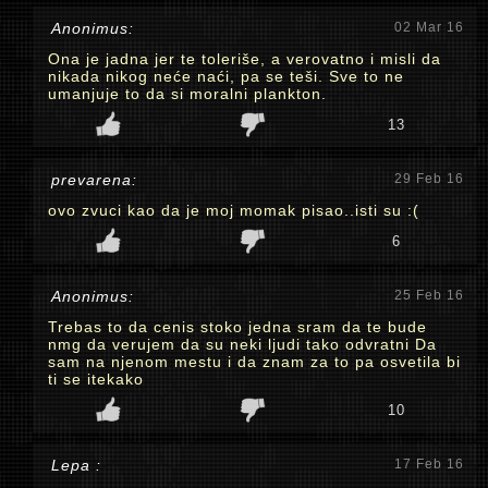
Anonimus:
02 Mar 16
Ona je jadna jer te toleriše, a verovatno i misli da
nikada nikog neće naći, pa se teši. Sve to ne
umanjuje to da si moralni plankton.
13
prevarena:
29 Feb 16
ovo zvuci kao da je moj momak pisao..isti su :(
6
Anonimus:
25 Feb 16
Trebas to da cenis stoko jedna sram da te bude
nmg da verujem da su neki ljudi tako odvratni Da
sam na njenom mestu i da znam za to pa osvetila bi
ti se itekako
10
Lepa :
17 Feb 16