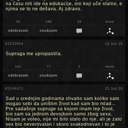
na času niti ide na edukacije, oni koji uče stalno, e
njima se to ne dešava. Aj zdravo.
55
199
34
share
odobravam
osuđujem
#3233054
18 Jun 26
Supruga me upropastila.
141
77
5
share
odobravam
osuđujem
#3244671
15 Jun 26
Sad u srednjim godinama shvatio sam koliko sam
mogao sebi da uništim život kad sam bio mlad...
Pre sadašnje supruge sa kojom imam lep život,
bio sam sa jednom devojkom samo zbog sexa.
Nisam je voleo, nije mi bilo stalo do nje, ali je zato
sex bio neverovatan i skoro svakodnevan i to je