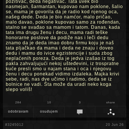
pozitivac, deda negativac. Tata uvek bio
nasmejan, šarmantan, kupovao nam poklone, šalio
se, mama je govorila da je radio kod njenog oca,
našeg dede. Deda je bio namćor, malo pričao,
malo davao, poklone kupovao samo za rođendan,
stalno se svađao sa mamom i tatom. Danas, kada
tata ima drugu ženu i decu, mama radi teške
honorarne poslove da podiže nas i leči dedu
znamo da je deda imao dobru firmu koju je naš
tata pljačkao da mama i deda ne znaju i doveo
dedu i mamu do ivice egzistencije i suda zbog
neplaćenih poreza. Deda je jedva izašao iz tog
pakla zahvaljujući nekoj ušteđevini, iz trospratne
kuće presli smo u najam stana i oca i njegovu
ženu i decu ponekad vidimo izdaleka. Majka krivi
sebe, radi, nas dve učimo i radimo, deda se iz
bolnice ne vadi. Šta može da uradi neko koga
slepo voliš!
284
10
3
share
odobravam
osuđujem
#3245012
20 Jun 26