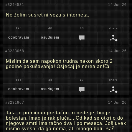
#3244581
14 Jun 26
Ne želim susret ni vezu s interneta.
178
40
43
share
odobravam
osuđujem
#3233058
14 Jun 26
Mislim da sam napokon trudna nakon skoro 2
godine pokušavanja! Osjećaj je nerealan!🥰
665
48
17
share
odobravam
osuđujem
#3231967
14 Jun 26
Tata je preminuo pre tačno tri nedelje, bio je
bolestan. Imao je rak pluća... Od kad se otkrilo do
njegove smrti ima tačno dva i po meseca. Još uvek
nismo svesni da ga nema, ali mnogo boli. Baš