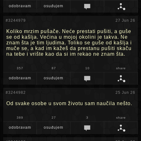
odobravam
osuđujem
#3244979
27 Jun 26
Koliko mrzim pušače. Neće prestati pušiti, a guše
se od kašlja. Većina u mojoj okolini je takva. Ne
znam šta je tim ljudima. Toliko se guše od kašlja i
muče se, a kad im kažeš da prestanu pušiti skaču
na tebe i vrište kao da si im rekao ne znam šta.
357
87
10
share
odobravam
osuđujem
#3244982
25 Jun 26
Od svake osobe u svom životu sam naučila nešto.
389
27
3
share
odobravam
osuđujem