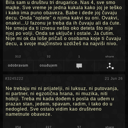
Bila sam u društvu tri drugarice. Nas 4, sve smo
majke. Sve vreme je jedna kukala kako joj je teško
i kako ima puno obaveza. Babe i dede joj čuvaju
decu. Onda "oplete" o njima kakvi su oni. Ovakvi,
onakvi...U fazonu je treba da ih čuvaju ali da ćute.
Ne smeju da ti iznesu nešto oko deteta što nije
njoj po volji. Onda se uključe i ostale. Ja ćutim.
Nije mi ok da loše pričaš o osobama koje ti čuvaju
decu, a svoje majčinstvo uzdižeš na najviši nivo.
312
32
1
share
odobravam
osuđujem
#3245222
21 Jun 26
Ne trebaju mi ni prijatelji, ni luksuz, ni putovanja,
ni partner, ni egzotična hrana, ni muzika, niti
hobiji. Treba mi kada dođem s posla da uđem u
prazan stan, jedem, spavam, radim, i tako do u
nedogled. Sve ostalo vidim kao društveno
nametnute obaveze.
354
227
57
share