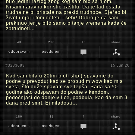
bilo jedini razlog zbog kog sam bio sa njom.
Nisam naravno koristio zaštitu. Da je tad ostala
trudna ne bi pristala na prekid trudnoće. Sje*ao bi
život i njoj i tom detetu i sebi! Dobro je da sam
prekinuo jer je bilo samo pitanje vremena kada će
zatrudneti...
43
216
16
share
odobravam
osuđujem
#3233083
15 Jun 26
Kad sam bila u 20tim bjuti slip ( spavanje do
podne u prevodu) kad se probudim wow kao mis
sveta, što duže spavam sve lepša. Sada sa 50
godina ako odspavam do podne vikendom,
podočnjaci do donje vilice, podbula, kao da sam 3
dana pred smrt. Ej mladosti…
180
31
4
share
odobravam
osuđujem