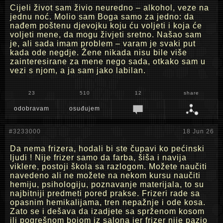
Cijeli život sam živio neuredno – alkohol, veze na
jednu noć. Molio sam Boga samo za jedno: da
nađem poštenu djevojku koju ću voljeti i koja će
voljeti mene, da mogu živjeti sretno. Našao sam
je, ali sada imam problem – varam je svaki put
kada ode negdje. Žene nikada nisu bile više
zainteresirane za mene nego sada, otkako sam u
vezi s njom, a ja sam jako labilan.
23
510
12
share
odobravam
osuđujem
#3233000
18 Jun 26
Da nema frizera, hodali bi ste čupavi ko pećinski
ljudi ! Nije frizer samo da farba, šiša i navija
viklere, postoji škola sa razlogom. Možete naučiti
navedeno ali ne možete na nekom kursu naučiti
hemiju, psihologiju, poznavanje materijala, to su
najbitniji predmeti pored prakse. Frizeri rade sa
opasnim hemikalijama, tren nepažnje i ode kosa.
Zato se i dešava da izadjete sa sprženom kosom
ili pogrešnom bojom iz salona jer frizer nije pazio