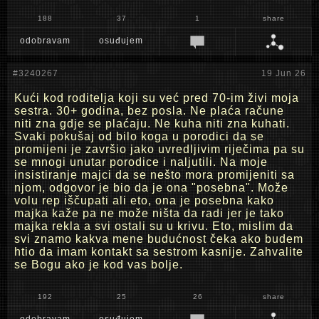
188
37
1
share
odobravam
osuđujem
#3240267
19 Jun 26
Kući kod roditelja koji su već pred 70-im živi moja
sestra. 30+ godina, bez posla. Ne plaća račune
niti zna gdje se plaćaju. Ne kuha niti zna kuhati.
Svaki pokušaj od bilo koga u porodici da se
promijeni je završio jako uvredljivim riječima pa su
se mnogi unutar porodice i naljutili. Na moje
insistiranje majci da se nešto mora promijeniti sa
njom, odgovor je bio da je ona "posebna". Može
volu rep iščupati ali eto, ona je posebna kako
majka kaže pa ne može ništa da radi jer je tako
majka rekla a svi ostali su u krivu. Eto, mislim da
svi znamo kakva mene budućnost čeka ako budem
htio da imam kontakt sa sestrom kasnije. Zahvalite
se Bogu ako je kod vas bolje.
192
25
26
share