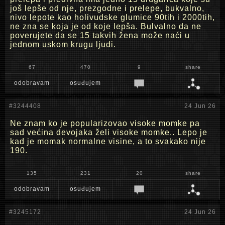
još lepše od nje, prezgodne i prelepe, bukvalno,
nivo lepote kao holivudske glumice 90tih i 2000tih,
ne zna se koja je od koje lepša. Bulvalno da ne
poverujete da se 15 takvih žena može naći u
jednom uskom krugu ljudi.
67
470
9
share
odobravam
osuđujem
#3244408
24 Jun 26
Ne znam ko je popularizovao visoke momke pa
sad većina devojaka želi visoke momke.. Lepo je
kad je momak normalne visine, a to svakako nije
190.
135
231
20
share
odobravam
osuđujem
#3245172
24 Jun 26