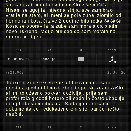
što sam zatrudnela da imam što više mišića.
Nisam se ugojila, nijedna strija, sve sam brzo
vratila na staro, ali meni se pola zuba izlomilo od
hormona i kosa čitave 2 godine bila retka 😭😭😭
Kosa se oporavila, a zube sam morala da platim
nove. Iskreno, radije bih sad da sam morala na
rigoroznu dijetu.
284
45
0
share
odobravam
osuđujem
#3245003
27 Jun 26
Toliko mrzim seks scene u filmovima da sam
prestala gledati filmove zbog toga. Ne znam zašto
ali mi to užasno pokvari doživljaj, prije sam
preferirala gledati horore ali sada ih često ubacuju
i u njih da sam odustala. Sada gledam samo
dokumentarce i edukativne emisije, bar ću nešto
naučiti.
299
89
2
share