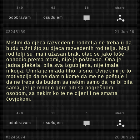
349
62
18
share
odobravam
osuđujem
#3245189
21 Jun 26
Mislim da djeca razvedenih roditelja ne trebaju da
budu tužni što su djeca razvedenih roditelja. Moji
roditelji su imali užasan brak, otac se jako loše
ophodio prema mami, nije je poštovao. Ona je
jadna plakala, bila sva izgubljena, nije imala
nikoga. Umrla je mlada tiho, u snu. Uvijek mi je to
motivacija da ne dam nikome da me ne poštuje i
da ne treba da budem sa nekim samo da ne bi bila
sama, jer je mnogo gore biti sa pogrešnom
osobom, sa nekim ko te ne cijeni i ne smatra
čovjekom.
498
12
6
share
odobravam
osuđujem
#3245074
20 Jun 26