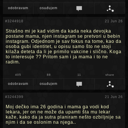
odobravam
osuđujem
#3244918
21 Jun 26
Strašno mi je kad vidim da kada neka devojka
postane mama, njen instagram se pretvori u bebin
instagram. Odjednom je sav fokus na tome, kao da
osoba gubi identitet, u opisu samo što ne stoji
kilaža deteta da li je primilo vakcine i slično. Koga
to interesuje ?? Pritom sam i ja mama i to ne
radim.
405
88
11
share
odobravam
osuđujem
#3244399
21 Jun 26
Moj dečko ima 26 godina i mama ga vodi kod
lekara, jer on ne može da upamti šta mu lekar
kaže, kako da ja sutra planiram nešto ozbiljnije sa
njim i da se oslonim na njega..