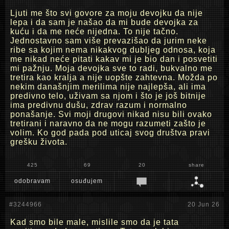
Ljuti me što svi govore za moju devojku da nije
lepa i da sam je našao da mi bude devojka za
kuću i da me neće nijedna. To nije tačno.
Jednostavno sam više prevazišao da jurim neke
ribe sa kojim nema nikakvog dubljeg odnosa, koja
me nikad neće pitati kakav mi je bio dan i posvetiti
mi pažnju. Moja devojka sve to radi, bukvalno me
tretira kao kralja a nije uopšte zahtevna. Možda po
nekim današnjim merilima nije najlepša, ali ima
predivno telo, uživam sa njom i što je još bitnije
ima predivnu dušu, zdrav razum i normalno
ponašanje. Svi moji drugovi nikad nisu bili ovako
tretirani i naravno da ne mogu razumeti zašto je
volim. Ko god pada pod uticaj svog društva pravi
grešku života.
425
69
20
share
odobravam
osuđujem
#3244966
20 Jun 26
Kad smo bile male, mislile smo da je tata