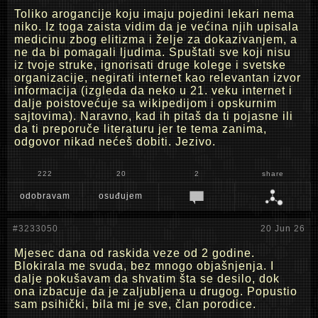
Toliko arogancije koju imaju pojedini lekari nema
niko. Iz toga zaista vidim da je većina njih upisala
medicinu zbog elitizma i želje za dokazivanjem, a
ne da bi pomagali ljudima. Spuštati sve koji nisu
iz tvoje struke, ignorisati druge kolege i svetske
organizacije, negirati internet kao relevantan izvor
informacija (izgleda da neko u 21. veku internet i
dalje poistovećuje sa wikipedijom i opskurnim
sajtovima). Naravno, kad ih pitaš da ti pojasne ili
da ti preporuče literaturu jer te tema zanima,
odgovor nikad nećeš dobiti. Jezivo.
222
20
2
share
odobravam
osuđujem
#3233050
20 Jun 26
Mjesec dana od raskida veze od 2 godine.
Blokirala me svuda, bez mnogo objašnjenja. I
dalje pokušavam da shvatim šta se desilo, dok
ona izbacuje da je zaljubljena u drugog. Popustio
sam psihički, bila mi je sve, član porodice.