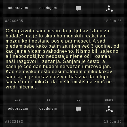
odobravam
osuđujem
#3240535
18 Jun 26
Celog života sam mislio da je ljubav "zlato za
budale", da je to skup hormonskih reakcija u
mozgu koji nestane posle par meseci. A sad
gledam sebe kako patim za njom već 3 godine, od
kad je ne viđam svakodnevno. Nismo bili zajedno,
ali nepodnošljivo nedostaju njene oči i osmeh,
naši razgovori i zezanja. Sanjam je često, a
kasnije ceo dan budem nervozan i mrzovoljan.
Kad se ovako nešto desi matorom ciniku kakav
sam ja, to je dokaz da život baš zna da ti lupi
šamarčinu i pokaže da to što misliš da znaš ne
vredi ničemu.
179
38
20
share
odobravam
osuđujem
#3232183
18 Jun 26