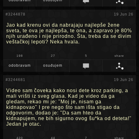
odobravam
osuđujem
#3244878
19 Jun 26
Jao kad krenu ovi da nabrajaju najlepše žene
sveta, te ova je najlepša, te ona, a zapravo je 80%
njih urađeno i nije prirodno. Šta, treba da se divim
veštačkoj lepoti? Neka hvala.
198
27
5
share
odobravam
osuđujem
#3244681
19 Jun 26
Video sam čoveka kako nosi dete kroz parking, a
mali vrišti iz sveg glasa. Kad je video da ga
gledam, rekao mi je: "Moj je, nisam ga
kidnapovao" I pre nego što sam išta stigao da
odgovorim, dodao je: "Da sam hteo da
kidnapujem, ne bih sigurno ovog šu*ka od deteta!"
Jedan je otac.
420
44
7
share