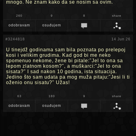
mnogo. Ne znam kako da se nosim sa ovim.
260
9
8
share
odobravam
osuđujem
#3244818
14 Jun 26
U tinejdž godinama sam bila poznata po prelepoj
kosi i velikim grudima. Kad god bi me neko
spomenuo nekome, žene bi pitale:"Jel to ona sa
lepom zlatnom kosom?", a muškarci:"Jel to ona
sisata?" I sad nakon 10 godina, ista situacija.
Jedino što sam udata pa mog muža pitaju:"Jesi li ti
oženio onu sisatu?" Užas!
63
180
9
share
odobravam
osuđujem