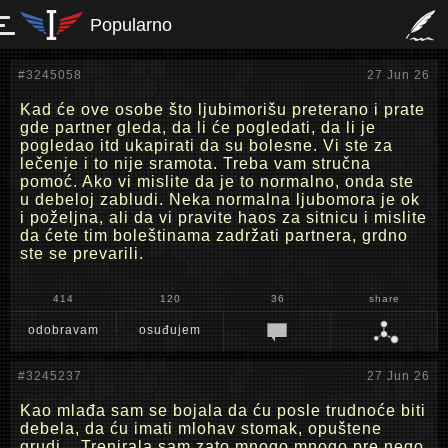
Popularno
#3245058
27 Jun 26
Kad će ove osobe što ljubimorišu preterano i prate
gde partner gleda, da li će pogledati, da li je
pogledao itd ukapirati da su bolesne. Vi ste za
lečenje i to nije sramota. Treba vam stručna
pomoć. Ako vi mislite da je to normalno, onda ste
u debeloj zabludi. Neka normalna ljubomora je ok
i poželjna, ali da vi pravite haos za sitnicu i mislite
da ćete tim boleštinama zadržati partnera, grdno
ste se prevarili.
414
120
36
share
odobravam
osuđujem
#3245237
27 Jun 26
Kao mlađa sam se bojala da ću posle trudnoće biti
debela, da ću imati mlohav stomak, opuštene
grudi... Trenirala sam zato mnogo mnogo pre nego