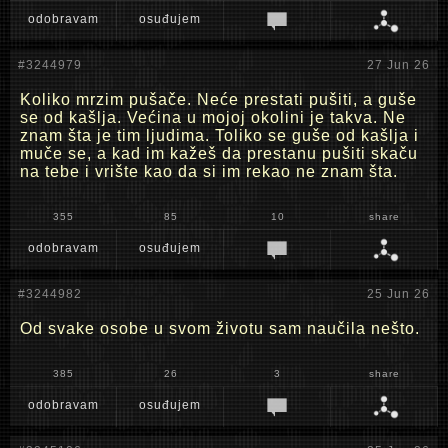
odobravam
osuđujem
#3244979
27 Jun 26
Koliko mrzim pušače. Neće prestati pušiti, a guše
se od kašlja. Većina u mojoj okolini je takva. Ne
znam šta je tim ljudima. Toliko se guše od kašlja i
muče se, a kad im kažeš da prestanu pušiti skaču
na tebe i vrište kao da si im rekao ne znam šta.
355
85
10
share
odobravam
osuđujem
#3244982
25 Jun 26
Od svake osobe u svom životu sam naučila nešto.
385
26
3
share
odobravam
osuđujem