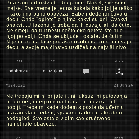
Bila sam u društvu tri drugarice. Nas 4, sve smo
majke. Sve vreme je jedna kukala kako joj je teško
i kako ima puno obaveza. Babe i dede joj čuvaju
decu. Onda "oplete" o njima kakvi su oni. Ovakvi,
onakvi...U fazonu je treba da ih čuvaju ali da ćute.
Ne smeju da ti iznesu nešto oko deteta što nije
njoj po volji. Onda se uključe i ostale. Ja ćutim.
Nije mi ok da loše pričaš o osobama koje ti čuvaju
decu, a svoje majčinstvo uzdižeš na najviši nivo.
312
32
1
share
odobravam
osuđujem
#3245222
21 Jun 26
Ne trebaju mi ni prijatelji, ni luksuz, ni putovanja,
ni partner, ni egzotična hrana, ni muzika, niti
hobiji. Treba mi kada dođem s posla da uđem u
prazan stan, jedem, spavam, radim, i tako do u
nedogled. Sve ostalo vidim kao društveno
nametnute obaveze.
352
226
57
share