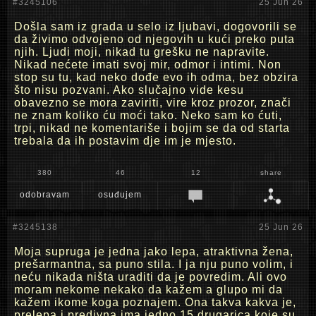
#3245106
25 Jun 26
Došla sam iz grada u selo iz ljubavi, dogovorili se
da živimo odvojeno od njegovih u kući preko puta
njih. Ljudi moji, nikad tu grešku ne napravite.
Nikad nećete imati svoj mir, odmor i intimi. Non
stop su tu, kad neko dođe evo ih odma, bez obzira
što nisu pozvani. Ako slučajno vide kesu
obavezno se mora zaviriti, vire kroz prozor, znači
ne znam koliko ću moći tako. Neko sam ko ćuti,
trpi, nikad ne komentariše i bojim se da od starta
trebala da ih postavim dje im je mjesto.
380
46
12
share
odobravam
osuđujem
#3245138
25 Jun 26
Moja supruga je jedna jako lepa, atraktivna žena,
prešarmantna, sa puno stila. I ja nju puno volim, i
neću nikada ništa uraditi da je povredim. Ali ovo
moram nekome nekako da kažem a glupo mi da
kažem ikome koga poznajem. Ona takva kakva je,
prelepa i predivna ima jedno 15 drugarica koje su