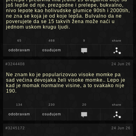
još lepše od nje, prezgodne i prelepe, bukvalno,
nivo lepote kao holivudske glumice 90tih i 2000tih,
ne zna se koja je od koje lepša. Bulvalno da ne
poverujete da se 15 takvih žena može naći u
jednom uskom krugu ljudi.
65
468
9
share
odobravam
osuđujem
#3244408
24 Jun 26
Ne znam ko je popularizovao visoke momke pa
sad većina devojaka želi visoke momke.. Lepo je
kad je momak normalne visine, a to svakako nije
190.
134
230
20
share
odobravam
osuđujem
#3245172
24 Jun 26