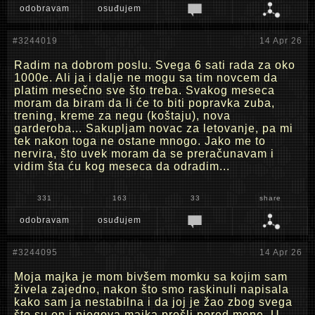
odobravam
osuđujem
#3244019
14 Apr 26
Radim na dobrom poslu. Svega 6 sati rada za oko
1000e. Ali ja i dalje ne mogu sa tim novcem da
platim mesečno sve što treba. Svakog meseca
moram da biram da li će to biti popravka zuba,
trening, kreme za negu (koštaju), nova
garderoba... Sakupljam novac za letovanje, pa mi
tek nakon toga ne ostane mnogo. Jako me to
nervira, što uvek moram da se preračunavam i
vidim šta ću kog meseca da odradim...
331
163
33
share
odobravam
osuđujem
#3244095
14 Apr 26
Moja majka je mom bivšem momku sa kojim sam
živela zajedno, nakon što smo raskinuli napisala
kako sam ja nestabilna i da joj je žao zbog svega
što su on i njegova majka prošli pored mene. U