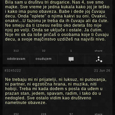
Bila sam u društvu tri drugarice. Nas 4, sve smo
majke. Sve vreme je jedna kukala kako joj je teško
i kako ima puno obaveza. Babe i dede joj čuvaju
decu. Onda "oplete" o njima kakvi su oni. Ovakvi,
onakvi...U fazonu je treba da ih čuvaju ali da ćute.
Ne smeju da ti iznesu nešto oko deteta što nije
njoj po volji. Onda se uključe i ostale. Ja ćutim.
Nije mi ok da loše pričaš o osobama koje ti čuvaju
decu, a svoje majčinstvo uzdižeš na najviši nivo.
312
32
1
share
odobravam
osuđujem
#3245222
21 Jun 26
Ne trebaju mi ni prijatelji, ni luksuz, ni putovanja,
ni partner, ni egzotična hrana, ni muzika, niti
hobiji. Treba mi kada dođem s posla da uđem u
prazan stan, jedem, spavam, radim, i tako do u
nedogled. Sve ostalo vidim kao društveno
nametnute obaveze.
352
226
57
share