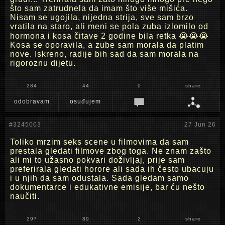
što sam zatrudnela da imam što više mišića.
Nisam se ugojila, nijedna strija, sve sam brzo
vratila na staro, ali meni se pola zuba izlomilo od
hormona i kosa čitave 2 godine bila retka 😭😭😭
Kosa se oporavila, a zube sam morala da platim
nove. Iskreno, radije bih sad da sam morala na
rigoroznu dijetu.
284
44
0
share
odobravam
osuđujem
#3245003
27 Jun 26
Toliko mrzim seks scene u filmovima da sam
prestala gledati filmove zbog toga. Ne znam zašto
ali mi to užasno pokvari doživljaj, prije sam
preferirala gledati horore ali sada ih često ubacuju
i u njih da sam odustala. Sada gledam samo
dokumentarce i edukativne emisije, bar ću nešto
naučiti.
297
89
2
share