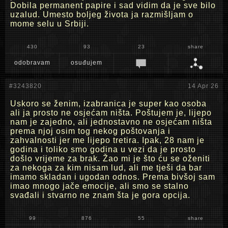
Dobila permanent papire i sad vidim da je sve bilo
uzalud. Umesto boljeg života ja razmišljam o
mome selu u Srbiji.
430
93
23
share
odobravam
osuđujem
#3243820
14 Apr 26
Uskoro se ženim, izabranica je super kao osoba
ali ja prosto ne osjećam ništa. Poštujem je, lijepo
nam je zajedno, ali jednostavno ne osjećam ništa
prema njoj osim tog nekog poštovanja i
zahvalnosti jer me lijepo tretira. Ipak, 28 nam je
godina i toliko smo godina u vezi da je prosto
došlo vrijeme za brak. Žao mi je što ću se oženiti
za nekoga za kim nisam lud, ali me tješi da bar
imamo skladan i ugodan odnos. Prema bivšoj sam
imao mnogo jače emocije, ali smo se stalno
svađali i stvarno ne znam šta je gora opcija.
99
876
55
share