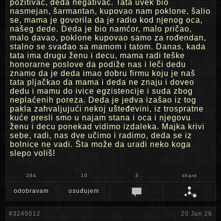
pozitivac, deda negativac. Tata uvek bio
nasmejan, šarmantan, kupovao nam poklone, šalio
se, mama je govorila da je radio kod njenog oca,
našeg dede. Deda je bio namćor, malo pričao,
malo davao, poklone kupovao samo za rođendan,
stalno se svađao sa mamom i tatom. Danas, kada
tata ima drugu ženu i decu, mama radi teške
honorarne poslove da podiže nas i leči dedu
znamo da je deda imao dobru firmu koju je naš
tata pljačkao da mama i deda ne znaju i doveo
dedu i mamu do ivice egzistencije i suda zbog
neplaćenih poreza. Deda je jedva izašao iz tog
pakla zahvaljujući nekoj ušteđevini, iz trospratne
kuće presli smo u najam stana i oca i njegovu
ženu i decu ponekad vidimo izdaleka. Majka krivi
sebe, radi, nas dve učimo i radimo, deda se iz
bolnice ne vadi. Šta može da uradi neko koga
slepo voliš!
284
10
3
share
odobravam
osuđujem
#3245012
20 Jun 26