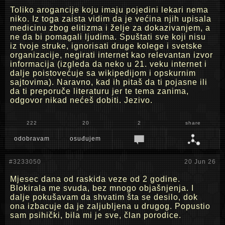
Toliko arogancije koju imaju pojedini lekari nema
niko. Iz toga zaista vidim da je većina njih upisala
medicinu zbog elitizma i želje za dokazivanjem, a
ne da bi pomagali ljudima. Spuštati sve koji nisu
iz tvoje struke, ignorisati druge kolege i svetske
organizacije, negirati internet kao relevantan izvor
informacija (izgleda da neko u 21. veku internet i
dalje poistovećuje sa wikipedijom i opskurnim
sajtovima). Naravno, kad ih pitaš da ti pojasne ili
da ti preporuče literaturu jer te tema zanima,
odgovor nikad nećeš dobiti. Jezivo.
222
20
2
share
odobravam
osuđujem
#3233050
20 Jun 26
Mjesec dana od raskida veze od 2 godine.
Blokirala me svuda, bez mnogo objašnjenja. I
dalje pokušavam da shvatim šta se desilo, dok
ona izbacuje da je zaljubljena u drugog. Popustio
sam psihički, bila mi je sve, član porodice.