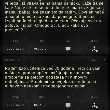
vrijeđa i iživljava se na nama psihički. Kaže da se
kaje što je se preselio, a dolje je imao sve (posao,
mamu, baba). Ne znam što da radim. Čovijek neće
apsolutno ništo po kući da pomogne. Samo se
izvali na fotelju i gleda u telefon. Očekuje sve na
gotovo. Tipični Crnogorac. Ljudi, kako ovo
presjeći?
156
56
14
share
odobravam
osuđujem
#3232116
13 Jun 26
Radim kao učiteljica već 30 godina i reći ću vam
nešto, suprotno općem mišljenju nikad nema
problema sa djecom bogataša ni njihovim
roditeljima... Problemi su uvijek sa sirotinjom i
njihovom neukom i neodgojenom djecom..
154
373
12
share
odobravam
osuđujem