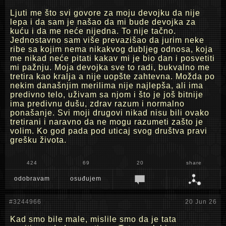
Ljuti me što svi govore za moju devojku da nije
lepa i da sam je našao da mi bude devojka za
kuću i da me neće nijedna. To nije tačno.
Jednostavno sam više prevazišao da jurim neke
ribe sa kojim nema nikakvog dubljeg odnosa, koja
me nikad neće pitati kakav mi je bio dan i posvetiti
mi pažnju. Moja devojka sve to radi, bukvalno me
tretira kao kralja a nije uopšte zahtevna. Možda po
nekim današnjim merilima nije najlepša, ali ima
predivno telo, uživam sa njom i što je još bitnije
ima predivnu dušu, zdrav razum i normalno
ponašanje. Svi moji drugovi nikad nisu bili ovako
tretirani i naravno da ne mogu razumeti zašto je
volim. Ko god pada pod uticaj svog društva pravi
grešku života.
424
69
20
share
odobravam
osuđujem
#3244966
20 Jun 26
Kad smo bile male, mislile smo da je tata