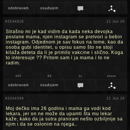
odobravam
osuđujem
#3244918
21 Jun 26
Strašno mi je kad vidim da kada neka devojka
postane mama, njen instagram se pretvori u bebin
instagram. Odjednom je sav fokus na tome, kao da
osoba gubi identitet, u opisu samo što ne stoji
kilaža deteta da li je primilo vakcine i slično. Koga
to interesuje ?? Pritom sam i ja mama i to ne
radim.
405
88
11
share
odobravam
osuđujem
#3244399
21 Jun 26
Moj dečko ima 26 godina i mama ga vodi kod
lekara, jer on ne može da upamti šta mu lekar
kaže, kako da ja sutra planiram nešto ozbiljnije sa
njim i da se oslonim na njega..