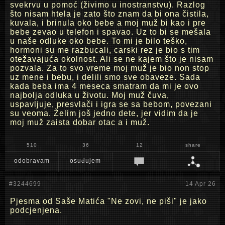
svekrvu u pomoć (živimo u inostranstvu). Razlog
što nisam htela je zato što znam da bi ona čistila,
kuvala, i brinula oko bebe a moj muž bi kao i pre
bebe zevao u telefon i spavao. Uz to bi se mešala
u naše odluke oko bebe. To mi je bilo teško,
hormoni su me razbucali, carski rez je bio s tim
otežavajuća okolnost. Ali se ne kajem što je nisam
pozvala. Za to svo vreme moj muž je bio non stop
uz mene i bebu, i delili smo sve obaveze. Sada
kada beba ima 4 meseca smatram da mi je ovo
najbolja odluka u životu. Moj muž čuva,
uspavljuje, presvlači i igra se sa bebom, povezani
su veoma. Želim još jedno dete, jer vidim da je
moj muž zaista dobar otac a i muž.
510
36
12
share
odobravam
osuđujem
#3244699
14 Apr 26
Pjesma od Saše Matića "Ne zovi, ne piši" je jako
podcjenjena.