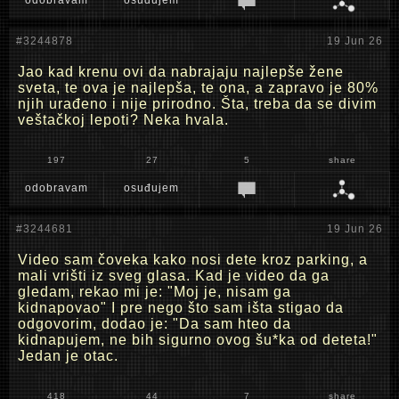
odobravam
osuđujem
#3244878
19 Jun 26
Jao kad krenu ovi da nabrajaju najlepše žene
sveta, te ova je najlepša, te ona, a zapravo je 80%
njih urađeno i nije prirodno. Šta, treba da se divim
veštačkoj lepoti? Neka hvala.
197
27
5
share
odobravam
osuđujem
#3244681
19 Jun 26
Video sam čoveka kako nosi dete kroz parking, a
mali vrišti iz sveg glasa. Kad je video da ga
gledam, rekao mi je: "Moj je, nisam ga
kidnapovao" I pre nego što sam išta stigao da
odgovorim, dodao je: "Da sam hteo da
kidnapujem, ne bih sigurno ovog šu*ka od deteta!"
Jedan je otac.
418
44
7
share