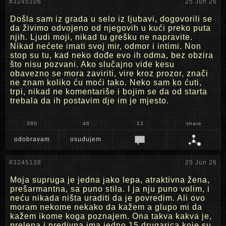
#3245106
25 Jun 26
Došla sam iz grada u selo iz ljubavi, dogovorili se
da živimo odvojeno od njegovih u kući preko puta
njih. Ljudi moji, nikad tu grešku ne napravite.
Nikad nećete imati svoj mir, odmor i intimi. Non
stop su tu, kad neko dođe evo ih odma, bez obzira
što nisu pozvani. Ako slučajno vide kesu
obavezno se mora zaviriti, vire kroz prozor, znači
ne znam koliko ću moći tako. Neko sam ko ćuti,
trpi, nikad ne komentariše i bojim se da od starta
trebala da ih postavim dje im je mjesto.
380
46
12
share
odobravam
osuđujem
#3245138
25 Jun 26
Moja supruga je jedna jako lepa, atraktivna žena,
prešarmantna, sa puno stila. I ja nju puno volim, i
neću nikada ništa uraditi da je povredim. Ali ovo
moram nekome nekako da kažem a glupo mi da
kažem ikome koga poznajem. Ona takva kakva je,
prelepa i predivna ima jedno 15 drugarica koje su