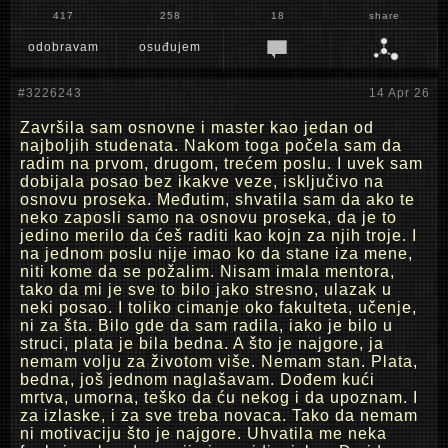
417
258
18
share
odobravam
osuđujem
#3226243
14 Apr 26
Završila sam osnovne i master kao jedan od
najboljih studenata. Nakom toga počela sam da
radim na prvom, drugom, trećem poslu. I uvek sam
dobijala posao bez ikakve veze, isključivo na
osnovu proseka. Međutim, shvatila sam da ako te
neko zaposli samo na osnovu proseka, da je to
jedino merilo da ćeš raditi kao kojn za njih troje. I
na jednom poslu nije imao ko da stane iza mene,
niti kome da se požalim. Nisam imala mentora,
tako da mi je sve to bilo jako stresno, ulazak u
neki posao. I toliko cimanje oko fakulteta, učenje,
ni za šta. Bilo gde da sam radila, iako je bilo u
struci, plata je bila bedna. A što je najgore, ja
nemam volju za životom više. Nemam stan. Plata,
bedna, još jednom naglašavam. Dođem kući
mrtva, umorna, teško da ću nekog i da upoznam. I
za izlaske, i za sve treba novaca. Tako da nemam
ni motivaciju što je najgore. Uhvatila me neka