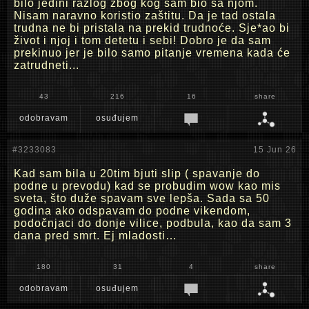
bilo jedini razlog zbog kog sam bio sa njom.
Nisam naravno koristio zaštitu. Da je tad ostala
trudna ne bi pristala na prekid trudnoće. Sje*ao bi
život i njoj i tom detetu i sebi! Dobro je da sam
prekinuo jer je bilo samo pitanje vremena kada će
zatrudneti...
43
216
16
share
odobravam
osuđujem
#3233083
15 Jun 26
Kad sam bila u 20tim bjuti slip ( spavanje do
podne u prevodu) kad se probudim wow kao mis
sveta, što duže spavam sve lepša. Sada sa 50
godina ako odspavam do podne vikendom,
podočnjaci do donje vilice, podbula, kao da sam 3
dana pred smrt. Ej mladosti…
180
31
4
share
odobravam
osuđujem