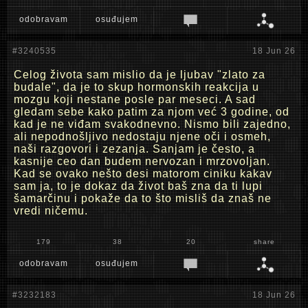
odobravam
osuđujem
#3240535
18 Jun 26
Celog života sam mislio da je ljubav "zlato za
budale", da je to skup hormonskih reakcija u
mozgu koji nestane posle par meseci. A sad
gledam sebe kako patim za njom već 3 godine, od
kad je ne viđam svakodnevno. Nismo bili zajedno,
ali nepodnošljivo nedostaju njene oči i osmeh,
naši razgovori i zezanja. Sanjam je često, a
kasnije ceo dan budem nervozan i mrzovoljan.
Kad se ovako nešto desi matorom ciniku kakav
sam ja, to je dokaz da život baš zna da ti lupi
šamarčinu i pokaže da to što misliš da znaš ne
vredi ničemu.
179
38
20
share
odobravam
osuđujem
#3232183
18 Jun 26