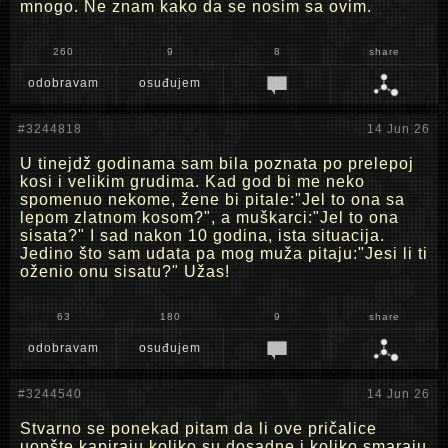
mnogo. Ne znam kako da se nosim sa ovim.
260
9
8
share
odobravam
osuđujem
#3244818
14 Jun 26
U tinejdž godinama sam bila poznata po prelepoj
kosi i velikim grudima. Kad god bi me neko
spomenuo nekome, žene bi pitale:"Jel to ona sa
lepom zlatnom kosom?", a muškarci:"Jel to ona
sisata?" I sad nakon 10 godina, ista situacija.
Jedino što sam udata pa mog muža pitaju:"Jesi li ti
oženio onu sisatu?" Užas!
63
180
9
share
odobravam
osuđujem
#3244540
14 Jun 26
Stvarno se ponekad pitam da li ove pričalice
uopšte kapiraju koliko su dosadne i koliko smaraju