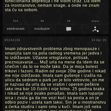
funkcionalna depresija i ne vidim izlaz. Da idem
za inostranstvo, nemam snage, a ovde ne znam
sta ću sa sobom.
516
86
29
share
odobravam
osuđujem
#3244104
14 Apr 26
Imam zdravstvenih problema zbog menopauze i
smanjila sam na pola radnog vremena jer jedva i
to izdržavam. Užasne vrtoglavice, pritisak,
preznojavanje…. Muž urla na mene da idem da se
izlečim i da to ne može tako. Da je moja bolest
trikovi i fazoni. Radim od svoje 20te godine i nikad
me nije izdržavao. Imala sam gušenje i izašla na
ulicu da sednem u park jer je bilo vetrovito, on me
je nazvao da urla da se vratim i operem peškire
iako ima bar 10 čistih i nije hitno. 25 godina braka
i nikad se nije ovako ponašao. Imala sam lupanje
srca i zvala ga da me vozi kući sa posla a on je
odbio poziv i uzela sam taksi. Sin je u inostranstvu
a ćerka studira i sami smo u kući. Imam još neka