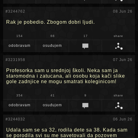
#3244762
08 Jun 26
Rak je pobedio. Zbogom dobri ljudi.
154
66
17
share
odobravam
osuđujem
#3231958
07 Jun 26
Profesorka sam u srednjoj školi. Neka sam ja
staromodna i zatucana, ali osobu koja kači slike
gole zadnjice ne mogu smatrati koleginicom!
354
41
9
share
odobravam
osuđujem
#3244032
06 Jun 26
Udala sam se sa 32, rodila dete sa 38. Kada sam
se porodila svi su me savetovali da pozovem