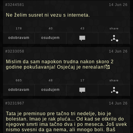
#3244581
14 Jun 26
Ne želim susret ni vezu s interneta.
178
40
43
share
odobravam
osuđujem
#3233058
14 Jun 26
Mislim da sam napokon trudna nakon skoro 2
godine pokušavanja! Osjećaj je nerealan!🥰
665
48
17
share
odobravam
osuđujem
#3231967
14 Jun 26
Tata je preminuo pre tačno tri nedelje, bio je
bolestan. Imao je rak pluća... Od kad se otkrilo do
njegove smrti ima tačno dva i po meseca. Još uvek
nismo svesni da ga nema, ali mnogo boli. Baš