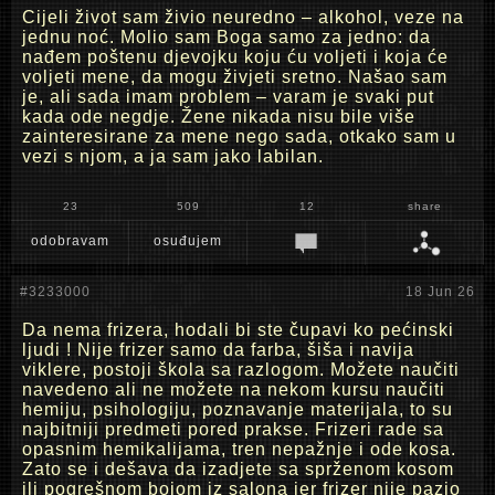
Cijeli život sam živio neuredno – alkohol, veze na
jednu noć. Molio sam Boga samo za jedno: da
nađem poštenu djevojku koju ću voljeti i koja će
voljeti mene, da mogu živjeti sretno. Našao sam
je, ali sada imam problem – varam je svaki put
kada ode negdje. Žene nikada nisu bile više
zainteresirane za mene nego sada, otkako sam u
vezi s njom, a ja sam jako labilan.
23
509
12
share
odobravam
osuđujem
#3233000
18 Jun 26
Da nema frizera, hodali bi ste čupavi ko pećinski
ljudi ! Nije frizer samo da farba, šiša i navija
viklere, postoji škola sa razlogom. Možete naučiti
navedeno ali ne možete na nekom kursu naučiti
hemiju, psihologiju, poznavanje materijala, to su
najbitniji predmeti pored prakse. Frizeri rade sa
opasnim hemikalijama, tren nepažnje i ode kosa.
Zato se i dešava da izadjete sa sprženom kosom
ili pogrešnom bojom iz salona jer frizer nije pazio