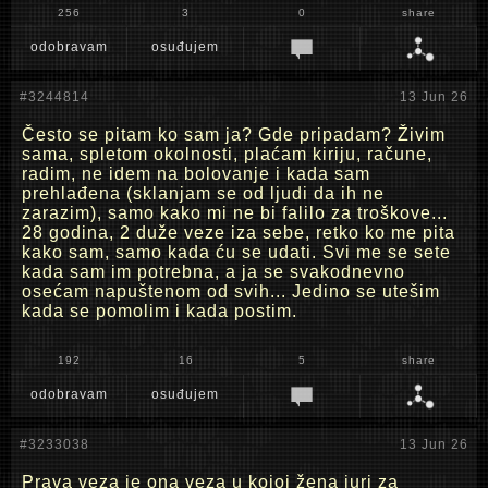
256
3
0
share
odobravam
osuđujem
#3244814
13 Jun 26
Često se pitam ko sam ja? Gde pripadam? Živim
sama, spletom okolnosti, plaćam kiriju, račune,
radim, ne idem na bolovanje i kada sam
prehlađena (sklanjam se od ljudi da ih ne
zarazim), samo kako mi ne bi falilo za troškove...
28 godina, 2 duže veze iza sebe, retko ko me pita
kako sam, samo kada ću se udati. Svi me se sete
kada sam im potrebna, a ja se svakodnevno
osećam napuštenom od svih... Jedino se utešim
kada se pomolim i kada postim.
192
16
5
share
odobravam
osuđujem
#3233038
13 Jun 26
Prava veza je ona veza u kojoj žena juri za