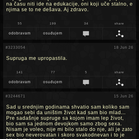
na času niti ide na edukacije, oni koji uče stalno, e
njima se to ne dešava. Aj zdravo.
55
199
34
share
odobravam
osuđujem
#3233054
18 Jun 26
Supruga me upropastila.
141
77
5
share
odobravam
osuđujem
#3244671
15 Jun 26
Sad u srednjim godinama shvatio sam koliko sam
mogao sebi da uništim život kad sam bio mlad...
Pre sadašnje supruge sa kojom imam lep život,
bio sam sa jednom devojkom samo zbog sexa.
Nisam je voleo, nije mi bilo stalo do nje, ali je zato
sex bio neverovatan i skoro svakodnevan i to je