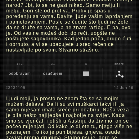
narod? Jbt, to se ne gasi nikad. Samo melju li
melju. Gori ste od proliva. Proliv je spas u
poređenju sa vama. Davite ljude vašim laprdanjem
i pametovanjem. Posle se čudite što ljudi ne žele
da se druže sa vama, a ne znate razlog. E pa, ovo
je. Od vas ne možeš doći do reči, uopšte ne
poštujete sagovornika. Kad jedno priča, drugo ćuti
i obrnuto, a vi se ubacujete u sred rečenice i
nastavljate po svom. Stvarno strašno.
182
31
4
share
odobravam
osuđujem
#3232109
14 Jun 26
Ljudi moji, ja prosto ne znam šta se sa mojim
mužem dešava. Da li su svi muškarci takvi ili ja
samo nijesam imala sreće pri odabiru. Naša veza
je bila nešto najljepše i najbolje na svijet. Kada
smo se vjenčali i otišli u Austriju da živimo, on se
počeo mijenjati. Od kako je dijete tu, njega više ne
poznajem. Toliko je pun bijesa, gnjeva, osude,
zavisti prema drugima. Stalno psuje, dere se,