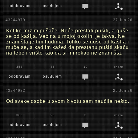
odobravam
osuđujem
#3244979
27 Jun 26
Koliko mrzim pušače. Neće prestati pušiti, a guše
se od kašlja. Većina u mojoj okolini je takva. Ne
znam šta je tim ljudima. Toliko se guše od kašlja i
muče se, a kad im kažeš da prestanu pušiti skaču
na tebe i vrište kao da si im rekao ne znam šta.
353
85
10
share
odobravam
osuđujem
#3244982
25 Jun 26
Od svake osobe u svom životu sam naučila nešto.
385
26
3
share
odobravam
osuđujem