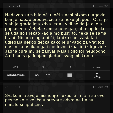
#3232891
13 Jun 26
Nedavno sam bila oči u oči s nasilnikom u trgovini
koji je napao prodavačicu za neku glupost. Cura je
slabije građe ima kriva leđa i vidi se da je cijela
poplašena. Željela sam se upetljati, ali moj dečko
se udaljio i rekao kao ajmo pusti to, neka se sama
brani. Nisam mogla otići, kratko sam zastala i
ugledala nekog dečka kako je uhvatio za vrat tog
nasilnika uslikao ga i doslovno izbacio iz trgovine.
Jadna cura mu se zahvaljivala i bilo joj neugodno.
A od tad s gađenjem gledam svog mlakonju…
477
29
11
share
odobravam
osuđujem
#3244827
13 Jun 26
Svako ima svoje mišljenje i ukus, ali meni su ove
pesme koje veličaju prevare odvratne i nisu
nimalo simpatične.