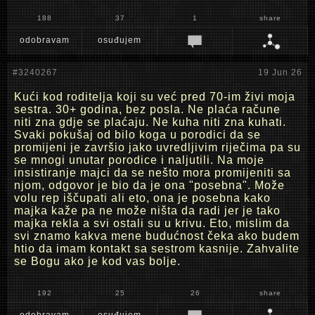
188
37
1
share
odobravam
osuđujem
#3240267
19 Jun 26
Kući kod roditelja koji su već pred 70-im živi moja
sestra. 30+ godina, bez posla. Ne plaća račune
niti zna gdje se plaćaju. Ne kuha niti zna kuhati.
Svaki pokušaj od bilo koga u porodici da se
promijeni je završio jako uvredljivim riječima pa su
se mnogi unutar porodice i naljutili. Na moje
insistiranje majci da se nešto mora promijeniti sa
njom, odgovor je bio da je ona "posebna". Može
volu rep iščupati ali eto, ona je posebna kako
majka kaže pa ne može ništa da radi jer je tako
majka rekla a svi ostali su u krivu. Eto, mislim da
svi znamo kakva mene budućnost čeka ako budem
htio da imam kontakt sa sestrom kasnije. Zahvalite
se Bogu ako je kod vas bolje.
192
25
26
share