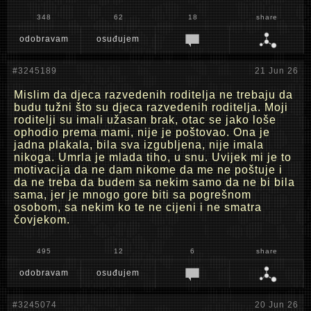
348
62
18
share
odobravam
osuđujem
#3245189
21 Jun 26
Mislim da djeca razvedenih roditelja ne trebaju da
budu tužni što su djeca razvedenih roditelja. Moji
roditelji su imali užasan brak, otac se jako loše
ophodio prema mami, nije je poštovao. Ona je
jadna plakala, bila sva izgubljena, nije imala
nikoga. Umrla je mlada tiho, u snu. Uvijek mi je to
motivacija da ne dam nikome da me ne poštuje i
da ne treba da budem sa nekim samo da ne bi bila
sama, jer je mnogo gore biti sa pogrešnom
osobom, sa nekim ko te ne cijeni i ne smatra
čovjekom.
495
12
6
share
odobravam
osuđujem
#3245074
20 Jun 26