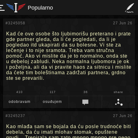
Popularno
#3245058
27 Jun 26
Kad će ove osobe što ljubimorišu preterano i prate
gde partner gleda, da li će pogledati, da li je
pogledao itd ukapirati da su bolesne. Vi ste za
lečenje i to nije sramota. Treba vam stručna
pomoć. Ako vi mislite da je to normalno, onda ste
u debeloj zabludi. Neka normalna ljubomora je ok
i poželjna, ali da vi pravite haos za sitnicu i mislite
da ćete tim boleštinama zadržati partnera, grdno
ste se prevarili.
410
117
36
share
odobravam
osuđujem
#3245237
27 Jun 26
Kao mlađa sam se bojala da ću posle trudnoće biti
debela, da ću imati mlohav stomak, opuštene
grudi... Trenirala sam zato mnogo mnogo pre nego