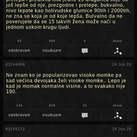
još lepše od nje, prezgodne i prelepe, bukvalno,
nivo lepote kao holivudske glumice 90tih i 2000tih,
ne zna se koja je od koje lepša. Bulvalno da ne
poverujete da se 15 takvih žena može naći u
jednom uskom krugu ljudi.
65
466
9
share
odobravam
osuđujem
#3244408
24 Jun 26
Ne znam ko je popularizovao visoke momke pa
sad većina devojaka želi visoke momke.. Lepo je
kad je momak normalne visine, a to svakako nije
190.
134
229
20
share
odobravam
osuđujem
#3245172
24 Jun 26