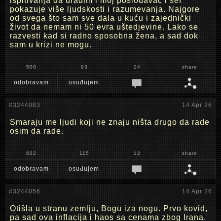
ispitivanja da uradim i moj poslodavac i šef
pokazuje više ljudskosti i razumevanja. Najgore
od svega što sam sve dala u kuću i zajednički
život da nemam ni 50 evra uštedjevine. Lako se
razvesti kad si radno sposobna žena, a sad dok
sam u krizi ne mogu.
500
93
24
share
odobravam
osuđujem
#3244083
14 Apr 26
Smaraju me ljudi koji ne znaju ništa drugo da rade
osim da rade.
602
115
12
share
odobravam
osuđujem
#3244056
14 Apr 26
Otišla u stranu zemlju, Bogu iza nogu. Prvo kovid,
pa sad ova inflacija i haos sa cenama zbog Irana.