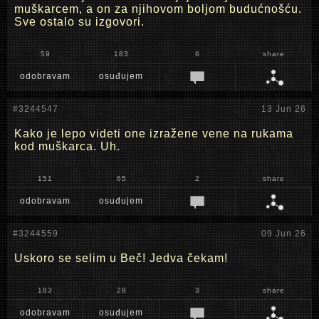
muškarcem, a on za njihovom boljom budućnošću.
Sve ostalo su izgovori.
59
183
6
share
odobravam
osuđujem
#3244547
13 Jun 26
Kako je lepo videti one izražene vene na rukama
kod muškarca. Uh.
151
65
2
share
odobravam
osuđujem
#3244559
09 Jun 26
Uskoro se selim u Beč! Jedva čekam!
183
28
3
share
odobravam
osuđujem