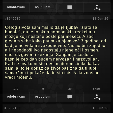
odobravam
osuđujem
#3240535
18 Jun 26
Celog života sam mislio da je ljubav "zlato za
budale", da je to skup hormonskih reakcija u
mozgu koji nestane posle par meseci. A sad
gledam sebe kako patim za njom već 3 godine, od
kad je ne viđam svakodnevno. Nismo bili zajedno,
ali nepodnošljivo nedostaju njene oči i osmeh,
naši razgovori i zezanja. Sanjam je često, a
kasnije ceo dan budem nervozan i mrzovoljan.
Kad se ovako nešto desi matorom ciniku kakav
sam ja, to je dokaz da život baš zna da ti lupi
šamarčinu i pokaže da to što misliš da znaš ne
vredi ničemu.
179
38
20
share
odobravam
osuđujem
#3232183
18 Jun 26