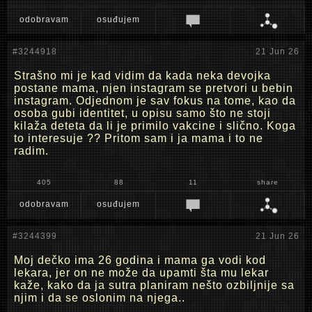
odobravam
osuđujem
#3244918
21 Jun 26
Strašno mi je kad vidim da kada neka devojka
postane mama, njen instagram se pretvori u bebin
instagram. Odjednom je sav fokus na tome, kao da
osoba gubi identitet, u opisu samo što ne stoji
kilaža deteta da li je primilo vakcine i slično. Koga
to interesuje ?? Pritom sam i ja mama i to ne
radim.
405
88
11
share
odobravam
osuđujem
#3244399
21 Jun 26
Moj dečko ima 26 godina i mama ga vodi kod
lekara, jer on ne može da upamti šta mu lekar
kaže, kako da ja sutra planiram nešto ozbiljnije sa
njim i da se oslonim na njega..