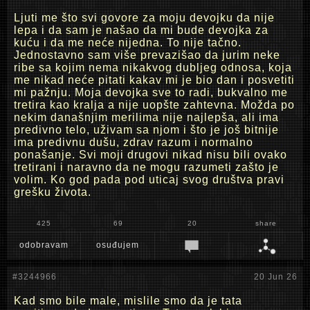
Ljuti me što svi govore za moju devojku da nije
lepa i da sam je našao da mi bude devojka za
kuću i da me neće nijedna. To nije tačno.
Jednostavno sam više prevazišao da jurim neke
ribe sa kojim nema nikakvog dubljeg odnosa, koja
me nikad neće pitati kakav mi je bio dan i posvetiti
mi pažnju. Moja devojka sve to radi, bukvalno me
tretira kao kralja a nije uopšte zahtevna. Možda po
nekim današnjim merilima nije najlepša, ali ima
predivno telo, uživam sa njom i što je još bitnije
ima predivnu dušu, zdrav razum i normalno
ponašanje. Svi moji drugovi nikad nisu bili ovako
tretirani i naravno da ne mogu razumeti zašto je
volim. Ko god pada pod uticaj svog društva pravi
grešku života.
425
69
20
share
odobravam
osuđujem
#3244966
20 Jun 26
Kad smo bile male, mislile smo da je tata