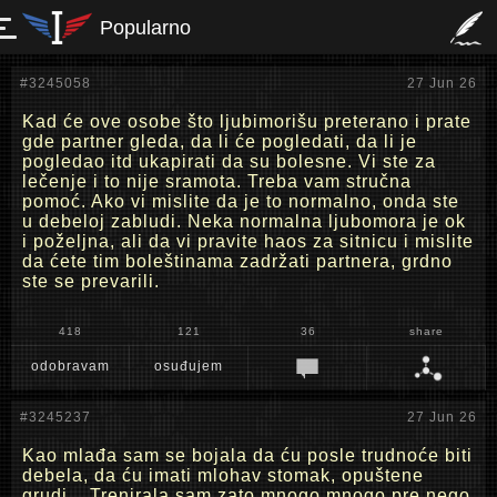
Popularno
#3245058
27 Jun 26
Kad će ove osobe što ljubimorišu preterano i prate
gde partner gleda, da li će pogledati, da li je
pogledao itd ukapirati da su bolesne. Vi ste za
lečenje i to nije sramota. Treba vam stručna
pomoć. Ako vi mislite da je to normalno, onda ste
u debeloj zabludi. Neka normalna ljubomora je ok
i poželjna, ali da vi pravite haos za sitnicu i mislite
da ćete tim boleštinama zadržati partnera, grdno
ste se prevarili.
418
121
36
share
odobravam
osuđujem
#3245237
27 Jun 26
Kao mlađa sam se bojala da ću posle trudnoće biti
debela, da ću imati mlohav stomak, opuštene
grudi... Trenirala sam zato mnogo mnogo pre nego