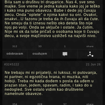
Bila sam u društvu tri drugarice. Nas 4, sve smo
majke. Sve vreme je jedna kukala kako joj je teško
i kako ima puno obaveza. Babe i dede joj čuvaju
decu. Onda "oplete" o njima kakvi su oni. Ovakvi,
onakvi...U fazonu je treba da ih čuvaju ali da ćute.
Ne smeju da ti iznesu nešto oko deteta što nije
njoj po volji. Onda se uključe i ostale. Ja ćutim.
Nije mi ok da loše pričaš o osobama koje ti čuvaju
decu, a svoje majčinstvo uzdižeš na najviši nivo.
312
33
1
share
odobravam
osuđujem
#3245222
21 Jun 26
Ne trebaju mi ni prijatelji, ni luksuz, ni putovanja,
ni partner, ni egzotična hrana, ni muzika, niti
hobiji. Treba mi kada dođem s posla da uđem u
prazan stan, jedem, spavam, radim, i tako do u
nedogled. Sve ostalo vidim kao društveno
nametnute obaveze.
354
228
57
share