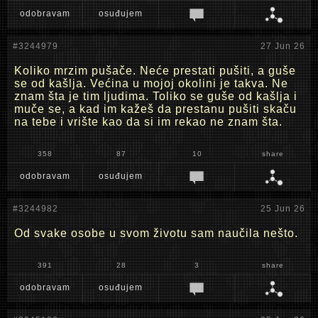
odobravam
osuđujem
#3244979
27 Jun 26
Koliko mrzim pušače. Neće prestati pušiti, a guše
se od kašlja. Većina u mojoj okolini je takva. Ne
znam šta je tim ljudima. Toliko se guše od kašlja i
muče se, a kad im kažeš da prestanu pušiti skaču
na tebe i vrište kao da si im rekao ne znam šta.
358
87
10
share
odobravam
osuđujem
#3244982
25 Jun 26
Od svake osobe u svom životu sam naučila nešto.
391
28
3
share
odobravam
osuđujem