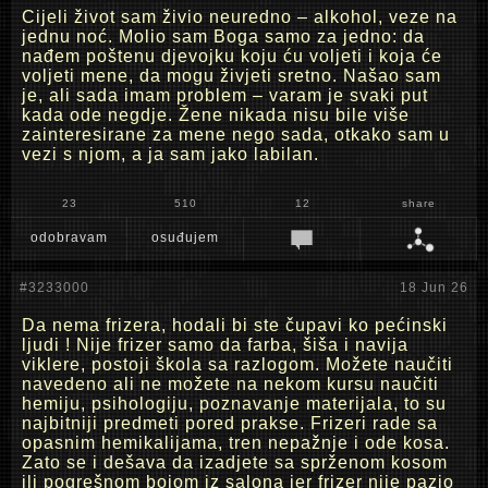
Cijeli život sam živio neuredno – alkohol, veze na
jednu noć. Molio sam Boga samo za jedno: da
nađem poštenu djevojku koju ću voljeti i koja će
voljeti mene, da mogu živjeti sretno. Našao sam
je, ali sada imam problem – varam je svaki put
kada ode negdje. Žene nikada nisu bile više
zainteresirane za mene nego sada, otkako sam u
vezi s njom, a ja sam jako labilan.
23
510
12
share
odobravam
osuđujem
#3233000
18 Jun 26
Da nema frizera, hodali bi ste čupavi ko pećinski
ljudi ! Nije frizer samo da farba, šiša i navija
viklere, postoji škola sa razlogom. Možete naučiti
navedeno ali ne možete na nekom kursu naučiti
hemiju, psihologiju, poznavanje materijala, to su
najbitniji predmeti pored prakse. Frizeri rade sa
opasnim hemikalijama, tren nepažnje i ode kosa.
Zato se i dešava da izadjete sa sprženom kosom
ili pogrešnom bojom iz salona jer frizer nije pazio