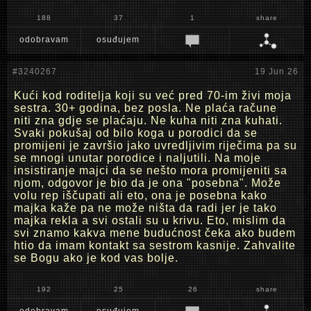
188
37
1
share
odobravam
osuđujem
#3240267
19 Jun 26
Kući kod roditelja koji su već pred 70-im živi moja
sestra. 30+ godina, bez posla. Ne plaća račune
niti zna gdje se plaćaju. Ne kuha niti zna kuhati.
Svaki pokušaj od bilo koga u porodici da se
promijeni je završio jako uvredljivim riječima pa su
se mnogi unutar porodice i naljutili. Na moje
insistiranje majci da se nešto mora promijeniti sa
njom, odgovor je bio da je ona "posebna". Može
volu rep iščupati ali eto, ona je posebna kako
majka kaže pa ne može ništa da radi jer je tako
majka rekla a svi ostali su u krivu. Eto, mislim da
svi znamo kakva mene budućnost čeka ako budem
htio da imam kontakt sa sestrom kasnije. Zahvalite
se Bogu ako je kod vas bolje.
192
25
26
share