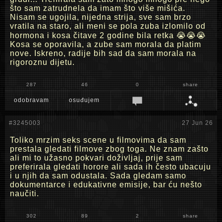
što sam zatrudnela da imam što više mišića.
Nisam se ugojila, nijedna strija, sve sam brzo
vratila na staro, ali meni se pola zuba izlomilo od
hormona i kosa čitave 2 godine bila retka 😭😭😭
Kosa se oporavila, a zube sam morala da platim
nove. Iskreno, radije bih sad da sam morala na
rigoroznu dijetu.
287
46
0
share
odobravam
osuđujem
#3245003
27 Jun 26
Toliko mrzim seks scene u filmovima da sam
prestala gledati filmove zbog toga. Ne znam zašto
ali mi to užasno pokvari doživljaj, prije sam
preferirala gledati horore ali sada ih često ubacuju
i u njih da sam odustala. Sada gledam samo
dokumentarce i edukativne emisije, bar ću nešto
naučiti.
302
89
2
share