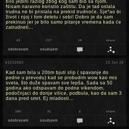
bilo jedini razlog zbog kog sam bio sa njom.
Nisam naravno koristio zaštitu. Da je tad ostala
trudna ne bi pristala na prekid trudnoće. Sje*ao bi
život i njoj i tom detetu i sebi! Dobro je da sam
prekinuo jer je bilo samo pitanje vremena kada će
zatrudneti...
43
217
16
share
odobravam
osuđujem
#3233083
15 Jun 26
Kad sam bila u 20tim bjuti slip ( spavanje do
podne u prevodu) kad se probudim wow kao mis
sveta, što duže spavam sve lepša. Sada sa 50
godina ako odspavam do podne vikendom,
podočnjaci do donje vilice, podbula, kao da sam 3
dana pred smrt. Ej mladosti…
180
31
4
share
odobravam
osuđujem