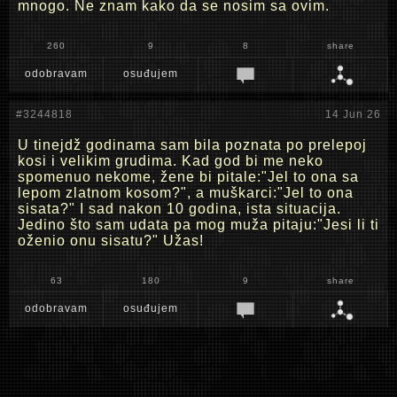
mnogo. Ne znam kako da se nosim sa ovim.
260
9
8
share
odobravam
osuđujem
#3244818
14 Jun 26
U tinejdž godinama sam bila poznata po prelepoj
kosi i velikim grudima. Kad god bi me neko
spomenuo nekome, žene bi pitale:"Jel to ona sa
lepom zlatnom kosom?", a muškarci:"Jel to ona
sisata?" I sad nakon 10 godina, ista situacija.
Jedino što sam udata pa mog muža pitaju:"Jesi li ti
oženio onu sisatu?" Užas!
63
180
9
share
odobravam
osuđujem