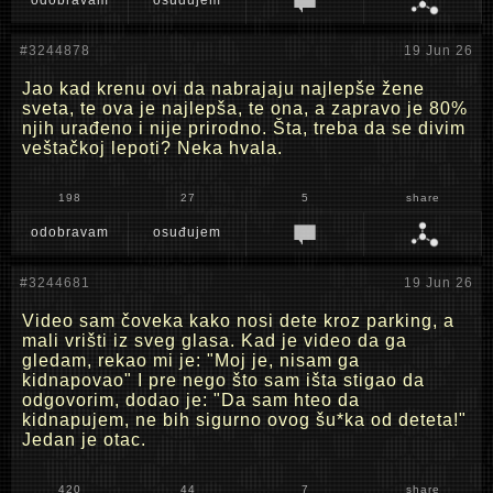
odobravam
osuđujem
#3244878
19 Jun 26
Jao kad krenu ovi da nabrajaju najlepše žene
sveta, te ova je najlepša, te ona, a zapravo je 80%
njih urađeno i nije prirodno. Šta, treba da se divim
veštačkoj lepoti? Neka hvala.
198
27
5
share
odobravam
osuđujem
#3244681
19 Jun 26
Video sam čoveka kako nosi dete kroz parking, a
mali vrišti iz sveg glasa. Kad je video da ga
gledam, rekao mi je: "Moj je, nisam ga
kidnapovao" I pre nego što sam išta stigao da
odgovorim, dodao je: "Da sam hteo da
kidnapujem, ne bih sigurno ovog šu*ka od deteta!"
Jedan je otac.
420
44
7
share