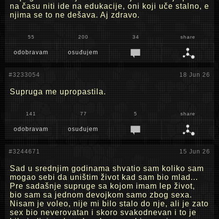
na času niti ide na edukacije, oni koji uče stalno, e
njima se to ne dešava. Aj zdravo.
55
200
34
share
odobravam
osuđujem
#3233054
18 Jun 26
Supruga me upropastila.
141
77
5
share
odobravam
osuđujem
#3244671
15 Jun 26
Sad u srednjim godinama shvatio sam koliko sam
mogao sebi da uništim život kad sam bio mlad...
Pre sadašnje supruge sa kojom imam lep život,
bio sam sa jednom devojkom samo zbog sexa.
Nisam je voleo, nije mi bilo stalo do nje, ali je zato
sex bio neverovatan i skoro svakodnevan i to je