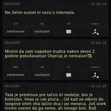
#3244581
14 Jun 26
Ne želim susret ni vezu s interneta.
178
40
43
share
odobravam
osuđujem
#3233058
14 Jun 26
Mislim da sam napokon trudna nakon skoro 2
godine pokušavanja! Osjećaj je nerealan!🥰
665
48
17
share
odobravam
osuđujem
#3231967
14 Jun 26
Tata je preminuo pre tačno tri nedelje, bio je
bolestan. Imao je rak pluća... Od kad se otkrilo do
njegove smrti ima tačno dva i po meseca. Još uvek
nismo svesni da ga nema, ali mnogo boli. Baš