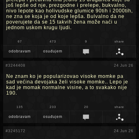
još lepše od nje, prezgodne i prelepe, bukvalno,
nivo lepote kao holivudske glumice 90tih i 2000tih,
ne zna se koja je od koje lepša. Bulvalno da ne
poverujete da se 15 takvih žena može naći u
jednom uskom krugu ljudi.
67
473
9
share
odobravam
osuđujem
#3244408
24 Jun 26
Ne znam ko je popularizovao visoke momke pa
sad većina devojaka želi visoke momke.. Lepo je
kad je momak normalne visine, a to svakako nije
190.
135
233
20
share
odobravam
osuđujem
#3245172
24 Jun 26