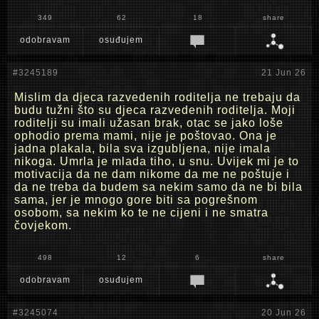
349
62
18
share
odobravam
osuđujem
#3245189
21 Jun 26
Mislim da djeca razvedenih roditelja ne trebaju da
budu tužni što su djeca razvedenih roditelja. Moji
roditelji su imali užasan brak, otac se jako loše
ophodio prema mami, nije je poštovao. Ona je
jadna plakala, bila sva izgubljena, nije imala
nikoga. Umrla je mlada tiho, u snu. Uvijek mi je to
motivacija da ne dam nikome da me ne poštuje i
da ne treba da budem sa nekim samo da ne bi bila
sama, jer je mnogo gore biti sa pogrešnom
osobom, sa nekim ko te ne cijeni i ne smatra
čovjekom.
498
12
6
share
odobravam
osuđujem
#3245074
20 Jun 26