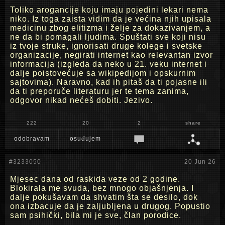
Toliko arogancije koju imaju pojedini lekari nema
niko. Iz toga zaista vidim da je većina njih upisala
medicinu zbog elitizma i želje za dokazivanjem, a
ne da bi pomagali ljudima. Spuštati sve koji nisu
iz tvoje struke, ignorisati druge kolege i svetske
organizacije, negirati internet kao relevantan izvor
informacija (izgleda da neko u 21. veku internet i
dalje poistovećuje sa wikipedijom i opskurnim
sajtovima). Naravno, kad ih pitaš da ti pojasne ili
da ti preporuče literaturu jer te tema zanima,
odgovor nikad nećeš dobiti. Jezivo.
222
20
2
share
odobravam
osuđujem
#3233050
20 Jun 26
Mjesec dana od raskida veze od 2 godine.
Blokirala me svuda, bez mnogo objašnjenja. I
dalje pokušavam da shvatim šta se desilo, dok
ona izbacuje da je zaljubljena u drugog. Popustio
sam psihički, bila mi je sve, član porodice.