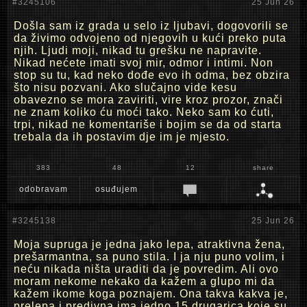
#3245106
25 Jun 26
Došla sam iz grada u selo iz ljubavi, dogovorili se
da živimo odvojeno od njegovih u kući preko puta
njih. Ljudi moji, nikad tu grešku ne napravite.
Nikad nećete imati svoj mir, odmor i intimi. Non
stop su tu, kad neko dođe evo ih odma, bez obzira
što nisu pozvani. Ako slučajno vide kesu
obavezno se mora zaviriti, vire kroz prozor, znači
ne znam koliko ću moći tako. Neko sam ko ćuti,
trpi, nikad ne komentariše i bojim se da od starta
trebala da ih postavim dje im je mjesto.
383
48
12
share
odobravam
osuđujem
#3245138
25 Jun 26
Moja supruga je jedna jako lepa, atraktivna žena,
prešarmantna, sa puno stila. I ja nju puno volim, i
neću nikada ništa uraditi da je povredim. Ali ovo
moram nekome nekako da kažem a glupo mi da
kažem ikome koga poznajem. Ona takva kakva je,
prelepa i predivna ima jedno 15 drugarica koje su