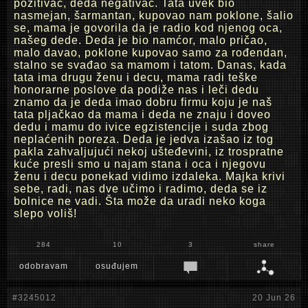
pozitivac, deda negativac. Tata uvek bio
nasmejan, šarmantan, kupovao nam poklone, šalio
se, mama je govorila da je radio kod njenog oca,
našeg dede. Deda je bio namćor, malo pričao,
malo davao, poklone kupovao samo za rođendan,
stalno se svađao sa mamom i tatom. Danas, kada
tata ima drugu ženu i decu, mama radi teške
honorarne poslove da podiže nas i leči dedu
znamo da je deda imao dobru firmu koju je naš
tata pljačkao da mama i deda ne znaju i doveo
dedu i mamu do ivice egzistencije i suda zbog
neplaćenih poreza. Deda je jedva izašao iz tog
pakla zahvaljujući nekoj ušteđevini, iz trospratne
kuće presli smo u najam stana i oca i njegovu
ženu i decu ponekad vidimo izdaleka. Majka krivi
sebe, radi, nas dve učimo i radimo, deda se iz
bolnice ne vadi. Šta može da uradi neko koga
slepo voliš!
284
10
3
share
odobravam
osuđujem
#3245012
20 Jun 26